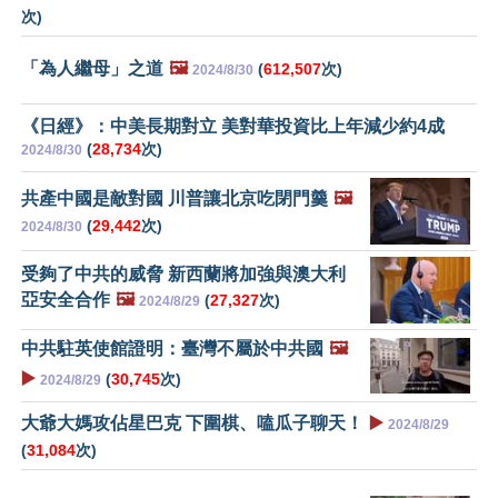
次)
「為人繼母」之道
🖼️
(
612,507
次)
2024/8/30
《日經》：中美長期對立 美對華投資比上年減少約4成
(
28,734
次)
2024/8/30
共產中國是敵對國 川普讓北京吃閉門羹
🖼️
(
29,442
次)
2024/8/30
受夠了中共的威脅 新西蘭將加強與澳大利
亞安全合作
🖼️
(
27,327
次)
2024/8/29
中共駐英使館證明：臺灣不屬於中共國
🖼️
▶️
(
30,745
次)
2024/8/29
大爺大媽攻佔星巴克 下圍棋、嗑瓜子聊天！
▶️
2024/8/29
(
31,084
次)