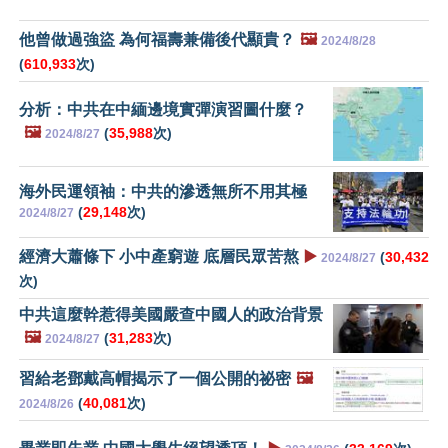
他曾做過強盜 為何福壽兼備後代顯貴？
🖼️
2024/8/28
(
610,933
次)
分析：中共在中緬邊境實彈演習圖什麼？
🖼️
(
35,988
次)
2024/8/27
海外民運領袖：中共的滲透無所不用其極
(
29,148
次)
2024/8/27
經濟大蕭條下 小中產窮遊 底層民眾苦熬
▶️
(
30,432
2024/8/27
次)
中共這麼幹惹得美國嚴查中國人的政治背景
🖼️
(
31,283
次)
2024/8/27
習給老鄧戴高帽揭示了一個公開的祕密
🖼️
(
40,081
次)
2024/8/26