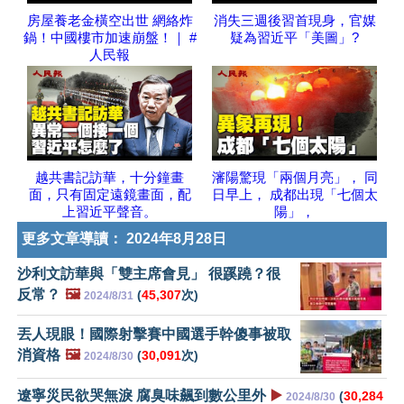
房屋養老金橫空出世 網絡炸
消失三週後習首現身，官媒
鍋！中國樓市加速崩盤！｜ #
疑為習近平「美圖」?
人民報
越共書記訪華，十分鐘畫
瀋陽驚現「兩個月亮」， 同
面，只有固定遠鏡畫面，配
日早上， 成都出現「七個太
上習近平聲音。
陽」，
更多文章導讀：
2024年8月28日
沙利文訪華與「雙主席會見」 很蹊蹺？很
反常？
🖼️
(
45,307
次)
2024/8/31
丟人現眼！國際射擊賽中國選手幹傻事被取
消資格
🖼️
(
30,091
次)
2024/8/30
遼寧災民欲哭無淚 腐臭味飆到數公里外
▶️
(
30,284
2024/8/30