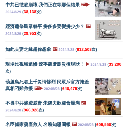
中共已徹底崩壞 我們正在等那個結果
🖼️▶️
(
38,138
次)
2024/8/29
經濟蕭條民眾躺平 拼多多要變拼少少？
🖼️
(
29,953
次)
2024/8/29
如此夫妻之緣超你想象
🖼️
(
612,503
次)
2024/8/28
現場比視頻還慘 遼寧葫蘆島災後現狀！
▶️
(
33,290
2024/8/28
次)
葫蘆島死者上千災情慘烈 民眾斥官方掩蓋
真相刁難救援
🖼️▶️
(
646,479
次)
2024/8/28
不畏中共滲透威脅 朱虞夫歡迎會爆滿
🖼️
(
966,928
次)
2024/8/28
名臣傾家蕩產救人 名將知恩圖報
🖼️
(
609,556
次)
2024/8/28