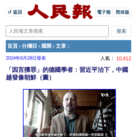
↺ 返回 
電子報
简体版
首頁
分欄目
國際
文章
›
›
›
：
2024年8月28日
發表
人氣：
10,412
「因言獲罪」的德國學者：習近平治下，中國
越發像朝鮮（圖）