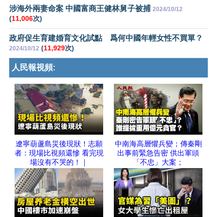
涉海外兩妻命案 中國富商王健林舅子被捕
2024/10/12
(
11,006
次)
政府促生育建婚育文化試點 爲何中國年輕女性不買單？
(
11,929
次)
2024/10/12
人民報視頻:
遼寧葫蘆島災後現狀！志願
中南海高層懼兵變；傳秦剛
者：現場比視頻還慘 看完現
出事前緊急告密 供出軍頭
場沒有不哭的！｜
「不忠」大案；