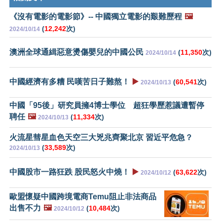
《沒有電影的電影節》-- 中國獨立電影的艱難歷程
🖼️
(
12,242
次)
2024/10/14
澳洲全球通緝惡意燙傷嬰兒的中國公民
(
11,350
次)
2024/10/14
中國經濟有多糟 民嘆苦日子難熬！
▶️
(
60,541
次)
2024/10/13
中國「95後」研究員擁4博士學位 超狂學歷惹議遭暫停
聘任
🖼️
(
11,334
次)
2024/10/13
火流星彗星血色天空三大兇兆齊聚北京 習近平危急？
(
33,589
次)
2024/10/13
中國股市一路狂跌 股民怒火中燒！
▶️
(
63,622
次)
2024/10/12
歐盟懷疑中國跨境電商Temu阻止非法商品
出售不力
🖼️
(
10,484
次)
2024/10/12