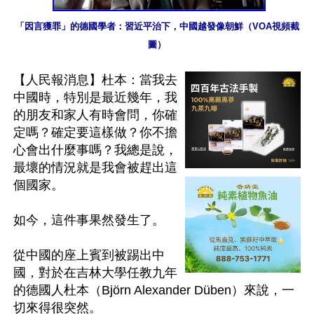
「因言獲罪」的德國學者：習近平治下，中國越發像朝鮮（VOA視頻截
圖）
【人民報消息】杜本：當我去
中國時，特別是最近幾年，我
的朋友和家人有時會問，你確
定嗎？確定要這樣做？你不擔
心會出什麼事嗎？我總是說，
最壞的情況就是我會被趕出這
個國家。

如今，這件事果然發生了。

從中國的座上賓到被踢出中
國，對於在吉林大學任教九年
的德國人杜本（Björn Alexander Düben）來說，一
切來得很突然。
