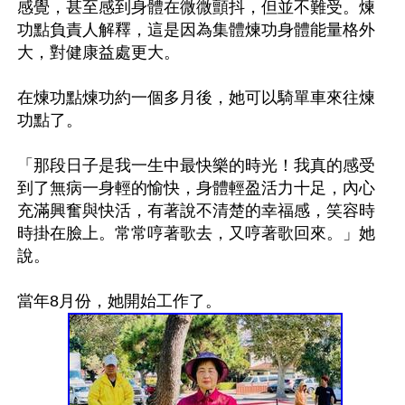
感覺，甚至感到身體在微微顫抖，但並不難受。煉
功點負責人解釋，這是因為集體煉功身體能量格外
大，對健康益處更大。

在煉功點煉功約一個多月後，她可以騎單車來往煉
功點了。

「那段日子是我一生中最快樂的時光！我真的感受
到了無病一身輕的愉快，身體輕盈活力十足，內心
充滿興奮與快活，有著說不清楚的幸福感，笑容時
時掛在臉上。常常哼著歌去，又哼著歌回來。」她
說。
