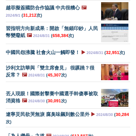
越菲擬簽國防合作協議 中共很糟心
🖼️
(
31,212
次)
2024/9/1
習指明方向新成果：開啟「無錨印鈔」人民
幣變廢紙
🖼️
(
658,384
次)
2024/8/31
中國民怨沸騰 社會火山一觸即發！
▶️
(
32,951
次)
2024/8/31
沙利文訪華與「雙主席會見」 很蹊蹺？很
反常？
🖼️
(
45,307
次)
2024/8/31
丟人現眼！國際射擊賽中國選手幹傻事被取
消資格
🖼️
(
30,091
次)
2024/8/30
遼寧災民欲哭無淚 腐臭味飆到數公里外
▶️
(
30,284
2024/8/30
次)
「為人繼母」之道
🖼️
(
612,507
次)