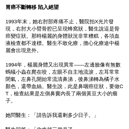
胃癌不斷轉移 陷入絕望
1993年末，她右肘部疼痛不止，醫院拍X光片發
現，右肘大小臂骨腔已呈現蜂窩狀，醫生說這是骨
癌變症狀。那時楊麗的身體狀況非常糟糕，各項血
液檢查都不達標。醫生不敢化療，擔心化療途中楊
麗會出現意外。

1994年，楊麗身體又出現異常——左邊臉像有無數
螞蟻小蟲在爬在咬，左眼不自主地流淚，左耳常常
閉氣，左鼻孔開始常流清鼻涕，後鼻涕轉為橘子水
顏色，還帶血絲。醫生說，此是鼻咽癌症狀，要做C
T，檢查結果是左側鼻竇內長了兩個黃豆大小的瘤
子。

她問醫生：「請告訴我還剩多少日子。」
