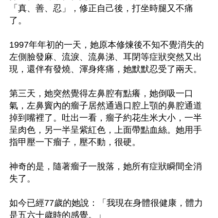
「真、善、忍」，修正自己後，打坐時腿又不痛
了。

1997年年初的一天，她原本修煉後不知不覺消失的
左側臉發麻、流淚、流鼻涕、耳閉等症狀突然又出
現，還伴有發燒、渾身疼痛，她默默忍受了兩天。

第三天，她突然覺得左鼻腔有點癢，她倒吸一口
氣，左鼻竇內的瘤子居然通過口腔上顎的鼻腔通道
掉到嘴裡了。吐出一看，瘤子約花生米大小，一半
呈肉色，另一半呈紫紅色，上面帶點血絲。她用手
指甲壓一下瘤子，壓不動，很硬。

神奇的是，隨著瘤子一脫落，她所有症狀瞬間全消
失了。

如今已經77歲的她說：「我現在身體很健康，體力
是五六十歲時的感覺。」
