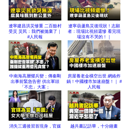
遼寧建昌洪災慘重 二百餘村
遼寧葫蘆島災後現狀！志願
受災 災民：我們被拋棄了｜
者：現場比視頻還慘 看完現
#人民報
場沒有不哭的！｜
中南海高層懼兵變；傳秦剛
房屋養老金橫空出世 網絡炸
出事前緊急告密 供出軍頭
鍋！中國樓市加速崩盤！｜ #
「不忠」大案；
人民報
消失三週後習首現身，官媒
越共書記訪華，十分鐘畫