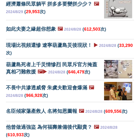
經濟蕭條民眾躺平 拼多多要變拼少少？
🖼️
(
29,953
次)
2024/8/29
如此夫妻之緣超你想象
🖼️
(
612,503
次)
2024/8/28
現場比視頻還慘 遼寧葫蘆島災後現狀！
▶️
(
33,290
2024/8/28
次)
葫蘆島死者上千災情慘烈 民眾斥官方掩蓋
真相刁難救援
🖼️▶️
(
646,479
次)
2024/8/28
不畏中共滲透威脅 朱虞夫歡迎會爆滿
🖼️
(
966,928
次)
2024/8/28
名臣傾家蕩產救人 名將知恩圖報
🖼️
(
609,556
次)
2024/8/28
他曾做過強盜 為何福壽兼備後代顯貴？
🖼️
2024/8/28
(
610,933
次)