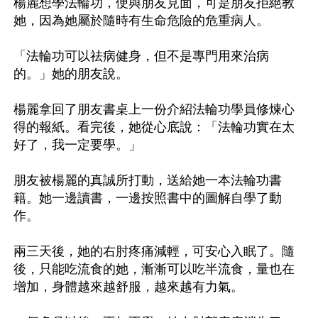
楊麗想學法輪功，便與朋友見面，可是朋友拒絕教
她，因為她屬於隨時有生命危險的危重病人。

「法輪功可以祛病健身，但不是專門用來治病
的。」她的朋友說。

楊麗拿回了朋友書桌上一份介紹法輪功學員修煉心
得的報紙。看完後，她從心底說：「法輪功實在太
好了，我一定要學。」

朋友被楊麗的真誠所打動，送給她一本法輪功書
籍。她一邊讀書，一邊按照書中的圖解自學了動
作。

兩三天後，她的右肘疼痛減輕，可安心入眠了。隨
後，只能吃流食的她，漸漸可以吃半流食，量也在
增加，身體越來越舒服，越來越有力氣。
