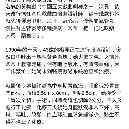
名氣的黃梅戲（中國五大戲曲劇種之一）演員，後
來改行擔任黃梅戲戲曲服裝設計師。從十幾歲起她
就先後罹患甲肝、乙肝、冠心病、慢性支氣管炎、
慢性腎盂腎炎等多種疾病，常常一把一把地吃藥，
人稱「藥簍子」。

1990年的一天，43歲的楊麗正在進行服裝設計，突
然口中吐出一塊塊紫色血塊，她大驚失色。之前她
常常上腹部隱痛，伴有嘔吐酸水，有時帶血絲，因
工作繁忙，她尚未到醫院做過系統檢查和治療。

就醫後，她被診斷為中晚期胃腺癌，腫瘤位於胃賁
門部位，面積6.5cm x 8cm，厚度2.5cm。她接受了
「胃次全切」手術，同時食道也切除2公分。不久又
進行了化療，化療三天後她身體狀況非常不好，高
燒、嘔吐、脫髮、白血球紅血球急遽減少。醫生不
得不停止了化療。
