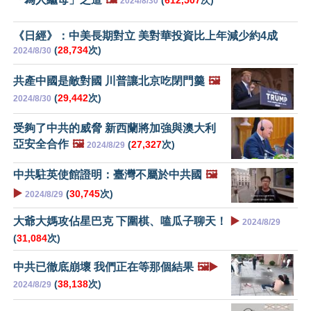
2024/8/30
《日經》：中美長期對立 美對華投資比上年減少約4成
(
28,734
次)
2024/8/30
共產中國是敵對國 川普讓北京吃閉門羹
🖼️
(
29,442
次)
2024/8/30
受夠了中共的威脅 新西蘭將加強與澳大利
亞安全合作
🖼️
(
27,327
次)
2024/8/29
中共駐英使館證明：臺灣不屬於中共國
🖼️
▶️
(
30,745
次)
2024/8/29
大爺大媽攻佔星巴克 下圍棋、嗑瓜子聊天！
▶️
2024/8/29
(
31,084
次)
中共已徹底崩壞 我們正在等那個結果
🖼️▶️
(
38,138
次)
2024/8/29