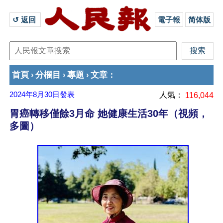
↺ 返回 
電子報
简体版
首頁
分欄目
專題
文章
›
›
›
：
2024年8月30日
發表
人氣：
116,044
胃癌轉移僅餘3月命 她健康生活30年（視頻，
多圖）