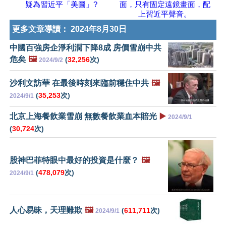
疑為習近平「美圖」?
面，只有固定遠鏡畫面，配
上習近平聲音。
更多文章導讀：
2024年8月30日
中國百強房企淨利潤下降8成 房價雪崩中共
危矣
🖼️
(
32,256
次)
2024/9/2
沙利文訪華 在最後時刻來臨前穩住中共
🖼️
(
35,253
次)
2024/9/1
北京上海餐飲業雪崩 無數餐飲業血本賠光
▶️
2024/9/1
(
30,724
次)
股神巴菲特眼中最好的投資是什麼？
🖼️
(
478,079
次)
2024/9/1
人心易昧，天理難欺
🖼️
(
611,711
次)
2024/9/1