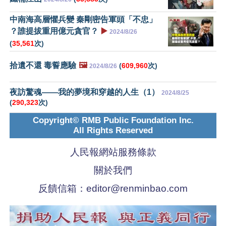
中南海高層懼兵變 秦剛密告軍頭「不忠」
？誰提拔重用億元貪官？
▶️
2024/8/26
(
35,561
次)
拾遺不還 毒誓應驗
🖼️
(
609,960
次)
2024/8/26
夜訪驚魂——我的夢境和穿越的人生（1）
2024/8/25
(
290,323
次)
Copyright© RMB Public Foundation Inc.
All Rights Reserved
人民報網站服務條款
關於我們
反饋信箱：
editor@renminbao.com