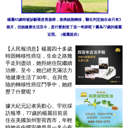
楊麗43歲時被診斷罹患胃腺癌，後癌細胞轉移，醫生判定她生命只有3
個月，但她健康生活至今，是什麼創造了這一奇跡呢？圖為77歲的楊麗
近照。（楊麗提供）
【人民報消息】楊麗四十多歲
時因轉移性癌症，生命之路幾
乎走到盡頭，她拒絕住院繼續
治療。至今，她已經充滿活力
地健康生活了30年。在與危
險的轉移性癌症鬥爭中，她經
歷了什麼呢？

據大紀元記者吳歡心、宇欣採
訪報導，77歲的楊麗目前居
住在美國加州聖荷西市，年輕
時她在中國安徽曾是一名小有