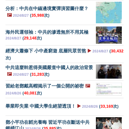
分析：中共在中緬邊境實彈演習圖什麼？
🖼️
(
35,988
次)
2024/8/27
海外民運領袖：中共的滲透無所不用其極
(
29,148
次)
2024/8/27
經濟大蕭條下 小中產窮遊 底層民眾苦熬
▶️
(
30,432
2024/8/27
次)
中共這麼幹惹得美國嚴查中國人的政治背景
🖼️
(
31,283
次)
2024/8/27
習給老鄧戴高帽揭示了一個公開的祕密
🖼️
(
40,081
次)
2024/8/26
畢業即失業 中國大學生絕望透頂！
▶️
(
33,169
次)
2024/8/26
鄧小平功在韜光養晦 習近平功在斷送中共
鐵桶江山
(
35,885
次)
2024/8/26