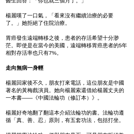
醫生回答：「你也就三個月了。」

楊麗嘆了一口氣，「看來沒有繼續治療的必要
了。」她拒絕了住院治療。

胃癌發生遠端轉移之後，患者的存活希望十分渺
茫。即使是在當今的美國，遠端轉移胃癌患者的5年
相對存活率也只有7%。

走向無病一身輕
楊麗回家後不久，朋友打來電話，這位朋友是中國
著名的黃梅戲演員。她向楊麗索還借給楊麗丈夫的
一本書——《中國法輪功（修訂本）》。

楊麗好奇地翻了翻這本介紹法輪功的書。法輪功遵
循「真、善、忍」原則，有五套功法，包括打坐。
