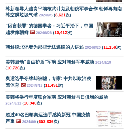
韩新领导人谴责平壤核武计划及朝俄军事合作 朝鲜再向南
韩空飘垃圾气球
(
8,621
次)
2024/9/5
“因言获罪”的德国学者：习近平治下，中国
越发像朝鲜
🖼️
(
10,412
次)
2024/8/28
朝鲜脱北记者为那些无法逃脱的人讲述
(
11,156
次)
2024/8/20
美韩启动“自由护盾”军演 应对朝鲜军事威胁
2024/8/19
(
10,726
次)
奥运选手夺牌却被嘘，专家: 中共以政治凌
驾体育
🖼️
(
11,491
次)
2024/8/13
美韩将举行年度联合军演 应对朝鲜与日俱增的威胁
(
10,940
次)
2024/8/12
超过40名巴黎奥运选手感染新冠 中国疫情
严重
🖼️
(
653,836
次)
2024/8/9