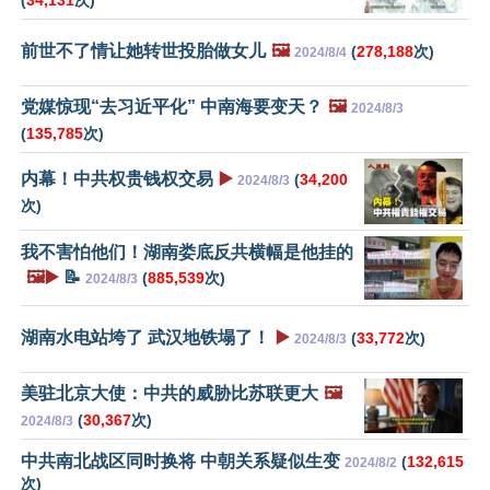
(
34,131
次)
前世不了情让她转世投胎做女儿
🖼️
(
278,188
次)
2024/8/4
党媒惊现“去习近平化” 中南海要变天？
🖼️
2024/8/3
(
135,785
次)
内幕！中共权贵钱权交易
▶️
(
34,200
2024/8/3
次)
我不害怕他们！湖南娄底反共横幅是他挂的
🖼️▶️
📝
(
885,539
次)
2024/8/3
湖南水电站垮了 武汉地铁塌了！
▶️
(
33,772
次)
2024/8/3
美驻北京大使：中共的威胁比苏联更大
🖼️
(
30,367
次)
2024/8/3
中共南北战区同时换将 中朝关系疑似生变
(
132,615
2024/8/2
次)