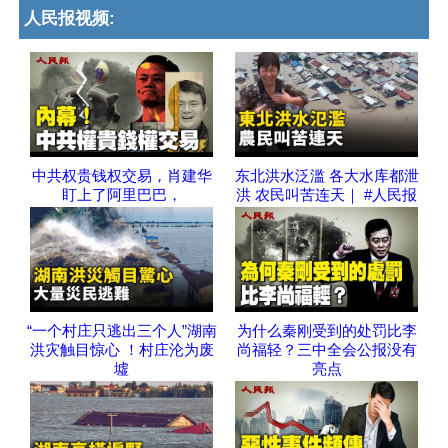
人民报视频:
中共权贵钱权交易，肖建华
东北洪水泛滥 各大水库都泄
盯上了阿里巴巴，
洪 农民叫苦连天｜ #人民报
“一个村庄只逃出三个人”湖南
为什么秦刚受到的处罚比李
洪灾触目惊心 ！村庄沦为废
尚福轻？三中全会公报没有
墟
亮点