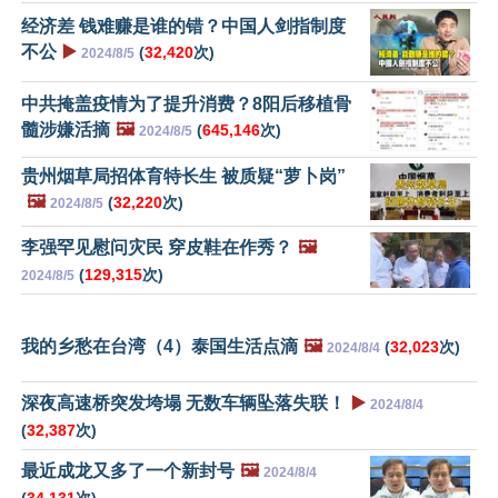
经济差 钱难赚是谁的错？中国人剑指制度
不公
▶️
(
32,420
次)
2024/8/5
中共掩盖疫情为了提升消费？8阳后移植骨
髓涉嫌活摘
🖼️
(
645,146
次)
2024/8/5
贵州烟草局招体育特长生 被质疑“萝卜岗”
🖼️
(
32,220
次)
2024/8/5
李强罕见慰问灾民 穿皮鞋在作秀？
🖼️
(
129,315
次)
2024/8/5
我的乡愁在台湾（4）泰国生活点滴
🖼️
(
32,023
次)
2024/8/4
深夜高速桥突发垮塌 无数车辆坠落失联！
▶️
2024/8/4
(
32,387
次)
最近成龙又多了一个新封号
🖼️
2024/8/4