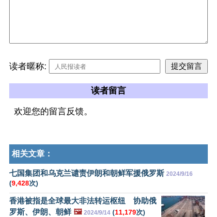
读者暱称:
读者留言
欢迎您的留言反馈。
相关文章：
七国集团和乌克兰谴责伊朗和朝鲜军援俄罗斯
2024/9/16
(
9,428
次)
香港被指是全球最大非法转运枢纽 协助俄
罗斯、伊朗、朝鲜
🖼️
(
11,179
次)
2024/9/14