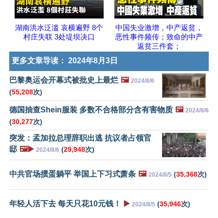
湖南洪水泛滥 哀横遍野 8个
中国失业激增，中产返贫，
村庄失联 3处堤坝决口
恶性事件频传；致命的中产
返贫三件套；
更多文章导读：
2024年8月3日
巴黎奥运会开幕式被批史上最烂
🖼️
2024/8/6
(
55,208
次)
德国抽查Shein服装 多数不合格部分含有害物质
🖼️
2024/8/6
(
30,277
次)
突发：孟加拉总理辞职出逃 抗议者占领官
邸
🖼️▶️
(
29,948
次)
2024/8/6
中共官场掼蛋躺平 举国上下习式萧条
🖼️
(
35,368
次)
2024/8/5
年轻人活下去 每天只花10元钱！
▶️
(
35,946
次)
2024/8/5