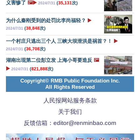
义害惨了
🖼️▶️
(
35,131
次)
2024/7/31
为什么秦刚受到的处罚比李尚福轻？
▶️
(
38,848
次)
2024/7/31
一个村庄只逃出三个人 三峡大坝泄洪是祸首？！
▶️
(
36,708
次)
2024/7/31
湖南出现第二位彭立发 上海小哥要造反
🖼️
▶️
(
821,888
次)
2024/7/31
Copyright© RMB Public Foundation Inc.
All Rights Reserved
人民报网站服务条款
关于我们
反馈信箱：
editor@renminbao.com