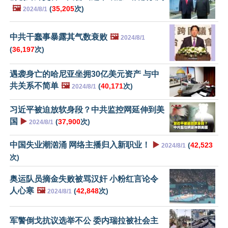
🖼️
(
35,205
次)
2024/8/1
中共干蠢事暴露其气数衰败
🖼️
2024/8/1
(
36,197
次)
遇袭身亡的哈尼亚坐拥30亿美元资产 与中
共关系不简单
🖼️
(
40,171
次)
2024/8/1
习近平被迫放软身段？中共监控网延伸到美
国
▶️
(
37,900
次)
2024/8/1
中国失业潮汹涌 网络主播归入新职业！
▶️
(
42,523
2024/8/1
次)
奥运队员摘金失败被骂汉奸 小粉红言论令
人心寒
🖼️
(
42,848
次)
2024/8/1
军警倒戈抗议选举不公 委内瑞拉被社会主