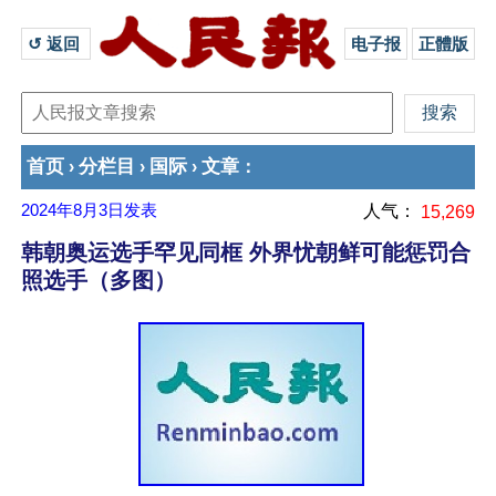
↺ 返回 
电子报
正體版
首页
分栏目
国际
文章
›
›
›
：
2024年8月3日
发表
人气：
15,269
韩朝奥运选手罕见同框 外界忧朝鲜可能惩罚合
照选手（多图）