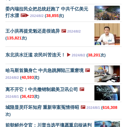
委内瑞拉民众把总统赶跑了 中共千亿美元
打水漂
🖼️▶️
(
38,855
次)
2024/8/2
王小洪再提党魁还是很诡异
🖼️
2024/8/2
(
135,821
次)
东北洪水泛滥 农民叫苦连天！
▶️
(
38,201
次)
2024/8/2
哈马斯首脑身亡 中共急跳脚陷三重窘境
🖼️
(
40,593
次)
2024/8/2
离不开它！中共撤销制裁美卫讯公司
🖼️
(
36,423
次)
2024/8/1
城隍显灵吓坏知府 重新审案冤情得昭
🖼️
(
616,308
2024/8/1
次)
前朝鲜外交官：川普当选平壤愿重启核谈判