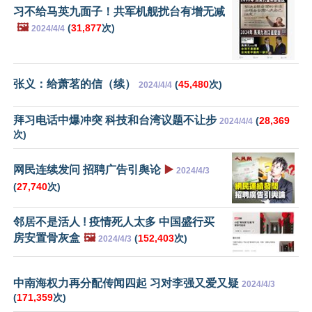
习不给马英九面子！共军机舰扰台有增无减
🖼️
(
31,877
次)
2024/4/4
张义：给萧茗的信（续）
(
45,480
次)
2024/4/4
拜习电话中爆冲突 科技和台湾议题不让步
(
28,369
2024/4/4
次)
网民连续发问 招聘广告引舆论
▶️
2024/4/3
(
27,740
次)
邻居不是活人 ! 疫情死人太多 中国盛行买
房安置骨灰盒
🖼️
(
152,403
次)
2024/4/3
中南海权力再分配传闻四起 习对李强又爱又疑
2024/4/3
(
171,359
次)