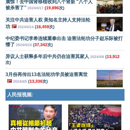
震惊！去中国肾移植收到八个肾脏 “八个人
被杀害了”
(
19,896
次)
2024/4/17
关注中共迫害人权 美知名主持人支持法轮
功
🖼️
(
16,459
次)
2024/4/14
中纪委书记李希连续重拳出击 迫害法轮功分子赵乐际被打
懵了
(
37,342
次)
2024/4/10
异议人士获释多年后中共仍在迫害其家人
(
13,912
2024/4/6
次)
3月份再传出13名法轮功学员被迫害离世
🖼️
(
13,330
次)
2024/4/5
人民报视频: