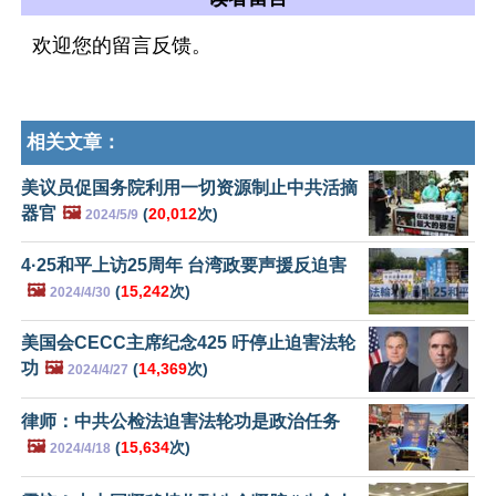
欢迎您的留言反馈。
相关文章：
美议员促国务院利用一切资源制止中共活摘
器官
🖼️
(
20,012
次)
2024/5/9
4·25和平上访25周年 台湾政要声援反迫害
🖼️
(
15,242
次)
2024/4/30
美国会CECC主席纪念425 吁停止迫害法轮
功
🖼️
(
14,369
次)
2024/4/27
律师：中共公检法迫害法轮功是政治任务
🖼️
(
15,634
次)
2024/4/18