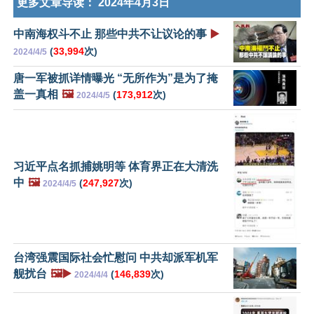
更多文章导读：
2024年4月3日
中南海权斗不止 那些中共不让议论的事
▶️
(
33,994
次)
2024/4/5
唐一军被抓详情曝光 “无所作为”是为了掩
盖一真相
🖼️
(
173,912
次)
2024/4/5
习近平点名抓捕姚明等 体育界正在大清洗
中
🖼️
(
247,927
次)
2024/4/5
台湾强震国际社会忙慰问 中共却派军机军
舰扰台
🖼️▶️
(
146,839
次)
2024/4/4