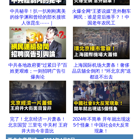
中共秘辛！扒一扒刚刚离美
火爆全网“王婆说媒”意外翻车
的徐学渊和曾经的部长接班
网民：谁是背后推手？！中
人张昆生⋯⋯｜
国老年农民工
中共各地政府要“过紧日子”百
上海国际机场大萧条！奢侈
姓更艰难；一则招聘广告引
品店舖全倒闭！“环北京房”送
爆舆论
都送不出去
完了！北京经济一片萧条！
2024年不简单 开年就出现这
北京国贸 三里屯 中关村 王府
5个怪象！中国社会8大反常
井大街今非昔比
现象！