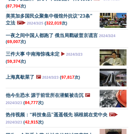
(
87,704
次)
美英加多国民众聚集中领馆外抗议“23条”
立法
🖼️▶️
(
322,019
次)
2024/3/25
一夜之间中国人都跑了 俄当局戳破普京谎言
2024/3/24
(
69,007
次)
三件大事 中南海惊魂未定
▶️
2024/3/23
(
59,374
次)
上海真歇菜了
🖼️
(
97,817
次)
2024/3/23
他今生恐水 源于前世所在潜艇被击沉
🖼️
(
84,777
次)
2024/3/23
热传视频：“科技食品”遥遥领先 祸根就在党中央
🖼️▶️
(
42,915
次)
2024/3/23