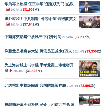
华为再上热搜 任正非禁“遥遥领先”引热议
🖼️
(
31,906
次)
2024/4/2
里外应和！中共制造“出逃计划”诋毁蔡英文
🖼️
(
37,642
次)
2024/4/2
中南海突然暗中放风三中召开时间
(
67,517
次)
2024/4/2
降薪裁员潮席卷大陆 腾讯员工减少1万人
(
33,350
次)
2024/4/1
为上海封城上书李强 季孝龙案二审秘密开
庭
▶️
(
31,428
次)
2024/4/1
北约挖出中将级间谍 台国防部长辞职
(
42,998
次)
2024/4/1
被骗购房拿不到补贴 民众：相信共产党 国