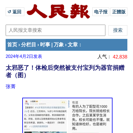
↺ 返回 
电子报
正體版
首页
分栏目
时事
万象
文章
›
›
|
›
：
2024年4月2日
发表
人气：
42,838
太邪恶了！体检后突然被支付宝列为器官捐赠
者（图）
张菁