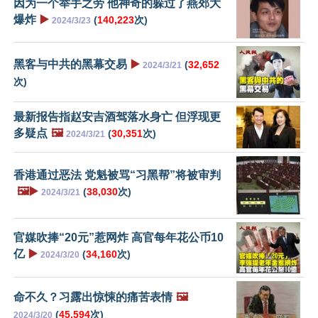
因为一个举手之劳 他神奇的躲过了燕郊大
爆炸
▶️
(
140,223
次)
2024/3/23
黑客与中共的黑幕交易
▶️
(
32,652
2024/3/21
次)
最新报告指赵安吉酒驾落水身亡 但浮现更
多疑点
🖼️
(
30,351
次)
2024/3/21
香港通过恶法 党魁被骂“习黑帮”将被审判
🖼️▶️
(
38,030
次)
2024/3/21
官媒吹捧“20元”惹网炸 高官每年花公币10
亿
▶️
(
34,160
次)
2024/3/20
命不久？习露出惊悚的痛苦表情
🖼️
(
45,594
次)
2024/3/20