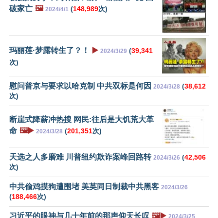
破家亡
🖼️
(
148,989
次)
2024/4/1
玛丽莲·梦露转生了？！
▶️
(
39,341
2024/3/29
次)
慰问普京与要求以哈克制 中共双标是何因
(
38,612
2024/3/28
次)
断崖式降薪冲热搜 网民:往后是大饥荒大革
命
🖼️▶️
(
201,351
次)
2024/3/28
天选之人多磨难 川普纽约欺诈案峰回路转
(
42,506
2024/3/26
次)
中共偷鸡摸狗遭围堵 美英同日制裁中共黑客
2024/3/26
(
188,466
次)
习近平的眼神与几十年前的那声仰天长叹
🖼️▶️
2024/3/25