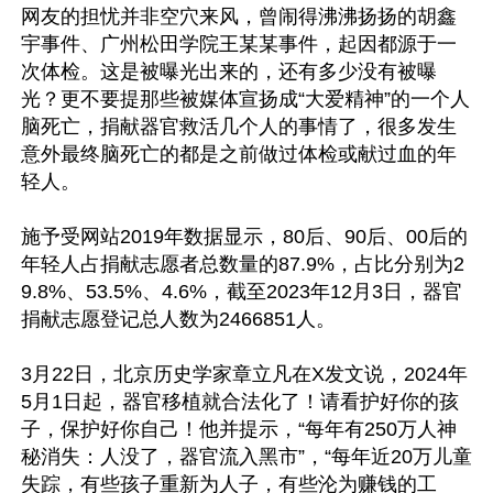
网友的担忧并非空穴来风，曾闹得沸沸扬扬的胡鑫
宇事件、广州松田学院王某某事件，起因都源于一
次体检。这是被曝光出来的，还有多少没有被曝
光？更不要提那些被媒体宣扬成“大爱精神”的一个人
脑死亡，捐献器官救活几个人的事情了，很多发生
意外最终脑死亡的都是之前做过体检或献过血的年
轻人。

施予受网站2019年数据显示，80后、90后、00后的
年轻人占捐献志愿者总数量的87.9%，占比分别为2
9.8%、53.5%、4.6%，截至2023年12月3日，器官
捐献志愿登记总人数为2466851人。

3月22日，北京历史学家章立凡在X发文说，2024年
5月1日起，器官移植就合法化了！请看护好你的孩
子，保护好你自己！他并提示，“每年有250万人神
秘消失：人没了，器官流入黑市”，“每年近20万儿童
失踪，有些孩子重新为人子，有些沦为赚钱的工