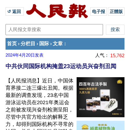
↺ 返回 
电子报
正體版
首页
分栏目
国际
文章
›
›
›
：
2024年4月20日
发表
人气：
15,762
中共伙同国际机构掩盖23运动员兴奋剂丑闻
【人民报消息】近日，中国体
育界接二连三爆出丑闻。根据
最新的调查发现，23名中国
游泳运动员在2021年奥运会
之前被发现兴奋剂检测呈阳，
尽管中共官方给出的解释乏
力，却得到国际机构不寻常的