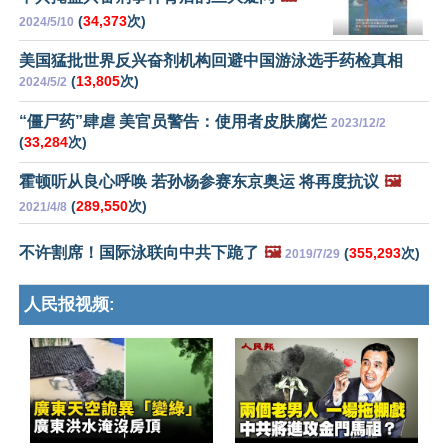
(
34,373
次)
2024/5/10
美国猛批世界反兴奋剂机构回避中国游泳选手药检真相
(
13,805
次)
2024/5/2
“僵尸药”肆虐 美官员警告：使用者皮肤腐烂
2023/12/2
(
33,284
次)
霍顿听从良心呼唤 若孙杨参赛东京奥运 将再度抗议
🖼️
(
289,550
次)
2021/4/8
不许割席！国际泳联向中共下跪了
🖼️
(
355,293
次)
2019/7/29
人民报视频: