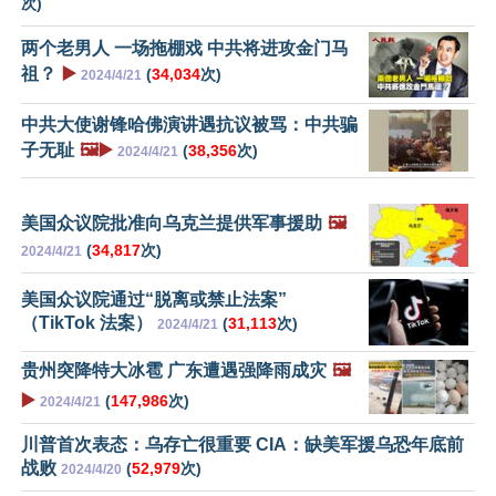
次)
两个老男人 一场拖棚戏 中共将进攻金门马
祖？
▶️
(
34,034
次)
2024/4/21
中共大使谢锋哈佛演讲遇抗议被骂：中共骗
子无耻
🖼️▶️
(
38,356
次)
2024/4/21
美国众议院批准向乌克兰提供军事援助
🖼️
(
34,817
次)
2024/4/21
美国众议院通过“脱离或禁止法案”
（TikTok 法案）
(
31,113
次)
2024/4/21
贵州突降特大冰雹 广东遭遇强降雨成灾
🖼️
▶️
(
147,986
次)
2024/4/21
川普首次表态：乌存亡很重要 CIA：缺美军援乌恐年底前
战败
(
52,979
次)
2024/4/20