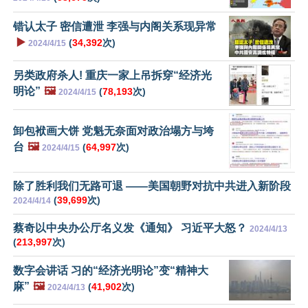
错认太子 密信遭泄 李强与内阁关系现异常
▶️
(
34,392
次)
2024/4/15
另类政府杀人! 重庆一家上吊拆穿“经济光
明论”
🖼️
(
78,193
次)
2024/4/15
卸包袱画大饼 党魁无奈面对政治塌方与垮
台
🖼️
(
64,997
次)
2024/4/15
除了胜利我们无路可退 ——美国朝野对抗中共进入新阶段
(
39,699
次)
2024/4/14
蔡奇以中央办公厅名义发《通知》 习近平大怒？
2024/4/13
(
213,997
次)
数字会讲话 习的“经济光明论”变“精神大
麻”
🖼️
(
41,902
次)
2024/4/13