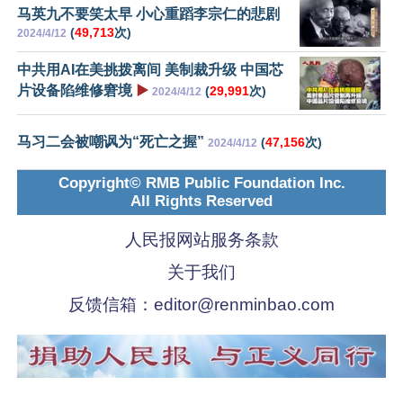
马英九不要笑太早 小心重蹈李宗仁的悲剧
(
49,713
次)
2024/4/12
中共用AI在美挑拨离间 美制裁升级 中国芯
片设备陷维修窘境
▶️
(
29,991
次)
2024/4/12
马习二会被嘲讽为“死亡之握”
(
47,156
次)
2024/4/12
Copyright© RMB Public Foundation Inc.
All Rights Reserved
人民报网站服务条款
关于我们
反馈信箱：
editor@renminbao.com