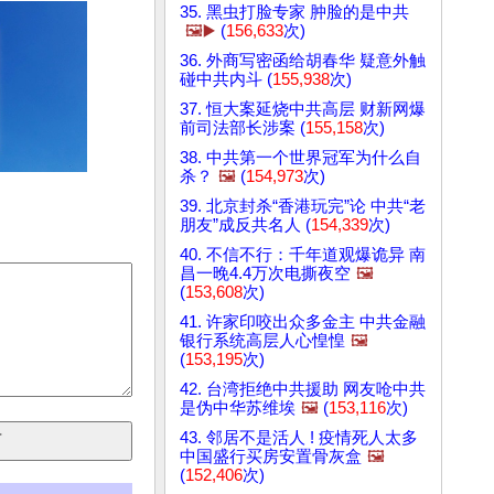
35. 黑虫打脸专家 肿脸的是中共
🖼️▶️
(
156,633
次)
36. 外商写密函给胡春华 疑意外触
碰中共内斗 (
155,938
次)
37. 恒大案延烧中共高层 财新网爆
前司法部长涉案 (
155,158
次)
38. 中共第一个世界冠军为什么自
杀？
🖼️
(
154,973
次)
39. 北京封杀“香港玩完”论 中共“老
朋友”成反共名人 (
154,339
次)
40. 不信不行：千年道观爆诡异 南
昌一晚4.4万次电撕夜空
🖼️
(
153,608
次)
41. 许家印咬出众多金主 中共金融
银行系统高层人心惶惶
🖼️
(
153,195
次)
42. 台湾拒绝中共援助 网友呛中共
是伪中华苏维埃
🖼️
(
153,116
次)
43. 邻居不是活人 ! 疫情死人太多
中国盛行买房安置骨灰盒
🖼️
(
152,406
次)