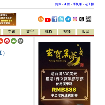
简体
-
正體
-
手机版
-
电子报
专题
寰宇
维权
视频
杂谈
图）