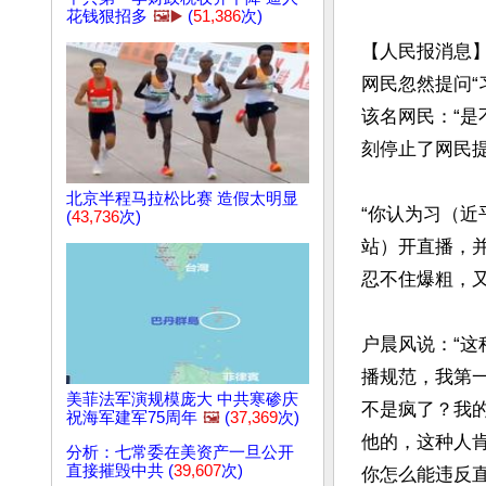
花钱狠招多
🖼️▶️
(
51,386
次)
【人民报消息】
网民忽然提问“
该名网民：“是
刻停止了网民提
北京半程马拉松比赛 造假太明显
“你认为习（近平
(
43,736
次)
站）开直播，
忍不住爆粗，又
户晨风说：“
播规范，我第
美菲法军演规模庞大 中共寒碜庆
不是疯了？我
祝海军建军75周年
🖼️
(
37,369
次)
他的，这种人
分析：七常委在美资产一旦公开
直接摧毁中共 (
39,607
次)
你怎么能违反直