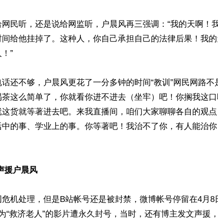
给网民听，还是说给网监听，户晨风再三强调：“我的天啊！
时间给他挂掉了。这种人，你自己承担自己的法律后果！我的
”

话还不够，户晨风更花了一分多钟的时间“教训”网民网路不
喝茶这么简单了，你就看你进不进去（坐牢）吧！你搁我这口
就这货就等著进去吧。来我直播间，咱们大家聊聊各自的观点
活中的事、学业上的事。你等著吧！我治不了你，有人能治你
声援户晨风
图危机处理，但是B站帐号还是被封禁，微博帐号停留在4月8
为“救济老人”的影片遭永久封号，当时，还有博主发文声援