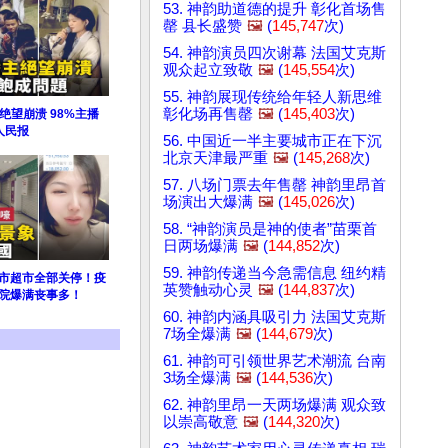
53. 神韵助道德的提升 彰化首场售
罄 县长盛赞
🖼️
(
145,747
次)
54. 神韵演员四次谢幕 法国艾克斯
观众起立致敬
🖼️
(
145,554
次)
55. 神韵展现传统给年轻人新思维
彰化场再售罄
🖼️
(
145,403
次)
绝望崩溃 98%主播
人民报
56. 中国近一半主要城市正在下沉
北京天津最严重
🖼️
(
145,268
次)
57. 八场门票去年售罄 神韵里昂首
场演出大爆满
🖼️
(
145,026
次)
58. “神韵演员是神的使者”苗栗首
日两场爆满
🖼️
(
144,852
次)
59. 神韵传递当今急需信息 纽约精
城市超市全部关停！疫
英赞触动心灵
🖼️
(
144,837
次)
医院爆满丧事多！
60. 神韵内涵具吸引力 法国艾克斯
7场全爆满
🖼️
(
144,679
次)
61. 神韵可引领世界艺术潮流 台南
3场全爆满
🖼️
(
144,536
次)
62. 神韵里昂一天两场爆满 观众致
以崇高敬意
🖼️
(
144,320
次)