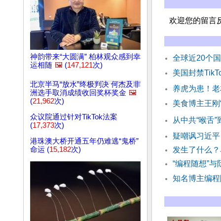
欢迎您的留言
神韵带来“大圆满” 柏林观众感到幸
全球近20个国
运相随
🖼️
(
147,121
次)
美国封禁Tik
北京半马“放水”终极判决 何杰及非
养虎为患！老
洲选手取消成绩收回奖杯奖金
🖼️
(
21,962
次)
美食博主王刚
众议院通过针对TikTok法案
从中共“喉舌
(
17,373
次)
疑嘲讽习近平 
港珠澳大桥开通五年仍难逃“鬼桥”
命运 (
15,182
次)
发生了什么？
“编程随想”
知名博主编程