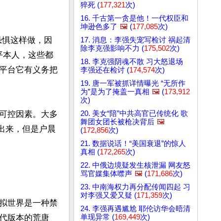
猝死 (
177,321
次)
16. 千古第一贪是他！一代权臣和
坤逊色多了
🖼️
(
177,085
次)
恐惧这样做，因
17. 消息：李强失宠写检讨 祸起清
除李克强影响不力 (
175,502
次)
平本人，这些都
18. 李克强阴魂不散 习大怒退场
平台它有义务把
李强还在检讨 (
174,574
次)
19. 唐一军被抓详情曝光 “无所作
为”是为了掩盖一真相
🖼️
(
173,912
次)
20. 美女“陪”中共高官已传统化 歌
可控因素。大多
舞团女团长被枪决背后
🖼️
才出来，但是户晨
(
172,856
次)
21. 数据说话！“美国衰退”的惊人
真相 (
172,265
次)
22. 中俄边境疑发生核泄漏 网友怒
骂官媒集体噤声
🖼️
(
171,686
次)
23. 中南海权力再分配传闻四起 习
对李强又爱又疑 (
171,359
次)
拟世界是一种禁
24. 李强再遇尴尬 耶伦访华会晤清
单现异常 (
169,449
次)
代版本的荒唐