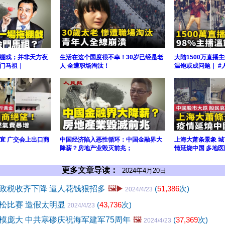
棚戏；并非天方夜
生活在这个国度很不幸！30岁已经是老
大陆1500万直播主
门马祖｜
人 全遭职场淘汰！
温饱或成问题｜ #
宜 广交会上出口商
中国经济陷入恶性循环：中国金融界大
上海大萧条景象 
降薪？房地产业毁灭前兆；
情延烧中国 多地
更多文章导读：
2024年4月20日
政税收齐下降 逼人花钱狠招多
🖼️▶️
(
51,386
次)
2024/4/23
松比赛 造假太明显
(
43,736
次)
2024/4/23
模庞大 中共寒碜庆祝海军建军75周年
🖼️
(
37,369
次)
2024/4/23