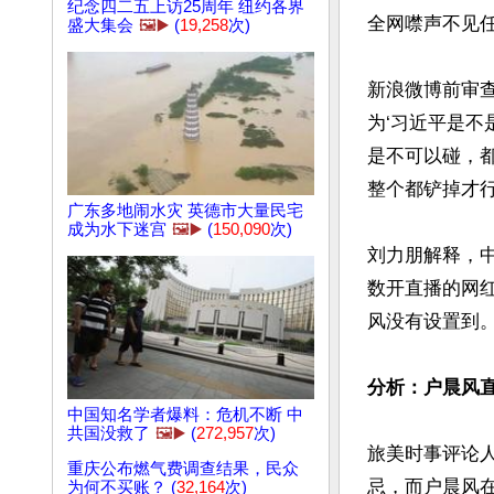
纪念四二五上访25周年 纽约各界
全网噤声不见任
盛大集会
🖼️▶️
(
19,258
次)
新浪微博前审
为‘习近平是不
是不可以碰，
整个都铲掉才行。
广东多地闹水灾 英德市大量民宅
成为水下迷宫
🖼️▶️
(
150,090
次)
刘力朋解释，
数开直播的网红
风没有设置到。
分析：户晨风直
中国知名学者爆料：危机不断 中
共国没救了
🖼️▶️
(
272,957
次)
旅美时事评论
重庆公布燃气费调查结果，民众
忌，而户晨风
为何不买账？ (
32,164
次)