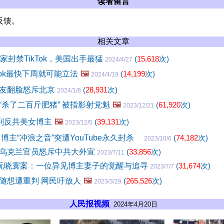
读者留言
反馈。
相关文章
家封禁TikTok，美国出手最猛
(
15,618
次)
2024/4/27
Tok最快下周就可能立法
🖼️
(
14,199
次)
2024/4/19
友翻脸怒斥北京
(
28,931
次)
2024/1/8
“杀了二百斤肥猪” 被指影射党魁
🖼️
(
61,920
次)
2023/12/21
”到反共美女博主
🖼️
(
39,131
次)
2023/12/5
博主“冲浪之音”突遭YouTube永久封杀
(
74,182
次)
2023/10/6
乌克兰官员怒斥中共大外宣
(
33,856
次)
2023/7/11
与阮晓寰案：一位异见博主妻子的觉醒与追寻
(
31,674
次)
2023/7/7
随想遭重判 网民吁放人
🖼️
(
265,526
次)
2023/3/29
人民报视频
2024年4月20日