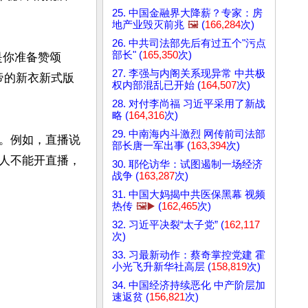
25. 中国金融界大降薪？专家：房
地产业毁灭前兆
🖼️
(
166,284
次)
26. 中共司法部先后有过五个"污点
部长" (
165,350
次)
是你准备赞颂
27. 李强与内阁关系现异常 中共极
帝的新衣新式版
权内部混乱已开始 (
164,507
次)
28. 对付李尚福 习近平采用了新战
略 (
164,316
次)
29. 中南海内斗激烈 网传前司法部
。例如，直播说
部长唐一军出事 (
163,394
次)
人不能开直播，
30. 耶伦访华：试图遏制一场经济
战争 (
163,287
次)
31. 中国大妈揭中共医保黑幕 视频
热传
🖼️▶️
(
162,465
次)
32. 习近平决裂“太子党” (
162,117
次)
33. 习最新动作：蔡奇掌控党建 霍
小光飞升新华社高层 (
158,819
次)
34. 中国经济持续恶化 中产阶层加
速返贫 (
156,821
次)