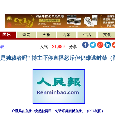
国际
奇闻
灾祸
万象
生活
文化
人气：
21,889
分享：
发表
习是独裁者吗” 博主吓停直播怒斥但仍难逃封禁（
 户晨风在直播中突然被网民一句话吓得腰斩直播。（RFA制图） 