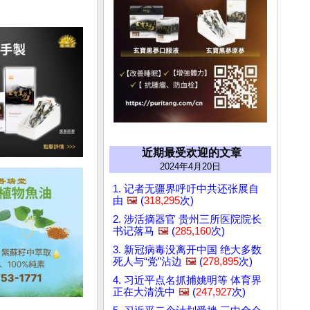
近期最受欢迎的文章
2024年4月20日
1. 记者无疆界呼吁中共还张展自
由
🖼️
(
318,295
次)
2. 涉活摘器官 贵州三所医院院长
书记落马
🖼️
(
285,160
次)
3. 新冠病毒没离开中国 绝大多数
死人与“党”沾边
🖼️
(
278,895
次)
4. 习近平点名抓捕姚明等 体育界
正在大清洗中
🖼️
(
247,927
次)