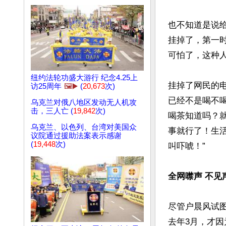
也不知道是说
挂掉了，第一
可怕了，这种人！
纽约法轮功盛大游行 纪念4.25上
挂掉了网民的电
访25周年
🖼️▶️
(
20,673
次)
已经不是喝不
乌克兰对俄八地区发动无人机攻
击，三人亡 (
19,842
次)
喝茶知道吗？
乌克兰、以色列、台湾对美国众
事就行了！生
议院通过援助法案表示感谢
(
19,448
次)
叫吓唬！”

全网噤声 不见
尽管户晨风试
去年3月，才因