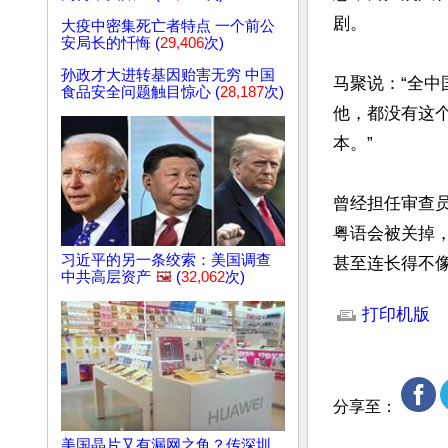
剧。

大疫中密集死亡者特点 一个前公
安局长的忏悔 (
29,406
次)
孙政才大进转基因贻害无穷 中国
马聚说：“全
食品安全问题触目惊心 (
28,187
次)
他，都没有这个
本。”

曾经担任审查
粤语会被关掉
习近平的另一条绞索：美国调查
甚至连长得不
中共高层资产
🖼️
(
32,062
次)
文章网址: http://w
打印机版
分享至：
美国晶片又有漏网之鱼？传深圳