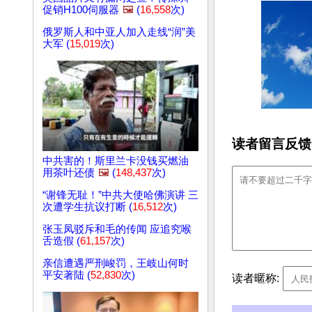
促销H100伺服器
🖼️
(
16,558
次)
俄罗斯人和中亚人加入走线“润”美
大军 (
15,019
次)
读者留言反馈
中共害的！斯里兰卡没钱买燃油
用茶叶还债
🖼️
(
148,437
次)
“谢锋无耻！”中共大使哈佛演讲 三
次遭学生抗议打断 (
16,512
次)
张玉凤驳斥和毛的传闻 应追究喉
舌造假 (
61,157
次)
亲信遭遇严刑峻罚，王岐山何时
平安著陆 (
52,830
次)
读者暱称: