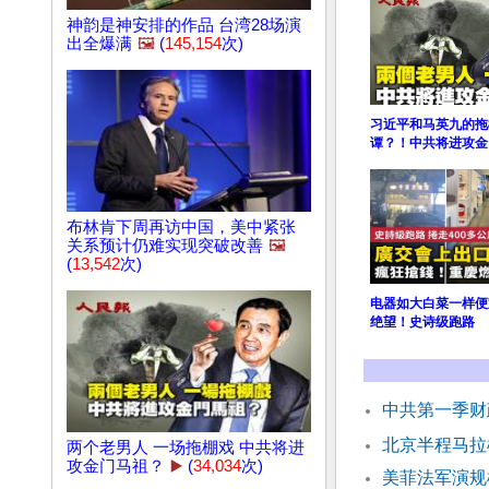
神韵是神安排的作品 台湾28场演
出全爆满
🖼️
(
145,154
次)
习近平和马英九的拖
谭？！中共将进攻金
布林肯下周再访中国，美中紧张
关系预计仍难实现突破改善
🖼️
(
13,542
次)
电器如大白菜一样便
绝望！史诗级跑路
中共第一季财
北京半程马拉
两个老男人 一场拖棚戏 中共将进
攻金门马祖？
▶️
(
34,034
次)
美菲法军演规