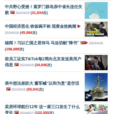
中共野心受挫！索罗门群岛亲中省长连任失
败
🖼️
(
31,834
次)
2024/4/19
中国经济恶化 铁饭碗不铁 现黄金抢购潮
▶️
(
45,066
次)
2024/4/18
秘闻！习以亡国之君待马 马迫切献“降书”
🖼️▶️
2024/4/18
(
196,089
次)
前员工证实TikTok每2周向北京发送美用户
信息
🖼️
(
34,846
次)
2024/4/18
美中想法差距大 董军喊“以和为贵”是空话
🖼️
(
50,041
次)
2024/4/18
卖房环球航行12年 这一家三口发生了什么
变化
🖼️
(
122,555
次)
2024/4/17