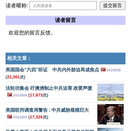
读者暱称:
读者留言
欢迎您的留言反馈。
相关文章：
美国国会“六四”听证 中共内外胁迫再成焦点
🖼️
2024/6/6
(
21,301
次)
法轮功集会 吁澳洲制止中共迫害 政要声援
🖼️
(
17,873
次)
2024/6/6
美国联邦调查局警告 : 中共威胁规模巨大
🖼️
(
17,326
次)
2024/6/6