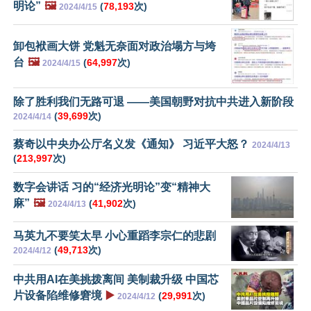
明论”
🖼️
(
78,193
次)
2024/4/15
卸包袱画大饼 党魁无奈面对政治塌方与垮
台
🖼️
(
64,997
次)
2024/4/15
除了胜利我们无路可退 ——美国朝野对抗中共进入新阶段
(
39,699
次)
2024/4/14
蔡奇以中央办公厅名义发《通知》 习近平大怒？
2024/4/13
(
213,997
次)
数字会讲话 习的“经济光明论”变“精神大
麻”
🖼️
(
41,902
次)
2024/4/13
马英九不要笑太早 小心重蹈李宗仁的悲剧
(
49,713
次)
2024/4/12
中共用AI在美挑拨离间 美制裁升级 中国芯
片设备陷维修窘境
▶️
(
29,991
次)
2024/4/12