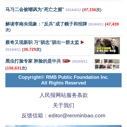
马习二会被嘲讽为“死亡之握”
(
47,156
次)
2024/4/12
解读李南央现象：“反共”成了幌子和招牌
(
47,439
2024/4/11
次)
蔡奇又现新职 习“驯忠”驯出一群太监
▶️
(
36,729
次)
2024/4/11
黑虫打脸专家 肿脸的是中共
🖼️▶️
2024/4/11
(
156,631
次)
Copyright© RMB Public Foundation Inc.
All Rights Reserved
人民报网站服务条款
关于我们
反馈信箱：
editor@renminbao.com