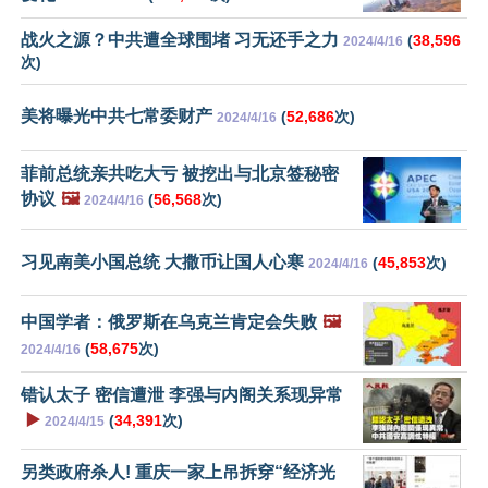
战火之源？中共遭全球围堵 习无还手之力
(
38,596
2024/4/16
次)
美将曝光中共七常委财产
(
52,686
次)
2024/4/16
菲前总统亲共吃大亏 被挖出与北京签秘密
协议
🖼️
(
56,568
次)
2024/4/16
习见南美小国总统 大撒币让国人心寒
(
45,853
次)
2024/4/16
中国学者：俄罗斯在乌克兰肯定会失败
🖼️
(
58,675
次)
2024/4/16
错认太子 密信遭泄 李强与内阁关系现异常
▶️
(
34,391
次)
2024/4/15
另类政府杀人! 重庆一家上吊拆穿“经济光