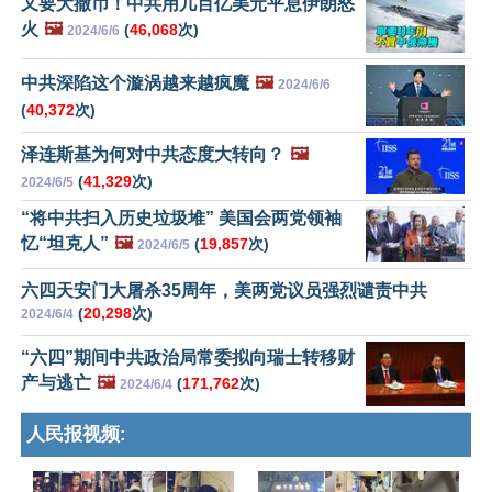
又要大撒币！中共用几百亿美元平息伊朗怒
火
🖼️
(
46,068
次)
2024/6/6
中共深陷这个漩涡越来越疯魔
🖼️
2024/6/6
(
40,372
次)
泽连斯基为何对中共态度大转向？
🖼️
(
41,329
次)
2024/6/5
“将中共扫入历史垃圾堆” 美国会两党领袖
忆“坦克人”
🖼️
(
19,857
次)
2024/6/5
六四天安门大屠杀35周年，美两党议员强烈谴责中共
(
20,298
次)
2024/6/4
“六四”期间中共政治局常委拟向瑞士转移财
产与逃亡
🖼️
(
171,762
次)
2024/6/4
人民报视频: