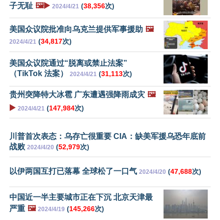
子无耻
🖼️▶️
(
38,356
次)
2024/4/21
美国众议院批准向乌克兰提供军事援助
🖼️
(
34,817
次)
2024/4/21
美国众议院通过“脱离或禁止法案”
（TikTok 法案）
(
31,113
次)
2024/4/21
贵州突降特大冰雹 广东遭遇强降雨成灾
🖼️
▶️
(
147,984
次)
2024/4/21
川普首次表态：乌存亡很重要 CIA：缺美军援乌恐年底前
战败
(
52,979
次)
2024/4/20
以伊两国互打已落幕 全球松了一口气
(
47,688
次)
2024/4/20
中国近一半主要城市正在下沉 北京天津最
严重
🖼️
(
145,266
次)
2024/4/19