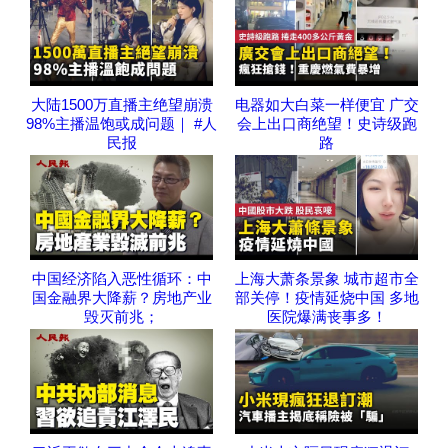
大陆1500万直播主绝望崩溃
电器如大白菜一样便宜 广交
98%主播温饱或成问题｜ #人
会上出口商绝望！史诗级跑
民报
路
中国经济陷入恶性循环：中
上海大萧条景象 城市超市全
国金融界大降薪？房地产业
部关停！疫情延烧中国 多地
毁灭前兆；
医院爆满丧事多！