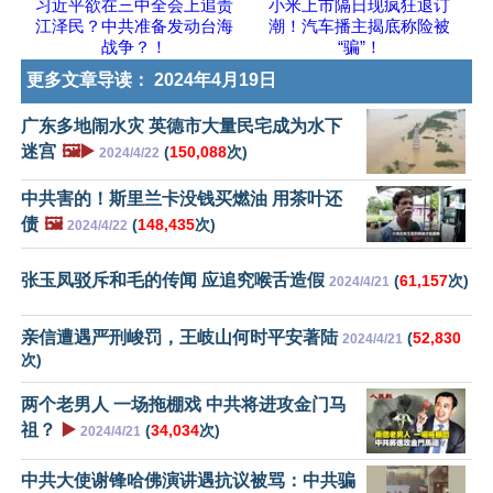
习近平欲在三中全会上追责
小米上市隔日现疯狂退订
江泽民？中共准备发动台海
潮！汽车播主揭底称险被
战争？！
“骗”！
更多文章导读：
2024年4月19日
广东多地闹水灾 英德市大量民宅成为水下
迷宫
🖼️▶️
(
150,088
次)
2024/4/22
中共害的！斯里兰卡没钱买燃油 用茶叶还
债
🖼️
(
148,435
次)
2024/4/22
张玉凤驳斥和毛的传闻 应追究喉舌造假
(
61,157
次)
2024/4/21
亲信遭遇严刑峻罚，王岐山何时平安著陆
(
52,830
2024/4/21
次)
两个老男人 一场拖棚戏 中共将进攻金门马
祖？
▶️
(
34,034
次)
2024/4/21
中共大使谢锋哈佛演讲遇抗议被骂：中共骗