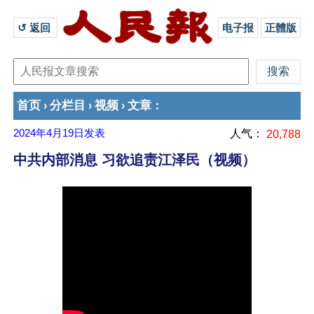
↺ 返回 
电子报
正體版
首页
分栏目
视频
文章
›
›
›
：
2024年4月19日
发表
人气：
20,788
中共内部消息 习欲追责江泽民（视频）