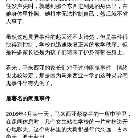
住发声尖叫，就感到那个东西进到她的身体里，在
她身体里扑腾。她根本无法控制自己，然后就不省
人事了。

虽然这起灵异事件的起因还不太清楚，但是事件很
快得到控制，学校也迅速恢复正常的教学秩序。但
是许多家长还是为孩子们请来了护身符带在身上。

看来，马来西亚的家长们对于这种闹鬼事件，情绪
也比较淡定，那是因为马来西亚中学的这种灵异闹
鬼事件早有先例了。

最著名的闹鬼事件
2016年4月某一天，马来西亚彭嘉兰的一所中学里，
在课间休息时，几个女生站在学校的一片树林边开
心地聊天。这个树林里的大树都是年代久远，古木
参天，遮天蔽日。
