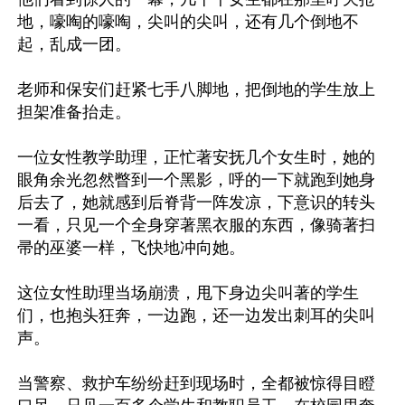
地，嚎啕的嚎啕，尖叫的尖叫，还有几个倒地不
起，乱成一团。

老师和保安们赶紧七手八脚地，把倒地的学生放上
担架准备抬走。

一位女性教学助理，正忙著安抚几个女生时，她的
眼角余光忽然瞥到一个黑影，呼的一下就跑到她身
后去了，她就感到后脊背一阵发凉，下意识的转头
一看，只见一个全身穿著黑衣服的东西，像骑著扫
帚的巫婆一样，飞快地冲向她。

这位女性助理当场崩溃，甩下身边尖叫著的学生
们，也抱头狂奔，一边跑，还一边发出刺耳的尖叫
声。

当警察、救护车纷纷赶到现场时，全都被惊得目瞪