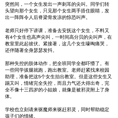
突然间，一个女生发出一声刺耳的尖叫。同学们转
头望向那个女生，只见那个女生两手捂住眼睛，发
出一阵阵令人后脊梁骨发凉的惊恐叫声。

老师只好停下讲课，准备去安抚这个女生，不料又
有4个女生也高声尖叫，一时间高分贝的尖叫声，在
教室里此起彼伏。紧接著，这几个女生嚎啕痛哭，
还伴随著全身瑟瑟发抖。

那种失控的肢体动作，把全班同学全都吓懵了。有
一些同学拔腿就跑，跑出教室。老师赶紧找来校园
助理，准备把这5个女生抬出教室。但是这些女生又
踢又叫，情绪完全失控，而且力气还大得出奇，完
全不像十三四岁的小姑娘，就像是被邪灵附上了身
体。

学校也立刻请来驱魔师来驱赶邪灵，同时帮助稳定
孩子们的情绪。
