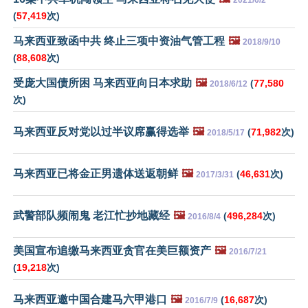
2021/6/2
(
57,419
次)
马来西亚致函中共 终止三项中资油气管工程
🖼️
2018/9/10
(
88,608
次)
受庞大国债所困 马来西亚向日本求助
🖼️
(
77,580
2018/6/12
次)
马来西亚反对党以过半议席赢得选举
🖼️
(
71,982
次)
2018/5/17
马来西亚已将金正男遗体送返朝鲜
🖼️
(
46,631
次)
2017/3/31
武警部队频闹鬼 老江忙抄地藏经
🖼️
(
496,284
次)
2016/8/4
美国宣布追缴马来西亚贪官在美巨额资产
🖼️
2016/7/21
(
19,218
次)
马来西亚邀中国合建马六甲港口
🖼️
(
16,687
次)
2016/7/9