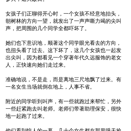
女孩子们正聊得开心时，一个女孩不经意地抬头，
朝树林的方向一望，就发出了一声声嘶力竭的尖叫
声，把周围的几个同学全都吓坏了。

她们也下意识地，顺著这个同学眼光看去的方向，
也扭头看了过去。这下坏了，这几个女孩也一起发
出尖叫，因为都看见一个穿著年代久远服饰的老女
人，正快速向她们走过来。

准确地说，不是走，而是离地三尺地飘了过来。有
一名女生当场就倒在地上，人事不省。

附近的同学听到叫声，有一些就跑过来帮忙，另外
一些赶紧跑去叫老师。老师们带著助理保安，很快
地一起跑了过来。

他们看到惊人的一幕，几十个女生都在那里呼天抢