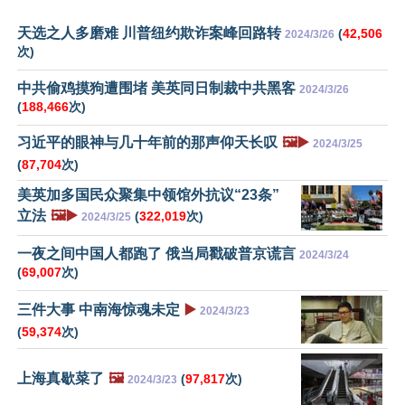
天选之人多磨难 川普纽约欺诈案峰回路转
(
42,506
2024/3/26
次)
中共偷鸡摸狗遭围堵 美英同日制裁中共黑客
2024/3/26
(
188,466
次)
习近平的眼神与几十年前的那声仰天长叹
🖼️▶️
2024/3/25
(
87,704
次)
美英加多国民众聚集中领馆外抗议“23条”
立法
🖼️▶️
(
322,019
次)
2024/3/25
一夜之间中国人都跑了 俄当局戳破普京谎言
2024/3/24
(
69,007
次)
三件大事 中南海惊魂未定
▶️
2024/3/23
(
59,374
次)
上海真歇菜了
🖼️
(
97,817
次)
2024/3/23