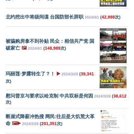
北约挖出中将级间谍 台国防部长辞职
(
42,998
次)
2024/4/1
被骗购房拿不到补贴 民众：相信共产党 国
破家亡
🖼️
(
148,989
次)
2024/4/1
玛丽莲·梦露转生了？！
▶️
(
39,341
2024/3/29
次)
慰问普京与要求以哈克制 中共双标是何因
(
38,612
2024/3/28
次)
断崖式降薪冲热搜 网民:往后是大饥荒大革
命
🖼️▶️
(
201,351
次)
2024/3/28