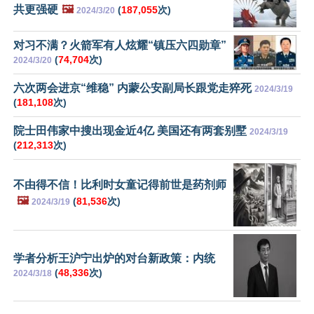
共更强硬
🖼️
(
187,055
次)
2024/3/20
对习不满？火箭军有人炫耀“镇压六四勋章”
(
74,704
次)
2024/3/20
六次两会进京“维稳” 内蒙公安副局长跟党走猝死
2024/3/19
(
181,108
次)
院士田伟家中搜出现金近4亿 美国还有两套别墅
2024/3/19
(
212,313
次)
不由得不信！比利时女童记得前世是药剂师
🖼️
(
81,536
次)
2024/3/19
学者分析王沪宁出炉的对台新政策：内统
(
48,336
次)
2024/3/18