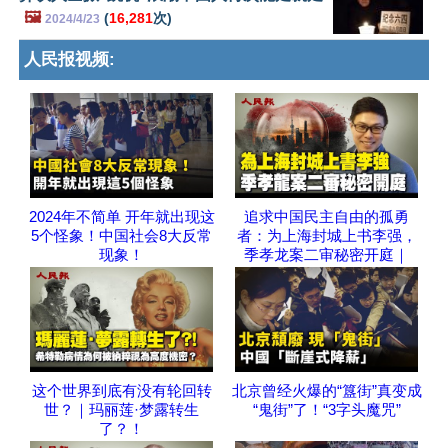
🖼️
(
16,281
次)
2024/4/23
人民报视频:
2024年不简单 开年就出现这
追求中国民主自由的孤勇
5个怪象！中国社会8大反常
者：为上海封城上书李强，
现象！
季孝龙案二审秘密开庭｜
这个世界到底有没有轮回转
北京曾经火爆的“簋街”真变成
世？｜玛丽莲·梦露转生
“鬼街”了！“3字头魔咒”
了？！