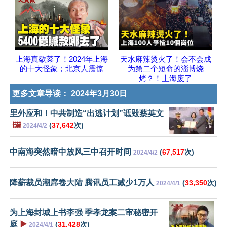
上海真歇菜了！2024年上海
天水麻辣烫火了！会不会成
的十大怪象；北京人震惊
为第二个短命的淄博烧
烤？！上海废了
更多文章导读：
2024年3月30日
里外应和！中共制造“出逃计划”诋毁蔡英文
🖼️
(
37,642
次)
2024/4/2
中南海突然暗中放风三中召开时间
(
67,517
次)
2024/4/2
降薪裁员潮席卷大陆 腾讯员工减少1万人
(
33,350
次)
2024/4/1
为上海封城上书李强 季孝龙案二审秘密开
庭
▶️
(
31,428
次)
2024/4/1