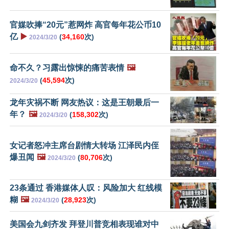
官媒吹捧“20元”惹网炸 高官每年花公币10
亿
▶️
(
34,160
次)
2024/3/20
命不久？习露出惊悚的痛苦表情
🖼️
(
45,594
次)
2024/3/20
龙年灾祸不断 网友热议：这是王朝最后一
年？
🖼️
(
158,302
次)
2024/3/20
女记者怒冲主席台剧情大转场 江泽民内侄
爆丑闻
🖼️
(
80,706
次)
2024/3/20
23条通过 香港媒体人叹：风险加大 红线模
糊
🖼️
(
28,923
次)
2024/3/20
美国会九剑齐发 拜登川普竞相表现谁对中