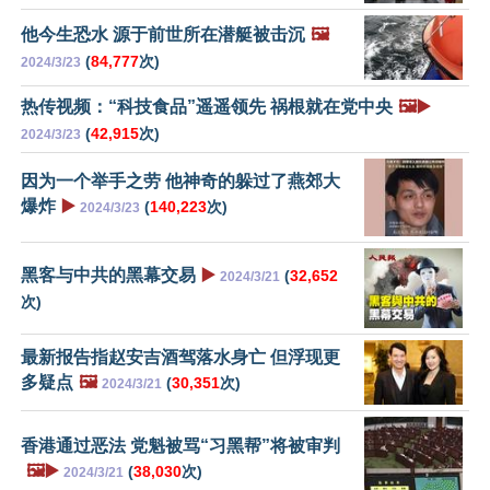
他今生恐水 源于前世所在潜艇被击沉
🖼️
(
84,777
次)
2024/3/23
热传视频：“科技食品”遥遥领先 祸根就在党中央
🖼️▶️
(
42,915
次)
2024/3/23
因为一个举手之劳 他神奇的躲过了燕郊大
爆炸
▶️
(
140,223
次)
2024/3/23
黑客与中共的黑幕交易
▶️
(
32,652
2024/3/21
次)
最新报告指赵安吉酒驾落水身亡 但浮现更
多疑点
🖼️
(
30,351
次)
2024/3/21
香港通过恶法 党魁被骂“习黑帮”将被审判
🖼️▶️
(
38,030
次)
2024/3/21