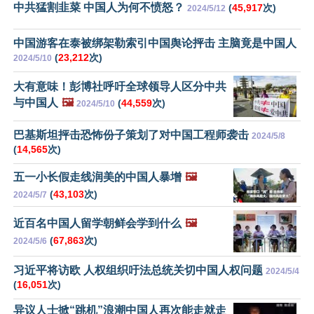
中共猛割韭菜 中国人为何不愤怒？
(
45,917
次)
2024/5/12
中国游客在泰被绑架勒索引中国舆论抨击 主脑竟是中国人
(
23,212
次)
2024/5/10
大有意味！彭博社呼吁全球领导人区分中共
与中国人
🖼️
(
44,559
次)
2024/5/10
巴基斯坦抨击恐怖份子策划了对中国工程师袭击
2024/5/8
(
14,565
次)
五一小长假走线润美的中国人暴增
🖼️
(
43,103
次)
2024/5/7
近百名中国人留学朝鲜会学到什么
🖼️
(
67,863
次)
2024/5/6
习近平将访欧 人权组织吁法总统关切中国人权问题
2024/5/4
(
16,051
次)
异议人士掀“跳机”浪潮中国人再次能走就走