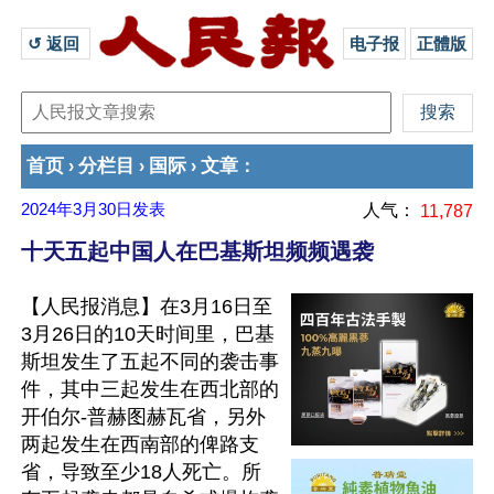
↺ 返回 
电子报
正體版
首页
分栏目
国际
文章
›
›
›
：
2024年3月30日
发表
人气：
11,787
十天五起中国人在巴基斯坦频频遇袭
【人民报消息】在3月16日至
3月26日的10天时间里，巴基
斯坦发生了五起不同的袭击事
件，其中三起发生在西北部的
开伯尔-普赫图赫瓦省，另外
两起发生在西南部的俾路支
省，导致至少18人死亡。所