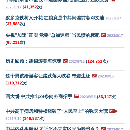
(
41,352
次)
2023/8/17
默多克铁树又开花 红娘竟是中共间谍前妻邓文迪
2023/8/17
(
37,588
次)
央视“加速”证实 党要“总加速师”当民愤的标靶
🖼️
2023/8/17
(
65,211
次)
历史回顾：胡锦涛黄海惊魂
🖼️
(
124,751
次)
2023/8/15
这个男孩给游客让路跌落大峡谷 奇迹生还
🖼️
2023/8/15
(
110,712
次)
画大饼 中共推出24条向外商招手
🖼️
(
36,147
次)
2023/8/15
中共高干病房和特权戳破了“人民至上”的弥天大谎
🖼️▶️
(
146,937
次)
2023/8/14
中共内斗很精彩 习近平不去灾区只为躲暗杀？
🖼️
2023/8/12