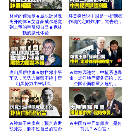
林肯的预知梦🔥威尔逊灵魂
拜登突然说中国是一枚“滴答
离开肉体🔥艾森豪威尔感觉
作响的定时炸弹”，警告说，
到上帝的手引领自己🔥克林
顿的濒死体验
唐山黑帮往事🔥敢拦邓小平
🔥碧桂园违约，中植系也爆
车队，黑势力屡禁不绝｜唐
雷，远洋地产债务违约，民
山黑势力由来以久，
企国企面临重大危机，
🔥神算子林庚白：预言袁世
🔥中国各种异象频发，是何
凯死期，躲不过自己的宿命
前兆？🔥白宫：