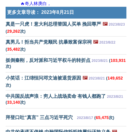
🔥奇人林庚白，
更多文章导读：
2023年8月21日
真是一只虎！意大利总理替国人买单 挽回尊严
🖼️
2023/8/23
(
29,262
次)
真男儿！拒当共产党顺民 抗暴致富保宗祠
🖼️
2023/8/22
(
35,482
次)
扳倒秦刚，反对派和习近平权斗的转折点
(
103,931
2023/8/21
次)
小笑话：江绵恒问邓文迪被退货原因
🖼️
(
149,652
2023/8/21
次)
中共国反战声浪：穷人上战场卖命 有钱人都跑了
2023/8/21
(
33,140
次)
拜登口吐“真言” 三点习近平死穴
(
65,475
次)
2023/8/17
中共的承诺不值钱 中融国际信托拒绝履行还款义务
🖼️