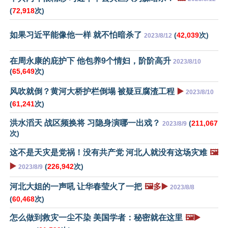
(
72,918
次)
如果习近平能像他一样 就不怕暗杀了
(
42,039
次)
2023/8/12
在周永康的庇护下 他包养9个情妇，阶阶高升
2023/8/10
(
65,649
次)
风吹就倒？黄河大桥护栏倒塌 被疑豆腐渣工程
▶️
2023/8/10
(
61,241
次)
洪水滔天 战区频换将 习隐身演哪一出戏？
(
211,067
2023/8/9
次)
这不是天灾是党祸！没有共产党 河北人就没有这场灾难
🖼️
▶️
(
226,942
次)
2023/8/9
河北大姐的一声吼 让华春莹火了一把
🖼️多▶️
2023/8/8
(
60,468
次)
怎么做到救灾一尘不染 美国学者：秘密就在这里
🖼️▶️