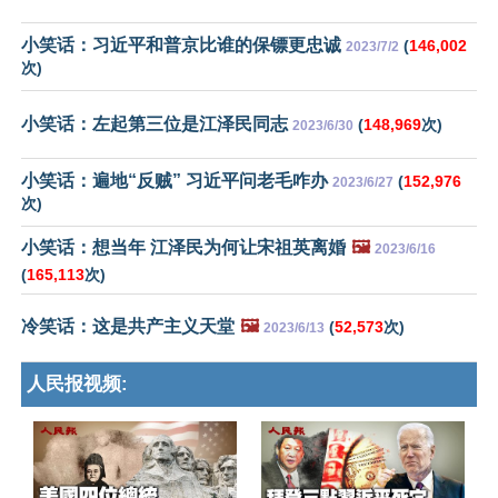
小笑话：习近平和普京比谁的保镖更忠诚
(
146,002
2023/7/2
次)
小笑话：左起第三位是江泽民同志
(
148,969
次)
2023/6/30
小笑话：遍地“反贼” 习近平问老毛咋办
(
152,976
2023/6/27
次)
小笑话：想当年 江泽民为何让宋祖英离婚
🖼️
2023/6/16
(
165,113
次)
冷笑话：这是共产主义天堂
🖼️
(
52,573
次)
2023/6/13
人民报视频: