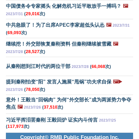
中国债务令专家摇头 化解危机习近平敢放手一搏吗？
🖼️
(
29,016
次)
2023/7/31
中共急眼了！为了出席APEC李家超低头认怂
🖼️
2023/7/31
(
69,093
次)
继续挖！外交部恢复秦刚资料 但秦刚继续被雪藏
🖼️
(
28,527
次)
2023/7/28
从秦刚想到江时代的两位干部
(
66,068
次)
2023/7/28
提到秦刚怕变“阳” 发言人施展“甩锅”功夫求自保
🖼️▶️
(
78,050
次)
2023/7/26
意外！王毅当“回锅肉” 为何“外交部长”成为两派势力争夺
焦点
🖼️
(
37,510
次)
2023/7/26
习近平挥泪罢秦刚 王毅回炉 证实内斗传言
2023/7/25
(
117,973
次)
Copyright© RMB Public Foundation Inc.