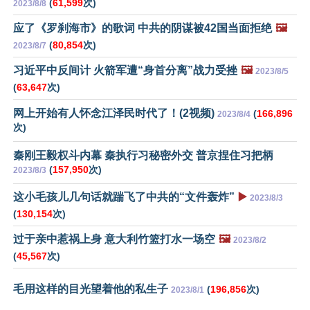
(
61,599
次)
2023/8/8
应了《罗刹海市》的歌词 中共的阴谋被42国当面拒绝
🖼️
(
80,854
次)
2023/8/7
习近平中反间计 火箭军遭“身首分离”战力受挫
🖼️
2023/8/5
(
63,647
次)
网上开始有人怀念江泽民时代了！(2视频)
(
166,896
2023/8/4
次)
秦刚王毅权斗内幕 秦执行习秘密外交 普京捏住习把柄
(
157,950
次)
2023/8/3
这小毛孩儿几句话就踹飞了中共的“文件轰炸”
▶️
2023/8/3
(
130,154
次)
过于亲中惹祸上身 意大利竹篮打水一场空
🖼️
2023/8/2
(
45,567
次)
毛用这样的目光望着他的私生子
(
196,856
次)
2023/8/1