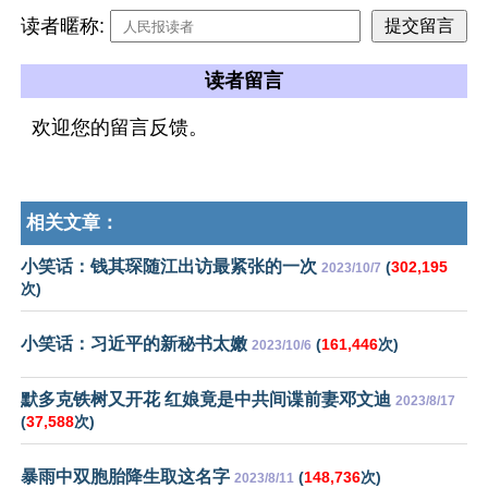
读者暱称:
读者留言
欢迎您的留言反馈。
相关文章：
小笑话：钱其琛随江出访最紧张的一次
(
302,195
2023/10/7
次)
小笑话：习近平的新秘书太嫩
(
161,446
次)
2023/10/6
默多克铁树又开花 红娘竟是中共间谍前妻邓文迪
2023/8/17
(
37,588
次)
暴雨中双胞胎降生取这名字
(
148,736
次)
2023/8/11