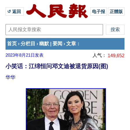
↺ 返回 
电子报
正體版
首页
分栏目
幽默
要闻
文章
›
›
|
›
：
2023年8月21日
发表
人气：
149,652
小笑话：江绵恒问邓文迪被退货原因(图)
华华