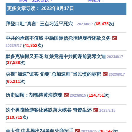
更多文章导读：
2023年8月17日
拜登口吐“真言” 三点习近平死穴
(
65,475
次)
2023/8/17
中共的承诺不值钱 中融国际信托拒绝履行还款义务
🖼️
(
41,352
次)
2023/8/17
默多克铁树又开花 红娘竟是中共间谍前妻邓文迪
2023/8/17
(
37,588
次)
央视“加速”证实 党要“总加速师”当民愤的标靶
🖼️
2023/8/17
(
65,211
次)
历史回顾：胡锦涛黄海惊魂
🖼️
(
124,751
次)
2023/8/15
这个男孩给游客让路跌落大峡谷 奇迹生还
🖼️
2023/8/15
(
110,712
次)
画大饼 中共推出24条向外商招手
🖼️
(
36,147
次)
2023/8/15