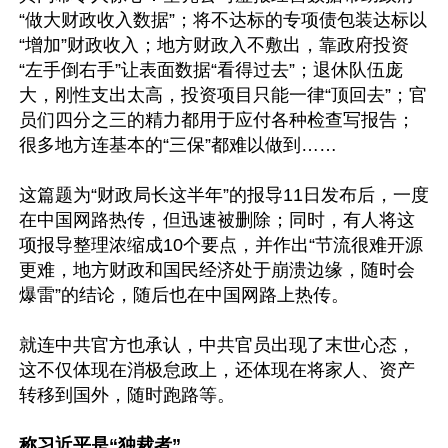
“做大财政收入数据”；将不达标的专项债包装达标以
“增加”财政收入；地方财政入不敷出，靠政府投资
“左手倒右手”让表面数据“看得过去”；退休队伍庞
大，刚性支出太高，投资项目只能一律“顶回去”；官
员们四分之三的精力都用于应付各种检查写报告；
很多地方连基本的“三保”都难以做到……

这篇题为“财政局长这半年”的报导11日发布后，一度
在中国网路热传，但迅速被删除；同时，有人将这
项报导整理浓缩成10个要点，并作出“节流很难开源
更难，地方财政和国民经济处于崩溃边缘，随时会
爆雷”的结论，随后也在中国网路上热传。

就连中共官方也承认，中共官员出现了末世心态，
这不仅体现在消极怠政上，还体现在将家人、资产
转移到国外，随时跑路等。

称习近平是“独裁者”