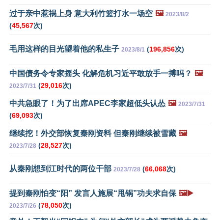
过于亲中惹祸上身 意大利竹篮打水一场空
🖼️
2023/8/2
(
45,567
次)
毛用这样的目光望着他的私生子
(
196,856
次)
2023/8/1
中国债务令专家摇头 化解危机习近平敢放手一搏吗？
🖼️
(
29,016
次)
2023/7/31
中共急眼了！为了出席APEC李家超低头认怂
🖼️
2023/7/31
(
69,093
次)
继续挖！外交部恢复秦刚资料 但秦刚继续被雪藏
🖼️
(
28,527
次)
2023/7/28
从秦刚想到江时代的两位干部
(
66,068
次)
2023/7/28
提到秦刚怕变“阳” 发言人施展“甩锅”功夫求自保
🖼️▶️
(
78,050
次)
2023/7/26