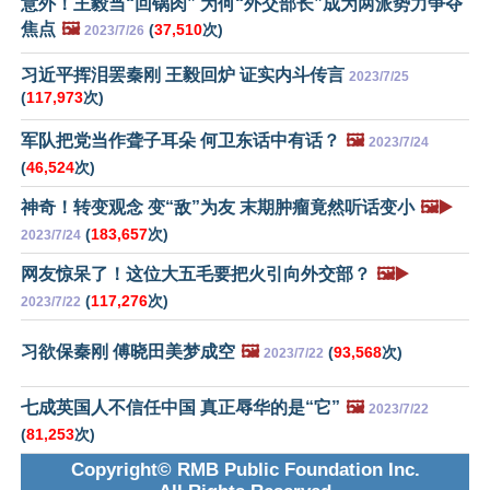
意外！王毅当“回锅肉” 为何“外交部长”成为两派势力争夺
焦点
🖼️
(
37,510
次)
2023/7/26
习近平挥泪罢秦刚 王毅回炉 证实内斗传言
2023/7/25
(
117,973
次)
军队把党当作聋子耳朵 何卫东话中有话？
🖼️
2023/7/24
(
46,524
次)
神奇！转变观念 变“敌”为友 末期肿瘤竟然听话变小
🖼️▶️
(
183,657
次)
2023/7/24
网友惊呆了！这位大五毛要把火引向外交部？
🖼️▶️
(
117,276
次)
2023/7/22
习欲保秦刚 傅晓田美梦成空
🖼️
(
93,568
次)
2023/7/22
七成英国人不信任中国 真正辱华的是“它”
🖼️
2023/7/22
(
81,253
次)
Copyright© RMB Public Foundation Inc.