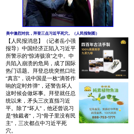
美中激烈对抗，拜登三点习近平死穴。（人民报制图）
【人民报消息】（记者岳小强
报导）中国经济正陷入习近平
所警示的“惊涛骇浪”之中。中
共陷入崩溃的危局，成了国际
热门话题。拜登总统突然口吐
“真言”，说中国是一枚“滴答作
响的定时炸弹”，还警告坏人
这时候会做坏事。拜登就任总
统以来，矛头三次直指习近
平。除了“坏人”，他还曾说习
是“独裁者”，习“骨子里没有民
主”，三次都点中习近平死
穴。
