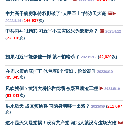
中共高干病房和特权戳破了“人民至上”的弥天大谎
🖼️▶️
(
146,937
次)
2023/8/14
中共内斗很精彩 习近平不去灾区只为躲暗杀？
🖼️
2023/8/12
(
72,918
次)
如果习近平能像他一样 就不怕暗杀了
(
42,039
次)
2023/8/12
在周永康的庇护下 他包养9个情妇，阶阶高升
2023/8/10
(
65,649
次)
风吹就倒？黄河大桥护栏倒塌 被疑豆腐渣工程
▶️
2023/8/10
(
61,241
次)
洪水滔天 战区频换将 习隐身演哪一出戏？
(
211,067
2023/8/9
次)
这不是天灾是党祸！没有共产党 河北人就没有这场灾难
🖼️