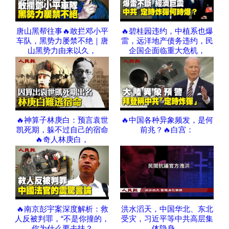
唐山黑帮往事🔥敢拦邓小平
🔥碧桂园违约，中植系也爆
车队，黑势力屡禁不绝｜唐
雷，远洋地产债务违约，民
山黑势力由来以久，
企国企面临重大危机，
🔥神算子林庚白：预言袁世
🔥中国各种异象频发，是何
凯死期，躲不过自己的宿命
前兆？🔥白宫：
🔥奇人林庚白，
🔥南京彭宇案深度解析：救
洪水滔天，中国华北、东北
人反被判罪，“不是你撞的，
受灾，习近平等中共高层集
你为什么要去扶？
体隐身，