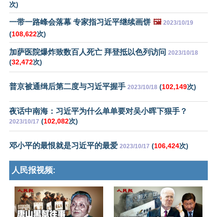
次)
一带一路峰会落幕 专家指习近平继续画饼
🖼️
2023/10/19
(
108,622
次)
加萨医院爆炸致数百人死亡 拜登抵以色列访问
2023/10/18
(
32,472
次)
普京被通缉后第二度与习近平握手
(
102,149
次)
2023/10/18
夜话中南海：习近平为什么单单要对吴小晖下狠手？
(
102,082
次)
2023/10/17
邓小平的最恨就是习近平的最爱
(
106,424
次)
2023/10/17
人民报视频: