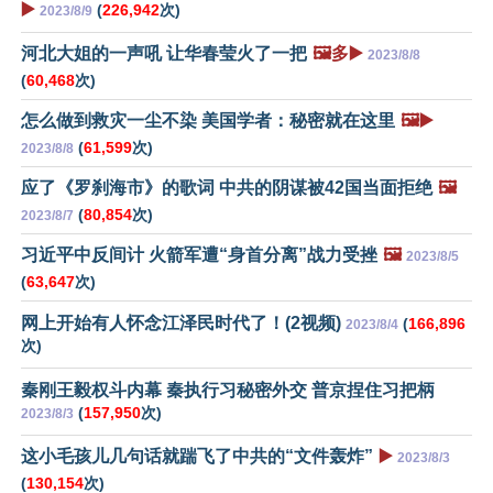
▶️
(
226,942
次)
2023/8/9
河北大姐的一声吼 让华春莹火了一把
🖼️多▶️
2023/8/8
(
60,468
次)
怎么做到救灾一尘不染 美国学者：秘密就在这里
🖼️▶️
(
61,599
次)
2023/8/8
应了《罗刹海市》的歌词 中共的阴谋被42国当面拒绝
🖼️
(
80,854
次)
2023/8/7
习近平中反间计 火箭军遭“身首分离”战力受挫
🖼️
2023/8/5
(
63,647
次)
网上开始有人怀念江泽民时代了！(2视频)
(
166,896
2023/8/4
次)
秦刚王毅权斗内幕 秦执行习秘密外交 普京捏住习把柄
(
157,950
次)
2023/8/3
这小毛孩儿几句话就踹飞了中共的“文件轰炸”
▶️
2023/8/3
(
130,154
次)