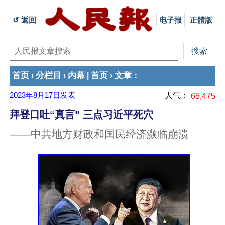
↺ 返回 
电子报
正體版
首页
分栏目
内幕
首页
文章
›
›
|
›
：
2023年8月17日
发表
人气：
65,475
拜登口吐“真言” 三点习近平死穴
——中共地方财政和国民经济濒临崩溃