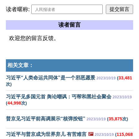
读者暱称:
读者留言
欢迎您的留言反馈。
相关文章：
习近平“人类命运共同体”是一个邪恶愿景
(
33,481
2023/10/19
次)
习近平见多国元首 舆论嘲讽：丐帮和黑社会聚会
2023/10/19
(
44,998
次)
普京见习近平前高调展示“核弹按钮”
(
35,875
次)
2023/10/19
习近平与普京成为世界弃儿 有苦难言
🖼️
(
115,068
2023/10/19