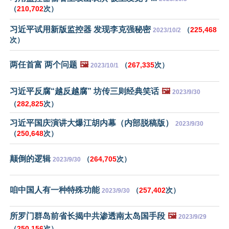
（
210,702
次）
习近平试用新版监控器 发现李克强秘密
（
225,468
2023/10/2
次）
两任首富 两个问题
🖼️
（
267,335
次）
2023/10/1
习近平反腐“越反越腐” 坊传三则经典笑话
🖼️
2023/9/30
（
282,825
次）
习近平国庆演讲大爆江胡内幕（内部脱稿版）
2023/9/30
（
250,648
次）
颠倒的逻辑
（
264,705
次）
2023/9/30
咱中国人有一种特殊功能
（
257,402
次）
2023/9/30
所罗门群岛前省长揭中共渗透南太岛国手段
🖼️
2023/9/29
（
250,156
次）