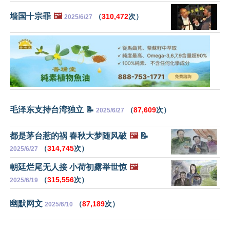
墙国十宗罪
🖼️
（
310,472
次）
2025/6/27
毛泽东支持台湾独立 📝
（
87,609
次）
2025/6/27
都是茅台惹的祸 春秋大梦随风破
🖼️
📝
（
314,745
次）
2025/6/27
朝廷烂尾无人接 小荷初露举世惊
🖼️
（
315,556
次）
2025/6/19
幽默网文
（
87,189
次）
2025/6/10