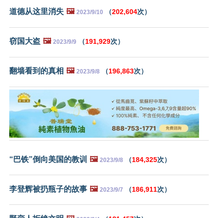
道德从这里消失
🖼️
（
202,604
次）
2023/9/10
窃国大盗
🖼️
（
191,929
次）
2023/9/9
翻墙看到的真相
🖼️
（
196,863
次）
2023/9/8
“巴铁”倒向美国的教训
🖼️
（
184,325
次）
2023/9/8
李登辉被扔瓶子的故事
🖼️
（
186,911
次）
2023/9/7