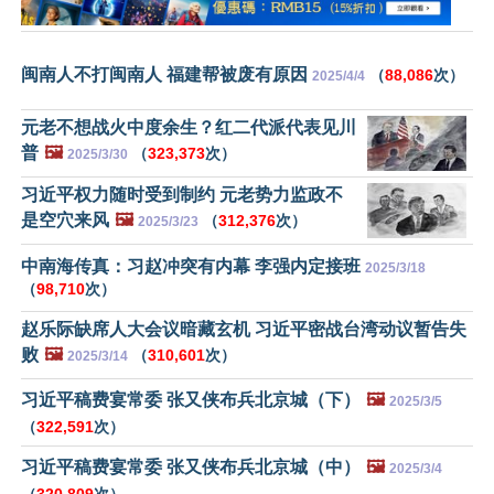
闽南人不打闽南人 福建帮被废有原因
（
88,086
次）
2025/4/4
元老不想战火中度余生？红二代派代表见川
普
🖼️
（
323,373
次）
2025/3/30
习近平权力随时受到制约 元老势力监政不
是空穴来风
🖼️
（
312,376
次）
2025/3/23
中南海传真：习赵冲突有内幕 李强内定接班
2025/3/18
（
98,710
次）
赵乐际缺席人大会议暗藏玄机 习近平密战台湾动议暂告失
败
🖼️
（
310,601
次）
2025/3/14
习近平稿费宴常委 张又侠布兵北京城（下）
🖼️
2025/3/5
（
322,591
次）
习近平稿费宴常委 张又侠布兵北京城（中）
🖼️
2025/3/4
（
320,809
次）