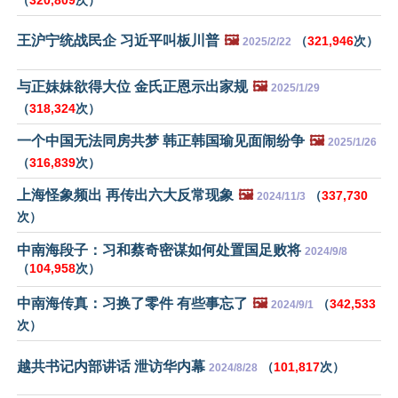
王沪宁统战民企 习近平叫板川普
🖼️
（
321,946
次）
2025/2/22
与正妹妹欲得大位 金氏正恩示出家规
🖼️
2025/1/29
（
318,324
次）
一个中国无法同房共梦 韩正韩国瑜见面闹纷争
🖼️
2025/1/26
（
316,839
次）
上海怪象频出 再传出六大反常现象
🖼️
（
337,730
2024/11/3
次）
中南海段子：习和蔡奇密谋如何处置国足败将
2024/9/8
（
104,958
次）
中南海传真：习换了零件 有些事忘了
🖼️
（
342,533
2024/9/1
次）
越共书记内部讲话 泄访华内幕
（
101,817
次）
2024/8/28