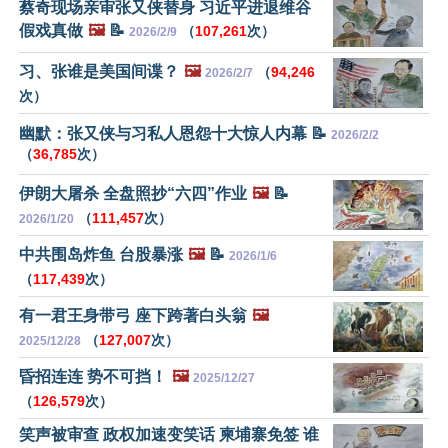
蔡奇现场亲审张又侠替身 习近平进退维谷
假戏真做
🖼️
📝
（
107,261
次）
2026/2/9
习、张谁是美国间谍？
🖼️
（
94,246
2026/2/7
次）
幽默：张又侠与习私人恩怨十大惊人内幕 📝
2026/2/2
（
36,785
次）
伊朗大屠杀 全盘照抄“六四”作业
🖼️
📝
（
111,457
次）
2026/1/20
中共围岛炸鱼 台股暴涨
🖼️
📝
2026/1/6
（
117,439
次）
有一君王身带弓 座下跨著白头翁
🖼️
（
127,007
次）
2025/12/28
昏招连连 势不可挡！
🖼️
2025/12/27
（
126,579
次）
笑声被审查 政权加速变笑话 柬埔寨免签 谁