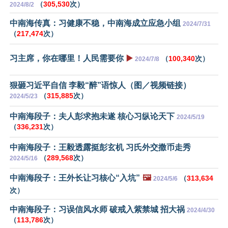
（
305,530
次）
2024/8/2
中南海传真：习健康不稳，中南海成立应急小组
2024/7/31
（
217,474
次）
习主席，你在哪里！人民需要你
▶️
（
100,340
次）
2024/7/8
狠砸习近平自信 李毅“醉”语惊人（图／视频链接）
（
315,885
次）
2024/5/23
中南海段子：夫人彭求抱未遂 核心习纵论天下
2024/5/19
（
336,231
次）
中南海段子：王毅透露挺彭玄机 习氏外交撒币走秀
（
289,568
次）
2024/5/16
中南海段子：王外长让习核心“入坑”
🖼️
（
313,634
2024/5/6
次）
中南海段子：习误信风水师 破戒入紫禁城 招大祸
2024/4/30
（
113,786
次）