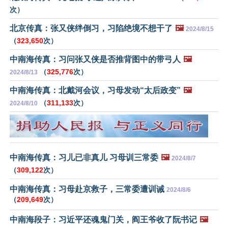
次）
北京传真：张又侠绊倒习，习陷绝境不想干了
🖼️
2024/8/15
（
323,650
次）
中南海传真：习问张又侠是否推背图中的带弓人
🖼️
（
325,776
次）
2024/8/13
中南海传真：北戴河会议，习母发动“太后政变”
🖼️
（
311,133
次）
2024/8/10
中南海传真：习儿已非真儿 习母训三常委
🖼️
2024/8/7
（
309,122
次）
中南海传真：习母赴京救子，三常委遭训诫
2024/8/6
（
209,649
次）
中南海段子：习近平还魂鬼门关，阎王爷收了阮书记
🖼️