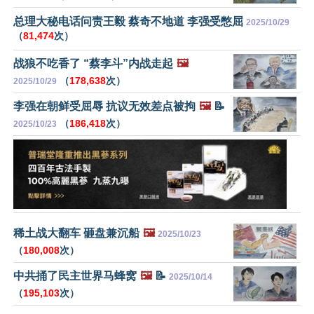
总理大秘电话问责王毅 蔡奇不地道 李强受憋屈
2025/10/29
（
81,474
次）
战狼不吃香了 “蔡李斗”内战走起
🖼️
（
178,638
次）
2025/10/29
李强在朝鲜受屈辱 抗议无效差点被拘
🖼️
📝
（
186,418
次）
2025/10/23
稀土战大翻车 砸盘兼沉船
🖼️
2025/10/23
（
180,008
次）
中共捅了民主世界马蜂窝
🖼️
📝
2025/10/14
（
195,103
次）