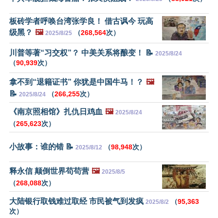
板砖学者呼唤台湾张学良！ 借古讽今 玩高
级黑？
🖼️
（
268,564
次）
2025/8/25
川普等著“习交权”？ 中美关系将酿变！ 📝
2025/8/24
（
90,939
次）
拿不到“退籍证书” 你犹是中国牛马！？
🖼️
📝
（
266,255
次）
2025/8/24
《南京照相馆》扎仇日鸡血
🖼️
2025/8/24
（
265,623
次）
小故事：谁的错 📝
（
98,948
次）
2025/8/12
释永信 颠倒世界苟苟营
🖼️
2025/8/5
（
268,088
次）
大陆银行取钱难过取经 市民被气到发疯
（
95,363
2025/8/2
次）