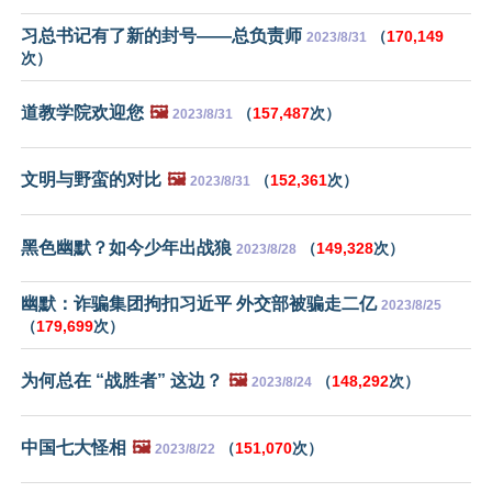
习总书记有了新的封号——总负责师
（
170,149
2023/8/31
次）
道教学院欢迎您
🖼️
（
157,487
次）
2023/8/31
文明与野蛮的对比
🖼️
（
152,361
次）
2023/8/31
黑色幽默？如今少年出战狼
（
149,328
次）
2023/8/28
幽默：诈骗集团拘扣习近平 外交部被骗走二亿
2023/8/25
（
179,699
次）
为何总在 “战胜者” 这边？
🖼️
（
148,292
次）
2023/8/24
中国七大怪相
🖼️
（
151,070
次）
2023/8/22