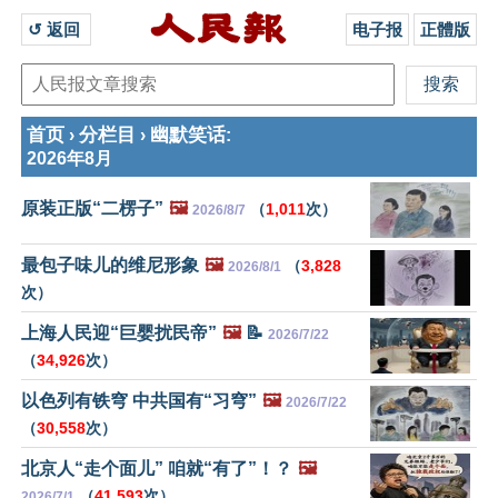
↺ 返回 
电子报
正體版
首页
分栏目
幽默笑话
›
›
:
2026年8月
原装正版“二楞子”
🖼️
（
1,011
次）
2026/8/7
最包子味儿的维尼形象
🖼️
（
3,828
2026/8/1
次）
上海人民迎“巨婴扰民帝”
🖼️
📝
2026/7/22
（
34,926
次）
以色列有铁穹 中共国有“习穹”
🖼️
2026/7/22
（
30,558
次）
北京人“走个面儿” 咱就“有了”！？
🖼️
（
41,593
次）
2026/7/1