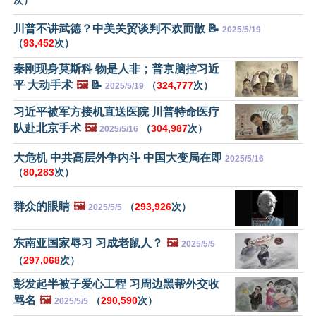
川普不讲武德？中美关贸谈判不欢而散 📝
2025/5/19
（
93,452
次）
秦刚现身莫斯科 物是人非；普京脑控习近
平 大动手术
🖼️
📝
（
324,777
次）
2025/5/19
习近平被军方接机直送医院 川普特命医疗
队赴北京手术
🖼️
（
304,987
次）
2025/5/16
大危机 中共高层外争内斗 中国大变局在即
2025/5/16
（
80,283
次）
群众的眼睛
🖼️
（
293,926
次）
2025/5/5
东南亚国家辱习 习成老鼠人？
🖼️
2025/5/5
（
297,068
次）
彭发起半被子爱心工程 习周边黑帮外交收
骂名
🖼️
（
290,590
次）
2025/5/5