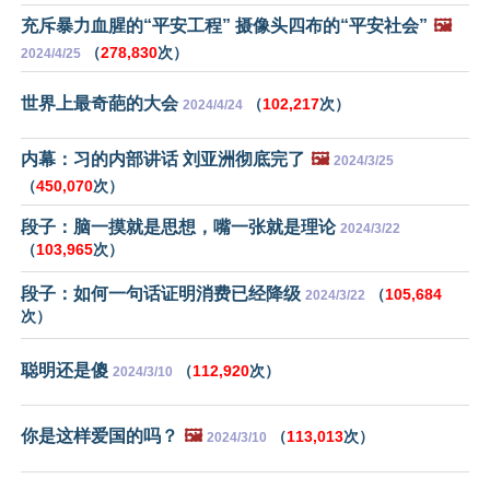
充斥暴力血腥的“平安工程” 摄像头四布的“平安社会”
🖼️
（
278,830
次）
2024/4/25
世界上最奇葩的大会
（
102,217
次）
2024/4/24
内幕：习的内部讲话 刘亚洲彻底完了
🖼️
2024/3/25
（
450,070
次）
段子：脑一摸就是思想，嘴一张就是理论
2024/3/22
（
103,965
次）
段子：如何一句话证明消费已经降级
（
105,684
2024/3/22
次）
聪明还是傻
（
112,920
次）
2024/3/10
你是这样爱国的吗？
🖼️
（
113,013
次）
2024/3/10