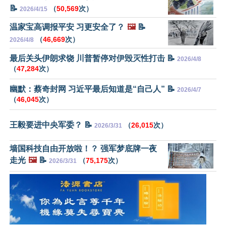
📝
（
50,569
次）
2026/4/15
温家宝高调报平安 习更安全了？
🖼️
📝
（
46,669
次）
2026/4/8
最后关头伊朗求饶 川普暂停对伊毁灭性打击 📝
2026/4/8
（
47,284
次）
幽默：蔡奇封网 习近平最后知道是“自己人” 📝
2026/4/7
（
46,045
次）
王毅要进中央军委？ 📝
（
26,015
次）
2026/3/31
墙国科技自由开放啦！？ 强军梦底牌一夜
走光
🖼️
📝
（
75,175
次）
2026/3/31