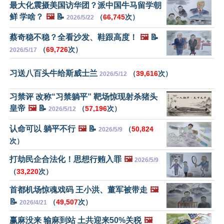
最大化震摄美国访华团？派中国牛马留学朝
鲜 学啥？
🖼️
📝
（
66,745
次）
2026/5/22
蔡奇稳不稳？全看沙发、鞋跟高度！
🖼️
📝
（
69,726
次）
2026/5/17
习送八百头牛给斯威士兰
（
39,616
次）
2026/5/12
习禁评 改称“习禁躺平” 靶场惊现射杀猪头
皇帝
🖼️
📝
（
57,196
次）
2026/5/12
认命可以 躺平不行
🖼️
📝
（
50,824
2026/5/9
次）
打劫民企合法化！思想行贿入罪
🖼️
2026/5/9
（
33,220
次）
首都机场惊魂戏码 王小洪、董军被带走
🖼️
📝
（
49,507
次）
2026/4/21
赢麻没来 输麻到站 土共迎来50%关税
🖼️