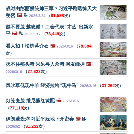
战时由彭丽媛统帅三军？习近平剧透惊天大
秘密
🖼️
📝
（
81,538
次）
2026/3/24
越不要脸 越忠诚！二会代表“才艺”出新水
平
🖼️
📝
（
78,449
次）
2026/3/17
看大招！松绑蒋介石
🖼️
（
78,384
2026/3/16
次）
摁不住那头猪 呆呆寻人杀猪 网友蜂拥
🖼️
（
77,623
次）
2026/3/16
风吹草低现牛羊 经济拉垮“现牛马”
（
31,262
次）
2026/3/16
灯笼变脸 维尼熊红黄配
🖼️
2026/3/16
（
77,118
次）
伊朗遭轰炸 习近平躲地下开密会
🖼️
📝
（
91,252
次）
2026/3/2