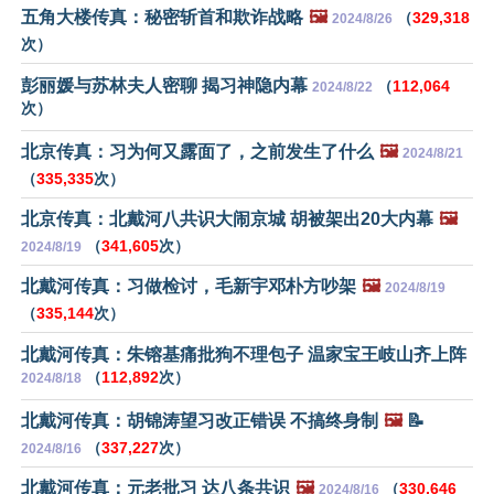
五角大楼传真：秘密斩首和欺诈战略
🖼️
（
329,318
2024/8/26
次）
彭丽媛与苏林夫人密聊 揭习神隐内幕
（
112,064
2024/8/22
次）
北京传真：习为何又露面了，之前发生了什么
🖼️
2024/8/21
（
335,335
次）
北京传真：北戴河八共识大闹京城 胡被架出20大内幕
🖼️
（
341,605
次）
2024/8/19
北戴河传真：习做检讨，毛新宇邓朴方吵架
🖼️
2024/8/19
（
335,144
次）
北戴河传真：朱镕基痛批狗不理包子 温家宝王岐山齐上阵
（
112,892
次）
2024/8/18
北戴河传真：胡锦涛望习改正错误 不搞终身制
🖼️
📝
（
337,227
次）
2024/8/16
北戴河传真：元老批习 达八条共识
🖼️
（
330,646
2024/8/16