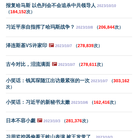
报复哈马斯 以色列会不会追杀中共领导人
2023/10/10
（
184,152
次）
习近平亲自指挥了哈玛斯战争？
（
206,844
次）
2023/10/8
泽连斯基VS许家印
🖼️
（
278,839
次）
2023/10/7
古今对比，泪流满面
🖼️
（
278,611
次）
2023/10/7
小笑话：钱其琛随江出访最紧张的一次
（
303,162
2023/10/7
次）
小笑话：习近平的新秘书太嫩
（
162,416
次）
2023/10/6
日本不容小觑
🖼️
（
281,376
次）
2023/10/3
习用监控器偷看王岐山表演 被王发觉了...
2023/10/3