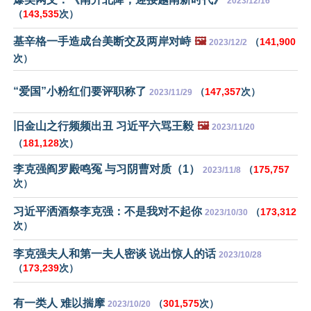
2023/12/16
（
143,535
次）
基辛格一手造成台美断交及两岸对峙
🖼️
（
141,900
2023/12/2
次）
“爱国”小粉红们要评职称了
（
147,357
次）
2023/11/29
旧金山之行频频出丑 习近平六骂王毅
🖼️
2023/11/20
（
181,128
次）
李克强阎罗殿鸣冤 与习阴曹对质（1）
（
175,757
2023/11/8
次）
习近平洒酒祭李克强：不是我对不起你
（
173,312
2023/10/30
次）
李克强夫人和第一夫人密谈 说出惊人的话
2023/10/28
（
173,239
次）
有一类人 难以揣摩
（
301,575
次）
2023/10/20