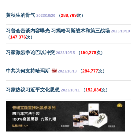
黄秋生的骨气
（
289,769
次）
2023/10/20
习普会密谈内容曝光 习揭哈马斯战术和第三战场
2023/10/19
（
147,376
次）
习家激烈争论巴以冲突
（
150,278
次）
2023/10/15
中共为何支持哈玛斯
🖼️
（
284,777
次）
2023/10/13
习家热议习近平文化思想
（
152,034
次）
2023/10/11