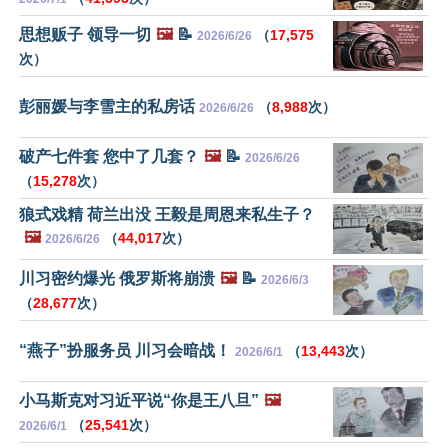
思想贩子 领导一切
🖼️
📝
（
17,575
2026/6/26
次）
彭丽媛与李雪主的私房话
（
8,988
次）
2026/6/26
破产七件套 您中了几套？
🖼️
📝
2026/6/26
（
15,278
次）
狼式戏精 荷兰出没 王毅是周恩来私生子？
🖼️
（
44,017
次）
2026/6/26
川习密约爆光 俄罗斯将崩溃
🖼️
📝
2026/6/3
（
28,677
次）
“燕子”扮服务员 川习会暗战！
（
13,443
次）
2026/6/1
小马斯克对习近平说“你是王八旦”
🖼️
（
25,541
次）
2026/6/1