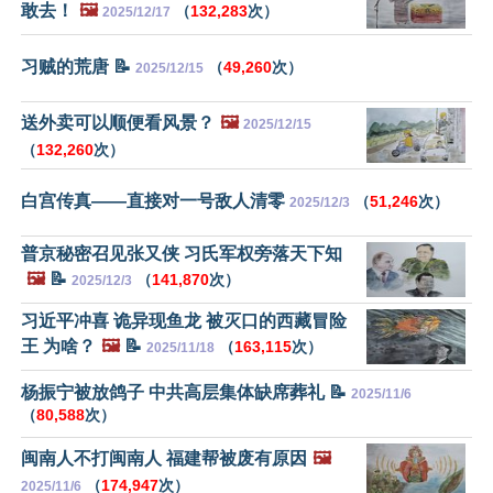
敢去！
🖼️
（
132,283
次）
2025/12/17
习贼的荒唐 📝
（
49,260
次）
2025/12/15
送外卖可以顺便看风景？
🖼️
2025/12/15
（
132,260
次）
白宫传真——直接对一号敌人清零
（
51,246
次）
2025/12/3
普京秘密召见张又侠 习氏军权旁落天下知
🖼️
📝
（
141,870
次）
2025/12/3
习近平冲喜 诡异现鱼龙 被灭口的西藏冒险
王 为啥？
🖼️
📝
（
163,115
次）
2025/11/18
杨振宁被放鸽子 中共高层集体缺席葬礼 📝
2025/11/6
（
80,588
次）
闽南人不打闽南人 福建帮被废有原因
🖼️
（
174,947
次）
2025/11/6