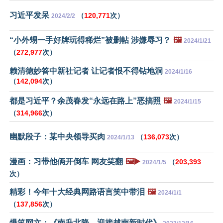
习近平发呆
（
120,771
次）
2024/2/2
“小外甥一手好牌玩得稀烂”被删帖 涉嫌辱习？
🖼️
2024/1/21
（
272,977
次）
赖清德妙答中新社记者 让记者恨不得钻地洞
2024/1/16
（
142,094
次）
都是习近平？余茂春发“永远在路上”恶搞照
🖼️
2024/1/15
（
314,966
次）
幽默段子：某中央领导买肉
（
136,073
次）
2024/1/13
漫画：习带他俩开倒车 网友笑翻
🖼️▶️
（
203,393
2024/1/5
次）
精彩！今年十大经典网路语言笑中带泪
🖼️
2024/1/1
（
137,856
次）
爆笑网文：《南升北降，迎接越南新时代》