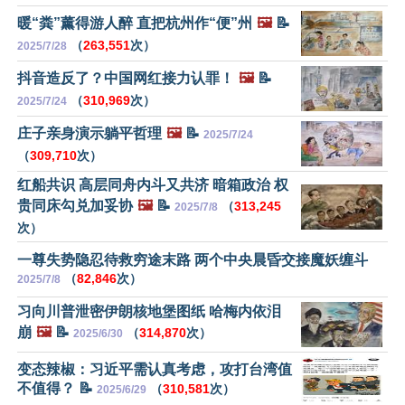
暖“粪”薰得游人醉 直把杭州作“便”州
🖼️
📝
（
263,551
次）
2025/7/28
抖音造反了？中国网红接力认罪！
🖼️
📝
（
310,969
次）
2025/7/24
庄子亲身演示躺平哲理
🖼️
📝
2025/7/24
（
309,710
次）
红船共识 高层同舟内斗又共济 暗箱政治 权
贵同床勾兑加妥协
🖼️
📝
（
313,245
2025/7/8
次）
一尊失势隐忍待救穷途末路 两个中央晨昏交接魔妖缠斗
（
82,846
次）
2025/7/8
习向川普泄密伊朗核地堡图纸 哈梅内依泪
崩
🖼️
📝
（
314,870
次）
2025/6/30
变态辣椒：习近平需认真考虑，攻打台湾值
不值得？ 📝
（
310,581
次）
2025/6/29