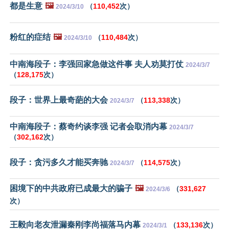
都是生意
🖼️
（
110,452
次）
2024/3/10
粉红的症结
🖼️
（
110,484
次）
2024/3/10
中南海段子：李强回家急做这件事 夫人劝莫打仗
2024/3/7
（
128,175
次）
段子：世界上最奇葩的大会
（
113,338
次）
2024/3/7
中南海段子：蔡奇约谈李强 记者会取消内幕
2024/3/7
（
302,162
次）
段子：贪污多久才能买奔驰
（
114,575
次）
2024/3/7
困境下的中共政府已成最大的骗子
🖼️
（
331,627
2024/3/6
次）
王毅向老友泄漏秦刚李尚福落马内幕
（
133,136
次）
2024/3/1