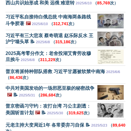
西山共识始形成 和美 远俄 难逆转
（
85,769
次）
2025/6/10
习近平私自接待白俄总统 中南海两条路线
斗争胶著
🖼️
（
312,741
次）
2025/6/10
习近平有三大悲哀 蔡奇萌退 赵乐际反水 王
沪宁墙头草 📝
（
315,186
次）
2025/6/8
2025高考零分作文：老舍投湖艾青劳改穆
旦挨斗
（
311,229
次）
2025/6/8
普京将派特种部队搭救 习近平甘愿被软禁中南海
2025/6/6
（
86,436
次）
中共对美国发动的一场邪恶至极的秘密战争
🖼️
📝
（
286,684
次）
2025/5/31
普京密函习守约：攻打台湾 习公主剧透：
美国斩首计划
🖼️
📝
（
319,625
次）
2025/5/30
元老主持大变局近1年 各常委弃习自保 📝
（
89,640
2025/5/23
次）