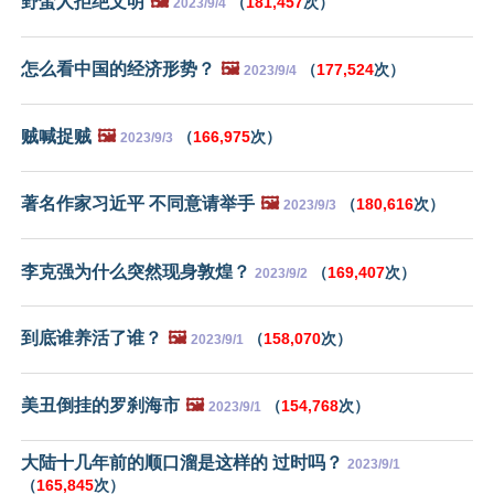
野蛮人拒绝文明
🖼️
（
181,457
次）
2023/9/4
怎么看中国的经济形势？
🖼️
（
177,524
次）
2023/9/4
贼喊捉贼
🖼️
（
166,975
次）
2023/9/3
著名作家习近平 不同意请举手
🖼️
（
180,616
次）
2023/9/3
李克强为什么突然现身敦煌？
（
169,407
次）
2023/9/2
到底谁养活了谁？
🖼️
（
158,070
次）
2023/9/1
美丑倒挂的罗刹海市
🖼️
（
154,768
次）
2023/9/1
大陆十几年前的顺口溜是这样的 过时吗？
2023/9/1
（
165,845
次）