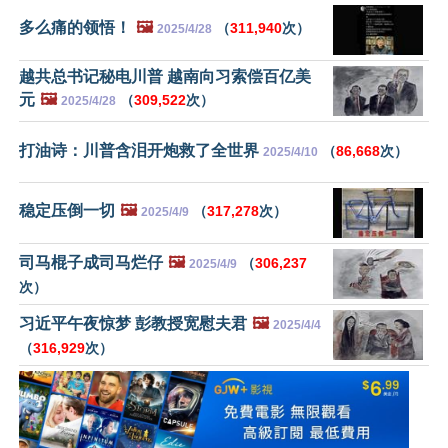
多么痛的领悟！
🖼️
（
311,940
次）
2025/4/28
越共总书记秘电川普 越南向习索偿百亿美
元
🖼️
（
309,522
次）
2025/4/28
打油诗：川普含泪开炮救了全世界
（
86,668
次）
2025/4/10
稳定压倒一切
🖼️
（
317,278
次）
2025/4/9
司马棍子成司马烂仔
🖼️
（
306,237
2025/4/9
次）
习近平午夜惊梦 彭教授宽慰夫君
🖼️
2025/4/4
（
316,929
次）