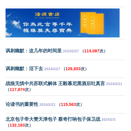
讽刺幽默：这几年的时间里
（
114,087
次）
2024/2/27
讽刺幽默：活下去
（
126,653
次）
2024/2/27
战狼无惧中共苏联式解体 王毅慕尼黑酒后吐真言
2024/2/21
（
117,874
次）
论读书的重要性
（
115,563
次）
2024/2/21
北京包子帝大赞天津包子 蔡奇打响包子保卫战
2024/2/3
（
132,183
次）