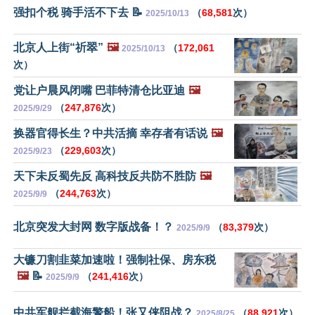
强扣个税 骑手活不下去 📝
（
68,581
次）
2025/10/13
北京人上街“祈翠”
🖼️
（
172,061
2025/10/13
次）
党让户晨风闭嘴 巴菲特清仓比亚迪
🖼️
（
247,876
次）
2025/9/29
换器官得长生？中共活摘 幸存者有话说
🖼️
（
229,603
次）
2025/9/23
天下未反蜀先反 高科技反共防不胜防
🖼️
（
244,763
次）
2025/9/9
北京突发大封网 数字版战备！？
（
83,379
次）
2025/9/9
大镰刀割韭菜加速啦！强制社保、房东税
🖼️
📝
（
241,416
次）
2025/9/9
中共军舰拦截海警船！张又侠阻战？
（
88,921
次）
2025/8/25