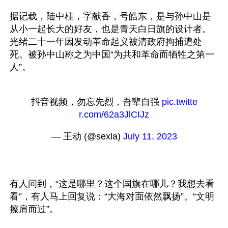
据记载，陆中桂，字献香，号皓东，是与孙中山是
从小一起长大的好友，也是青天白日旗的设计者。
光绪二十一年因发动革命起义被清政府拘捕遭处
死。被孙中山称之为中国“为共和革命而牺牲之第一
抖音视频，勿忘先烈，吾辈自强 
pic.twitte
r.com/62a3JlCIJz
— 王动 (@sexla) 
July 11, 2023
有人问到，“这是哪里？这个国旗在哪儿？我想去看
看”，有人马上回复说：“大海对面依然飘扬”。“文明
擦肩而过”。
