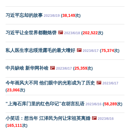
习近平忘却的故事
(
38,149
次)
2023/6/19
习近平让全世界都翻烙饼
🖼️
(
202,522
次)
2023/6/18
私人医生李志绥泄露毛的最大嗜好
🖼️
(
75,374
次)
2023/6/17
中共缺啥 新华网补啥
🖼️
(
25,359
次)
2023/6/17
今年画风大不同 他们眼中的光彩成为了历史
🖼️
2023/6/17
(
23,066
次)
“上海石库门里的红色印记”在胡言乱语
(
58,289
次)
2023/6/16
小笑话：想当年 江泽民为何让宋祖英离婚
🖼️
2023/6/16
(
165,111
次)