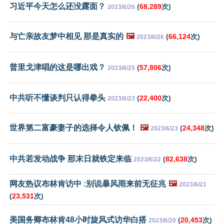
习近平今天怎么还没露面？
(
68,289
次)
2023/6/26
与亡亲故友梦中相见 那是真实的
🖼️
(
66,124
次)
2023/6/26
普里戈津唱的这是哪出戏？
(
57,806
次)
2023/6/25
中共听不懂谈判只认得拳头
(
22,400
次)
2023/6/23
世界第二富豪妻子的选择令人钦佩！
🖼️
(
24,348
次)
2023/6/23
中共若发动战争 那末日就铁定来临
(
82,638
次)
2023/6/22
网友热议布林肯访中 :别说暴风雨来前无征兆
🖼️
2023/6/21
(
23,531
次)
美国务卿布林肯48小时旋风式访华白搭
(
20,453
次)
2023/6/20