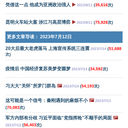
凭借这一点 他成为亚洲政治强人
▶️
(
35,616
次)
2023/9/11
昆明火车站大案 涉江习高层博弈
▶️
(
75,928
次)
2023/9/11
更多文章导读：
2023年7月12日
20大后最大老虎落马 上海宣传系统三连震
(
51,688
2023/7/14
次)
疫情后 中国经济复苏美梦变噩梦
(
34,592
次)
2023/7/14
习大大“关怀”所罗门群岛
🖼️
(
54,193
次)
2023/7/14
这可能是一个信号：秦刚遇到的麻烦不小
🖼️
2023/7/13
(
70,083
次)
军方内部有分歧 习近平面临“党指挥枪”不顺手的局面
🖼️
(
56,403
次)
2023/7/12