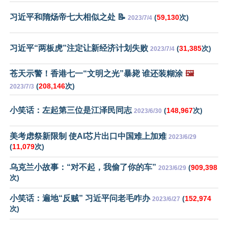
习近平和隋炀帝七大相似之处 📝
(
59,130
次)
2023/7/4
习近平“两板虎”注定让新经济计划失败
(
31,385
次)
2023/7/4
苍天示警！香港七一“文明之光”暴毙 谁还装糊涂
🖼️
(
208,146
次)
2023/7/3
小笑话：左起第三位是江泽民同志
(
148,967
次)
2023/6/30
美考虑祭新限制 使AI芯片出口中国难上加难
2023/6/29
(
11,079
次)
乌克兰小故事：“对不起，我偷了你的车”
(
909,398
2023/6/29
次)
小笑话：遍地“反贼” 习近平问老毛咋办
(
152,974
2023/6/27
次)