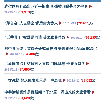
袁仁国猝死牵出习近平旧事 李强赞习喝茅台才健康
▶️
(
39,919
次)
2023/9/18
“茅台会”人去楼空 背后势力惊人
▶️
(
72,433
次)
2023/9/15
“反共骨干”被爆是间谍 英国政界哗然
▶️
(
66,235
次)
2023/9/14
涉中共间谍，英议会研究员被捕 美调查华为Mate 60晶片
▶️
(
64,466
次)
2023/9/13
【新闻看点】这预言太直接 习除隐患 他遭灭口？
▶️
(
97,665
次)
2023/9/13
一盘死棋 曾庆红发难只是一声哀嚎
▶️
(
86,092
次)
2023/9/12
中共潜艇爆炸是假新闻？于北辰：浮出来给大家看看
▶️
(
66,523
次)
2023/9/12