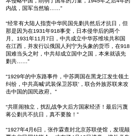
本侵略中国，削弱了国军的力量，1945年之后4年的
内战，国军当然输……”

“经常有大陆人指责中华民国先剿共然后才抗日，但
那是因为在1931年918事变，日本侵华后的两个
月。1931年11月7日，中共成立中华苏维埃共和国
在江西，并发行以俄国人列宁为头象的货币，在918
国难当头之时，中共却成立国中之国，本来就该先
剿共……”

“1929年的中东路事件，中苏两国在黑龙江发生领土
纠纷，中共高喊‘武装保卫苏联’，联合外族苏联来攻
击中国的国民政府。”

“共匪闹独立，扰乱战争大后方国家经济！最后污蔑
蒋公剿共不抗日，真不要脸！”

“1927年4月6日，张作霖查封北京苏联使馆，发现颠