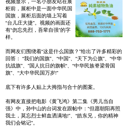
视频显示，一名小朋友站在展
柜前，展柜中是一面中华民国
国旗，展柜后面的墙上写着
“台儿庄大捷”。视频的画面还
有“勿忘先烈，吾辈自强”的字
样。

而网友们围绕着“这是什么国旗？”给出了许多精彩的
回答： “我们的国旗”、“中国”、“天下为公旗”、“中华
抗战旗”、”国人抗日的旗帜“、“中华民族脊梁骨国
旗”、“大中华民国万岁!”

底下有许多人贴上大拇指与合十的图案。

有网友直接把电影《黄飞鸿》第二集《男儿当自
强》中，孙中山的台词发在跟帖中：“但愿朝阳再照
我土，莫忘烈士鲜血洒满地!”、“皓东兄，你的精神
我们会铭记”。
