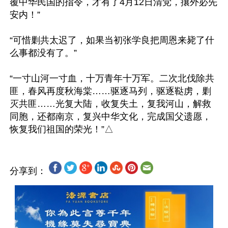
覆中华民国的指令，才有了4月12日清党，攘外必先
安内！”

“可惜剿共太迟了，如果当初张学良把周恩来毙了什
么事都没有了。” 

“一寸山河一寸血，十万青年十万军。二次北伐除共
匪，春风再度秋海棠……驱逐马列，驱逐鞑虏，剿
灭共匪……光复大陆，收复失土，复我河山，解救
同胞，还都南京，复兴中华文化，完成国父遗愿，
分享到：