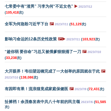
七常委中有“渣男” 习李为何“不近女色”
▶️
2023/7/12
(
105,418
次)
全军为何急盼习近平下台
🖼️
(
51,129
次)
2023/7/11
影响习命运的12条历史性政策
🖼️▶️
(
103,923
次)
2023/7/11
“趁你弱 要你命”习总又被俄爹狠狠捅了一刀
🖼️
2023/7/10
(
33,238
次)
大开眼界！韦伯望远镜完成了一大创举的原因就在于此
🖼️
(
138,086
次)
2023/7/10
有因即有果！流浪猫竟成家庭保健医
🖼️
(
72,431
次)
2023/7/9
扯裤裆！余茂春发表中共八十年前的民主颂
(
51,585
2023/7/6
次)