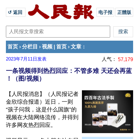
↺ 返回 
电子报
正體版
首页
分栏目
视频
首页
文章
›
›
|
›
：
2023年7月11日
发表
人气：
57,179
一条视频得到热烈回应：不管多难 天还会再蓝
！（图/视频）
【人民报消息】（人民报记者
金欣综合报道）近日，一则
“孩子问我，这是什么国旗”的
视频在大陆网络流传，并得到
许多网友热烈回应。
