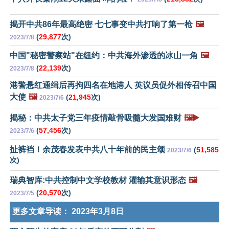
揭开中共86年最高绝密 七七事变中共打响了第一枪
🖼️
(
29,877
次)
2023/7/8
中国"秘密警察站"在纽约：中共海外渗透的冰山一角
🖼️
(
22,139
次)
2023/7/8
港警悬红通缉后再拘四名在地港人 英议员促外相传召中国
大使
🖼️
(
21,945
次)
2023/7/6
揭秘：中共太子党三年疫情敲骨吸髓大发国难财
🖼️▶️
(
57,456
次)
2023/7/6
扯裤裆！余茂春发表中共八十年前的民主颂
(
51,585
2023/7/6
次)
瑞典智库:中共控制中文学校教材 灌输其意识形态
🖼️
(
20,570
次)
2023/7/5
更多文章导读：
2023年3月8日