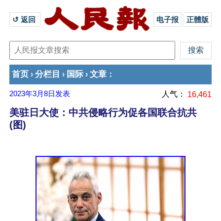
↺ 返回 
电子报
正體版
首页
分栏目
国际
文章
›
›
›
：
2023年3月8日
发表
人气：
16,461
美驻日大使：中共侵略行为促各国联合抗共
(图)