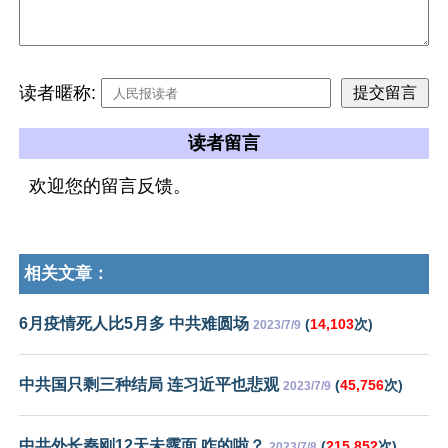
读者暱称:
读者留言
欢迎您的留言反馈。
相关文章：
6月疫情死人比5月多 中共难圆场
(
14,103
次)
2023/7/9
中共国只剩三种结局 连习近平也悲观
(
45,756
次)
2023/7/9
中共外长秦刚12天未露面 咋的啦？
(
215,852
次)
2023/7/8