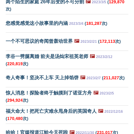
两个陌生的家庭 26年后变的不可分割
🖼️
(
129,870
2023/3/5
次)
您感觉感觉这小故事里的内涵
(
181,287
次)
2023/3/4
一个不可思议的奇闻曾轰动世界
🖼️
(
172,113
次)
2023/2/21
李谷一劈腿离婚 前夫是汤灿宋祖英老师
🖼️
2023/2/12
(
220,819
次)
奇人奇事！坚决不上车 天上掉馅饼
🖼️
(
211,027
次)
2023/2/7
惊人消息！探险者终于触摸到了诺亚方舟
🖼️
2023/2/5
(
294,924
次)
福大命大！把死亡灾难永甩身后的英国奇人
🖼️
2022/12/16
(
170,480
次)
哈哈！官媒报道江蛤今天死啦
🖼️
(
231,017
次)
2022/11/30