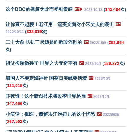
这个BBC的视频为此而受到青睐
🖼️▶️
(
145,494
次)
2022/10/13
让你直不起腰！老江用一流英文面对小宋丈夫的袭击
🖼️
(
322,619
次)
2022/10/11
二十大前 扒扒三呆婊是咋教唆淫乱的
🖼️
(
282,864
2022/10/9
次)
祖父投胎做孙子 世界之大无奇不有
🖼️
(
189,272
次)
2022/10/3
墙国人不要定海神针 国殇日哭喊要活着
🖼️
2022/10/2
(
121,018
次)
吓死谁！这个新创技术将改变世界格局
🖼️
2022/10/1
(
147,466
次)
小笑话：御医，请解决江泡妞儿的这个忧愁
🖼️
2022/9/26
(
267,503
次)