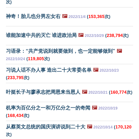
次)
神奇！胎儿也分男左女右
🖼️
(
153,365
次)
2022/11/4
谁能加速中共的灭亡 谁进政治局
🖼️
(
238,794
次)
2022/10/29
习语录：“共产党说到就要做到，也一定能够做到”
🖼️
(
119,805
次)
2022/10/24
习说人话不办人事 造出二十大常委名单
🖼️
2022/10/23
(
233,795
次)
叶挺长子与廖承志把周恩来当恩人
🖼️
(
160,774
次)
2022/10/21
机率为百亿分之一和万亿分之一的奇闻
🖼️
2022/10/19
(
168,434
次)
从蔡英文总统的国庆演讲说到二十大
🖼️
(
170,120
2022/10/14
次)