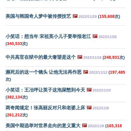
美国与韩国奇人梦中被传授技艺
🖼️
(
155,608
次)
2022/11/29
小笑话：想当年 宋祖英小儿子要举报老江
🖼️
2022/11/26
(
340,533
次)
中共高官在狱中的最大奢望是这个
🖼️
(
248,931
次)
2022/11/18
濒死后的这一个镜头 让他无法再作恶
🖼️
(
197,485
2022/11/12
次)
小笑话：王冶坪让英子这泡屎憋到今天
🖼️
2022/11/10
(
382,134
次)
两奇闻规定！张高丽反对只和老婆上床
🖼️
2022/11/9
(
261,212
次)
美国中期选举对世界走向的意义重大
🖼️
(
165,318
2022/11/6