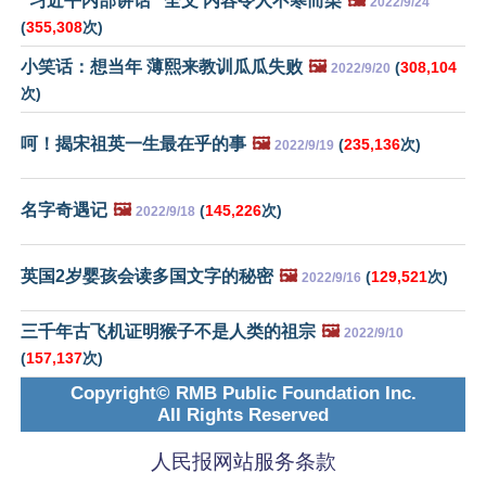
“习近平内部讲话” 全文 内容令人不寒而栗
🖼️
2022/9/24
(
355,308
次)
小笑话：想当年 薄熙来教训瓜瓜失败
🖼️
(
308,104
2022/9/20
次)
呵！揭宋祖英一生最在乎的事
🖼️
(
235,136
次)
2022/9/19
名字奇遇记
🖼️
(
145,226
次)
2022/9/18
英国2岁婴孩会读多国文字的秘密
🖼️
(
129,521
次)
2022/9/16
三千年古飞机证明猴子不是人类的祖宗
🖼️
2022/9/10
(
157,137
次)
Copyright© RMB Public Foundation Inc.
All Rights Reserved
人民报网站服务条款