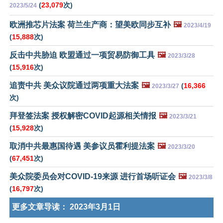
(
23,079
次)
2023/5/24
欧洲推芯片法案 荷兰生产商：望美欧同步互补
🖼️
2023/4/19
(
15,888
次)
反击中共胁迫 欧盟通过一项贸易防御工具
🖼️
2023/3/28
(
15,916
次)
追责中共 美众议院通过两项重大法案
🖼️
(
16,366
2023/3/27
次)
拜登签法案 授权解密COVID起源相关情报
🖼️
2023/3/21
(
15,928
次)
取消中共最惠国待遇 美参议员霍利提法案
🖼️
2023/3/20
(
67,451
次)
美众院委员会对COVID-19来源 进行首场听证会
🖼️
2023/3/8
(
16,797
次)
更多文章导读：
2023年3月1日