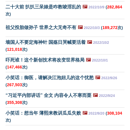
二十大前 扒扒三呆婊是咋教唆淫乱的
🖼️
(
282,864
2022/10/9
次)
祖父投胎做孙子 世界之大无奇不有
🖼️
(
189,272
次)
2022/10/3
墙国人不要定海神针 国殇日哭喊要活着
🖼️
2022/10/2
(
121,018
次)
吓死谁！这个新创技术将改变世界格局
🖼️
2022/10/1
(
147,466
次)
小笑话：御医，请解决江泡妞儿的这个忧愁
🖼️
2022/9/26
(
267,503
次)
“习近平内部讲话” 全文 内容令人不寒而栗
🖼️
2022/9/24
(
355,308
次)
小笑话：想当年 薄熙来教训瓜瓜失败
🖼️
(
308,104
2022/9/20
次)