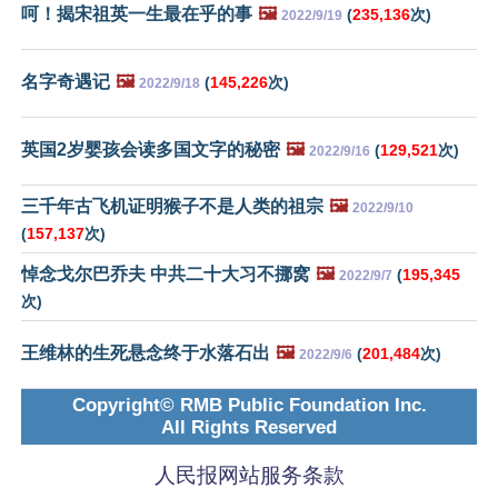
呵！揭宋祖英一生最在乎的事
🖼️
(
235,136
次)
2022/9/19
名字奇遇记
🖼️
(
145,226
次)
2022/9/18
英国2岁婴孩会读多国文字的秘密
🖼️
(
129,521
次)
2022/9/16
三千年古飞机证明猴子不是人类的祖宗
🖼️
2022/9/10
(
157,137
次)
悼念戈尔巴乔夫 中共二十大习不挪窝
🖼️
(
195,345
2022/9/7
次)
王维林的生死悬念终于水落石出
🖼️
(
201,484
次)
2022/9/6
Copyright© RMB Public Foundation Inc.
All Rights Reserved
人民报网站服务条款