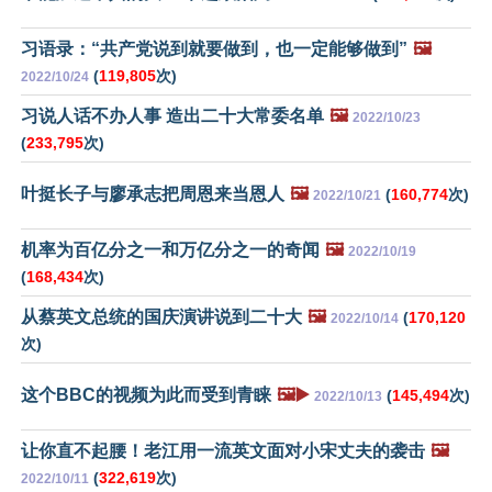
习语录：“共产党说到就要做到，也一定能够做到”
🖼️
(
119,805
次)
2022/10/24
习说人话不办人事 造出二十大常委名单
🖼️
2022/10/23
(
233,795
次)
叶挺长子与廖承志把周恩来当恩人
🖼️
(
160,774
次)
2022/10/21
机率为百亿分之一和万亿分之一的奇闻
🖼️
2022/10/19
(
168,434
次)
从蔡英文总统的国庆演讲说到二十大
🖼️
(
170,120
2022/10/14
次)
这个BBC的视频为此而受到青睐
🖼️▶️
(
145,494
次)
2022/10/13
让你直不起腰！老江用一流英文面对小宋丈夫的袭击
🖼️
(
322,619
次)
2022/10/11