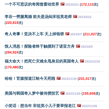
一个不可思议的奇闻曾轰动世界
🖼️
(
172,113
次)
2023/2/21
李谷一劈腿离婚 前夫是汤灿宋祖英老师
🖼️
2023/2/12
(
220,819
次)
奇人奇事！坚决不上车 天上掉馅饼
🖼️
(
211,027
次)
2023/2/7
惊人消息！探险者终于触摸到了诺亚方舟
🖼️
2023/2/5
(
294,924
次)
福大命大！把死亡灾难永甩身后的英国奇人
🖼️
2022/12/16
(
170,480
次)
哈哈！官媒报道江蛤今天死啦
🖼️
(
231,017
次)
2022/11/30
美国与韩国奇人梦中被传授技艺
🖼️
(
155,608
次)
2022/11/29
小笑话：想当年 宋祖英小儿子要举报老江
🖼️
2022/11/26