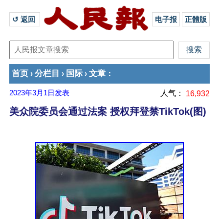
↺ 返回 
电子报
正體版
首页
分栏目
国际
文章
›
›
›
：
2023年3月1日
发表
人气：
16,932
美众院委员会通过法案 授权拜登禁TikTok(图)