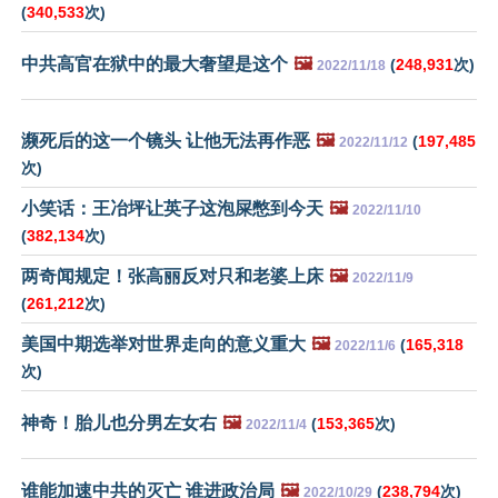
(
340,533
次)
中共高官在狱中的最大奢望是这个
🖼️
(
248,931
次)
2022/11/18
濒死后的这一个镜头 让他无法再作恶
🖼️
(
197,485
2022/11/12
次)
小笑话：王冶坪让英子这泡屎憋到今天
🖼️
2022/11/10
(
382,134
次)
两奇闻规定！张高丽反对只和老婆上床
🖼️
2022/11/9
(
261,212
次)
美国中期选举对世界走向的意义重大
🖼️
(
165,318
2022/11/6
次)
神奇！胎儿也分男左女右
🖼️
(
153,365
次)
2022/11/4
谁能加速中共的灭亡 谁进政治局
🖼️
(
238,794
次)
2022/10/29