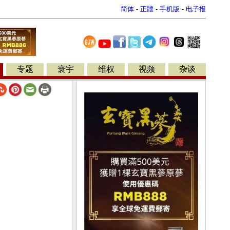
简体
-
正體
-
手机版
-
电子报
专题
寰宇
维权
视频
杂谈