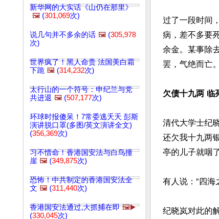
新华网的大实话《山仍在那里》
🖼️
(
301,069
次)
过了一段时间
病，差不多要
说几句并不多余的话
🖼️
(
305,978
次)
余金。某事除
世界疯了！黑人命贵 法国美白霜
罢，气绝而亡。
下跪
🖼️
(
314,232
次)
太行山的一个符号：申纪兰与党
欠债十九两 临
共进退
🖼️
(
507,177
次)
环球时报傻呆！7常委逃夭夭 彭斯
清代大学士纪
演讲脱口罩(多图/英文演讲全文)
(
356,369
次)
还欠我十九两
亭的儿子就咽了
习不惜命！香港国安法与白鸟撞
崖
🖼️
(
349,875
次)
恐怖！中共制定的香港国安法全
有人说：“四海
文
🖼️
(
311,440
次)
香港国安法通过,大抓捕在即
🖼️▶️
纪晓岚对此的
(
330,045
次)