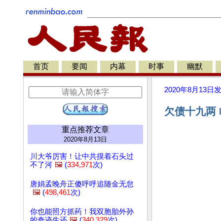
首页
要闻
内幕
时事
幽默
2020年8月13日
欠债十九两 
重点推荐文章
2020年8月13日
川大爷厉害！让中共摸着石头过
不了河
🖼️
(
334,971
次)
唐娟孟晚舟正傻呼呼追随金无怠
🖼️
(
498,461
次)
你也能照方抓药！我双胞胎外孙
的奇迹生还
🖼️
(
340,329
次)