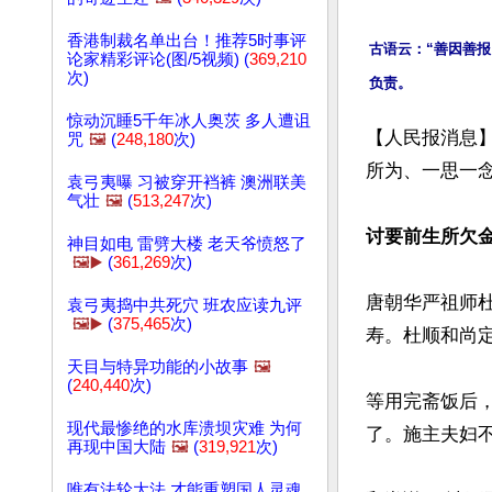
香港制裁名单出台！推荐5时事评
古语云：“善因善
论家精彩评论(图/5视频) (
369,210
次)
惊动沉睡5千年冰人奥茨 多人遭诅
【人民报消息
咒
🖼️
(
248,180
次)
所为、一思一念
袁弓夷曝 习被穿开裆裤 澳洲联美
气壮
🖼️
(
513,247
次)
讨要前生所欠
神目如电 雷劈大楼 老天爷愤怒了
🖼️▶️
(
361,269
次)
唐朝华严祖师
袁弓夷捣中共死穴 班农应读九评
🖼️▶️
(
375,465
次)
寿。杜顺和尚定
天目与特异功能的小故事
🖼️
(
240,440
次)
等用完斋饭后
现代最惨绝的水库溃坝灾难 为何
了。施主夫妇不
再现中国大陆
🖼️
(
319,921
次)
唯有法轮大法 才能重塑国人灵魂