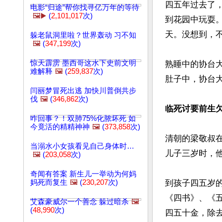
四五年过去了
电影“归途”帮你找寻亿万年的等待
🖼️▶️
(
2,101,017
次)
到花园中玩耍
天。没想到，
躲老鼠洞里啦？世界轰动 习不知
🖼️
(
347,199
次)
惊天霹雳 墨西哥这水下史前文明
熟睡中的协台
难解释
🖼️
(
259,837
次)
肚子中，协台大
闫丽梦冒死出逃 加快川普倒共步
伐
🖼️
(
346,862
次)
临死讨要前生
咋回事？！双肺75%化脓坏死 如
今竟活的精精神神
🖼️
(
373,858
次)
清朝的梁敬叔
当溺水小女孩看见自己身体时…
儿子三岁时，他
🖼️
(
203,058
次)
奇闻有答案 新生儿一举动为何妈
妈死而复生
🖼️
(
230,207
次)
到孩子四五岁
《四书》、《
艾森豪威尔一个善念 躲过暗杀
🖼️
(
48,990
次)
四五十金，除去