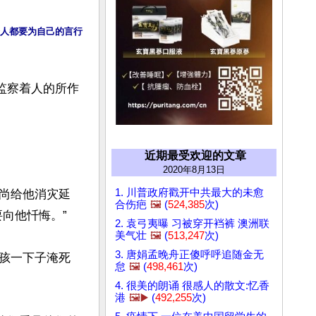
个人都要为自己的言行
监察着人的所作
近期最受欢迎的文章
2020年8月13日
1. 川普政府戳开中共最大的未愈
尚给他消灾延
合伤疤
🖼️
(
524,385
次)
他忏悔。”

2. 袁弓夷曝 习被穿开裆裤 澳洲联
美气壮
🖼️
(
513,247
次)
3. 唐娟孟晚舟正傻呼呼追随金无
孩一下子淹死
怠
🖼️
(
498,461
次)
4. 很美的朗诵 很感人的散文:忆香
港
🖼️▶️
(
492,255
次)