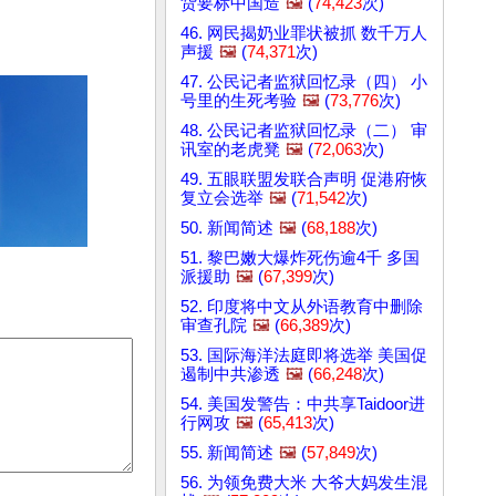
货要标中国造
🖼️
(
74,423
次)
46. 网民揭奶业罪状被抓 数千万人
声援
🖼️
(
74,371
次)
47. 公民记者监狱回忆录（四） 小
号里的生死考验
🖼️
(
73,776
次)
48. 公民记者监狱回忆录（二） 审
讯室的老虎凳
🖼️
(
72,063
次)
49. 五眼联盟发联合声明 促港府恢
复立会选举
🖼️
(
71,542
次)
50. 新闻简述
🖼️
(
68,188
次)
51. 黎巴嫩大爆炸死伤逾4千 多国
派援助
🖼️
(
67,399
次)
52. 印度将中文从外语教育中删除
审查孔院
🖼️
(
66,389
次)
53. 国际海洋法庭即将选举 美国促
遏制中共渗透
🖼️
(
66,248
次)
54. 美国发警告：中共享Taidoor进
行网攻
🖼️
(
65,413
次)
55. 新闻简述
🖼️
(
57,849
次)
56. 为领免费大米 大爷大妈发生混