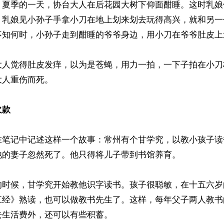
，夏季的一天，协台大人在后花园大树下仰面酣睡。这时乳娘
。乳娘见小孙子手拿小刀在地上划来划去玩得高兴，就和另一
不知何时，小孙子走到酣睡的爷爷身边，用小刀在爷爷肚皮上划
大人觉得肚皮发痒，以为是苍蝇，用力一拍，一下子拍在小刀
人重伤而死。

欠款
在笔记中记述这样一个故事：常州有个甘学究，以教小孩子读
的妻子忽然死了。他只得将儿子带到书馆养育。

的时候，甘学究开始教他识字读书。孩子很聪敏，在十五六岁
五经》熟读，也可以做教书先生了。这样，每年父子两人教书
生活费外，还可以有些积蓄。
