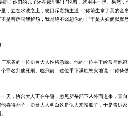
不要闹！你们的儿子还在那里呢！”说着，就用手一指。果然，
身量，立在水波之上，怒目斥责施主道：“你前生拿了我的金
若不是菩萨同我解怨，我是绝不饶恕你的！”于是夫妇俩默默
债
，广东省的一位协台大人性格急躁。他的一位手下经常与他辩
了个罪名判他死刑。临刑前，这位手下满腔怒火地说：“你倚
，一天，协台大人正在午睡，忽见所杀部下从外面进来，直向
报他喜得孙子。协台大人明白这是仇人来投胎了，于是告诉家
。
