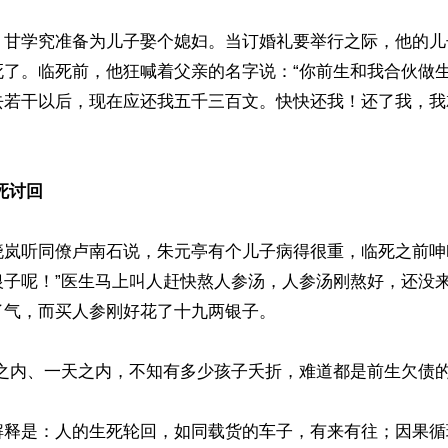
，甘学究准备为儿子娶个媳妇。当订婚礼要举行之际，他的儿
死了。临死前，他狂喊着父亲的名字说：“你前生和我合伙做
去若干以后，现在应还我五千三百文。快快还我！还了我，我


死讨回
晓岚听同僚卢南石说，朱元亭有个儿子病得很重，临死之前呻
银子呢！”医生马上叫人赶快熬人参汤，人参汤刚熬好，还没
气，而买人参刚好花了十九两银子。

之内、一天之内，不知有多少孩子夭折，难道都是前生欠债的？
解释是：人的生死轮回，如同载货的车子，有来有往；因果循