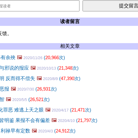
读者留言
反馈。
相关文章
必有余殃
🖼️
(
20,966
次)
2020/11/26
与邪说的报应
🖼️
(
21,348
次)
2020/10/13
明 反而得不偿失
🖼️
(
47,390
次)
2020/8/9
恶报
🖼️
(
26,931
次)
2020/7/30
智
🖼️
(
26,521
次)
2020/5/5
美化罪恶 难逃上天之眼
🖼️
(
21,471
次)
2020/4/17
皆明鉴 果报不会有偏差
🖼️
(
21,797
次)
2020/4/10
名利禄早有定数
🖼️
(
24,912
次)
2020/4/3