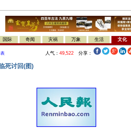
国际
奇闻
灾祸
万象
生活
文化
人气：
49,522
分享：
发表
临死讨回(图)