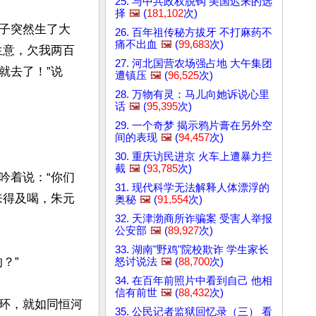
25. 与中共政权脱钩 美国迟来的选
择
🖼️
(
181,102
次)
子突然生了大
26. 百年祖传秘方拔牙 不打麻药不
痛不出血
🖼️
(
99,683
次)
生意，欠我两百
27. 河北国营农场强占地 大午集团
就去了！”说
遭镇压
🖼️
(
96,525
次)
28. 万物有灵：马儿向她诉说心里
话
🖼️
(
95,395
次)
29. 一个奇梦 揭示鸦片膏在另外空
间的表现
🖼️
(
94,457
次)
30. 重庆访民进京 火车上遭暴力拦
截
🖼️
(
93,785
次)
吟着说：“你们
31. 现代科学无法解释人体漂浮的
来得及喝，朱元
奥秘
🖼️
(
91,554
次)
32. 天津渤商所诈骗案 受害人举报
公安部
🖼️
(
89,927
次)
33. 湖南"野鸡"院校欺诈 学生家长
”

怒讨说法
🖼️
(
88,700
次)
34. 在百年前照片中看到自己 他相
信有前世
🖼️
(
88,432
次)
环，就如同恒河
35. 公民记者监狱回忆录（三） 看