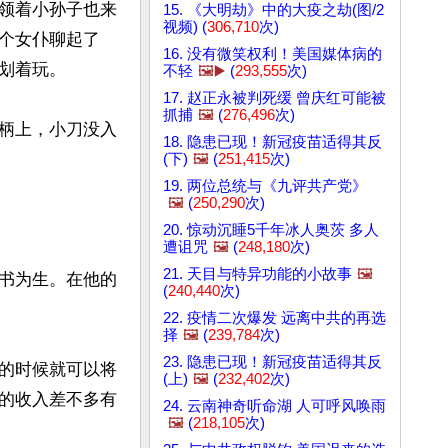
领着小孙子也来
15. 《大明劫》中的大疫之劫(图/2
视频) (
306,710
次)
个女仆聊起了
16. 没有微笑权利！美国媒体病的
着玩。

不轻
🖼️▶️
(
293,555
次)
17. 赵正永被判死缓 曾庆红可能被
抓捕
🖼️
(
276,496
次)
柄上，小刀没入
18. 隐患已现！新冠疫苗适得其反
(下)
🖼️
(
251,415
次)
19. 两位总统与《九评共产党》
🖼️
(
250,290
次)
20. 惊动沉睡5千年冰人奥茨 多人
遭诅咒
🖼️
(
248,180
次)
21. 天目与特异功能的小故事
🖼️
书为生。在他的
(
240,440
次)
22. 疫情二次爆发 远离中共的再选
择
🖼️
(
239,784
次)
23. 隐患已现！新冠疫苗适得其反
的时候就可以将
(上)
🖼️
(
232,402
次)
的收入差不多有
24. 云南神奇听命湖 人可呼风唤雨
🖼️
(
218,105
次)