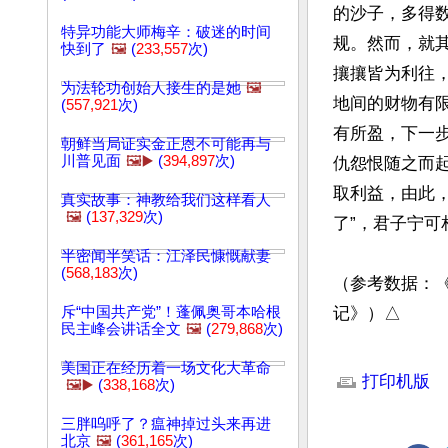
的沙子，多得
特异功能大师梅辛：破迷的时间
规。然而，就
快到了
🖼️
(
233,557
次)
攘攘皆为利往
为法轮功创始人接生的是她
🖼️
地间的财物有
(
557,921
次)
有所盈，下一
朝鲜当局证实金正恩不可能再与
川普见面
🖼️▶️
(
394,897
次)
仇怨恨随之而
取利益，由此
真实故事：神教给我们这样看人
🖼️
(
137,329
次)
了”，君子宁可
半密闻半笑话：江泽民慷慨献妻
(
568,183
次)
（参考数据：
斥“中国共产党”！蓬佩奥哥本哈根
记》）△
民主峰会讲话全文
🖼️
(
279,868
次)
文章网址: http://w
美国正在经历着一场文化大革命
打印机版
🖼️▶️
(
338,168
次)
三胖呜呼了？瘟神掉过头来再进
北京
🖼️
(
361,165
次)