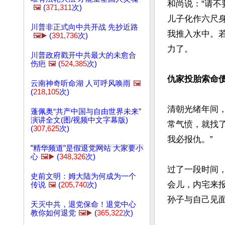
和尚说：“请
🖼️
(
371,311
次)
儿子化作六尺
川普非正式向中共开战 先抄近路
我推入水中。
🖼️▶️
(
391,736
次)
力了。

川普政府戳开中共最大的未愈合
伤疤
🖼️
(
524,385
次)
仇家投胎索命
云南神奇听命湖 人可呼风唤雨
🖼️
(
218,105
次)
清朝光绪年间
蓬佩奥“共产中国与自由世界未来”
演讲全文(图/视频中文字幕版)
常气愤，就找
(
307,625
次)
我必报仇。”

"精华频道"是假退党网站 大家要小
心
🖼️▶️
(
348,326
次)
过了一段时间
史前文明：姆大陆为何成为一个
会儿，内宅来
传说
🖼️
(
205,740
次)
孙子与自己见面
天灭中共，退党保命！退党中心
教你如何退党
🖼️▶️
(
365,322
次)