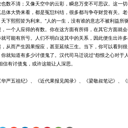
数也数不清；又像天空中的云彩，瞬息万变不可思议。这一切
其总体大势来看，都是冤愆纠结，很多都与争夺财货有关。老
，天下熙熙皆为利来。”人的一生，没有谁的意志不被利益所
限，一个人应得的有数。你在这方面有所得，在其它方面就会
步就可能有所亏。人们不明白这其中的关系，因此便生出许多
起，从而产生因果报应，甚至延续三生。当下，你可以看到很
，你就知道有多少讨债鬼了。汉代司马迁说过“怨恨之心对于
相信有讨债鬼，或许这能让人深思。

《华严五祖纪》、《近代果报见闻录》、《梁敬叔笔记》、《
ww.renminbao.com/rmb/articles/2020/8/13/71274.html