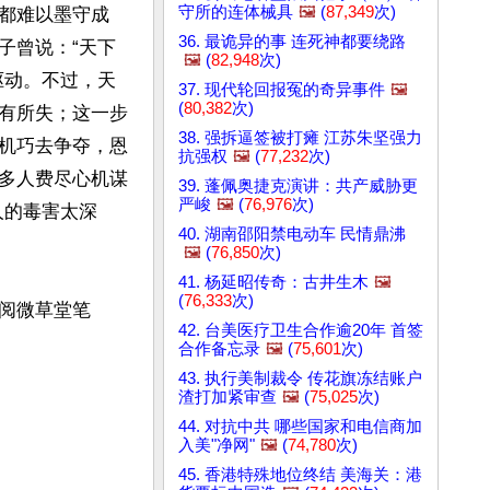
守所的连体械具
🖼️
(
87,349
次)
都难以墨守成
36. 最诡异的事 连死神都要绕路
子曾说：“天下
🖼️
(
82,948
次)
驱动。不过，天
37. 现代轮回报冤的奇异事件
🖼️
(
80,382
次)
有所失；这一步
38. 强拆逼签被打瘫 江苏朱坚强力
机巧去争夺，恩
抗强权
🖼️
(
77,232
次)
多人费尽心机谋
39. 蓬佩奥捷克演讲：共产威胁更
严峻
🖼️
(
76,976
次)
人的毒害太深
40. 湖南邵阳禁电动车 民情鼎沸
🖼️
(
76,850
次)
41. 杨延昭传奇：古井生木
🖼️
(
76,333
次)
阅微草堂笔
42. 台美医疗卫生合作逾20年 首签
合作备忘录
🖼️
(
75,601
次)
43. 执行美制裁令 传花旗冻结账户
渣打加紧审查
🖼️
(
75,025
次)
44. 对抗中共 哪些国家和电信商加
入美"净网"
🖼️
(
74,780
次)
45. 香港特殊地位终结 美海关：港