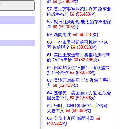
战
🖼️
(
57,809
次)
57. 美上万驻军从德国撤离 改变北
约战略布局
🖼️
(
55,469
次)
58. 银行乱象频现 老太的存单变保
单
🖼️
(
55,308
次)
59. 新闻简述
🖼️
(
55,115
次)
60. 一个市委书记的司机捞了450
万 你信吗？
🖼️
(
53,813
次)
61. 美国土安全部：将拒绝所有新
的DACA申请
🖼️
(
53,195
次)
62. 日本加入变"六眼" 五眼联盟或
扩经济合作
🖼️
(
53,054
次)
63. 美澳开启高层会谈 聚焦连手抗
共
🖼️
(
52,423
次)
64. 蓬佩奥：美国加大力道 在联合
国反击中共
🖼️
(
51,558
次)
65. 纽时、CNN等助中共 宣传马
克思主义
🖼️
(
50,060
次)
66. 欠债十九两 临死讨回
🖼️
(
49,522
次)