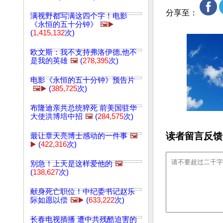
分享至：
满视野都写满这四个字！电影
《永恒的五十分钟》
🖼️▶️
(
1,415,132
次)
欧文斯：我不支持弗洛伊德,他不
是我的英雄
🖼️
(
278,395
次)
电影《永恒的五十分钟》预告片
🖼️▶️
(
385,725
次)
布隆迪亲共总统猝死 前美国驻华
大使洪博培中招
🖼️
(
284,575
次)
读者留言反馈
最让章天亮博士感动的一件事
🖼️
▶️
(
422,316
次)
别急！上天是这样爱他的
🖼️
(
138,627
次)
献身死亡职位！中纪委书记赵乐
际如愿以偿
🖼️▶️
(
633,222
次)
长春电视插播 遭中共残酷迫害的