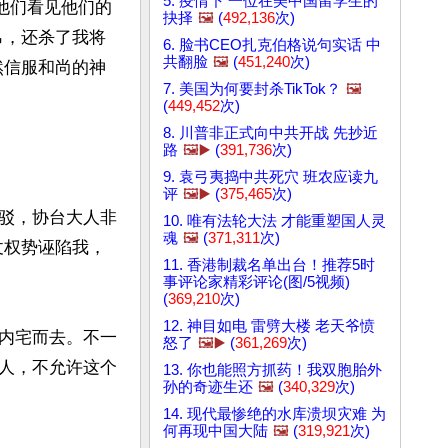
5. 疫情下 一位在美中国留学生的
他们看见他们的
抉择
🖼️
(
492,136
次)
帛，还杀了我将
6. 脸书CEO扎克伯格说句实话 中
共翻脸
🖼️
(
451,240
次)
然信服和尚的神
7. 美国为何要封杀TikTok？
🖼️
(
449,452
次)
8. 川普非正式向中共开战 先抄近
路
🖼️▶️
(
391,736
次)
9. 袁弓夷捣中共死穴 班农应读九
评
🖼️▶️
(
375,465
次)
驳，协台大人非
10. 唯有法轮大法 才能重塑国人灵
魂
🖼️
(
371,311
次)
仗权势诬陷我，
11. 香港制裁名单出台！推荐5时
事评论家精彩评论(图/5视频)
(
369,210
次)
12. 神目如电 雷劈大楼 老天爷愤
内宅而去。不一
怒了
🖼️▶️
(
361,269
次)
人，不允许这个
13. 你也能照方抓药！我双胞胎外
孙的奇迹生还
🖼️
(
340,329
次)
14. 现代最惨绝的水库溃坝灾难 为
何再现中国大陆
🖼️
(
319,921
次)