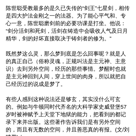
陈世聪受教最多的是久已失传的“剑王”七星剑，相传
是四大护法金刚之一的法器。为了能心平气和、专
心一意，陈世聪磨剑前的必要功课是打坐。他说：
“剑分活剑和死剑，活剑在铸造中会吸收人气及日月
精华，剑的好坏直接取决于铸剑者的修为。”

既然梦这么灵，那么梦到底是怎么回事呢？就是人
的真正自己（俗称灵魂，正规叫法是主元神、主意
识）去到另外空间，经历的那些事情。梦醒时也就
是主元神回到人间，穿上世间的肉身，所以就把自
己经历过的说成是梦了。

有些人感到这种说法还是够玄，其实没什么可玄
的。例如与牛顿同时代齐名的大科学家史威登堡57
岁时被神赋予上天堂下地狱的能力，把看到的都记
录下来并出版。这些著作告诉我们是有另外空间
的，而且有无数的空间，并且善恶真的有报。(文/刘