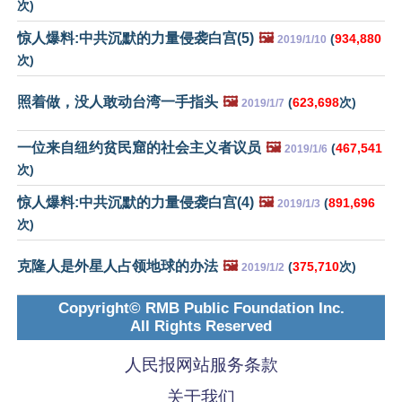
次)
惊人爆料:中共沉默的力量侵袭白宫(5)
🖼️
(
934,880
2019/1/10
次)
照着做，没人敢动台湾一手指头
🖼️
(
623,698
次)
2019/1/7
一位来自纽约贫民窟的社会主义者议员
🖼️
(
467,541
2019/1/6
次)
惊人爆料:中共沉默的力量侵袭白宫(4)
🖼️
(
891,696
2019/1/3
次)
克隆人是外星人占领地球的办法
🖼️
(
375,710
次)
2019/1/2
Copyright© RMB Public Foundation Inc.
All Rights Reserved
人民报网站服务条款
关于我们