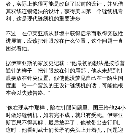
者，实际上他很可能是改良了以前的设计，并凭借
其双线连锁缝法的设计，获得美国第一个缝纫机专
利，这是现代缝纫机的重要进步。

不过，在伊莱亚斯从梦境中获得启示而取得突破性
进展前，应该把针眼放在什么位置，这个问题一直
困扰着他。

据伊莱亚斯的家族史记载：“他最初的想法是按照普
通针的样子，把针眼放在针的尾部，他从未想到针
眼要放在针尖位置。假使他没梦见自己在一陌生国
度里，给一个蛮族的王设计缝纫机的话，可能他根
本会以失败告终。”

“像在现实中那样，陷在针眼问题里。国王给他24小
时做好缝纫机，如若完不成，就只有受死。伊莱亚
斯百思不得其解，最后放弃了，他被带出去行刑。
这时，他看到武士们长矛的尖头上开着孔，问题迎