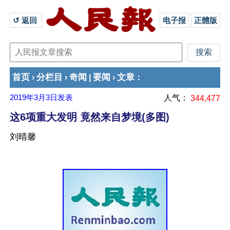
↺ 返回 
电子报
正體版
首页
分栏目
奇闻
要闻
文章
›
›
|
›
：
2019年3月3日
发表
人气：
344,477
这6项重大发明 竟然来自梦境(多图)
刘晴馨