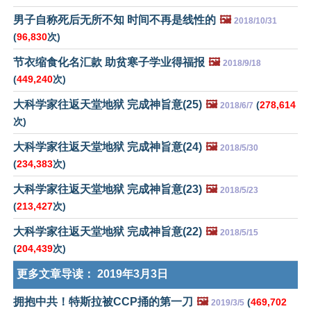
男子自称死后无所不知 时间不再是线性的
🖼️
2018/10/31
(
96,830
次)
节衣缩食化名汇款 助贫寒子学业得福报
🖼️
2018/9/18
(
449,240
次)
大科学家往返天堂地狱 完成神旨意(25)
🖼️
(
278,614
2018/6/7
次)
大科学家往返天堂地狱 完成神旨意(24)
🖼️
2018/5/30
(
234,383
次)
大科学家往返天堂地狱 完成神旨意(23)
🖼️
2018/5/23
(
213,427
次)
大科学家往返天堂地狱 完成神旨意(22)
🖼️
2018/5/15
(
204,439
次)
更多文章导读：
2019年3月3日
拥抱中共！特斯拉被CCP捅的第一刀
🖼️
(
469,702
2019/3/5