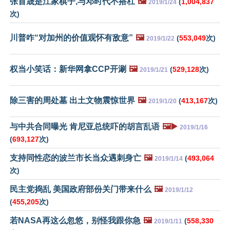
张首晟是江家棋子,与邓时代不搭杠
🖼️
(
1,004,837
2019/1/24
次)
川普咋“对加州的价值观怀有敌意”
🖼️
(
553,049
次)
2019/1/22
权当小笑话：新华网拿CCP开涮
🖼️
(
529,128
次)
2019/1/21
除三害的周处墓 出土文物震惊世界
🖼️
(
413,167
次)
2019/1/20
与中共合同曝光 肯尼亚总统吓的胡言乱语
🖼️▶️
2019/1/16
(
693,127
次)
支持同性恋的波兰市长当众遇刺身亡
🖼️
(
493,064
2019/1/14
次)
民主党捣乱 美国政府部份关门带来什么
🖼️
2019/1/12
(
455,205
次)
若NASA再这么忽悠，别怪我跟你急
🖼️
(
558,330
2019/1/11