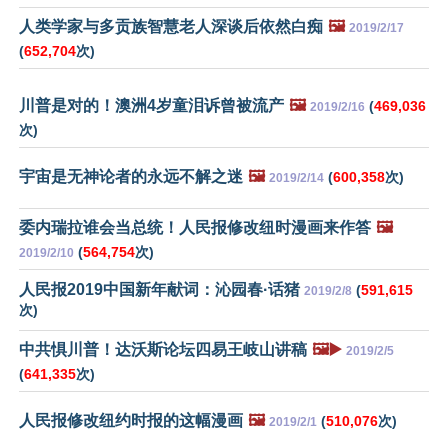
人类学家与多贡族智慧老人深谈后依然白痴
🖼️
2019/2/17
(
652,704
次)
川普是对的！澳洲4岁童泪诉曾被流产
🖼️
(
469,036
2019/2/16
次)
宇宙是无神论者的永远不解之迷
🖼️
(
600,358
次)
2019/2/14
委内瑞拉谁会当总统！人民报修改纽时漫画来作答
🖼️
(
564,754
次)
2019/2/10
人民报2019中国新年献词：沁园春·话猪
(
591,615
2019/2/8
次)
中共惧川普！达沃斯论坛四易王岐山讲稿
🖼️▶️
2019/2/5
(
641,335
次)
人民报修改纽约时报的这幅漫画
🖼️
(
510,076
次)
2019/2/1