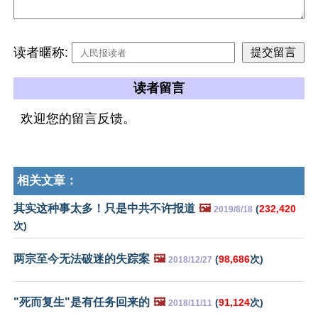
读者暱称:
读者留言
欢迎您的留言反馈。
相关文章：
其实这种事太多！只是中共不许报道
🖼️
(
232,420
2019/8/18
次)
两宗至今无法破迷的失踪案
🖼️
(
98,686
次)
2018/12/27
"死而复生"是有任务回来的
🖼️
(
91,124
次)
2018/11/11