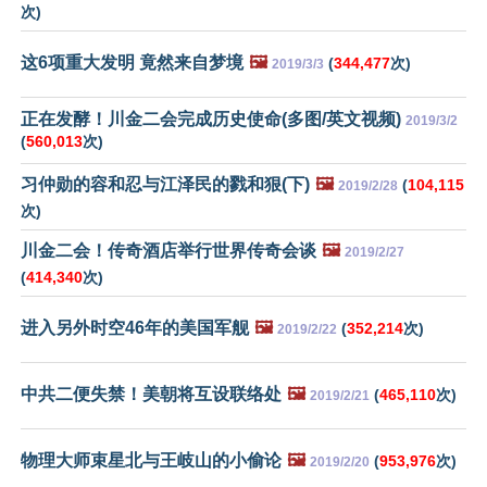
次)
这6项重大发明 竟然来自梦境
🖼️
(
344,477
次)
2019/3/3
正在发酵！川金二会完成历史使命(多图/英文视频)
2019/3/2
(
560,013
次)
习仲勋的容和忍与江泽民的戮和狠(下)
🖼️
(
104,115
2019/2/28
次)
川金二会！传奇酒店举行世界传奇会谈
🖼️
2019/2/27
(
414,340
次)
进入另外时空46年的美国军舰
🖼️
(
352,214
次)
2019/2/22
中共二便失禁！美朝将互设联络处
🖼️
(
465,110
次)
2019/2/21
物理大师束星北与王岐山的小偷论
🖼️
(
953,976
次)
2019/2/20