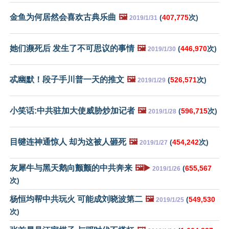
金鱼为何居然会喜欢古典乐曲
🖼️
(
407,775
次)
2019/1/31
她们濒死后 发生了不可思议的事情
🖼️
(
446,970
次)
2019/1/30
忒幽默！段子手川普一天的推文
🖼️
(
526,571
次)
2019/1/29
小笑话:中共驻加大使威胁炒加记者
🖼️
(
596,715
次)
2019/1/28
目犍连神通惊人 却为这被人砸死
🖼️
(
454,242
次)
2019/1/27
灰犀牛与黑天鹅向颤颤的中共奔来
🖼️▶️
(
655,567
2019/1/26
次)
杨恒均帮中共玩火 可能成刘晓波第二
🖼️
(
549,530
2019/1/25
次)