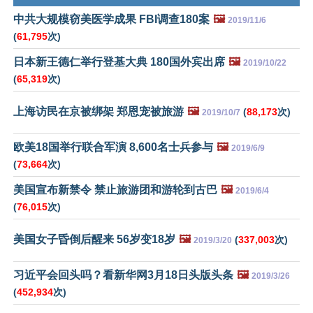
中共大规模窃美医学成果 FBI调查180案
🖼️
2019/11/6
(
61,795
次)
日本新王德仁举行登基大典 180国外宾出席
🖼️
2019/10/22
(
65,319
次)
上海访民在京被绑架 郑恩宠被旅游
🖼️
(
88,173
次)
2019/10/7
欧美18国举行联合军演 8,600名士兵参与
🖼️
2019/6/9
(
73,664
次)
美国宣布新禁令 禁止旅游团和游轮到古巴
🖼️
2019/6/4
(
76,015
次)
美国女子昏倒后醒来 56岁变18岁
🖼️
(
337,003
次)
2019/3/20
习近平会回头吗？看新华网3月18日头版头条
🖼️
2019/3/26
(
452,934
次)