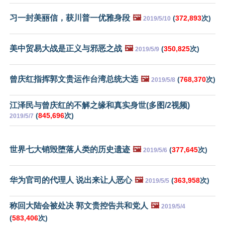
习一封美丽信，获川普一优雅身段
🖼️
(
372,893
次)
2019/5/10
美中贸易大战是正义与邪恶之战
🖼️
(
350,825
次)
2019/5/9
曾庆红指挥郭文贵运作台湾总统大选
🖼️
(
768,370
次)
2019/5/8
江泽民与曾庆红的不解之缘和真实身世(多图/2视频)
(
845,696
次)
2019/5/7
世界七大销毁堕落人类的历史遗迹
🖼️
(
377,645
次)
2019/5/6
华为官司的代理人 说出来让人恶心
🖼️
(
363,958
次)
2019/5/5
称回大陆会被处决 郭文贵控告共和党人
🖼️
2019/5/4
(
583,406
次)