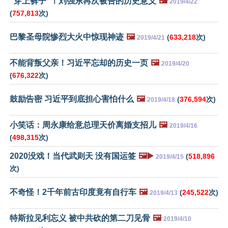
“穿上裤子”！刘强东再次被告的历史意义
🖼️
2019/4/22
(
757,813
次)
巴黎圣母院惨烈大火中惊现神迹
🖼️
(
633,218
次)
2019/4/21
不能背叛父亲！习近平忘却的历史一页
🖼️
2019/4/20
(
676,322
次)
鼓励告密 习近平到底担心害怕什么
🖼️
(
376,594
次)
2019/4/18
小笑话：周永康给意总理天价离婚支招儿
🖼️
2019/4/16
(
498,315
次)
2020没戏！当代武则天 没有国运签
🖼️▶️
(
518,896
2019/4/15
次)
不奇怪！2千年前古印度竟有自行车
🖼️
(
245,522
次)
2019/4/13
特斯拉见利忘义 被中共砍的第二刀见骨
🖼️
2019/4/10