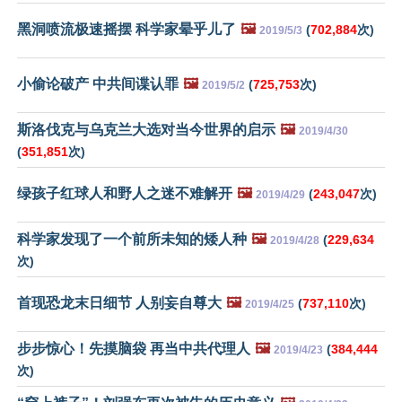
黑洞喷流极速摇摆 科学家晕乎儿了
🖼️
(
702,884
次)
2019/5/3
小偷论破产 中共间谍认罪
🖼️
(
725,753
次)
2019/5/2
斯洛伐克与乌克兰大选对当今世界的启示
🖼️
2019/4/30
(
351,851
次)
绿孩子红球人和野人之迷不难解开
🖼️
(
243,047
次)
2019/4/29
科学家发现了一个前所未知的矮人种
🖼️
(
229,634
2019/4/28
次)
首现恐龙末日细节 人别妄自尊大
🖼️
(
737,110
次)
2019/4/25
步步惊心！先摸脑袋 再当中共代理人
🖼️
(
384,444
2019/4/23
次)