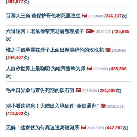
(
393,677
次)
百慕大三角 谁保护哥伦布死里逃生
🖼️
(
246,137
次)
2019/4/9
六道轮回！老鼠偷帮英老翁整理桌子
🖼️▶️
(
425,665
2019/4/7
次)
谁之手借地震在沙子上画出精美绝伦的玫瑰花
🖼️
2019/4/6
(
246,407
次)
人自称世界上最聪明 为啥拜蜜蜂为师
🖼️
(
438,506
2019/4/5
次)
毛生日异象与宣告死期的陨石雨
🖼️
(
281,005
次)
2019/4/4
别小看这消息！大陆出入境证件“全国通办”
🖼️
2019/3/31
(
413,502
次)
无解！这家伙为何高速逃离银河系
🖼️
(
442,882
次)
2019/3/29