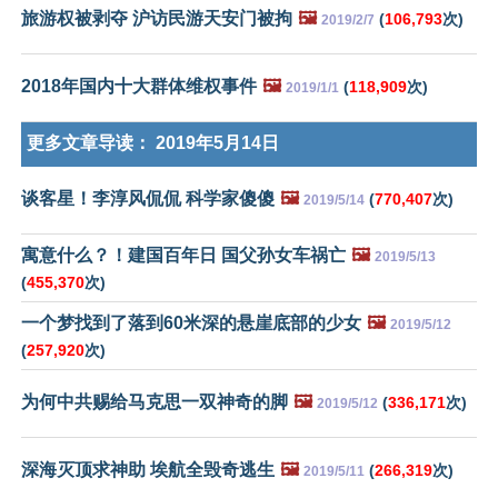
旅游权被剥夺 沪访民游天安门被拘
🖼️
(
106,793
次)
2019/2/7
2018年国内十大群体维权事件
🖼️
(
118,909
次)
2019/1/1
更多文章导读：
2019年5月14日
谈客星！李淳风侃侃 科学家傻傻
🖼️
(
770,407
次)
2019/5/14
寓意什么？！建国百年日 国父孙女车祸亡
🖼️
2019/5/13
(
455,370
次)
一个梦找到了落到60米深的悬崖底部的少女
🖼️
2019/5/12
(
257,920
次)
为何中共赐给马克思一双神奇的脚
🖼️
(
336,171
次)
2019/5/12
深海灭顶求神助 埃航全毁奇逃生
🖼️
(
266,319
次)
2019/5/11