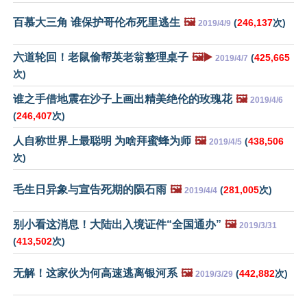
百慕大三角 谁保护哥伦布死里逃生
🖼️
(
246,137
次)
2019/4/9
六道轮回！老鼠偷帮英老翁整理桌子
🖼️▶️
(
425,665
2019/4/7
次)
谁之手借地震在沙子上画出精美绝伦的玫瑰花
🖼️
2019/4/6
(
246,407
次)
人自称世界上最聪明 为啥拜蜜蜂为师
🖼️
(
438,506
2019/4/5
次)
毛生日异象与宣告死期的陨石雨
🖼️
(
281,005
次)
2019/4/4
别小看这消息！大陆出入境证件“全国通办”
🖼️
2019/3/31
(
413,502
次)
无解！这家伙为何高速逃离银河系
🖼️
(
442,882
次)
2019/3/29