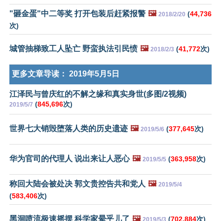
"砸金蛋"中二等奖 打开包装后赶紧报警
🖼️
(
44,736
2018/2/20
次)
城管抽梯致工人坠亡 野蛮执法引民愤
🖼️
(
41,772
次)
2018/2/3
更多文章导读：
2019年5月5日
江泽民与曾庆红的不解之缘和真实身世(多图/2视频)
(
845,696
次)
2019/5/7
世界七大销毁堕落人类的历史遗迹
🖼️
(
377,645
次)
2019/5/6
华为官司的代理人 说出来让人恶心
🖼️
(
363,958
次)
2019/5/5
称回大陆会被处决 郭文贵控告共和党人
🖼️
2019/5/4
(
583,406
次)
黑洞喷流极速摇摆 科学家晕乎儿了
🖼️
(
702,884
次)
2019/5/3