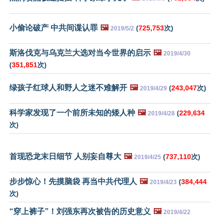
小偷论破产 中共间谍认罪
🖼️
(
725,753
次)
2019/5/2
斯洛伐克与乌克兰大选对当今世界的启示
🖼️
2019/4/30
(
351,851
次)
绿孩子红球人和野人之迷不难解开
🖼️
(
243,047
次)
2019/4/29
科学家发现了一个前所未知的矮人种
🖼️
(
229,634
2019/4/28
次)
首现恐龙末日细节 人别妄自尊大
🖼️
(
737,110
次)
2019/4/25
步步惊心！先摸脑袋 再当中共代理人
🖼️
(
384,444
2019/4/23
次)
“穿上裤子”！刘强东再次被告的历史意义
🖼️
2019/4/22