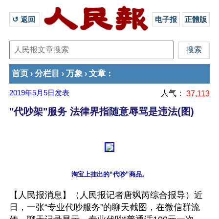
↺ 返回 
电子报
正體版
首页
分栏目
万象
文章
›
›
›
：
2019年5月5日
发表
人气：
37,113
"代吵架"服务 法律界指随意辱骂是违法(图)
【人民报消息】（人民报记者唐飒芮综合报导）近
日，一张“专业代吵服务”的聊天截图，在微信群流