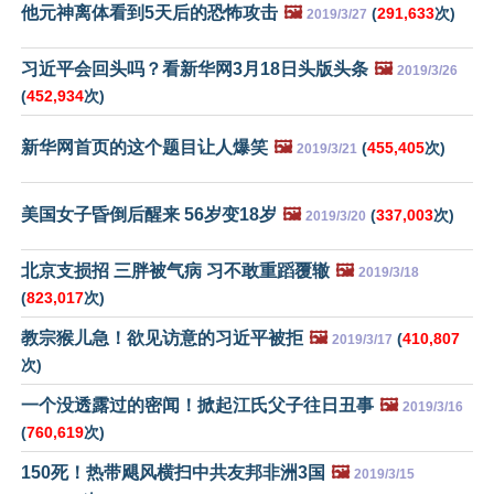
他元神离体看到5天后的恐怖攻击
🖼️
(
291,633
次)
2019/3/27
习近平会回头吗？看新华网3月18日头版头条
🖼️
2019/3/26
(
452,934
次)
新华网首页的这个题目让人爆笑
🖼️
(
455,405
次)
2019/3/21
美国女子昏倒后醒来 56岁变18岁
🖼️
(
337,003
次)
2019/3/20
北京支损招 三胖被气病 习不敢重蹈覆辙
🖼️
2019/3/18
(
823,017
次)
教宗猴儿急！欲见访意的习近平被拒
🖼️
(
410,807
2019/3/17
次)
一个没透露过的密闻！掀起江氏父子往日丑事
🖼️
2019/3/16
(
760,619
次)
150死！热带飓风横扫中共友邦非洲3国
🖼️
2019/3/15