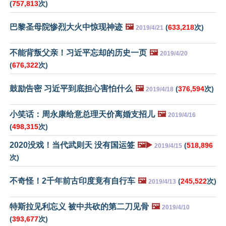
(
757,813
次)
巴黎圣母院惨烈大火中惊现神迹
🖼️
(
633,218
次)
2019/4/21
不能背叛父亲！习近平忘却的历史一页
🖼️
2019/4/20
(
676,322
次)
鼓励告密 习近平到底担心害怕什么
🖼️
(
376,594
次)
2019/4/18
小笑话：周永康给意总理天价离婚支招儿
🖼️
2019/4/16
(
498,315
次)
2020没戏！当代武则天 没有国运签
🖼️▶️
(
518,896
2019/4/15
次)
不奇怪！2千年前古印度竟有自行车
🖼️
(
245,522
次)
2019/4/13
特斯拉见利忘义 被中共砍的第二刀见骨
🖼️
2019/4/10
(
393,677
次)