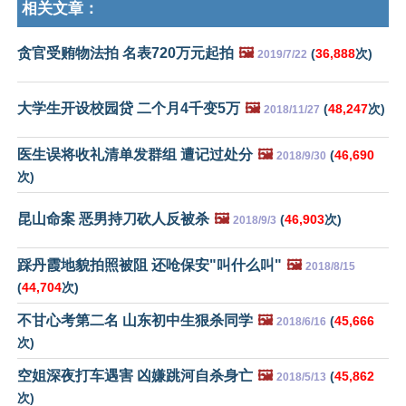
相关文章：
贪官受贿物法拍 名表720万元起拍
🖼️
(
36,888
次)
2019/7/22
大学生开设校园贷 二个月4千变5万
🖼️
(
48,247
次)
2018/11/27
医生误将收礼清单发群组 遭记过处分
🖼️
(
46,690
2018/9/30
次)
昆山命案 恶男持刀砍人反被杀
🖼️
(
46,903
次)
2018/9/3
踩丹霞地貌拍照被阻 还呛保安"叫什么叫"
🖼️
2018/8/15
(
44,704
次)
不甘心考第二名 山东初中生狠杀同学
🖼️
(
45,666
2018/6/16
次)
空姐深夜打车遇害 凶嫌跳河自杀身亡
🖼️
(
45,862
2018/5/13
次)