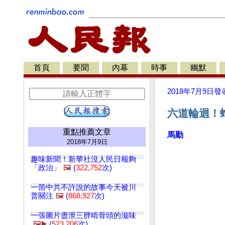
首頁
要聞
內幕
時事
幽默
2018年7月9日
發
六道輪迴！
重點推薦文章
馬勤
2018年7月9日
趣味新聞！新華社沒人民日報夠
「政治」
🖼️
(
322,752
次)
一箇中共不許說的故事今天被川
普關注
🖼️
(
868,927
次)
一張圖片盡泄三胖啃骨頭的滋味
🖼️▶️
(
523,206
次)