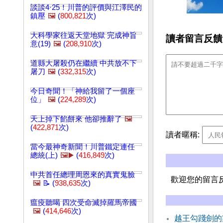
談談4·25！川普的評價與江澤民的
鎮壓
🖼️
(
800,821
次)
大科學家往返天堂地獄 完成神旨
讀者留言反饋
意(19)
🖼️
(
208,910
次)
道縣大屠殺仍在繼續 中共放不下
屠刀
🖼️
(
332,315
次)
今日奇聞！「神給我留了一個座
位」
🖼️
(
224,289
次)
天上掉下餡餅來 他卻推辭了
🖼️
(
422,871
次)
讀者暱稱:
當今最神奇新聞！川普鐵定連任
總統(上)
🖼️▶️
(
416,849
次)
中共首任總理周恩來的真實鬼臉
歡迎您的留言
🖼️
📝 (
938,635
次)
瘟疫聽喝 四次受命滅掉羅馬帝國
🖼️
(
414,646
次)
越王勾踐劍的