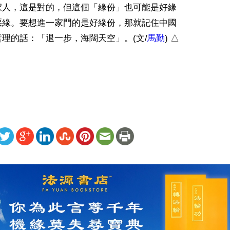
家人，這是對的，但這個「緣份」也可能是好緣
惡緣。要想進一家門的是好緣份，那就記住中國
理的話：「退一步，海闊天空」。(文/
馬勤
) △

ww.renminbao.com/rmb/articles/2018/7/9/67588b.html