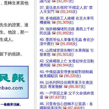
議污染
🖼️
(
92,397
次)
，竟轉生來當他
37. 退伍老兵視同"不穩定人員" 禁
入天安門
🖼️
(
92,243
次)
38. 多地鐵路工人維權 在京火車司
機被毆
🖼️
(
91,909
次)
先生的證實。達
39. 強拆豬欄堵民活路 廣西上千村
生。他說，那一
民抗議
🖼️
(
91,892
次)
成人。

40. 墨西哥仙人掌像毛毛蟲 會在沙
漠中爬行
🖼️
(
91,658
次)
41. 山西城管當街鞭打水果商販 引
留下的痕跡。

發衆怒
🖼️
(
91,501
次)
42. 父維權路上亡 女發起悼念活動
遭拘留
🖼️
(
90,944
次)
43. 中俄提議安理會放鬆對朝制裁
被美國駁回
🖼️
(
90,220
次)
44. 以色列阿拉伯裔男童天生會說
英語 專家難解
🖼️
(
88,367
次)
45. 一戶罪惡之家 父子欠命債終償
還
🖼️
(
87,637
次)
46. 川普有信心扭轉不公貿易：各
：一條糖果項鍊。
國願與美談判
🖼️
(
87,404
次)