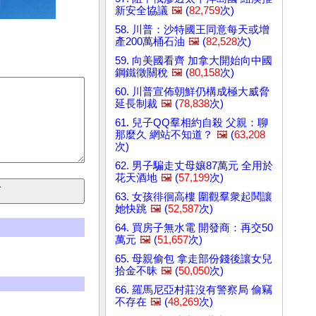
新安全協議
🖼️
(
82,759
次)
58. 川普：沙特國王同意每天或增
產200萬桶石油
🖼️
(
82,528
次)
59. 向美國看齊 加拿大開始向中國
鋼鐵徵關稅
🖼️
(
80,158
次)
60. 川普宣佈朝鮮仍構成極大威脅
延長制裁
🖼️
(
78,838
次)
61. 兒子QQ羣相約自殺 父親：聊
那麼久 網站不知道？
🖼️
(
63,208
次)
62. 男子騙走丈母孃87萬元 全用於
花天酒地
🖼️
(
57,199
次)
63. 女孩徘徊高樓 圍觀羣衆起鬨讓
她快跳
🖼️
(
52,587
次)
64. 買房子無水電 開發商：再交50
萬元
🖼️
(
51,657
次)
65. 母親偷包 拿走部份錢後讓女兒
拾金不昧
🖼️
(
50,050
次)
66. 羅馬尼亞村莊沒有警察局 偷竊
不存在
🖼️
(
48,269
次)