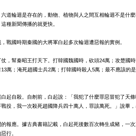
】六道輪迴是存在的，動物、植物與人之間互相輪迴不是什麼
這種新聞傳播的就更快。

，戰國時期秦國的大將軍白起多次輪迴遭惡報的實例。 

打仗，幫秦昭王打天下。打韓國魏國時，砍頭24萬；攻楚國
13萬；淹死趙國士兵2萬；打韓國時殺人5萬；最不應該的
讓白起自殺。自刎前，白起說：「我犯了什麼罪惡冒犯了天條
戰役，我一次殺死趙國降兵四十萬人，罪該萬死。」說畢，舉
間的報應。據古典書籍記載，白起死後數百次轉生成豬，一次
惡行。
