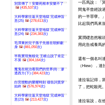
一匹馬說：「
別宣傳了！安樂死根本安樂不了
🖼️
(
435,537
次)
間鬼卒曾經說
的一半罪孽。
大科學家往返天堂地獄 完成神旨
意(25)
🖼️
(
278,613
次)
比起我們馬來豈
大科學家往返天堂地獄 完成神旨
意(24)
🖼️
(
234,383
次)
冀潤礎忽然喉
毛澤東的兒子孫子先後在朝鮮獻
用此告戒養馬的
身
🖼️
(
881,050
次)
半島實現無核化 王岐山說了肯定
還有一個名叫達
不算
🖼️
(
304,164
次)
（Hiew），
魔鬼在統治着我們的世界(8)：滲
透西方(下) (
384,423
次)
達拉翁記得，
白宮授勳的榮耀時刻 禱告詞貫穿
始終
🖼️
(
576,974
次)
了，把蛇殺死。
大科學家往返天堂地獄 完成神旨
意(23)
🖼️
(
213,427
次)
達拉翁說，在