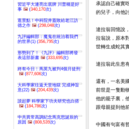
承認自己確實
習近平大連亮出底牌 川普稱是好
事
🖼️
(
340,170
次)
的兒子，向他討
逛景點！中科院井蓋敗給老江訪
德之作
🖼️
(
298,048
次)
達拉翁回憶說
九評編輯部：魔鬼在統治着我們
拉翁說，原本
的世界(1) (
356,795
次)
世轉生成蛇其
形勢到了！《九評》編輯部將發
表這部新書
🖼️
(
333,695
次)
達拉翁此生患
終有今日﹗馬英九被判4個月徒刑
🖼️
(
877,606
次)
還有，一名美
大科學家往返天堂地獄 完成神旨
前世是一隻動
意(22)
🖼️
(
204,439
次)
他的籠子裏，
談起夢 科學家下功夫研究也白搭
🖼️
(
184,786
次)
跟母親提到他前
中共異常高調紀念馬克思誕辰的
原因
🖼️
(
808,539
次)
中國有句富有