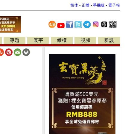
简体
-
正體
-
手機版
-
電子報
專題
寰宇
維權
視頻
雜談