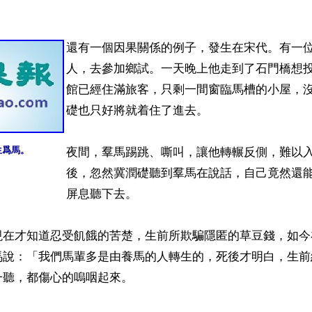
還有一個因果關係的例子，發生在宋代。有一
人，去參加鄉試。一天晚上他走到了石門橋想
館已經住滿旅客，只剩一間窗臨馬槽的小屋，
礎也只好將就着住了進去。

生爲馬。 
夜間，羣馬踢跳、嘶叫，讓他轉輾反側，難以
後，忽然冀潤礎聽到羣馬在說話，自己竟然還
屏息聽下去。 

現在才知道忍受飢餓的苦楚，生前所欺騙隱匿的草豆錢，如今
馬說：「我們馬輩多是由養馬的人轉生的，死後才明白，生前
聽，都傷心的嗚咽起來。
