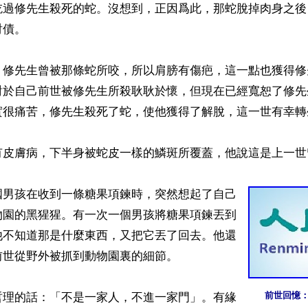
吃過修先生殺死的蛇。沒想到，正因爲此，那蛇脫掉肉身之後
債。

，修先生曾被那條蛇所咬，所以肩膀有傷疤，這一點也獲得修
對於自己前世被修先生所殺耿耿於懷，但現在已經寬恕了修先
實很痛苦，修先生殺死了蛇，使他獲得了解脫，這一世有幸轉生
有皮膚病，下半身被蛇皮一樣的鱗斑所覆蓋，他說這是上一世
國男孩在收到一條糖果項鍊時，突然想起了自己
物園的黑猩猩。有一次一個男孩將糖果項鍊丟到
他不知道那是什麼東西，又把它丟了回去。他還
世從野外被抓到動物園裏的細節。

前世回憶
哲理的話：「不是一家人，不進一家門」。有緣