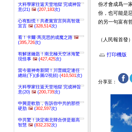
份才會成爲一
大科學家往返天堂地獄 完成神旨
意(21)
🖼️
(
207,183
次)
份，也可能是
心有點慌！共產黨宣言與高智晟
的另一句富有哲
宣言
🖼️
(
328,514
次)
看！卡爾·馬克思的成魔之路
🖼️
(
395,726
次)
文章網址: http://w
有解迷鑰匙！南北極天空冰海驚
打印機版
現怪事
🖼️
(
427,425
次)
當今最神奇新聞！川普鐵定連任
總統(下)(多圖/2視頻) (
410,501
次)
分享至：
大科學家往返天堂地獄 完成神旨
意(20)
🖼️
(
200,739
次)
中興是軟肋，告訴你中共的那些
硬肋
🖼️
(
302,597
次)
中共驚！決定南北韓合併是最高
智慧
🖼️
(
832,232
次)