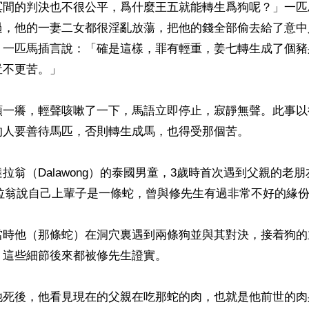
冥間的判決也不很公平，爲什麼王五就能轉生爲狗呢？」一匹
過，他的一妻二女都很淫亂放蕩，把他的錢全部偷去給了意中
」一匹馬插言說：「確是這樣，罪有輕重，姜七轉生成了個豬
不更苦。」

頭一癢，輕聲咳嗽了一下，馬語立即停止，寂靜無聲。此事以
人要善待馬匹，否則轉生成馬，也得受那個苦。

拉翁（Dalawong）的泰國男童，3歲時首次遇到父親的老
達拉翁說自己上輩子是一條蛇，曾與修先生有過非常不好的緣份
當時他（那條蛇）在洞穴裏遇到兩條狗並與其對決，接着狗的
這些細節後來都被修先生證實。

他死後，他看見現在的父親在吃那蛇的肉，也就是他前世的肉