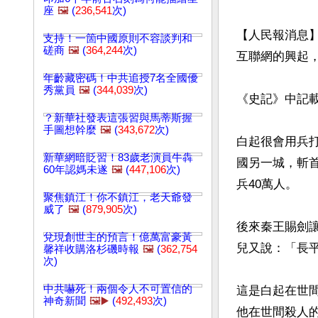
座
🖼️
(
236,541
次)
【人民報消息
支持！一箇中國原則不容談判和
磋商
🖼️
(
364,244
次)
互聯網的興起，
年齡藏密碼！中共追授7名全國優
秀黨員
🖼️
(
344,039
次)
《史記》中記載
？新華社發表這張習與馬蒂斯握
手圖想幹麼
🖼️
(
343,672
次)
白起很會用兵
新華網暗貶習！83歲老演員牛犇
國另一城，斬首
60年認媽未遂
🖼️
(
447,106
次)
兵40萬人。 

聚焦鎮江！你不鎮江，老天爺發
威了
🖼️
(
879,905
次)
後來秦王賜劍
兌現創世主的預言！億萬富豪黃
兒又說：「長平
馨祥收購洛杉磯時報
🖼️
(
362,754
次)
中共嚇死！兩個令人不可置信的
這是白起在世
神奇新聞
🖼️▶️
(
492,493
次)
他在世間殺人的