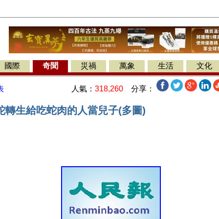
國際
奇聞
災禍
萬象
生活
文化
人氣：
318,260
分享：
表
蛇轉生給吃蛇肉的人當兒子(多圖)