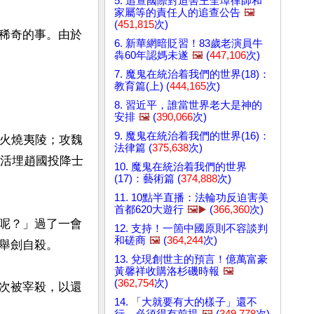
5. 追查國際對迫害王全璋律師和
家屬等的責任人的追查公告
🖼️
(
451,815
次)
稀奇的事。由於
6. 新華網暗貶習！83歲老演員牛
犇60年認媽未遂
🖼️
(
447,106
次)
7. 魔鬼在統治着我們的世界(18)：
教育篇(上) (
444,165
次)
8. 習近平，誰當世界老大是神的
安排
🖼️
(
390,066
次)
9. 魔鬼在統治着我們的世界(16)：
時火燒夷陵；攻魏
法律篇 (
375,638
次)
是活埋趙國投降士
10. 魔鬼在統治着我們的世界
(17)：藝術篇 (
374,888
次)
11. 10點半直播：法輪功反迫害美
首都620大遊行
🖼️▶️
(
366,360
次)
呢？」過了一會
12. 支持！一箇中國原則不容談判
和磋商
🖼️
(
364,244
次)
劍自殺。 

13. 兌現創世主的預言！億萬富豪
黃馨祥收購洛杉磯時報
🖼️
(
362,754
次)
次被宰殺，以還
14. 「大就要有大的樣子」還不
行，必須得有前提
🖼️
(
349,778
次)