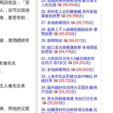
25. 成都開發商變相漲價 數百業主
馬回答說：「冥
上街抗議
🖼️
(
96,654
次)
人，這可以抵他
26. 和外星人近距離接觸 英作家披
露被抓經歷
🖼️
(
95,996
次)
身，要受宰割，
27. 各地維權簡訊
🖼️
(
95,795
次)
28. 嘉興上千人維權怒砸鎮政府 遭
警鎮壓
🖼️
(
95,003
次)
後，冀潤礎經常
29. 新聞簡述
🖼️
(
94,827
次)
30. 鎮江老兵維權遭鎮壓 各地聲援
紛受阻
🖼️
(
94,478
次)
31. 大陸節目主持人4歲兒稱前世
在四川 有2女兒
🖼️
(
94,251
次)
朋友修先生
32. 各地維權簡訊
🖼️
(
94,002
次)
。

33. 上海市民反對建垃圾中轉站 持
續抗爭
🖼️
(
93,722
次)
主人修先生來
34. 蘇州婚紗街清理火災隱患 斷商
戶活路
🖼️
(
93,252
次)
35. 英女與動物溝通 包括已往生者
🖼️
(
92,653
次)
身。而他的父親
36. 哈爾濱村民抬棺材堵垃圾廠 抗