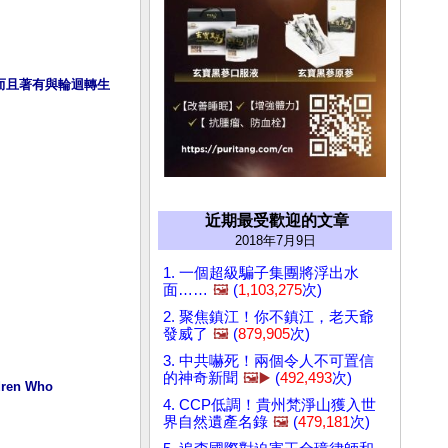
，而且著有與輪迴轉生
近期最受歡迎的文章
2018年7月9日
1. 一個超級騙子集團將浮出水
面……
🖼️
(
1,103,275
次)
2. 聚焦鎮江！你不鎮江，老天爺
發威了
🖼️
(
879,905
次)
3. 中共嚇死！兩個令人不可置信
的神奇新聞
🖼️▶️
(
492,493
次)
en Who 
4. CCP低調！貴州梵淨山獲入世
界自然遺產名錄
🖼️
(
479,181
次)