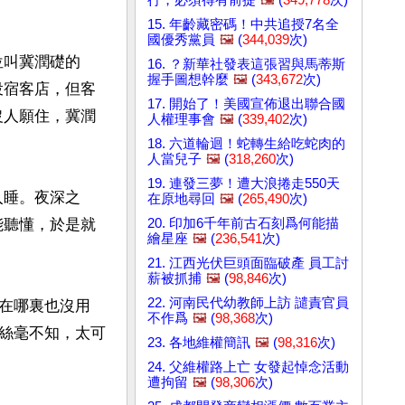
15. 年齡藏密碼！中共追授7名全
國優秀黨員
🖼️
(
344,039
次)
位叫冀潤礎的
16. ？新華社發表這張習與馬蒂斯
握手圖想幹麼
🖼️
(
343,672
次)
投宿客店，但客
17. 開始了！美國宣佈退出聯合國
沒人願住，冀潤
人權理事會
🖼️
(
339,402
次)
18. 六道輪迴！蛇轉生給吃蛇肉的
人當兒子
🖼️
(
318,260
次)
19. 連發三夢！遭大浪捲走550天
入睡。夜深之
在原地尋回
🖼️
(
265,490
次)
20. 印加6千年前古石刻爲何能描
能聽懂，於是就
繪星座
🖼️
(
236,541
次)
21. 江西光伏巨頭面臨破產 員工討
薪被抓捕
🖼️
(
98,846
次)
22. 河南民代幼教師上訪 譴責官員
在哪裏也沒用
不作爲
🖼️
(
98,368
次)
絲毫不知，太可
23. 各地維權簡訊
🖼️
(
98,316
次)
24. 父維權路上亡 女發起悼念活動
遭拘留
🖼️
(
98,306
次)