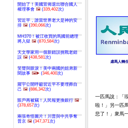
開始了！美國宣佈退出聯合國人
權理事會
🖼️
(
339,402
次)
習近平，誰當世界老大是神的安
排
🖼️
(
390,066
次)
MH370！被江收買的馬國前總理
將入獄
🖼️
(
870,584
次)
天文學家用一個新錯誤挑戰老錯
誤
🖼️
(
438,581
次)
 虐馬人轉
笑聲與眼淚！美中兩國的姐弟新
聞故事
🖼️▶️
(
346,400
次)
羅宇公開呼籲習近平不要埋葬自
己
🖼️
(
886,342
次)
一匹馬說：「
賬戶再被竊！人民報更換銀行
🖼️
啦！」另一匹
(
378,657
次)
悲了！」衆馬一
兩張奇怪圖片！川普與中共爭奪
普京
🖼️
(
347,371
次)