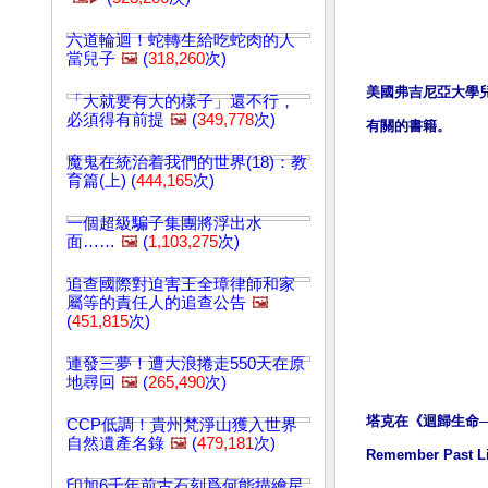
六道輪迴！蛇轉生給吃蛇肉的人
當兒子
🖼️
(
318,260
次)
美國弗吉尼亞大學兒
「大就要有大的樣子」還不行，
必須得有前提
🖼️
(
349,778
次)
有關的書籍。
魔鬼在統治着我們的世界(18)：教
育篇(上) (
444,165
次)
一個超級騙子集團將浮出水
面……
🖼️
(
1,103,275
次)
追查國際對迫害王全璋律師和家
屬等的責任人的追查公告
🖼️
(
451,815
次)
連發三夢！遭大浪捲走550天在原
地尋回
🖼️
(
265,490
次)
塔克在《迴歸生命──記得前
CCP低調！貴州梵淨山獲入世界
自然遺產名錄
🖼️
(
479,181
次)
Remember P
印加6千年前古石刻爲何能描繪星