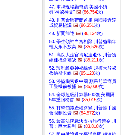
47. 車禍現場顯奇蹟 美國小鎮
尋"神祕神父"
🖼️
(
86,754
次)
48. 川普會晤荷蘭首相 兩國接近達
成貿易協議
🖼️
(
86,351
次)
49. 新聞簡述
🖼️
(
86,134
次)
50. 學生領袖白宮相聚 川普勉勵年
輕人永不放棄
🖼️
(
85,526
次)
51. 高院大法官肯尼迪退休 川普獲
絕佳機會補缺
🖼️
(
85,211
次)
52. 玻利維亞神祕線條 規模大於祕
魯納斯卡線
🖼️
(
85,129
次)
53. 涉盜機密返中國 蘋果前華裔員
工登機前被捕
🖼️
(
85,030
次)
54. 全球超級計算器500強 美國隔
5年重回榜首
🖼️
(
85,015
次)
55. 打擊知識產權盜竊 川普攜手國
會限制投資
🖼️
(
84,572
次)
56. 最高法院裁決支持旅行禁令 川
普：巨大勝利
🖼️
(
83,818
次)
57. 阻中俄滲透太平洋島國 紐澳推