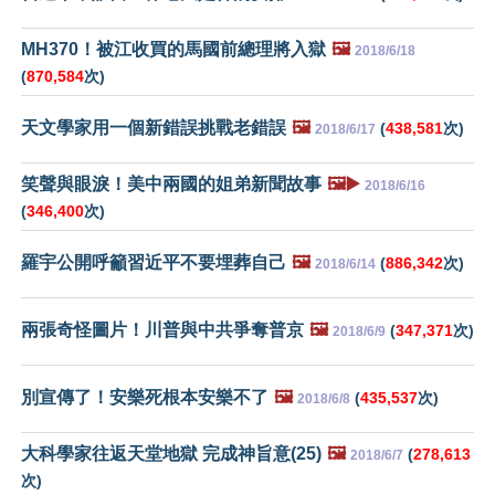
MH370！被江收買的馬國前總理將入獄
🖼️
2018/6/18
(
870,584
次)
天文學家用一個新錯誤挑戰老錯誤
🖼️
(
438,581
次)
2018/6/17
笑聲與眼淚！美中兩國的姐弟新聞故事
🖼️▶️
2018/6/16
(
346,400
次)
羅宇公開呼籲習近平不要埋葬自己
🖼️
(
886,342
次)
2018/6/14
兩張奇怪圖片！川普與中共爭奪普京
🖼️
(
347,371
次)
2018/6/9
別宣傳了！安樂死根本安樂不了
🖼️
(
435,537
次)
2018/6/8
大科學家往返天堂地獄 完成神旨意(25)
🖼️
(
278,613
2018/6/7
次)