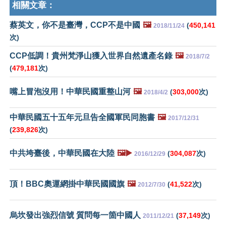
相關文章：
蔡英文，你不是臺灣，CCP不是中國
🖼️
(
450,141
2018/11/24
次)
CCP低調！貴州梵淨山獲入世界自然遺產名錄
🖼️
2018/7/2
(
479,181
次)
嘴上冒泡沒用！中華民國重整山河
🖼️
(
303,000
次)
2018/4/2
中華民國五十五年元旦告全國軍民同胞書
🖼️
2017/12/31
(
239,826
次)
中共垮臺後，中華民國在大陸
🖼️▶️
(
304,087
次)
2016/12/29
頂！BBC奧運網掛中華民國國旗
🖼️
(
41,522
次)
2012/7/30
烏坎發出強烈信號 質問每一箇中國人
(
37,149
次)
2011/12/21