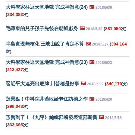
大科學家往返天堂地獄 完成神旨意(24)
🖼️
2018/5/30
(
234,383
次)
毛澤東的兒子孫子先後在朝鮮獻身
🖼️
(
881,050
次)
2018/5/30
半島實現無核化 王岐山說了肯定不算
🖼️
(
304,164
2018/5/27
次)
大科學家往返天堂地獄 完成神旨意(23)
🖼️
2018/5/23
(
213,427
次)
習近平大連亮出底牌 川普稱是好事
🖼️
(
340,170
次)
2018/5/22
逛景點！中科院井蓋敗給老江訪德之作
🖼️
2018/5/20
(
298,048
次)
形勢到了！《九評》編輯部將發表這部新書
🖼️
2018/5/18
(
333,695
次)