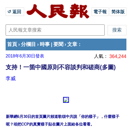
↺ 返回 
電子報
简体版
首頁
分欄目
時事
要聞
文章
›
›
|
›
：
2018年6月30日
發表
人氣：
364,244
支持！一箇中國原則不容談判和磋商(多圖)
李威
新華網6月30日的首頁圖片頻道歌頌中共說「你的樣子」，什麼樣子
呢？咱把CCP的真實樣子貼在圖片上面給各位看看。