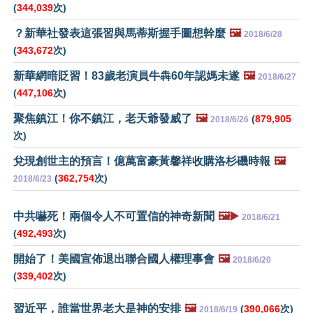
(
344,039
次)
？新華社發表這張習與馬蒂斯握手圖想幹麼
🖼️
2018/6/28
(
343,672
次)
新華網暗貶習！83歲老演員牛犇60年認媽未遂
🖼️
2018/6/27
(
447,106
次)
聚焦鎮江！你不鎮江，老天爺發威了
🖼️
(
879,905
2018/6/26
次)
兌現創世主的預言！億萬富豪黃馨祥收購洛杉磯時報
🖼️
(
362,754
次)
2018/6/23
中共嚇死！兩個令人不可置信的神奇新聞
🖼️▶️
2018/6/21
(
492,493
次)
開始了！美國宣佈退出聯合國人權理事會
🖼️
2018/6/20
(
339,402
次)
習近平，誰當世界老大是神的安排
🖼️
(
390,066
次)
2018/6/19