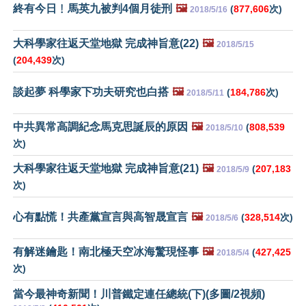
終有今日﹗馬英九被判4個月徒刑
🖼️
(
877,606
次)
2018/5/16
大科學家往返天堂地獄 完成神旨意(22)
🖼️
2018/5/15
(
204,439
次)
談起夢 科學家下功夫研究也白搭
🖼️
(
184,786
次)
2018/5/11
中共異常高調紀念馬克思誕辰的原因
🖼️
(
808,539
2018/5/10
次)
大科學家往返天堂地獄 完成神旨意(21)
🖼️
(
207,183
2018/5/9
次)
心有點慌！共產黨宣言與高智晟宣言
🖼️
(
328,514
次)
2018/5/6
有解迷鑰匙！南北極天空冰海驚現怪事
🖼️
(
427,425
2018/5/4
次)
當今最神奇新聞！川普鐵定連任總統(下)(多圖/2視頻)