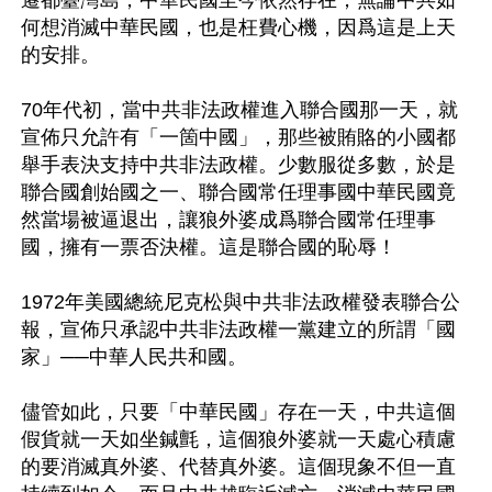
遷都臺灣島，中華民國至今依然存在，無論中共如
何想消滅中華民國，也是枉費心機，因爲這是上天
的安排。

70年代初，當中共非法政權進入聯合國那一天，就
宣佈只允許有「一箇中國」，那些被賄賂的小國都
舉手表決支持中共非法政權。少數服從多數，於是
聯合國創始國之一、聯合國常任理事國中華民國竟
然當場被逼退出，讓狼外婆成爲聯合國常任理事
國，擁有一票否決權。這是聯合國的恥辱！

1972年美國總統尼克松與中共非法政權發表聯合公
報，宣佈只承認中共非法政權一黨建立的所謂「國
家」──中華人民共和國。

儘管如此，只要「中華民國」存在一天，中共這個
假貨就一天如坐鍼氈，這個狼外婆就一天處心積慮
的要消滅真外婆、代替真外婆。這個現象不但一直