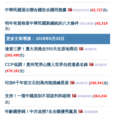
中華民國退出聯合國告全國同胞書
🖼️
(
62,727
次)
2011/11/15
明年有資格當中華民國新總統的八大條件
(
42,319
2011/9/30
次)
更多文章導讀：
2018年6月30日
連發三夢！遭大浪捲走550天在原地尋回
🖼️
2018/7/3
(
265,490
次)
CCP低調！貴州梵淨山獲入世界自然遺產名錄
🖼️
2018/7/2
(
479,181
次)
印加6千年前古石刻爲何能描繪星座
🖼️
(
236,541
次)
2018/7/1
支持！一箇中國原則不容談判和磋商
🖼️
(
364,244
2018/6/30
次)
年齡藏密碼！中共追授7名全國優秀黨員
🖼️
2018/6/29