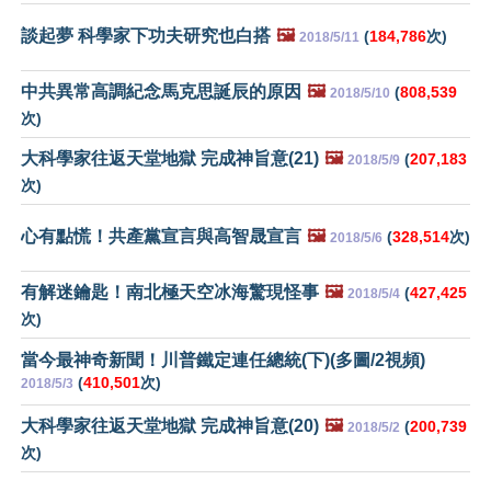
談起夢 科學家下功夫研究也白搭
🖼️
(
184,786
次)
2018/5/11
中共異常高調紀念馬克思誕辰的原因
🖼️
(
808,539
2018/5/10
次)
大科學家往返天堂地獄 完成神旨意(21)
🖼️
(
207,183
2018/5/9
次)
心有點慌！共產黨宣言與高智晟宣言
🖼️
(
328,514
次)
2018/5/6
有解迷鑰匙！南北極天空冰海驚現怪事
🖼️
(
427,425
2018/5/4
次)
當今最神奇新聞！川普鐵定連任總統(下)(多圖/2視頻)
(
410,501
次)
2018/5/3
大科學家往返天堂地獄 完成神旨意(20)
🖼️
(
200,739
2018/5/2
次)