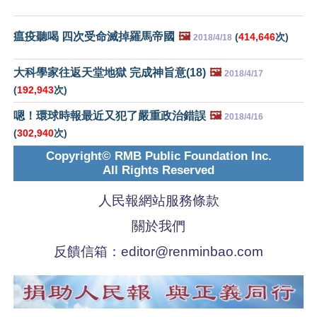
瘟疫聽喝 四次受命滅掉羅馬帝國
🖼️
(
414,646
次)
2018/4/18
大科學家往返天堂地獄 完成神旨意(18)
🖼️
2018/4/17
(
192,943
次)
嗯！環球時報最近又犯了嚴重政治錯誤
🖼️
2018/4/16
(
302,940
次)
Copyright© RMB Public Foundation Inc.
All Rights Reserved
人民報網站服務條款
關於我們
反饋信箱：
editor@renminbao.com