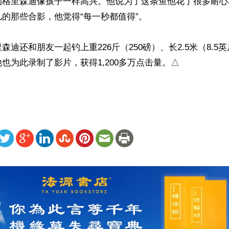
的格里森迪像孩子一样高兴。他说为了这条鱼他花了很多耐心
的那些合影，他觉得“每一秒都值得”。

森迪还和朋友一起钓上重226斤（250磅）、长2.5米（8.5
也为此录制了影片，获得1,200多万点击量。△
ww.renminbao.com/rmb/articles/2018/5/26/67401.html