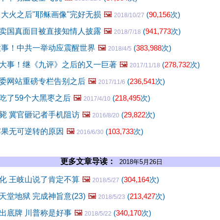
 大火之后"耶稣画像"完好无损
🖼️
(
90,156
次)
2018/10/27
卖国真面目被直接知情人披露
🖼️
(
941,773
次)
2018/7/18
生大事！中共一举动应震醒世界
🖼️
(
383,988
次)
2018/4/5
大事！继《九评》之后的又一巨著
🖼️
(
278,732
次)
2017/11/18
委网站重磅专栏告别之后
🖼️
(
236,541
次)
2017/11/6
吃了59个大黑枣之后
🖼️
(
218,495
次)
2017/4/10
毙 冀官砸记者手机阻访
🖼️
(
29,822
次)
2016/8/20
苹果无可逆转的原因
🖼️
(
103,733
次)
2016/6/30
更多文章导读：
2018年5月26日
化 王岐山说了肯定不算
🖼️
(
304,164
次)
2018/5/27
堂地狱 完成神旨意(23)
🖼️
(
213,427
次)
2018/5/23
出底牌 川普称是好事
🖼️
(
340,170
次)
2018/5/22