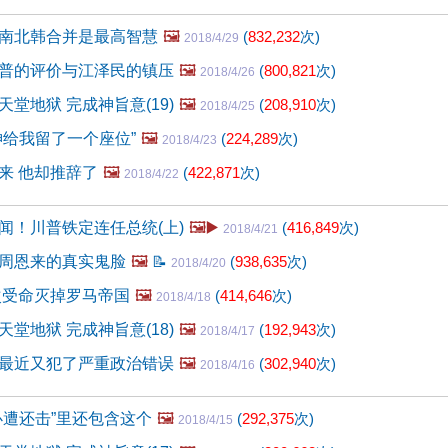
南北韩合并是最高智慧
🖼️
(
832,232
次)
2018/4/29
！川普的评价与江泽民的镇压
🖼️
(
800,821
次)
2018/4/26
堂地狱 完成神旨意(19)
🖼️
(
208,910
次)
2018/4/25
神给我留了一个座位”
🖼️
(
224,289
次)
2018/4/23
来 他却推辞了
🖼️
(
422,871
次)
2018/4/22
闻！川普铁定连任总统(上)
🖼️▶️
(
416,849
次)
2018/4/21
周恩来的真实鬼脸
🖼️
📝
(
938,635
次)
2018/4/20
次受命灭掉罗马帝国
🖼️
(
414,646
次)
2018/4/18
堂地狱 完成神旨意(18)
🖼️
(
192,943
次)
2018/4/17
最近又犯了严重政治错误
🖼️
(
302,940
次)
2018/4/16
必遭还击”里还包含这个
🖼️
(
292,375
次)
2018/4/15