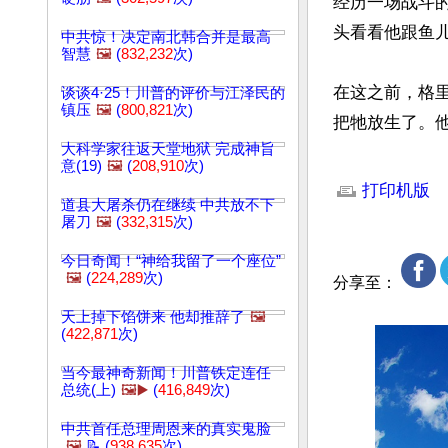
经历一场战斗
头看看他跟鱼儿
中共惊！决定南北韩合并是最高
智慧
🖼️
(
832,232
次)
在这之前，格里
谈谈4·25！川普的评价与江泽民的
镇压
🖼️
(
800,821
次)
把牠放生了。他
大科学家往返天堂地狱 完成神旨
文章网址: http://w
意(19)
🖼️
(
208,910
次)
打印机版
道县大屠杀仍在继续 中共放不下
屠刀
🖼️
(
332,315
次)
今日奇闻！“神给我留了一个座位”
🖼️
(
224,289
次)
分享至：
天上掉下馅饼来 他却推辞了
🖼️
(
422,871
次)
当今最神奇新闻！川普铁定连任
总统(上)
🖼️▶️
(
416,849
次)
中共首任总理周恩来的真实鬼脸
🖼️
📝 (
938,635
次)