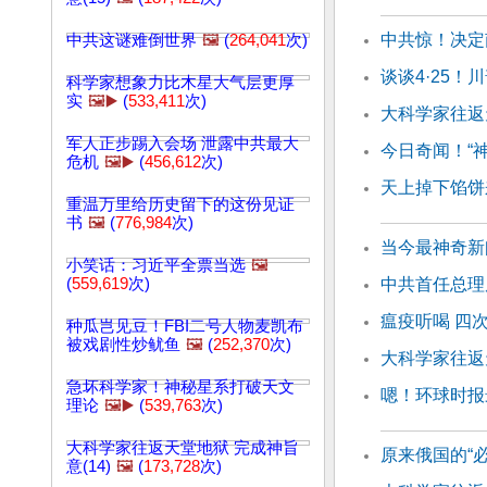
中共惊！决定
中共这谜难倒世界
🖼️
(
264,041
次)
谈谈4·25
科学家想象力比木星大气层更厚
实
🖼️▶️
(
533,411
次)
大科学家往返天
军人正步踢入会场 泄露中共最大
今日奇闻！“
危机
🖼️▶️
(
456,612
次)
天上掉下馅饼
重温万里给历史留下的这份见证
书
🖼️
(
776,984
次)
当今最神奇新
小笑话：习近平全票当选
🖼️
(
559,619
次)
中共首任总理
瘟疫听喝 四
种瓜岂见豆！FBI二号人物麦凯布
被戏剧性炒鱿鱼
🖼️
(
252,370
次)
大科学家往返天
急坏科学家！神秘星系打破天文
嗯！环球时报
理论
🖼️▶️
(
539,763
次)
大科学家往返天堂地狱 完成神旨
原来俄国的“
意(14)
🖼️
(
173,728
次)