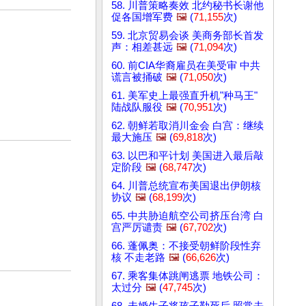
58. 川普策略奏效 北约秘书长谢他
促各国增军费
🖼️
(
71,155
次)
59. 北京贸易会谈 美商务部长首发
声：相差甚远
🖼️
(
71,094
次)
60. 前CIA华裔雇员在美受审 中共
谎言被捅破
🖼️
(
71,050
次)
61. 美军史上最强直升机"种马王"
陆战队服役
🖼️
(
70,951
次)
62. 朝鲜若取消川金会 白宫：继续
最大施压
🖼️
(
69,818
次)
63. 以巴和平计划 美国进入最后敲
定阶段
🖼️
(
68,747
次)
64. 川普总统宣布美国退出伊朗核
协议
🖼️
(
68,199
次)
65. 中共胁迫航空公司挤压台湾 白
宫严厉谴责
🖼️
(
67,702
次)
66. 蓬佩奥：不接受朝鲜阶段性弃
核 不走老路
🖼️
(
66,626
次)
67. 乘客集体跳闸逃票 地铁公司：
太过分
🖼️
(
47,745
次)
68. 未婚生子将孩子勒死后 照常去