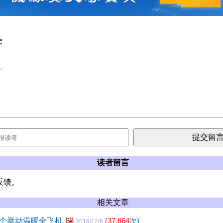
:
读者留言
反馈。
相关文章
个举动温暖全飞机
🖼️
(
37,864
次)
2018/12/8