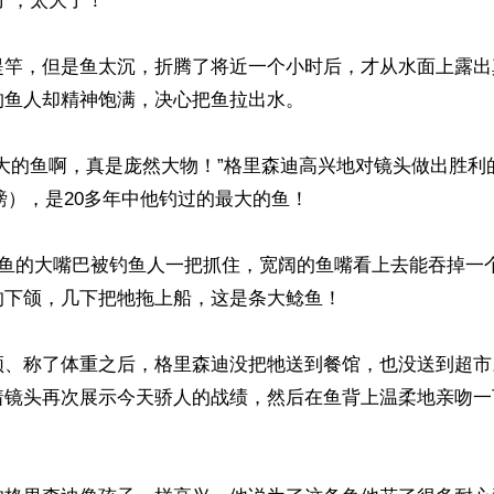
了，太大了！”

提竿，但是鱼太沉，折腾了将近一个小时后，才从水面上露出
鱼人却精神饱满，决心把鱼拉出水。

好大的鱼啊，真是庞然大物！”格里森迪高兴地对镜头做出胜利
5磅），是20多年中他钓过的最大的鱼！

，鱼的大嘴巴被钓鱼人一把抓住，宽阔的鱼嘴看上去能吞掉一
下颌，几下把牠拖上船，这是条大鲶鱼！

频、称了体重之后，格里森迪没把牠送到餐馆，也没送到超市
着镜头再次展示今天骄人的战绩，然后在鱼背上温柔地亲吻一