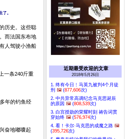
的历史。这些聪
。而法国东布地
有人驾驶小渔船
近期最受欢迎的文章
钓上一条240斤重
2018年5月26日
1. 终有今日﹗马英九被判4个月徒
刑
🖼️
(
877,606
次)
2. 中共异常高调纪念马克思诞辰
0多年的钓鱼经
的原因
🖼️
(
808,539
次)
3. 白宫授勋的荣耀时刻 祷告词贯
穿始终
🖼️
(
576,974
次)
4. 看！卡尔·马克思的成魔之路
🖼️
兴奋地嘟囔起
(
395,726
次)