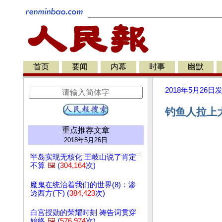
首页
要闻
内幕
时事
幽默
2018年5月26日
钓鱼人拉上大
重点推荐文章
2018年5月26日
半岛实现无核化 王岐山说了肯定
不算
🖼️
(
304,164
次)
魔鬼在统治着我们的世界(8)：渗
透西方(下) (
384,423
次)
白宫授勋的荣耀时刻 祷告词贯穿
始终
🖼️
(
576,974
次)