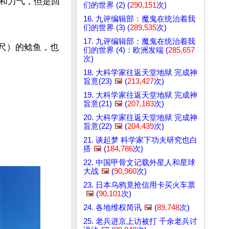
和力气，但是回
们的世界 (2) (
290,151
次)
16. 九评编辑部：魔鬼在统治着我
们的世界 (3) (
289,535
次)
17. 九评编辑部：魔鬼在统治着我
英尺）的鲶鱼，也
们的世界 (4)：欧洲发端 (
285,657
次)
18. 大科学家往返天堂地狱 完成神
旨意(23)
🖼️
(
213,427
次)
19. 大科学家往返天堂地狱 完成神
旨意(21)
🖼️
(
207,183
次)
20. 大科学家往返天堂地狱 完成神
旨意(22)
🖼️
(
204,439
次)
21. 谈起梦 科学家下功夫研究也白
搭
🖼️
(
184,786
次)
22. 中国甲骨文记载外星人和星球
大战
🖼️
(
90,960
次)
23. 日本乌鸦竟抢信用卡买火车票
🖼️
(
90,101
次)
24. 各地维权简讯
🖼️
(
89,748
次)
25. 老兵进京上访被打 千余老兵讨