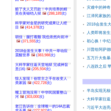
灾难中的神奇
赔了夫人又罚款！中共培养的精
英在美锒铛入狱
🖼️
(
288,189
次)
江泽民家族的
科学家对金星的研究成果让人瞠
2018会发
目
🖼️
(
414,378
次)
人类即将发生
胡佳：腿打着颤 我也依然向前冲
初心换！中纪
🖼️
(
371,555
次)
川普给阿萨德
2018会发生大事！中共一举动应
震醒世界
🖼️
(
383,988
次)
五万斤大鱼暴
大科学家往返天堂地狱 完成神旨
八连跌之后 
意(16)
🖼️
(
205,934
次)
惊人发现！创世主之手在改变人
类家园
🖼️
(
422,728
次)
半岛实现无核
嘴上冒泡没用！中华民国重整山
河
🖼️
(
303,000
次)
大科学家往返天
老江告诉你：全球唯一的14A总裁
习近平大连亮
党不要
🖼️
(
277,922
次)