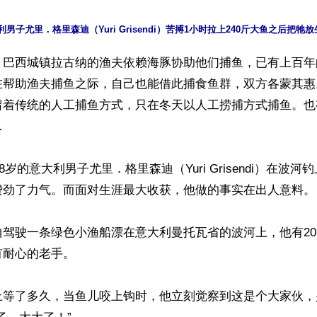
】巴西城镇拉古纳的渔夫依赖海豚协助他们捕鱼，已有上百年
在帮助渔夫捕鱼之际，自己也能借此捕食鱼群，双方各蒙其惠
留着传统的人工捕鱼方式，只在冬天以人工捞捕方式捕鱼。也


38岁的意大利男子尤里．格里森迪（Yuri Grisendi）在波河
费劲了力气。而面对生涯最大收获，他做的事实在出人意料。

迪驾驶一条绿色小渔船漂在意大利曼托瓦省的波河上，他有2
耐心的老手。

上等了多久，当鱼儿咬上钩时，他立刻觉察到这是个大家伙，