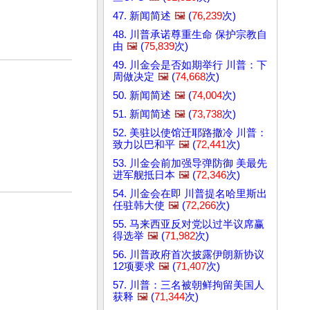
47. 新闻简述
🖼️
(
76,239
次)
48. 川普承诺尊重生命 保护宗教自
由
🖼️
(
75,839
次)
49. 川金会是否如期举行 川普：下
周做决定
🖼️
(
74,668
次)
50. 新闻简述
🖼️
(
74,004
次)
51. 新闻简述
🖼️
(
73,738
次)
52. 美驻以使馆迁耶路撒冷 川普：
致力以巴和平
🖼️
(
72,441
次)
53. 川金会前加强导弹防御 美最先
进军舰抵日本
🖼️
(
72,346
次)
54. 川金会在即 川普提名哈里斯出
任驻韩大使
🖼️
(
72,266
次)
55. 马来西亚反对党以过半议席赢
得选举
🖼️
(
71,982
次)
56. 川普政府首次披露伊朗新协议
12项要求
🖼️
(
71,407
次)
57. 川普：三名被朝鲜拘留美国人
获释
🖼️
(
71,344
次)