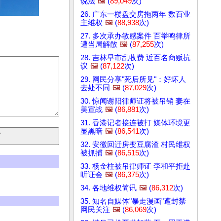
说法
🖼️
(
89,049
次)
26. 广东一楼盘交房拖两年 数百业
主维权
🖼️
(
88,938
次)
27. 多次承办敏感案件 百举鸣律所
遭当局解散
🖼️
(
87,255
次)
28. 吉林早市乱收费 近百名商贩抗
议
🖼️
(
87,122
次)
29. 网民分享"死后所见"：好坏人
去处不同
🖼️
(
87,029
次)
30. 惊闻谢阳律师证将被吊销 妻在
美宣战
🖼️
(
86,881
次)
31. 香港记者接连被打 媒体环境更
显黑暗
🖼️
(
86,541
次)
32. 安徽回迁房变豆腐渣 村民维权
被抓捕
🖼️
(
86,515
次)
33. 杨金柱被吊律师证 李和平拒赴
听证会
🖼️
(
86,375
次)
34. 各地维权简讯
🖼️
(
86,312
次)
35. 知名自媒体"暴走漫画"遭封禁
网民关注
🖼️
(
86,069
次)