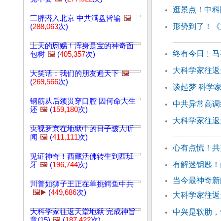
逛景点！中科
三胖潜入北京 中共满盘皆输
🖼️
形势到了！《
(
288,063
次)
上天的恩赐！浑身是宝的神奇面
终有今日﹗马
包树
🖼️
(
405,357
次)
大科学家往返天
大笑话：我们的朋友遍天下
🖼️
(
269,566
次)
谈起梦 科学
钢筋从后颈贯穿口腔 因何命大生
中共异常高调
还
🖼️
(
159,180
次)
大科学家往返天
央视罗京在地狱中的日子骇人听
闻
🖼️
(
411,111
次)
心有点慌！共
见证神奇！西藏活佛转生到西班
有解迷钥匙！
牙
🖼️
(
196,744
次)
当今最神奇新闻
川普如狮子王正在单挑鳄鱼中共
🖼️▶️
(
449,686
次)
大科学家往返天
大科学家往返天堂地狱 完成神旨
中兴是软肋，
意(15)
🖼️
(
187,422
次)