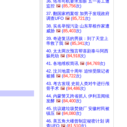
36. 塔吊司机要求加薪 五一罢工遭
监控
🖼️
(
85,756
次)
37. 翻国家档案馆 加男子发现政府
调查UFO
🖼️
(
85,721
次)
38. 实名举报污染 山东草根作家遭
威胁
🖼️
(
85,403
次)
39. 奇迹复活的男孩：到了天堂上
帝救了我
🖼️
(
85,341
次)
40. 太太两次预言帮喜剧泰斗阿西
躲死劫
🖼️
(
84,918
次)
41. 各地维权简讯
🖼️
(
84,769
次)
42. 汶川地震十周年 追悼受限记者
被捕
🖼️
(
84,722
次)
43. 考古发现 史前人类对牛进行颅
骨手术
🖼️
(
84,486
次)
44. 内蒙警又跨省抓人 伊利丑闻续
发酵
🖼️
(
84,400
次)
45. 抗议建垃圾焚烧厂 安徽村民被
镇压
🖼️
(
84,080
次)
46. 美五角大楼曾制定秘密计划 调
查UFO
🖼️
(
81,510
次)