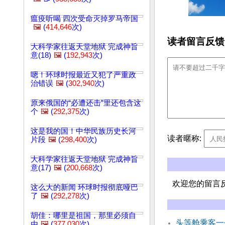
瘟疫听喝 四次受命灭掉罗马帝国
🖼️
(
414,646
次)
读者留言反馈
大科学家往返天堂地狱 完成神旨
意(18)
🖼️
(
192,943
次)
嗯！环球时报最近又犯了严重政
治错误
🖼️
(
302,940
次)
原来俄国的“必遭还击”里还包含这
个
🖼️
(
292,375
次)
这是我的国！中华民族历史长河
读者暱称:
片段
🖼️
(
298,400
次)
大科学家往返天堂地狱 完成神旨
意(17)
🖼️
(
200,668
次)
欢迎您的留言
这么大的新闻 环球时报彻底哑巴
了
🖼️
(
292,278
次)
胡佳：哪里是祖国，那里必须自
头等舱乘客一
由
🖼️
(
377,030
次)