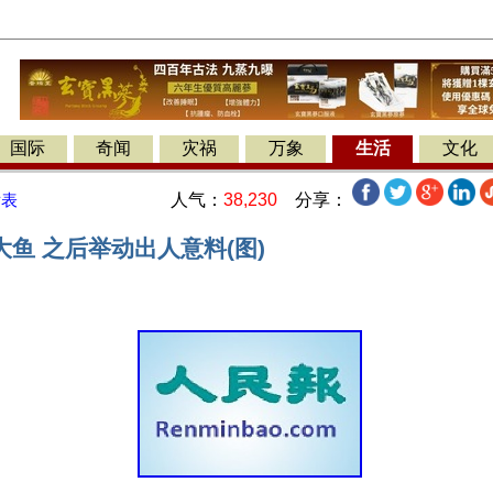
国际
奇闻
灾祸
万象
生活
文化
人气：
38,230
分享：
发表
鱼 之后举动出人意料(图)