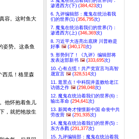
5. 魔鬼在统治着我们的世界(8)：
渗透西方(下) (
384,423
次)
6. 九评编辑部：魔鬼在统治着我
真容。这时鱼大
们的世界(1) (
356,795
次)
7. 魔鬼在统治着我们的世界(7)：
渗透西方(上) (
346,369
次)
8. 习近平大连亮出底牌 川普称是
的姿势。这条鱼
好事
🖼️
(
340,170
次)
9. 形势到了！《九评》编辑部将
发表这部新书
🖼️
(
333,695
次)
10. 心有点慌！共产党宣言与高智
晟宣言
🖼️
(
328,514
次)
个西瓜！格里森
11. 逛景点！中科院井盖败给老江
访德之作
🖼️
(
298,048
次)
12. 魔鬼在统治着我们的世界(6)：
输出革命 (
294,641
次)
。他怀抱着鱼儿
13. 新闻奇才憧憬新中国 命丧中共
下，就把牠放生
劳改营
🖼️
(
291,935
次)
14. 魔鬼在统治着我们的世界(5)：
东方杀戮 (
291,377
次)
15. 九评编辑部：魔鬼在统治着我