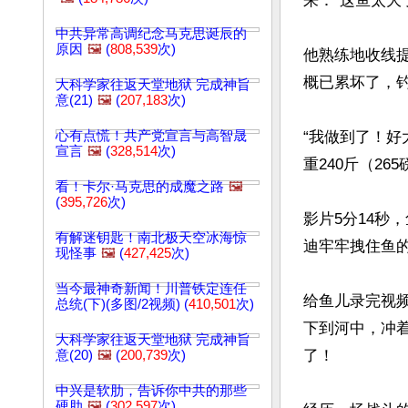
来：“这鱼太大
中共异常高调纪念马克思诞辰的
原因
🖼️
(
808,539
次)
他熟练地收线
概已累坏了，钓
大科学家往返天堂地狱 完成神旨
意(21)
🖼️
(
207,183
次)
心有点慌！共产党宣言与高智晟
“我做到了！
宣言
🖼️
(
328,514
次)
重240斤（26
看！卡尔·马克思的成魔之路
🖼️
(
395,726
次)
影片5分14秒
有解迷钥匙！南北极天空冰海惊
迪牢牢拽住鱼的
现怪事
🖼️
(
427,425
次)
当今最神奇新闻！川普铁定连任
给鱼儿录完视
总统(下)(多图/2视频) (
410,501
次)
下到河中，冲
大科学家往返天堂地狱 完成神旨
了！

意(20)
🖼️
(
200,739
次)
中兴是软肋，告诉你中共的那些
硬肋
🖼️
(
302,597
次)