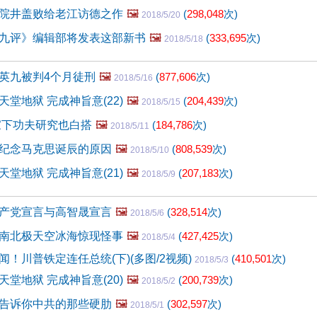
院井盖败给老江访德之作
🖼️
(
298,048
次)
2018/5/20
九评》编辑部将发表这部新书
🖼️
(
333,695
次)
2018/5/18
英九被判4个月徒刑
🖼️
(
877,606
次)
2018/5/16
堂地狱 完成神旨意(22)
🖼️
(
204,439
次)
2018/5/15
家下功夫研究也白搭
🖼️
(
184,786
次)
2018/5/11
纪念马克思诞辰的原因
🖼️
(
808,539
次)
2018/5/10
堂地狱 完成神旨意(21)
🖼️
(
207,183
次)
2018/5/9
产党宣言与高智晟宣言
🖼️
(
328,514
次)
2018/5/6
南北极天空冰海惊现怪事
🖼️
(
427,425
次)
2018/5/4
！川普铁定连任总统(下)(多图/2视频)
(
410,501
次)
2018/5/3
堂地狱 完成神旨意(20)
🖼️
(
200,739
次)
2018/5/2
告诉你中共的那些硬肋
🖼️
(
302,597
次)
2018/5/1