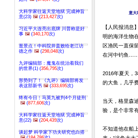
大科学家往返天堂地狱 完成神旨
意(23)
🖼️
(
213,427
次)
【人民报消息
习近平大连亮出底牌 川普称是好
事
🖼️
(
340,170
次)
明的海洋生物
区渔民一直保
逛景点！中科院井盖败给老江访
德之作
🖼️
(
298,048
次)
在河中钓鱼……
九评编辑部：魔鬼在统治着我们
的世界(1) (
356,795
次)
2016年夏天，
形势到了！《九评》编辑部将发
的大鱼，几乎
表这部新书
🖼️
(
333,695
次)
终有今日﹗马英九被判4个月徒刑
当天，格里森
🖼️
(
877,606
次)
验，是个非常有
大科学家往返天堂地狱 完成神旨
意(22)
🖼️
(
204,439
次)
不知道他在船
谈起梦 科学家下功夫研究也白搭
🖼️
(
184,786
次)