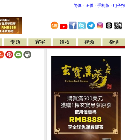
简体
-
正體
-
手机版
-
电子报
专题
寰宇
维权
视频
杂谈