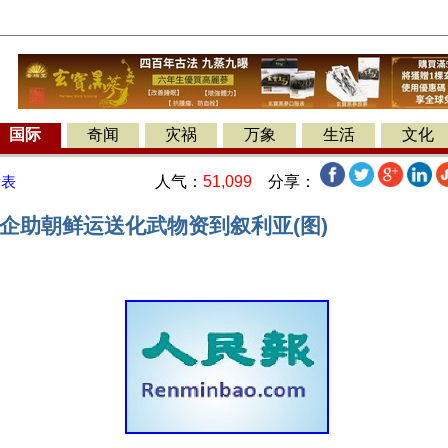
国际
奇闻
灾祸
万象
生活
文化
人气：
51,099
分享：
发表
中企助朝鲜运送化武物资到叙利亚(图)