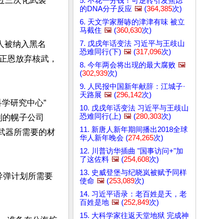
过三次化武袭
5. 不花一分钱！可逆转引发焦虑
的DNA分子反应
🖼️
(
364,385
次)
6. 天文学家掰哧的津津有味 被立
马截住
🖼️
(
360,630
次)
7. 戊戌年话变法 习近平与王歧山
人被纳入黑名
恐难同行(下)
🖼️
(
317,096
次)
正恩放弃核武，
8. 今年两会将出现的最大腐败
🖼️
(
302,939
次)
9. 人民报中国新年献辞：江城子·
天路展
🖼️
(
296,142
次)
学研究中心”
10. 戊戌年话变法 习近平与王歧山
恐难同行(上)
🖼️
(
280,303
次)
列的幌子公司
11. 新唐人新年期间播出2018全球
制造武器所需要的材
华人新年晚会 (
274,265
次)
12. 川普访华插曲 "国事访问+"加
了这佐料
🖼️
(
254,608
次)
13. 史威登堡与纪晓岚被赋予同样
导弹计划所需要
使命
🖼️
(
253,089
次)
14. 习近平语录：老百姓是天，老
百姓是地
🖼️
(
252,849
次)
15. 大科学家往返天堂地狱 完成神