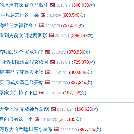
的津津有味 被立马截住
🖼️
(
360,630
次)
2018/2/7
近平故意忘记这一幕
🖼️
(
809,546
次)
2018/2/6
海雄任大裤衩台长
🖼️
(
737,691
次)
2018/2/5
看到史前文明这两图形
🖼️
(
298,143
次)
2018/2/4
究明白这个,就成功了
🖼️
(
370,936
次)
2018/2/2
韩国情报院漂白假玄松月
🖼️
(
729,379
次)
2018/2/1
层 宇航员还是没水喝
🖼️
(
360,898
次)
2018/1/31
庆 习式文革已经开始
🖼️
(
337,849
次)
2018/1/30
学家惊到掉了下巴
🖼️
(
157,159
次)
2018/1/27
堂地狱 完成神旨意(9)
🖼️
(
160,626
次)
2018/1/24
目的只有这一个
🖼️
(
347,135
次)
2018/1/20
河系为啥吞噬11座小星系
🖼️
(
367,729
次)
2018/1/19