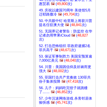
惠贸易
🖼️
(
49,800
次)
49. 庆祝以建国70周年 美使馆5月
迁耶路撒冷
🖼️
(
49,704
次)
50. 中共眼中钉 哈里斯上将获川普
提名任驻澳大使
🖼️
(
48,841
次)
51. 无国界记者警告：防监控 在华
记者勿用苹果iCloud
🖼️
(
48,827
次)
52. 打击恐怖组织 菲政府逮捕2名
菲共高干
🖼️
(
48,671
次)
53. 保证军事制胜力 美国安预算逾
7,000亿美元
🖼️
(
48,040
次)
54. 川普：美国因信仰及祈祷而更
强大
🖼️
(
48,002
次)
55. 菲国打击共产党奏效 130菲共
份子集体投降
🖼️
(
47,418
次)
56. 儿子：妈妈吃完饺子就跳楼
了……
🖼️
(
46,852
次)
57. 少年沉迷网络游戏 杀害邻居体
验快感
🖼️
(
45,741
次)