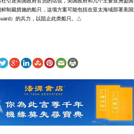
透社引述美国政府官员的话说，美国政府和几个主要亚洲盟国
朝鲜制裁措施的船只，这项方案可能包括在亚太海域部署美国
st Guard）的兵力，以阻止此类船只。△
ww.renminbao.com/rmb/articles/2018/2/25/66940.html