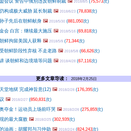
盟会议 警告中俄别违反朝鲜制裁
🖼️
(
75,573
次)
2018/8/5
仍构成极大威胁 延长制裁
🖼️
(
78,838
次)
2018/6/23
孙子先后在朝鲜献身
🖼️
(
881,050
次)
2018/5/30
金会 白宫：继续最大施压
🖼️
(
69,818
次)
2018/5/16
朝鲜拘留美国人获释
🖼️
(
71,344
次)
2018/5/9
受朝鲜阶段性弃核 不走老路
🖼️
(
66,626
次)
2018/5/8
讲 谈朝鲜和边境墙等问题
🖼️
(
67,116
次)
2018/4/28
更多文章导读：
2018年2月25日
堂地狱 完成神旨意(12)
🖼️
(
176,395
次)
2018/2/28
议
🖼️
(
850,831
次)
2018/2/27
奥夺金！运动员上场前吓哭
🖼️
(
275,859
次)
2018/2/26
现的最大腐败
🖼️
(
302,939
次)
2018/2/25
的油画：胡耀邦与习仲勋
🖼️
(
824,243
次)
2018/2/24