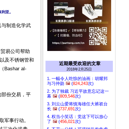
送与制造化学武
国贸易公司帮助
砖以及不锈钢管和
近期最受欢迎的文章
har al-
2018年2月25日
1. 一幅令人吃惊的油画：胡耀邦
与习仲勋
🖼️
(
824,243
次)
2. 为了独裁 习近平故意忘记这一
的部份交易，平
幕
🖼️
(
809,546
次)
3. 刘云山爱将慎海雄任大裤衩台
长
🖼️
(
737,691
次)
4. 权当小笑话：党这下可以放心
取军事行动。
了
🖼️
(
456,021
次)