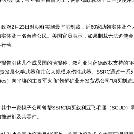
医学协会”说，今年截至目前为止，阿萨德政权对平民至少使用
政府2月23日对朝鲜实施最严厉制裁，近60家助朝实体及个
的实体及一名台湾公民。美国官员表示，如果制裁无法迫使金
行动。

密报告引述几个成员国的情报称，叙利亚阿萨德政权支持的“科
负责发展化学武器和其它大规模杀伤性武器。SSRC通过一系
ompanies）向平壤的主要军火商“朝鲜矿业开发贸易公司”购买
其中一家幌子公司曾帮SSRC购买叙利亚飞毛腿（SCUD）
推进剂及其零件。
