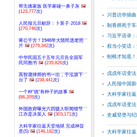
帮无痛家族 医学家碰一鼻子灰
🖼️
(
123,777
次)
川普访华插曲 
人民报元旦献辞：卜算子·2018
🖼️
制香师死于车
(
270,746
次)
习近平语录：
蒋公千古！1946年大陆民选老照
片
🖼️
(
279,342
次)
权当小笑话：
刨根才知底！
中华民国五十五年元旦告全国军
民同胞书
🖼️
(
239,826
次)
戊戌年话变法
高智晟律师的书一出，于泓源下
台了
🖼️
(
238,441
次)
人民报中国新
一个种"德"有种子的故事
🖼️
大科学家往返天
(
86,209
次)
戊戌年话变法
外国政府曝光六四骇人听闻细节
江亦是决策人
🖼️
(
303,171
次)
史威登堡与纪
大科学家往返天堂地狱 完成神旨
意(5)
🖼️
(
146,182
次)
大科学家往返天