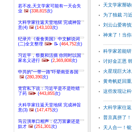
天文学家掰哧
若不改,天文学家可能有一天会失
业
🖼️
(
338,815
次)
为了独裁 习
大科学家往返天堂地狱 完成神旨
刘云山爱将慎
意(4)
🖼️
(
143,103
次)
神来了！当你
纪录片《蚕食美国》中文解说词
(二)全文整理
🖼️▶️
📝 (
464,752
次)
科学家若能研
习近平，祭奠和活摘 你同时以国
家名义进行
🖼️▶️
(
2,369,808
次)
讨好金正恩 
火星现巨大冰
中共的"一带一路"吓晕南亚各国
🖼️
(
280,390
次)
黄奇帆贬回重
党官私下说：习近平是不是吃错
这些发现让科
了药
🖼️▶️
(
443,855
次)
大科学家往返天堂地狱 完成神旨
大科学家往返天
意(3)
🖼️
(
147,475
次)
普京真拼了！
马云演单口相声：亿万富豪还是
奴才
🖼️
(
251,301
次)
天人合一！银