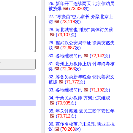
26. 新年开工连续两天 北京信访局
被挤爆
🖼️
(
73,320
次)
27. "毒疫苗"患儿家长 齐聚北京上
访
🖼️
(
73,119
次)
28. 河北城管也"维权" 集体讨欠薪
🖼️
(
73,107
次)
29. 握武汉公安局罪证 徐秦突然失
联
🖼️
(
72,687
次)
30. 各地维权简讯
🖼️
(
72,143
次)
31. 贵州上万教师上访 讨年终考核
奖
🖼️
(
72,068
次)
32. 筹备另类新年晚会 访民姜家文
被抓
🖼️
(
71,772
次)
33. 各地维权简讯
🖼️
(
71,192
次)
34. 千余民办教师 齐聚北京维权
🖼️
(
70,935
次)
35. 年关讨薪难 农民工盼平安过年
🖼️
(
70,712
次)
36. 宣传名校落户未兑现 陕业主抗
议
🖼️
(
70,263
次)