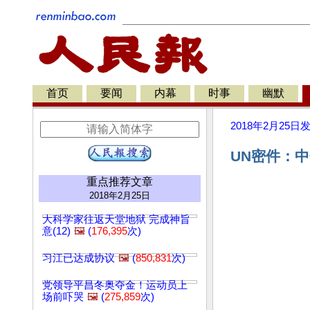
首页
要闻
内幕
时事
幽默
2018年2月25日
UN密件：
重点推荐文章
2018年2月25日
大科学家往返天堂地狱 完成神旨
意(12)
🖼️
(
176,395
次)
习江已达成协议
🖼️
(
850,831
次)
党领导平昌冬奥夺金！运动员上
场前吓哭
🖼️
(
275,859
次)