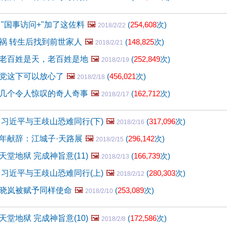
"国事访问+"加了这佐料
🖼️
(
254,608
次)
2018/2/22
祸 转生后找到前世家人
🖼️
(
148,825
次)
2018/2/21
老百姓是天，老百姓是地
🖼️
(
252,849
次)
2018/2/19
党这下可以放心了
🖼️
(
456,021
次)
2018/2/18
几个令人惊叹的奇人奇事
🖼️
(
162,712
次)
2018/2/17
 习近平与王歧山恐难同行(下)
🖼️
(
317,096
次)
2018/2/16
年献辞：江城子·天路展
🖼️
(
296,142
次)
2018/2/15
堂地狱 完成神旨意(11)
🖼️
(
166,739
次)
2018/2/13
 习近平与王歧山恐难同行(上)
🖼️
(
280,303
次)
2018/2/12
晓岚被赋予同样使命
🖼️
(
253,089
次)
2018/2/10
堂地狱 完成神旨意(10)
🖼️
(
172,586
次)
2018/2/8