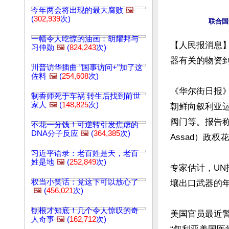
今年两会将出现的最大腐败
🖼️
(
302,939
次)
一幅令人吃惊的油画：胡耀邦与
【人民报消息
习仲勋
🖼️
(
824,243
次)
器有关的物资到
川普访华插曲 "国事访问+"加了这
佐料
🖼️
(
254,608
次)
《华尔街日报》
制香师死于车祸 转生后找到前世
家人
🖼️
(
148,825
次)
朝鲜向叙利亚
阀门等。报告称
不花一分钱！可逆转引发焦虑的
DNA分子反应
🖼️
(
364,385
次)
Assad）政
习近平语录：老百姓是天，老百
姓是地
🖼️
(
252,849
次)
专家估计，U
权当小笑话：党这下可以放心了
壤出口武器的年
🖼️
(
456,021
次)
刨根才知底！几个令人惊叹的奇
美国官员最近
人奇事
🖼️
(
162,712
次)