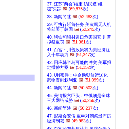
37. 江苏"两会"结束 访民遭"维
稳"失踪
🖼️
(
69,875
次)
38. 新闻简述
🖼️
(
52,483
次)
39. 可执行斩首任务 美灰鹰无人机
将部署于韩国
🖼️
(
52,245
次)
40. 钢铁和铝材进口危害国安 川普
拟祭重罚
🖼️
(
51,361
次)
41. 白宫：川普政策将为美经济注
入十年动力
🖼️
(
51,347
次)
42. 因应韩半岛可能的冲突 美军拟
定撤侨方案
🖼️
(
51,152
次)
43. UN密件：中企助朝鲜运送化
武物资到叙利亚
🖼️
(
51,099
次)
44. 新闻简述
🖼️
(
50,503
次)
45. 美情报六巨头：中俄朝是全球
三大网络威胁
🖼️
(
50,256
次)
46. 新闻简述
🖼️
(
50,237
次)
47. 彭斯会安倍 重申对朝祭最严厉
经济制裁
🖼️
(
49,983
次)
48. 白宫公布基建计划 要求公平互