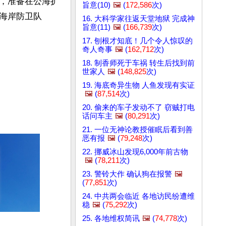
，准备在公海扩
旨意(10)
🖼️
(
172,586
次)
海岸防卫队
16. 大科学家往返天堂地狱 完成神
旨意(11)
🖼️
(
166,739
次)
17. 刨根才知底！几个令人惊叹的
奇人奇事
🖼️
(
162,712
次)
18. 制香师死于车祸 转生后找到前
世家人
🖼️
(
148,825
次)
19. 海底奇异生物 人鱼发现有实证
🖼️
(
87,514
次)
20. 偷来的车子发动不了 窃贼打电
话问车主
🖼️
(
80,291
次)
21. 一位无神论教授催眠后看到善
恶有报
🖼️
(
79,248
次)
22. 挪威冰山发现6,000年前古物
🖼️
(
78,211
次)
23. 警铃大作 确认狗在报警
🖼️
(
77,851
次)
24. 中共两会临近 各地访民纷遭维
稳
🖼️
(
75,292
次)
25. 各地维权简讯
🖼️
(
74,778
次)