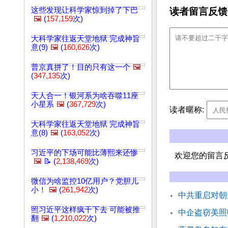
读者留言反馈
这些发现让科学家惊到掉了下巴
🖼️
(
157,159
次)
大科学家往返天堂地狱 完成神旨
意(9)
🖼️
(
160,626
次)
普京真拼了！目的只有这一个
🖼️
(
347,135
次)
天人合一！银河系为啥吞噬11座
小星系
🖼️
(
367,729
次)
读者暱称:
大科学家往返天堂地狱 完成神旨
意(8)
🖼️
(
163,052
次)
习近平的下场可能比薄熙来还惨
欢迎您的留言
🖼️
📝 (
2,138,469
次)
微信为啥监控10亿用户？党胆儿
小！
🖼️
(
261,942
次)
中共重启对朝
照习近平这样疯干下去 可能被推
中企盗窃美照明
翻
🖼️
(
1,210,022
次)