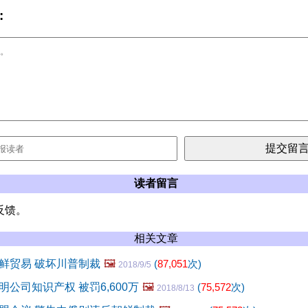
:
读者留言
反馈。
相关文章
鲜贸易 破坏川普制裁
🖼️
(
87,051
次)
2018/9/5
公司知识产权 被罚6,600万
🖼️
(
75,572
次)
2018/8/13