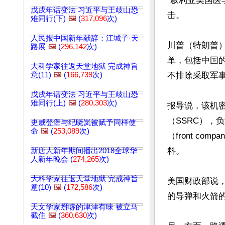
“叙利亚美国
戊戌年话变法 习近平与王歧山恐
击。

难同行(下)
🖼️
(
317,096
次)
人民报中国新年献辞：江城子·天
川普（特朗普）
路展
🖼️
(
296,142
次)
单，包括中国
大科学家往返天堂地狱 完成神旨
意(11)
🖼️
(
166,739
次)
不排除采取军事
戊戌年话变法 习近平与王歧山恐
难同行(上)
🖼️
(
280,303
次)
报导说，该机
（SSRC），
史威登堡与纪晓岚被赋予同样使
命
🖼️
(
253,089
次)
（front c
料。

新唐人新年期间播出2018全球华
人新年晚会 (
274,265
次)
大科学家往返天堂地狱 完成神旨
美国财政部说，
意(10)
🖼️
(
172,586
次)
的导弹和火箭的
天文学家掰哧的津津有味 被立马
截住
🖼️
(
360,630
次)