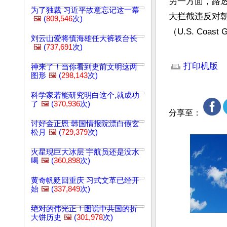
另一方面，路
为了独裁 习近平故意忘记这一幕
大拦截违反对
🖼️
(
809,546
次)
（U.S. Coa
刘云山爱将慎海雄任大裤衩台长
🖼️
(
737,691
次)
文章网址: http://w
打印机版
神来了！当你看到史前文明这两
图形
🖼️
(
298,143
次)
科学家若能研究明白这个,就成功
了
🖼️
(
370,936
次)
分享至：
讨好金正恩 韩国情报院漂白假玄
松月
🖼️
(
729,379
次)
火星现巨大冰层 宇航员还是没水
喝
🖼️
(
360,898
次)
黄奇帆贬回重庆 习式文革已经开
始
🖼️
(
337,849
次)
绝对的伟光正！图说中共国的折
大饼历史
🖼️
(
301,978
次)