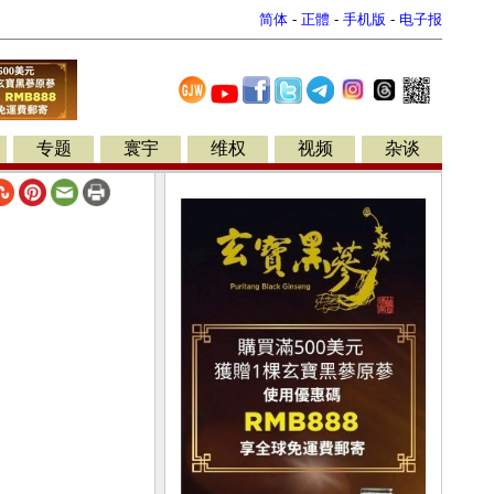
简体
-
正體
-
手机版
-
电子报
专题
寰宇
维权
视频
杂谈