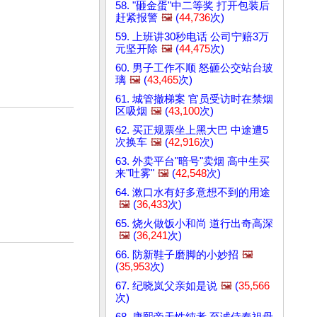
58. "砸金蛋"中二等奖 打开包装后
赶紧报警
🖼️
(
44,736
次)
59. 上班讲30秒电话 公司宁赔3万
元坚开除
🖼️
(
44,475
次)
60. 男子工作不顺 怒砸公交站台玻
璃
🖼️
(
43,465
次)
61. 城管撤梯案 官员受访时在禁烟
区吸烟
🖼️
(
43,100
次)
62. 买正规票坐上黑大巴 中途遭5
次换车
🖼️
(
42,916
次)
63. 外卖平台"暗号"卖烟 高中生买
来"吐雾"
🖼️
(
42,548
次)
64. 漱口水有好多意想不到的用途
🖼️
(
36,433
次)
65. 烧火做饭小和尚 道行出奇高深
🖼️
(
36,241
次)
66. 防新鞋子磨脚的小妙招
🖼️
(
35,953
次)
67. 纪晓岚父亲如是说
🖼️
(
35,566
次)
68. 康熙帝天性纯孝 至诚侍奉祖母