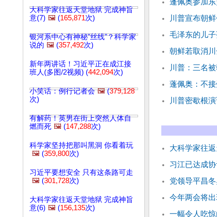
蓬佩奥参加东
大科学家往返天堂地狱 完成神旨
意(7)
🖼️
(
165,871
次)
川普宣布朝鲜
毛泽东的儿子
银河系中心有神秘"丝线"？科学家
说的
🖼️
(
357,492
次)
朝鲜若取消川
新年两讲话！习近平正在成江接
川普：三名被
班人(多图/2视频) (
442,094
次)
蓬佩奥：不接
小笑话：例行记者会
🖼️
(
379,128
次)
川普密歇根演
有解药！英男在街上突然人体自
燃而死
🖼️
(
147,288
次)
科学家坚持把那叫黑洞 你看着玩
大科学家往返天
🖼️
(
359,800
次)
习江已达成协
习近平要想安全 只有这条路可走
🖼️
(
301,728
次)
党领导平昌冬
今年两会将出
大科学家往返天堂地狱 完成神旨
意(6)
🖼️
(
156,135
次)
一幅令人吃惊