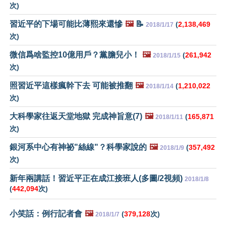
次)
習近平的下場可能比薄熙來還慘
🖼️
📝
(
2,138,469
2018/1/17
次)
微信爲啥監控10億用戶？黨膽兒小！
🖼️
(
261,942
2018/1/15
次)
照習近平這樣瘋幹下去 可能被推翻
🖼️
(
1,210,022
2018/1/14
次)
大科學家往返天堂地獄 完成神旨意(7)
🖼️
(
165,871
2018/1/11
次)
銀河系中心有神祕"絲線"？科學家說的
🖼️
(
357,492
2018/1/9
次)
新年兩講話！習近平正在成江接班人(多圖/2視頻)
2018/1/8
(
442,094
次)
小笑話：例行記者會
🖼️
(
379,128
次)
2018/1/7