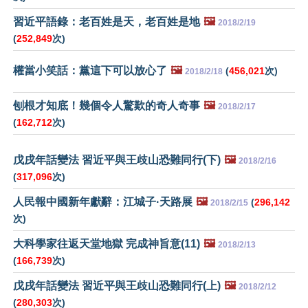
習近平語錄：老百姓是天，老百姓是地
🖼️
2018/2/19
(
252,849
次)
權當小笑話：黨這下可以放心了
🖼️
(
456,021
次)
2018/2/18
刨根才知底！幾個令人驚歎的奇人奇事
🖼️
2018/2/17
(
162,712
次)
戊戌年話變法 習近平與王歧山恐難同行(下)
🖼️
2018/2/16
(
317,096
次)
人民報中國新年獻辭：江城子·天路展
🖼️
(
296,142
2018/2/15
次)
大科學家往返天堂地獄 完成神旨意(11)
🖼️
2018/2/13
(
166,739
次)
戊戌年話變法 習近平與王歧山恐難同行(上)
🖼️
2018/2/12
(
280,303
次)