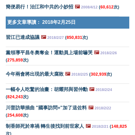
簡便易行！治江和中共的小妙招
🖼️
(
60,612
次)
2008/4/12
更多文章導讀：
2018年2月25日
習江已達成協議
🖼️
(
850,831
次)
2018/2/27
黨領導平昌冬奧奪金！運動員上場前嚇哭
🖼️
2018/2/26
(
275,859
次)
今年兩會將出現的最大腐敗
🖼️
(
302,939
次)
2018/2/25
一幅令人吃驚的油畫：胡耀邦與習仲勳
🖼️
2018/2/24
(
824,243
次)
川普訪華插曲 "國事訪問+"加了這佐料
🖼️
2018/2/22
(
254,608
次)
制香師死於車禍 轉生後找到前世家人
🖼️
(
148,825
2018/2/21
次)