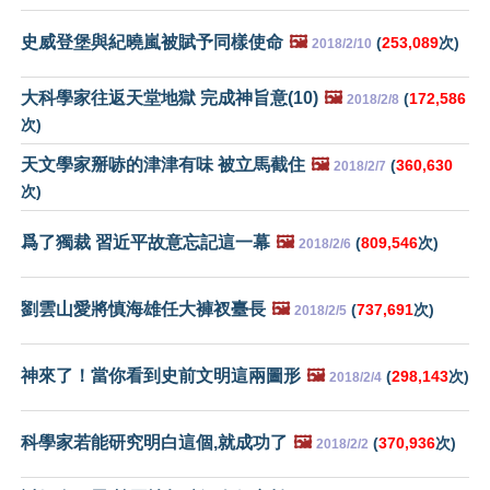
史威登堡與紀曉嵐被賦予同樣使命
🖼️
(
253,089
次)
2018/2/10
大科學家往返天堂地獄 完成神旨意(10)
🖼️
(
172,586
2018/2/8
次)
天文學家掰哧的津津有味 被立馬截住
🖼️
(
360,630
2018/2/7
次)
爲了獨裁 習近平故意忘記這一幕
🖼️
(
809,546
次)
2018/2/6
劉雲山愛將慎海雄任大褲衩臺長
🖼️
(
737,691
次)
2018/2/5
神來了！當你看到史前文明這兩圖形
🖼️
(
298,143
次)
2018/2/4
科學家若能研究明白這個,就成功了
🖼️
(
370,936
次)
2018/2/2