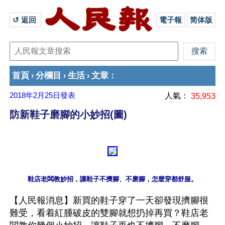
↺ 返回 
電子報
简体版
首頁
分欄目
生活
文章
›
›
›
：
2018年2月25日
發表
人氣：
35,953
防新鞋子磨腳的小妙招(圖)
【人民報消息】新買的鞋子穿了一天卻發現擠腳很
難受，看着紅腫破皮的雙腳就想扔掉再買？鞋店老