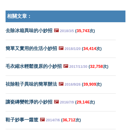
相關文章：
去除冰箱異味的小妙招
🖼️
(
35,743
次)
2018/3/5
簡單又實用的生活小妙招
🖼️
(
34,414
次)
2018/1/20
毛衣縮水輕鬆復原的小妙招
🖼️
(
32,758
次)
2017/11/30
祛除鞋子異味的簡單辦法
🖼️
(
39,909
次)
2016/9/26
讓瓷磚變乾淨的小妙招
🖼️
(
29,146
次)
2016/7/9
鞋子妙事一籮筐
🖼️
(
36,712
次)
2014/7/6