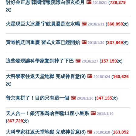
討好金正恩 韓國情報院漂白假玄松月
🖼️
(
729,379
2018/2/1
次)
火星現巨大冰層 宇航員還是沒水喝
🖼️
(
360,898
次)
2018/1/31
黃奇帆貶回重慶 習式文革已經開始
🖼️
(
337,849
次)
2018/1/30
這些發現讓科學家驚到掉了下巴
🖼️
(
157,159
次)
2018/1/27
大科學家往返天堂地獄 完成神旨意(9)
🖼️
(
160,626
2018/1/24
次)
普京真拼了！目的只有這一個
🖼️
(
347,135
次)
2018/1/20
天人合一！銀河系爲啥吞噬11座小星系
🖼️
2018/1/19
(
367,729
次)
大科學家往返天堂地獄 完成神旨意(8)
🖼️
(
163,052
2018/1/18