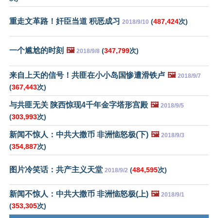
重走文革路！奸臣当道 积恶成习
(
487,424
次)
2018/9/10
一个尴尬的时刻
🖼️
(
347,799
次)
2018/9/8
来自上天的信号！共匪在小小岛国惨遭滑铁卢
🖼️
2018/9/7
(
367,443
次)
与共匪无关 陕西惊现4千年金字塔形宫殿
🖼️
2018/9/5
(
303,993
次)
新闻不惊人：中共大撒币 非洲恼怒极(下)
🖼️
2018/9/3
(
354,887
次)
图片冷笑话：共产主义天堂
(
484,595
次)
2018/9/2
新闻不惊人：中共大撒币 非洲恼怒极(上)
🖼️
2018/9/1
(
353,305
次)