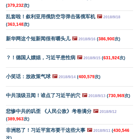
(
379,232
次)
乱套啦！叙利亚用俄防空导弹击落俄军机
🖼️
2018/9/18
(
363,148
次)
新华网这个短新闻很有嚼头儿
🖼️
(
386,900
次)
2018/9/16
？！德国人嫖娼，习近平患性病
🖼️
(
631,924
次)
2018/9/15
小笑话：放政策气球
🖼️
(
400,579
次)
2018/9/14
中共顶级丑闻！谁点了习近平的穴
🖼️
(
730,969
次)
2018/9/13
悲惨中共的叽歪 《人民公敌》考卷满分
🖼️
2018/9/12
(
389,963
次)
非洲怒了！习近平宣布要干这些大事
🖼️
(
430,546
2018/9/11
次)