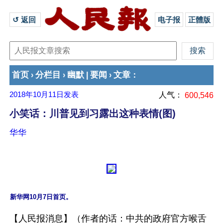
↺ 返回 
电子报
正體版
首页
分栏目
幽默
要闻
文章
›
›
|
›
：
2018年10月11日
发表
人气：
600,546
小笑话：川普见到习露出这种表情(图)
华华
新华网10月7日首页。
【人民报消息】（作者的话：中共的政府官方喉舌