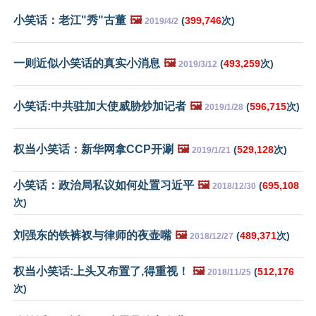
小笑话：老江"秀"古董
🖼️
(
399,746
次)
2019/4/2
一则近似小笑话的真实小消息
🖼️
(
493,259
次)
2019/3/12
小笑话:中共驻加大使威胁炒加记者
🖼️
(
596,715
次)
2019/1/28
权当小笑话：新华网拿CCP开涮
🖼️
(
529,128
次)
2019/1/21
小笑话：政治局私议如何处置习近平
🖼️
(
695,108
2018/12/30
次)
刘强东的铁裤衩与律师的夜壶嘴
🖼️
(
489,371
次)
2018/12/27
权当小笑话:上头又布置了,得重视！
🖼️
(
512,176
2018/11/25
次)