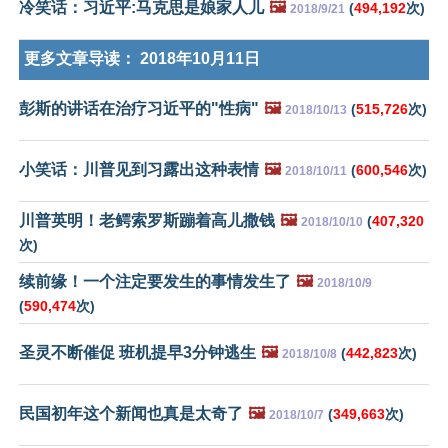
冷笑话：习近平:马克思是娘家人儿
🖼️
(
494,192
次)
2018/9/21
更多文章导读：
2018年10月11日
彭斯的讲话在治疗习近平的"性病"
🖼️
(
515,726
次)
2018/10/13
小笑话：川普见到习露出这种表情
🖼️
(
600,546
次)
2018/10/11
川普英明！老鳄索罗斯蹦着高儿撒钱
🖼️
(
407,320
2018/10/10
次)
续前缘！一个注定要发生的事情发生了
🖼️
2018/10/9
(
590,474
次)
圣灵不断催促 班机提早3分钟逃生
🖼️
(
442,823
次)
2018/10/8
民国初年这个新闻也真是太奇了
🖼️
(
349,663
次)
2018/10/7