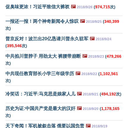
促臭味更浓！习近平致信大裤衩
🖼️
(
974,715
次)
2018/9/26
一报还一报！两个神奇新闻令人惊叹
🖼️
(
340,399
2018/9/25
次)
普京反对！波兰出20亿恳请川普永久驻军
🖼️
2018/9/24
(
395,546
次)
中共掐川普脖子 用劲太大 裤腰带崩断
🖼️
(
479,266
2018/9/23
次)
中共现任教育部长小学三年级学历
🖼️
(
1,102,561
2018/9/22
次)
冷笑话：习近平:马克思是娘家人儿
🖼️
(
494,192
次)
2018/9/21
历史为证:中国共产党是最大的汉奸
🖼️
(
1,178,165
2018/9/20
次)
天下奇闻！军机被叙击落 俄要以国负责
🖼️
2018/9/19