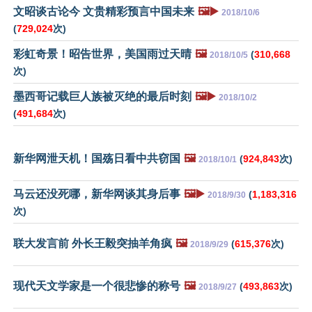
文昭谈古论今 文贵精彩预言中国未来
🖼️▶️
2018/10/6
(
729,024
次)
彩虹奇景！昭告世界，美国雨过天晴
🖼️
(
310,668
2018/10/5
次)
墨西哥记载巨人族被灭绝的最后时刻
🖼️▶️
2018/10/2
(
491,684
次)
新华网泄天机！国殇日看中共窃国
🖼️
(
924,843
次)
2018/10/1
马云还没死哪，新华网谈其身后事
🖼️▶️
(
1,183,316
2018/9/30
次)
联大发言前 外长王毅突抽羊角疯
🖼️
(
615,376
次)
2018/9/29
现代天文学家是一个很悲惨的称号
🖼️
(
493,863
次)
2018/9/27