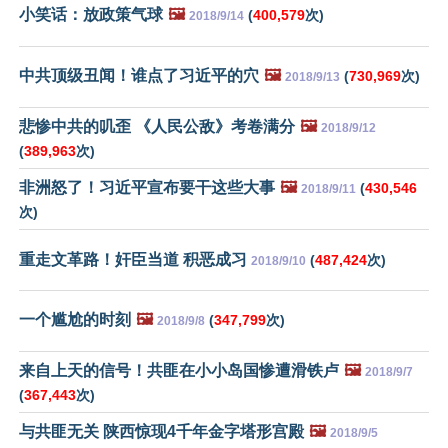
小笑话：放政策气球
🖼️
(
400,579
次)
2018/9/14
中共顶级丑闻！谁点了习近平的穴
🖼️
(
730,969
次)
2018/9/13
悲惨中共的叽歪 《人民公敌》考卷满分
🖼️
2018/9/12
(
389,963
次)
非洲怒了！习近平宣布要干这些大事
🖼️
(
430,546
2018/9/11
次)
重走文革路！奸臣当道 积恶成习
(
487,424
次)
2018/9/10
一个尴尬的时刻
🖼️
(
347,799
次)
2018/9/8
来自上天的信号！共匪在小小岛国惨遭滑铁卢
🖼️
2018/9/7
(
367,443
次)
与共匪无关 陕西惊现4千年金字塔形宫殿
🖼️
2018/9/5