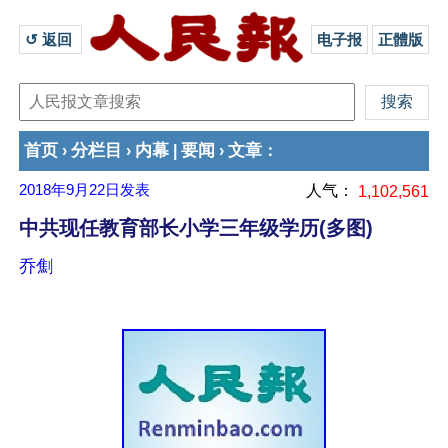
↺ 返回 
电子报
正體版
首页
分栏目
内幕
要闻
文章
›
›
|
›
：
2018年9月22日
发表
人气：
1,102,561
中共现任教育部长小学三年级学历(多图)
乔劁