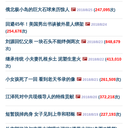
俄北极小岛的巨大石球来历惊人
🖼️
(
247,095
次)
2018/8/25
回避45年！美国男出书谈被外星人绑架
🖼️
2018/8/24
(
254,678
次)
刘源回忆父亲 一块石头不能绊倒两次
🖼️
(
848,679
2018/8/23
次)
继承传统 小夫妻扎根乡土 泥塑生意火
🖼️
(
413,010
2018/8/22
次)
小女孩死了一回 看到老天爷录的像
🖼️
(
261,509
次)
2018/8/21
江泽民对中共现领导人的特殊贡献
🖼️
(
372,218
次)
2018/8/20
短暂脱掉肉身 女子见到上帝和耶稣
🖼️
(
227,193
次)
2018/8/19