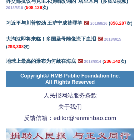
外交部抗议与克里木演唱改词的“塔里木河”(多图/2视频)
(
508,129
次)
2018/8/18
习近平与川普较劲 王沪宁成替罪羊
🖼️
(
856,287
次)
2018/8/16
大淘汰即将来临！多国圣母雕像流下血泪
🖼️
2018/8/15
(
293,308
次)
地球上最高的瀑布为何藏在海底
🖼️
(
236,142
次)
2018/8/14
Copyright© RMB Public Foundation Inc.
All Rights Reserved
人民报网站服务条款
关于我们
反馈信箱：
editor@renminbao.com