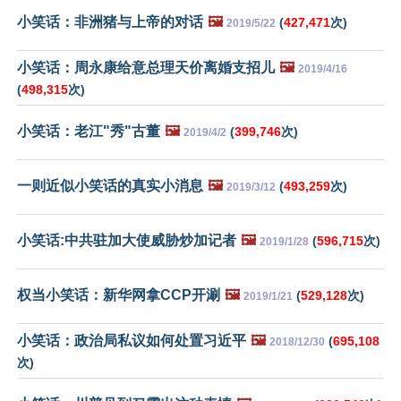
小笑话：非洲猪与上帝的对话
🖼️
(
427,471
次)
2019/5/22
小笑话：周永康给意总理天价离婚支招儿
🖼️
2019/4/16
(
498,315
次)
小笑话：老江"秀"古董
🖼️
(
399,746
次)
2019/4/2
一则近似小笑话的真实小消息
🖼️
(
493,259
次)
2019/3/12
小笑话:中共驻加大使威胁炒加记者
🖼️
(
596,715
次)
2019/1/28
权当小笑话：新华网拿CCP开涮
🖼️
(
529,128
次)
2019/1/21
小笑话：政治局私议如何处置习近平
🖼️
(
695,108
2018/12/30
次)