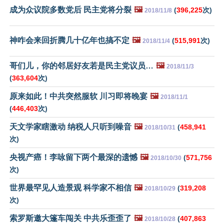
成为众议院多数党后 民主党将分裂
🖼️
(
396,225
次)
2018/11/8
神咋会来回折腾几十亿年也搞不定
🖼️
(
515,991
次)
2018/11/4
哥们儿，你的邻居好友若是民主党议员…
🖼️
2018/11/3
(
363,604
次)
原来如此！中共突然服软 川习即将晚宴
🖼️
2018/11/1
(
446,403
次)
天文学家瞎激动 纳税人只听到噪音
🖼️
(
458,941
2018/10/31
次)
央视产癌！李咏留下两个最深的遗憾
🖼️
(
571,756
2018/10/30
次)
世界最罕见人造景观 科学家不相信
🖼️
(
319,208
2018/10/29
次)
索罗斯邀大篷车闯关 中共乐歪歪了
🖼️
(
407,863
2018/10/28