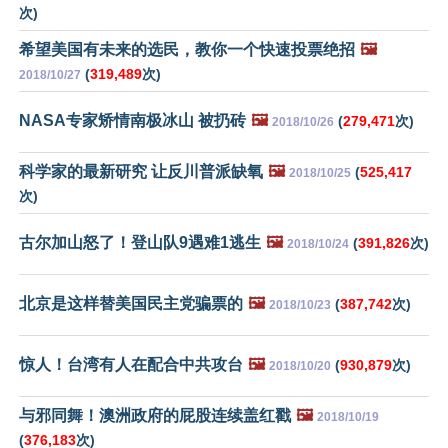
次)
希望美国有未来的选民，教你一个快速投票绝招
🖼️
(
319,489
次)
2018/10/27
NASA专家矫情南极冰山 被扔砖
🖼️
(
279,471
次)
2018/10/26
科学家的最新研究 让反川普派缺氧
🖼️
(
525,417
2018/10/25
次)
古尔加山怒了！登山队9遇难1逃生
🖼️
(
391,826
次)
2018/10/24
北京是这样替美国民主党骗票的
🖼️
(
387,742
次)
2018/10/23
惊人！台湾有人在配合中共攻台
🖼️
(
930,879
次)
2018/10/20
与邪同舞！澳洲政府的屁股连续盖红戳
🖼️
2018/10/19
(
376,183
次)