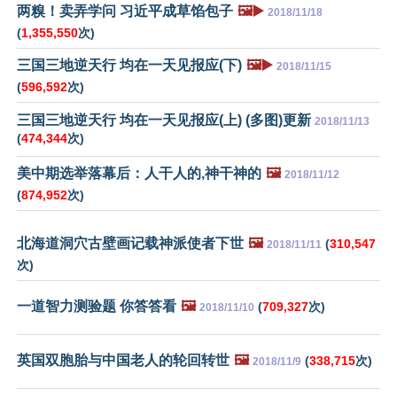
两糗！卖弄学问 习近平成草馅包子
🖼️▶️
2018/11/18
(
1,355,550
次)
三国三地逆天行 均在一天见报应(下)
🖼️▶️
2018/11/15
(
596,592
次)
三国三地逆天行 均在一天见报应(上) (多图)更新
2018/11/13
(
474,344
次)
美中期选举落幕后：人干人的,神干神的
🖼️
2018/11/12
(
874,952
次)
北海道洞穴古壁画记载神派使者下世
🖼️
(
310,547
2018/11/11
次)
一道智力测验题 你答答看
🖼️
(
709,327
次)
2018/11/10
英国双胞胎与中国老人的轮回转世
🖼️
(
338,715
次)
2018/11/9