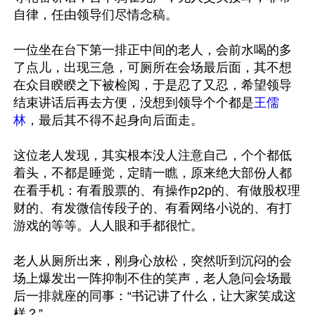
自律，任由领导们尽情念稿。

一位坐在台下第一排正中间的老人，会前水喝的多
了点儿，出现三急，可厕所在会场最后面，其不想
在众目睽睽之下被检阅，于是忍了又忍，希望领导
结束讲话后再去方便，没想到领导个个都是
王儒
林
，最后其不得不起身向后面走。

这位老人发现，其实根本没人注意自己，个个都低
着头，不都是睡觉，定睛一瞧，原来绝大部份人都
在看手机：有看股票的、有操作p2p的、有做股权理
财的、有发微信传段子的、有看网络小说的、有打
游戏的等等。人人眼和手都很忙。

老人从厕所出来，刚身心放松，突然听到沉闷的会
场上爆发出一阵抑制不住的笑声，老人急问会场最
后一排就座的同事：“书记讲了什么，让大家笑成这
样？”
