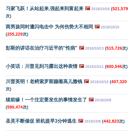
习家飞跃！从站起来,强起来到富起来
🖼️
(
521,579
2018/10/16
次)
两男孩同时遭闪电击中 为何伤势大不相同
🖼️
2018/10/15
(
255,229
次)
彭斯的讲话在治疗习近平的"性病"
🖼️
(
515,726
次)
2018/10/13
小笑话：川普见到习露出这种表情
🖼️
(
600,546
次)
2018/10/11
川普英明！老鳄索罗斯蹦着高儿撒钱
🖼️
(
407,320
2018/10/10
次)
续前缘！一个注定要发生的事情发生了
🖼️
2018/10/9
(
590,474
次)
圣灵不断催促 班机提早3分钟逃生
🖼️
(
442,823
次)
2018/10/8