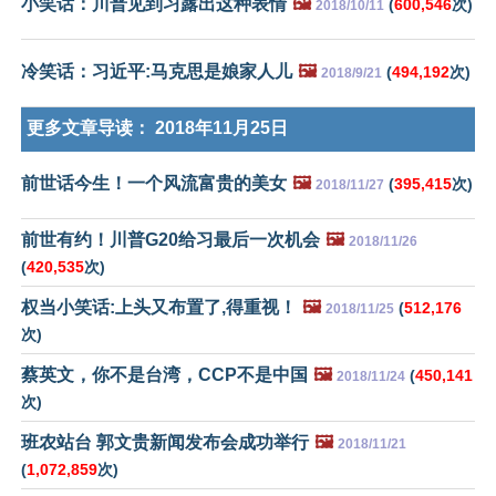
小笑话：川普见到习露出这种表情
🖼️
(
600,546
次)
2018/10/11
冷笑话：习近平:马克思是娘家人儿
🖼️
(
494,192
次)
2018/9/21
更多文章导读：
2018年11月25日
前世话今生！一个风流富贵的美女
🖼️
(
395,415
次)
2018/11/27
前世有约！川普G20给习最后一次机会
🖼️
2018/11/26
(
420,535
次)
权当小笑话:上头又布置了,得重视！
🖼️
(
512,176
2018/11/25
次)
蔡英文，你不是台湾，CCP不是中国
🖼️
(
450,141
2018/11/24
次)
班农站台 郭文贵新闻发布会成功举行
🖼️
2018/11/21
(
1,072,859
次)