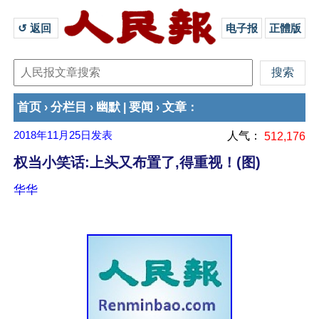
↺ 返回 
电子报
正體版
首页
分栏目
幽默
要闻
文章
›
›
|
›
：
2018年11月25日
发表
人气：
512,176
权当小笑话:上头又布置了,得重视！(图)
华华