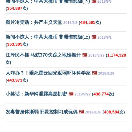
新闻不惊人：中共大撒币 非洲恼怒极(下)
🖼️
2018/9/3
(
354,887
次)
图片冷笑话：共产主义天堂
(
484,595
次)
2018/9/2
新闻不惊人：中共大撒币 非洲恼怒极(上)
🖼️
2018/9/1
(
353,305
次)
江泽民不抓 马航370失踪之地难揭开
🖼️
(
1,174,328
2018/8/29
次)
人咋办？！垂死星云回光返照吓坏科学家
🖼️
2018/8/28
(
443,973
次)
小笑话：新华网泄露高层机密
🖼️
(
438,774
次)
2018/8/27
发毒誓身体渐弱 邪灵控制习成玩偶
🖼️
(
408,584
次)
2018/8/26