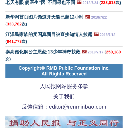
老天有眼 俩医生“因”不同果也不同
🖼️
(
233,013
次)
2018/7/24
新华网首页图片频道开天窗已超12小时
🖼️
2018/7/22
(
333,782
次)
江泽民家族的卖国真面目被直接知情人披露
🖼️
2018/7/18
(
941,773
次)
泰高僧化解公主恩怨 13少年神奇获救
🖼️
(
250,180
2018/7/17
次)
Copyright© RMB Public Foundation Inc.
All Rights Reserved
人民报网站服务条款
关于我们
反馈信箱：
editor@renminbao.com