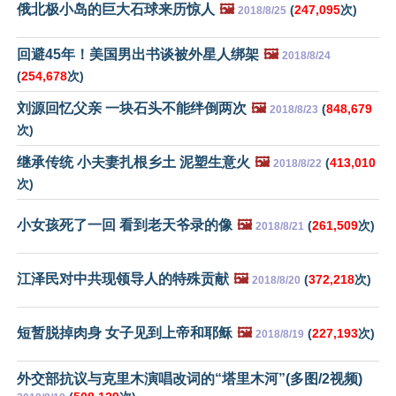
俄北极小岛的巨大石球来历惊人
🖼️
(
247,095
次)
2018/8/25
回避45年！美国男出书谈被外星人绑架
🖼️
2018/8/24
(
254,678
次)
刘源回忆父亲 一块石头不能绊倒两次
🖼️
(
848,679
2018/8/23
次)
继承传统 小夫妻扎根乡土 泥塑生意火
🖼️
(
413,010
2018/8/22
次)
小女孩死了一回 看到老天爷录的像
🖼️
(
261,509
次)
2018/8/21
江泽民对中共现领导人的特殊贡献
🖼️
(
372,218
次)
2018/8/20
短暂脱掉肉身 女子见到上帝和耶稣
🖼️
(
227,193
次)
2018/8/19
外交部抗议与克里木演唱改词的“塔里木河”(多图/2视频)