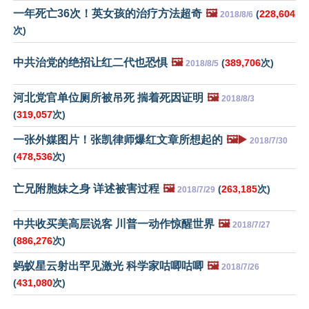
一年死亡36次！英女孩的治疗方法超奇
🖼️
(
228,604
2018/8/6
次)
中共治党的绝招让红二代也恐惧
🖼️
(
389,706
次)
2018/8/5
河北党官单位厕所被吊死 揣着死因证明
🖼️
2018/8/3
(
319,057
次)
一张外媒图片！张凯律师爆红文章所想起的
🖼️▶️
2018/7/30
(
478,536
次)
亡兄附胞妹之身 详述被害过程
🖼️
(
263,185
次)
2018/7/29
中共收买美高层说客 川普一动作惊醒世界
🖼️
2018/7/27
(
886,276
次)
蚂蚁星云射出罕见激光 科学家咕唧咕唧
🖼️
2018/7/26
(
431,080
次)