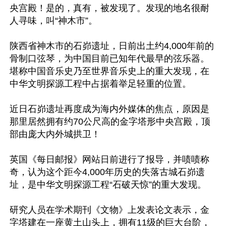
央宫殿！是的，真有，被发现了。发现的地名很耐
人寻味，叫“神木市”。

陕西省神木市的石峁遗址，日前出土约4,000年前的
骨制口弦琴，为中国目前已知年代最早的弦乐器。
堪称中国音乐史乃至世界音乐史上的重大发现，在
中华文明探源工程中占据着举足轻重的位置。

近日石峁遗址再度成为海内外媒体的焦点，原因是
那里居然拥有约70公尺高的金字塔形中央宫殿，顶
部由庞大内外城拱卫！

英国《每日邮报》网站日前进行了报导，并啧啧称
奇，认为这个距今4,000年历史的失落古城石峁遗
址，是中华文明探源工程“石破天惊”的重大发现。

研究人员在学术期刊《文物》上发表论文表示，金
字塔建在一座黄土山头上，拥有11级的巨大台阶，