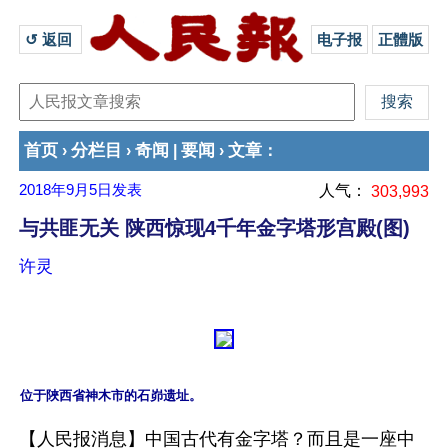
↺ 返回 
电子报
正體版
首页
分栏目
奇闻
要闻
文章
›
›
|
›
：
2018年9月5日
发表
人气：
303,993
与共匪无关 陕西惊现4千年金字塔形宫殿(图)
许灵
【人民报消息】中国古代有金字塔？而且是一座中