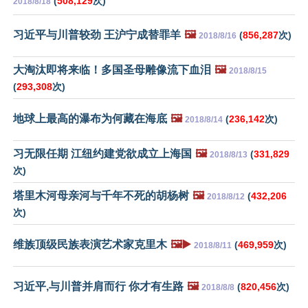
(
508,129
次)
2018/8/18
习近平与川普较劲 王沪宁成替罪羊
🖼️
(
856,287
次)
2018/8/16
大淘汰即将来临！多国圣母雕像流下血泪
🖼️
2018/8/15
(
293,308
次)
地球上最高的瀑布为何藏在海底
🖼️
(
236,142
次)
2018/8/14
习无限任期 江纽约建党欲成立上海国
🖼️
(
331,829
2018/8/13
次)
塔里木河母亲河与千年不死的胡杨树
🖼️
(
432,206
2018/8/12
次)
维族顶级民族表演艺术家克里木
🖼️▶️
(
469,959
次)
2018/8/11
习近平,与川普并肩而行 你才有生路
🖼️
(
820,456
次)
2018/8/8