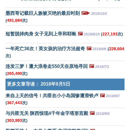
墨西哥记载巨人族被灭绝的最后时刻
🖼️▶️
2018/10/2
(
491,684
次)
短暂脱掉肉身 女子见到上帝和耶稣
🖼️
(
227,193
次)
2018/8/19
一年死亡36次！英女孩的治疗方法超奇
🖼️
(
228,604
2018/8/6
次)
连发三梦！遭大浪卷走550天在原地寻回
🖼️
2018/7/3
(
265,490
次)
更多文章导读：
2018年9月5日
来自上天的信号！共匪在小小岛国惨遭滑铁卢
🖼️
2018/9/7
(
367,443
次)
与共匪无关 陕西惊现4千年金字塔形宫殿
🖼️
2018/9/5
(
303,993
次)