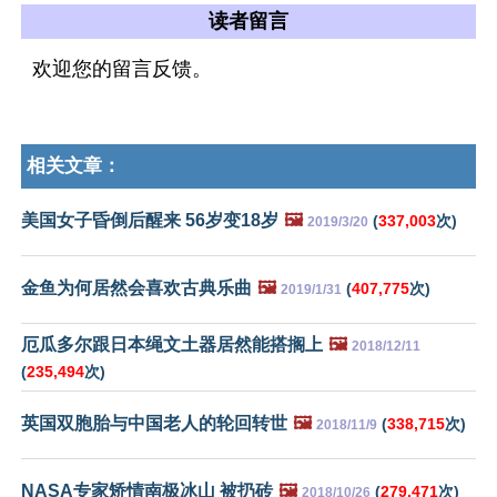
读者留言
欢迎您的留言反馈。
相关文章：
美国女子昏倒后醒来 56岁变18岁
🖼️
(
337,003
次)
2019/3/20
金鱼为何居然会喜欢古典乐曲
🖼️
(
407,775
次)
2019/1/31
厄瓜多尔跟日本绳文土器居然能搭搁上
🖼️
2018/12/11
(
235,494
次)
英国双胞胎与中国老人的轮回转世
🖼️
(
338,715
次)
2018/11/9
NASA专家矫情南极冰山 被扔砖
🖼️
(
279,471
次)
2018/10/26