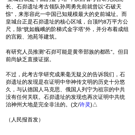
长、石峁遗址考古领队孙周勇先前就曾以“石破天
惊”，来形容此一中国已知规模最大的史前城址。而
皇城台正是石峁遗址的核心区域，台顶约8万平方公
尺，除“犹如巍峨的阶梯式金字塔”外，并分布着成组
的宫殿、池苑等建筑。

有研究人员推测“石峁可能是黄帝部族的都邑”。但目
前尚缺乏直接证据。

不过，此考古学研究成果毫无疑义的告诉我们，石
峁遗址的发现是在证明中华神传文明的历史十分悠
久，与认德国人马克思、俄国人列宁为祖宗的中共
没有任何关联。石峁遗址的发现也再次证明中共统
治神州大地是完全非法的。(文/
许灵
)△
