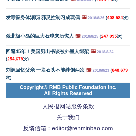
发毒誓身体渐弱 邪灵控制习成玩偶
🖼️
(
408,584
次)
2018/8/26
俄北极小岛的巨大石球来历惊人
🖼️
(
247,095
次)
2018/8/25
回避45年！美国男出书谈被外星人绑架
🖼️
2018/8/24
(
254,678
次)
刘源回忆父亲 一块石头不能绊倒两次
🖼️
(
848,679
2018/8/23
次)
Copyright© RMB Public Foundation Inc.
All Rights Reserved
人民报网站服务条款
关于我们
反馈信箱：
editor@renminbao.com