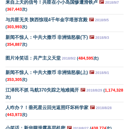
来自上天的信号！共匪在小小岛国惨遭滑铁卢
🖼️
2018/9/7
(
367,443
次)
与共匪无关 陕西惊现4千年金字塔形宫殿
🖼️
2018/9/5
(
303,993
次)
新闻不惊人：中共大撒币 非洲恼怒极(下)
🖼️
2018/9/3
(
354,887
次)
图片冷笑话：共产主义天堂
(
484,595
次)
2018/9/2
新闻不惊人：中共大撒币 非洲恼怒极(上)
🖼️
2018/9/1
(
353,305
次)
江泽民不抓 马航370失踪之地难揭开
🖼️
(
1,174,328
2018/8/29
次)
人咋办？！垂死星云回光返照吓坏科学家
🖼️
2018/8/28
(
443,973
次)
小笑话：新华网泄露高层机密
🖼️
(
438,774
次)
2018/8/27