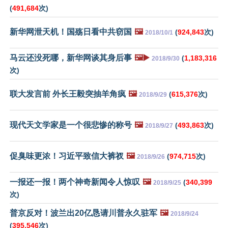
(
491,684
次)
新华网泄天机！国殇日看中共窃国
🖼️
(
924,843
次)
2018/10/1
马云还没死哪，新华网谈其身后事
🖼️▶️
(
1,183,316
2018/9/30
次)
联大发言前 外长王毅突抽羊角疯
🖼️
(
615,376
次)
2018/9/29
现代天文学家是一个很悲惨的称号
🖼️
(
493,863
次)
2018/9/27
促臭味更浓！习近平致信大裤衩
🖼️
(
974,715
次)
2018/9/26
一报还一报！两个神奇新闻令人惊叹
🖼️
(
340,399
2018/9/25
次)
普京反对！波兰出20亿恳请川普永久驻军
🖼️
2018/9/24
(
395,546
次)