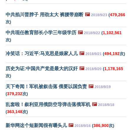
中共掐川普脖子 用劲太大 裤腰带崩断
🖼️
(
479,266
2018/9/23
次)
中共现任教育部长小学三年级学历
🖼️
(
1,102,561
2018/9/22
次)
冷笑话：习近平:马克思是娘家人儿
🖼️
(
494,192
次)
2018/9/21
历史为证:中国共产党是最大的汉奸
🖼️
(
1,178,165
2018/9/20
次)
天下奇闻！军机被叙击落 俄要以国负责
🖼️
2018/9/19
(
379,232
次)
乱套啦！叙利亚用俄防空导弹击落俄军机
🖼️
2018/9/18
(
363,148
次)
新华网这个短新闻很有嚼头儿
🖼️
(
386,900
次)
2018/9/16