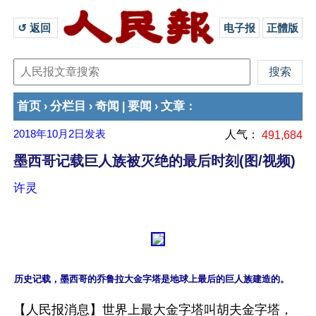
↺ 返回 
电子报
正體版
首页
分栏目
奇闻
要闻
文章
›
›
|
›
：
2018年10月2日
发表
人气：
491,684
墨西哥记载巨人族被灭绝的最后时刻(图/视频)
许灵
历史记载，墨西哥的乔鲁拉大金字塔是地球上最后的巨人族建造的。
【人民报消息】世界上最大金字塔叫胡夫金字塔，