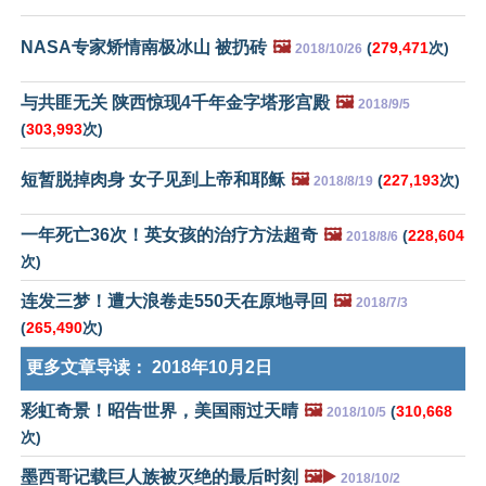
NASA专家矫情南极冰山 被扔砖
🖼️
(
279,471
次)
2018/10/26
与共匪无关 陕西惊现4千年金字塔形宫殿
🖼️
2018/9/5
(
303,993
次)
短暂脱掉肉身 女子见到上帝和耶稣
🖼️
(
227,193
次)
2018/8/19
一年死亡36次！英女孩的治疗方法超奇
🖼️
(
228,604
2018/8/6
次)
连发三梦！遭大浪卷走550天在原地寻回
🖼️
2018/7/3
(
265,490
次)
更多文章导读：
2018年10月2日
彩虹奇景！昭告世界，美国雨过天晴
🖼️
(
310,668
2018/10/5
次)
墨西哥记载巨人族被灭绝的最后时刻
🖼️▶️
2018/10/2