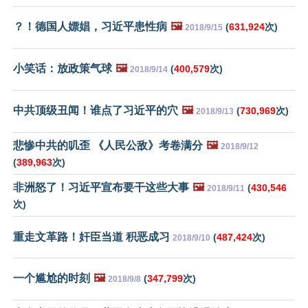
？！德国人嫖娼，习近平患性病
🖼️
(
631,924
次)
2018/9/15
小笑话：放政策气球
🖼️
(
400,579
次)
2018/9/14
中共顶级丑闻！谁点了习近平的穴
🖼️
(
730,969
次)
2018/9/13
悲惨中共的叽歪 《人民公敌》考卷满分
🖼️
2018/9/12
(
389,963
次)
非洲怒了！习近平宣布要干这些大事
🖼️
(
430,546
2018/9/11
次)
重走文革路！奸臣当道 积恶成习
(
487,424
次)
2018/9/10
一个尴尬的时刻
🖼️
(
347,799
次)
2018/9/8