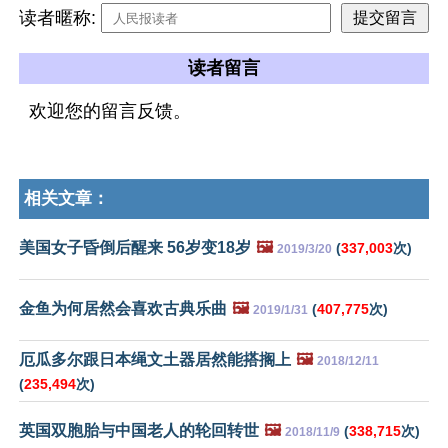
读者暱称:
读者留言
欢迎您的留言反馈。
相关文章：
美国女子昏倒后醒来 56岁变18岁
🖼️
(
337,003
次)
2019/3/20
金鱼为何居然会喜欢古典乐曲
🖼️
(
407,775
次)
2019/1/31
厄瓜多尔跟日本绳文土器居然能搭搁上
🖼️
2018/12/11
(
235,494
次)
英国双胞胎与中国老人的轮回转世
🖼️
(
338,715
次)
2018/11/9