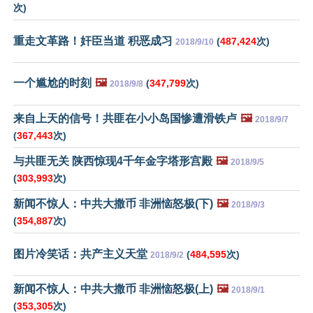
次)
重走文革路！奸臣当道 积恶成习
(
487,424
次)
2018/9/10
一个尴尬的时刻
🖼️
(
347,799
次)
2018/9/8
来自上天的信号！共匪在小小岛国惨遭滑铁卢
🖼️
2018/9/7
(
367,443
次)
与共匪无关 陕西惊现4千年金字塔形宫殿
🖼️
2018/9/5
(
303,993
次)
新闻不惊人：中共大撒币 非洲恼怒极(下)
🖼️
2018/9/3
(
354,887
次)
图片冷笑话：共产主义天堂
(
484,595
次)
2018/9/2
新闻不惊人：中共大撒币 非洲恼怒极(上)
🖼️
2018/9/1
(
353,305
次)