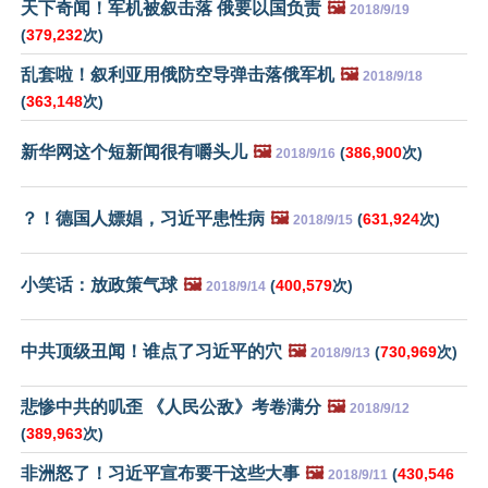
天下奇闻！军机被叙击落 俄要以国负责
🖼️
2018/9/19
(
379,232
次)
乱套啦！叙利亚用俄防空导弹击落俄军机
🖼️
2018/9/18
(
363,148
次)
新华网这个短新闻很有嚼头儿
🖼️
(
386,900
次)
2018/9/16
？！德国人嫖娼，习近平患性病
🖼️
(
631,924
次)
2018/9/15
小笑话：放政策气球
🖼️
(
400,579
次)
2018/9/14
中共顶级丑闻！谁点了习近平的穴
🖼️
(
730,969
次)
2018/9/13
悲惨中共的叽歪 《人民公敌》考卷满分
🖼️
2018/9/12
(
389,963
次)
非洲怒了！习近平宣布要干这些大事
🖼️
(
430,546
2018/9/11