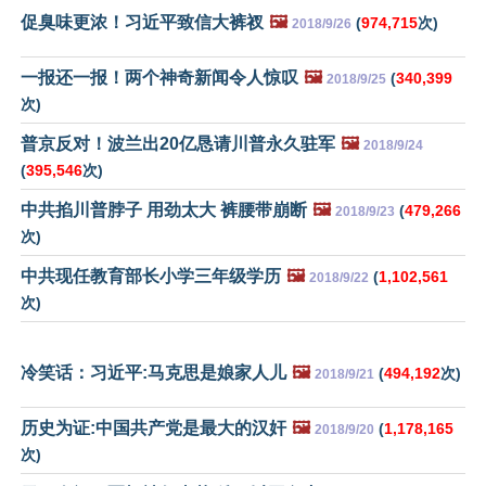
促臭味更浓！习近平致信大裤衩
🖼️
(
974,715
次)
2018/9/26
一报还一报！两个神奇新闻令人惊叹
🖼️
(
340,399
2018/9/25
次)
普京反对！波兰出20亿恳请川普永久驻军
🖼️
2018/9/24
(
395,546
次)
中共掐川普脖子 用劲太大 裤腰带崩断
🖼️
(
479,266
2018/9/23
次)
中共现任教育部长小学三年级学历
🖼️
(
1,102,561
2018/9/22
次)
冷笑话：习近平:马克思是娘家人儿
🖼️
(
494,192
次)
2018/9/21
历史为证:中国共产党是最大的汉奸
🖼️
(
1,178,165
2018/9/20
次)