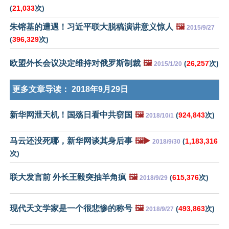
(
21,033
次)
朱镕基的遭遇！习近平联大脱稿演讲意义惊人
🖼️
2015/9/27
(
396,329
次)
欧盟外长会议决定维持对俄罗斯制裁
🖼️
(
26,257
次)
2015/1/20
更多文章导读：
2018年9月29日
新华网泄天机！国殇日看中共窃国
🖼️
(
924,843
次)
2018/10/1
马云还没死哪，新华网谈其身后事
🖼️▶️
(
1,183,316
2018/9/30
次)
联大发言前 外长王毅突抽羊角疯
🖼️
(
615,376
次)
2018/9/29
现代天文学家是一个很悲惨的称号
🖼️
(
493,863
次)
2018/9/27