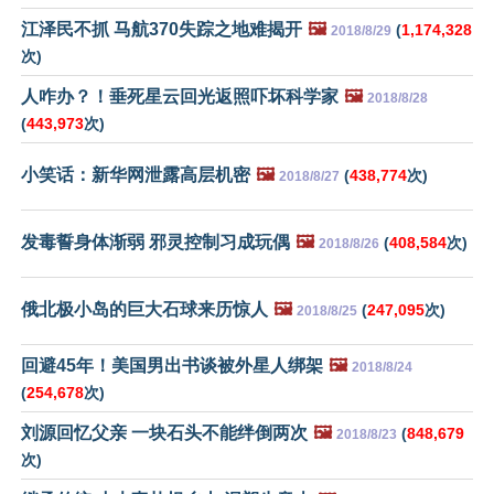
江泽民不抓 马航370失踪之地难揭开
🖼️
(
1,174,328
2018/8/29
次)
人咋办？！垂死星云回光返照吓坏科学家
🖼️
2018/8/28
(
443,973
次)
小笑话：新华网泄露高层机密
🖼️
(
438,774
次)
2018/8/27
发毒誓身体渐弱 邪灵控制习成玩偶
🖼️
(
408,584
次)
2018/8/26
俄北极小岛的巨大石球来历惊人
🖼️
(
247,095
次)
2018/8/25
回避45年！美国男出书谈被外星人绑架
🖼️
2018/8/24
(
254,678
次)
刘源回忆父亲 一块石头不能绊倒两次
🖼️
(
848,679
2018/8/23
次)