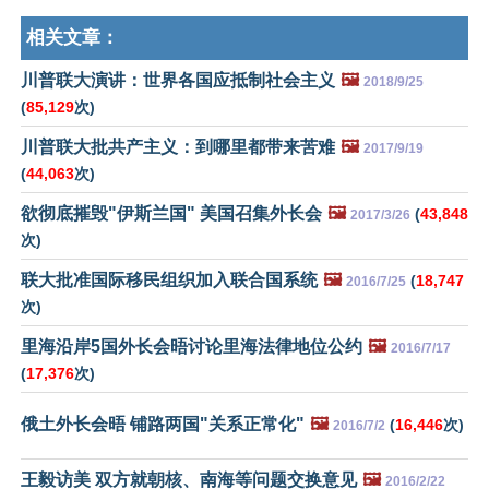
相关文章：
川普联大演讲：世界各国应抵制社会主义
🖼️
2018/9/25
(
85,129
次)
川普联大批共产主义：到哪里都带来苦难
🖼️
2017/9/19
(
44,063
次)
欲彻底摧毁"伊斯兰国" 美国召集外长会
🖼️
(
43,848
2017/3/26
次)
联大批准国际移民组织加入联合国系统
🖼️
(
18,747
2016/7/25
次)
里海沿岸5国外长会晤讨论里海法律地位公约
🖼️
2016/7/17
(
17,376
次)
俄土外长会晤 铺路两国"关系正常化"
🖼️
(
16,446
次)
2016/7/2
王毅访美 双方就朝核、南海等问题交换意见
🖼️
2016/2/22