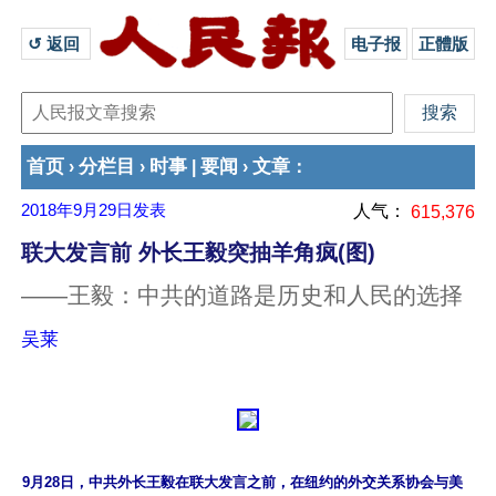
↺ 返回 
电子报
正體版
首页
分栏目
时事
要闻
文章
›
›
|
›
：
2018年9月29日
发表
人气：
615,376
联大发言前 外长王毅突抽羊角疯(图)
——王毅：中共的道路是历史和人民的选择
吴莱
9月28日，中共外长王毅在联大发言之前，在纽约的外交关系协会与美