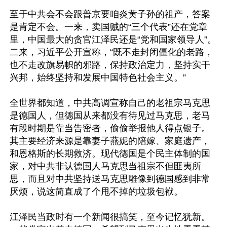
至于中共会不会跟普京要咱炎黄子孙的祖产，答案
是肯定不会。一来，卖国贼的“三个代表”还在党章
里，中国最大的贪官江泽民还是“党和国家领导人”。
二来，习近平公开宣称，“既不走封闭僵化的老路，
也不走改旗易帜的邪路，保持政治定力，坚持实干
兴邦，始终坚持和发展中国特色社会主义。”

全世界都知道，中共高调宣称自己的老祖宗马克思
是德国人，但德国从来都没有待见过马克思，老马
有段时期是靠当告密者，偷偷举报他人得点银子。
其主要经济来源是靠妻子燕妮的陪嫁、家庭遗产，
和恩格斯的长期救济。现代德国是个民主体制的国
家，对中共非认德国人马克思当祖宗不但匪夷所
思，而且对中共坚持送马克思雕像到德国感到非常
厌烦，说这简直成了个甩不掉的垃圾包袱。

江泽民当政时有一个新闻很搞笑，至今记忆犹新。