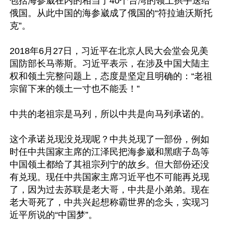
包括海参崴在内的相当于40个台湾的领土拱手送给
俄国。从此中国的海参崴成了俄国的“符拉迪沃斯托
克”。

2018年6月27日，习近平在北京人民大会堂会见美
国防部长马蒂斯。习近平表示，在涉及中国大陆主
权和领土完整问题上，态度是坚定且明确的：“老祖
宗留下来的领土一寸也不能丢！”

中共的老祖宗是马列，所以中共是向马列承诺的。

这个承诺兑现没兑现呢？中共兑现了一部份，例如
时任中共国家主席的江泽民把海参崴和黑瞎子岛等
中国领土都给了其祖宗列宁的故乡。但大部份还没
有兑现。现任中共国家主席习近平也不可能再兑现
了，因为过去苏联是老大哥，中共是小弟弟。现在
老大哥死了，中共兴起想称霸世界的念头，实现习
近平所说的“中国梦”。
