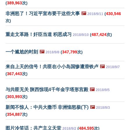
(
389,963
次)
非洲怒了！习近平宣布要干这些大事
🖼️
(
430,546
2018/9/11
次)
重走文革路！奸臣当道 积恶成习
(
487,424
次)
2018/9/10
一个尴尬的时刻
🖼️
(
347,799
次)
2018/9/8
来自上天的信号！共匪在小小岛国惨遭滑铁卢
🖼️
2018/9/7
(
367,443
次)
与共匪无关 陕西惊现4千年金字塔形宫殿
🖼️
2018/9/5
(
303,993
次)
新闻不惊人：中共大撒币 非洲恼怒极(下)
🖼️
2018/9/3
(
354,887
次)
图片冷笑话：共产主义天堂
(
484,595
次)
2018/9/2