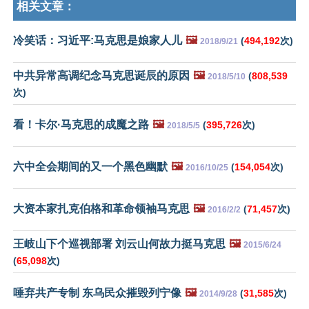
相关文章：
冷笑话：习近平:马克思是娘家人儿
🖼️
(
494,192
次)
2018/9/21
中共异常高调纪念马克思诞辰的原因
🖼️
(
808,539
2018/5/10
次)
看！卡尔·马克思的成魔之路
🖼️
(
395,726
次)
2018/5/5
六中全会期间的又一个黑色幽默
🖼️
(
154,054
次)
2016/10/25
大资本家扎克伯格和革命领袖马克思
🖼️
(
71,457
次)
2016/2/2
王岐山下个巡视部署 刘云山何故力挺马克思
🖼️
2015/6/24
(
65,098
次)
唾弃共产专制 东乌民众摧毁列宁像
🖼️
(
31,585
次)
2014/9/28