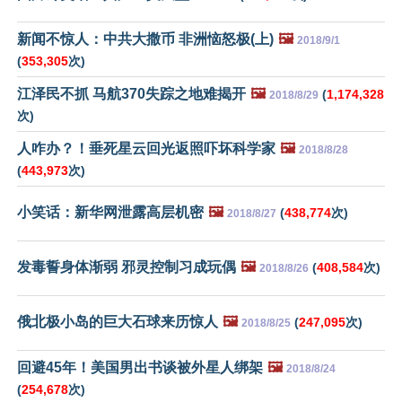
新闻不惊人：中共大撒币 非洲恼怒极(上)
🖼️
2018/9/1
(
353,305
次)
江泽民不抓 马航370失踪之地难揭开
🖼️
(
1,174,328
2018/8/29
次)
人咋办？！垂死星云回光返照吓坏科学家
🖼️
2018/8/28
(
443,973
次)
小笑话：新华网泄露高层机密
🖼️
(
438,774
次)
2018/8/27
发毒誓身体渐弱 邪灵控制习成玩偶
🖼️
(
408,584
次)
2018/8/26
俄北极小岛的巨大石球来历惊人
🖼️
(
247,095
次)
2018/8/25
回避45年！美国男出书谈被外星人绑架
🖼️
2018/8/24
(
254,678
次)