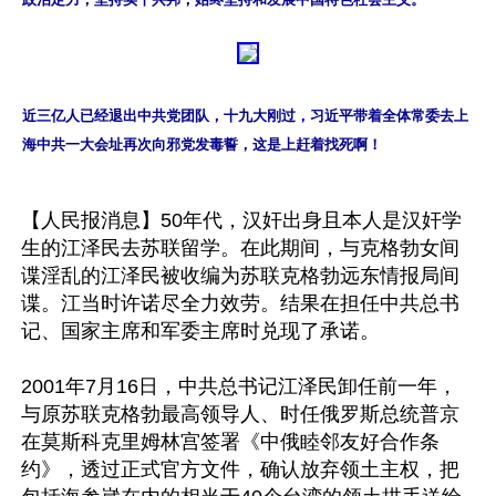
近三亿人已经退出中共党团队，十九大刚过，习近平带着全体常委去上
海中共一大会址再次向邪党发毒誓，这是上赶着找死啊！
【人民报消息】50年代，汉奸出身且本人是汉奸学
生的江泽民去苏联留学。在此期间，与克格勃女间
谍淫乱的江泽民被收编为苏联克格勃远东情报局间
谍。江当时许诺尽全力效劳。结果在担任中共总书
记、国家主席和军委主席时兑现了承诺。

2001年7月16日，中共总书记江泽民卸任前一年，
与原苏联克格勃最高领导人、时任俄罗斯总统普京
在莫斯科克里姆林宫签署《中俄睦邻友好合作条
约》，透过正式官方文件，确认放弃领土主权，把