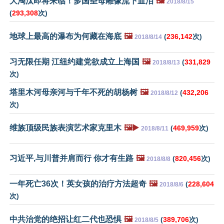
大淘汰即将来临！多国圣母雕像流下血泪
🖼️
2018/8/15
(
293,308
次)
地球上最高的瀑布为何藏在海底
🖼️
(
236,142
次)
2018/8/14
习无限任期 江纽约建党欲成立上海国
🖼️
(
331,829
2018/8/13
次)
塔里木河母亲河与千年不死的胡杨树
🖼️
(
432,206
2018/8/12
次)
维族顶级民族表演艺术家克里木
🖼️▶️
(
469,959
次)
2018/8/11
习近平,与川普并肩而行 你才有生路
🖼️
(
820,456
次)
2018/8/8
一年死亡36次！英女孩的治疗方法超奇
🖼️
(
228,604
2018/8/6
次)
中共治党的绝招让红二代也恐惧
🖼️
(
389,706
次)
2018/8/5