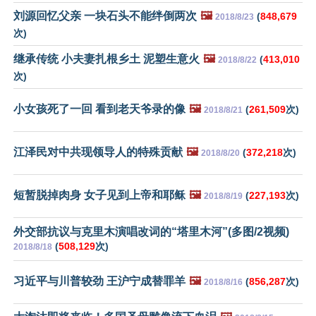
刘源回忆父亲 一块石头不能绊倒两次
🖼️
(
848,679
2018/8/23
次)
继承传统 小夫妻扎根乡土 泥塑生意火
🖼️
(
413,010
2018/8/22
次)
小女孩死了一回 看到老天爷录的像
🖼️
(
261,509
次)
2018/8/21
江泽民对中共现领导人的特殊贡献
🖼️
(
372,218
次)
2018/8/20
短暂脱掉肉身 女子见到上帝和耶稣
🖼️
(
227,193
次)
2018/8/19
外交部抗议与克里木演唱改词的“塔里木河”(多图/2视频)
(
508,129
次)
2018/8/18
习近平与川普较劲 王沪宁成替罪羊
🖼️
(
856,287
次)
2018/8/16