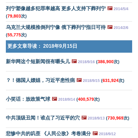
列宁塑像越多犯罪率越高 更多人支持下葬列宁
🖼️
2014/5/4
(
79,803
次)
乌克兰大规模推倒列宁像 俄下葬列宁指日可待
🖼️
2014/2/6
(
55,775
次)
更多文章导读：
2018年9月15日
新华网这个短新闻很有嚼头儿
🖼️
(
386,900
次)
2018/9/16
？！德国人嫖娼，习近平患性病
🖼️
(
631,924
次)
2018/9/15
小笑话：放政策气球
🖼️
(
400,579
次)
2018/9/14
中共顶级丑闻！谁点了习近平的穴
🖼️
(
730,969
次)
2018/9/13
悲惨中共的叽歪 《人民公敌》考卷满分
🖼️
2018/9/12