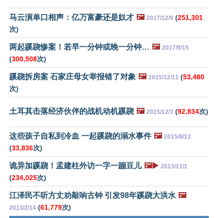
马云演单口相声：亿万富豪还是奴才
🖼️
(
251,301
2017/12/9
次)
两起蹊跷惨案！若早一分钟或晚一分钟…
🖼️
2017/9/15
(
300,508
次)
蹊跷拆房案 石家庄母女举报错了对象
🖼️
(
53,480
2015/12/11
次)
土耳其击落经济伙伴的战机动机蹊跷
🖼️
(
92,834
次)
2015/12/3
这些孩子自私到冷血 一起蹊跷的溺水事件
🖼️
2015/8/13
(
33,836
次)
诡异加蹊跷！孟建柱外访一字一蹦豆儿
🖼️▶️
2013/11/1
(
234,025
次)
江泽民不听方丈劝敲响古钟 引发98年蹊跷大洪水
🖼️
(
61,779
次)
2013/2/14