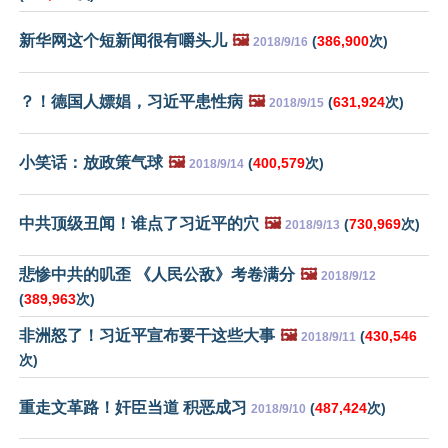
新华网这个短新闻很有嚼头儿
🖼️
(
386,900
次)
2018/9/16
？！德国人嫖娼，习近平患性病
🖼️
(
631,924
次)
2018/9/15
小笑话：放政策气球
🖼️
(
400,579
次)
2018/9/14
中共顶级丑闻！谁点了习近平的穴
🖼️
(
730,969
次)
2018/9/13
悲惨中共的叽歪 《人民公敌》考卷满分
🖼️
2018/9/12
(
389,963
次)
非洲怒了！习近平宣布要干这些大事
🖼️
(
430,546
2018/9/11
次)
重走文革路！奸臣当道 积恶成习
(
487,424
次)
2018/9/10