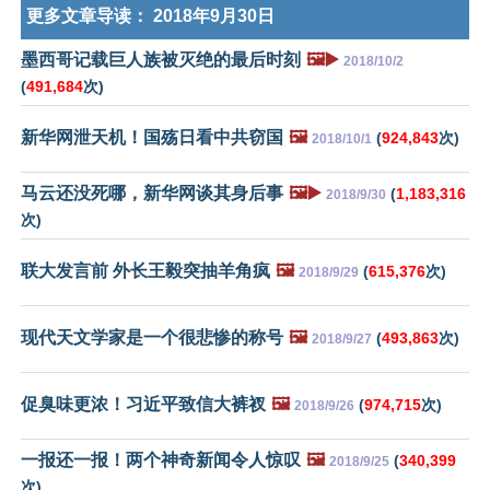
更多文章导读：
2018年9月30日
墨西哥记载巨人族被灭绝的最后时刻
🖼️▶️
2018/10/2
(
491,684
次)
新华网泄天机！国殇日看中共窃国
🖼️
(
924,843
次)
2018/10/1
马云还没死哪，新华网谈其身后事
🖼️▶️
(
1,183,316
2018/9/30
次)
联大发言前 外长王毅突抽羊角疯
🖼️
(
615,376
次)
2018/9/29
现代天文学家是一个很悲惨的称号
🖼️
(
493,863
次)
2018/9/27
促臭味更浓！习近平致信大裤衩
🖼️
(
974,715
次)
2018/9/26
一报还一报！两个神奇新闻令人惊叹
🖼️
(
340,399
2018/9/25
次)