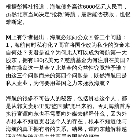
根据彭博社报道，海航债务高达6000亿元人民币，
虽然北京当局决定“抢救”海航，最后能否获救，也很
难断定。

网上有学者提出，海航必须向公众回答三个问题：
1，海航何时私有化？高官将国企改为私企的资金来
自何处？贯君是谁？为何此人可以成为海航第一大
股东，拥有180亿美元？慈航基金为何注册在美国？
谁在操盘这一基金？此基金的公益性究竟施予谁？
由这三个问题而来的第四个问题是，既然海航已是
私人企业，为何要用举国之力来拯救海航？

海航的很多不可告人的秘密，包括贯君这个人，都
是从郭文贵那里兜“盗国贼”兜出来的。否则海航首席
执行官谭向东也不需要向外媒去解释什么，因为外
界根本不知道贯君这个人的存在，根本不知道他与
海航的真正拥有者的关系。结果，谭向东越解释越
证实海航确实是中共高层盗国贼的赃物。
