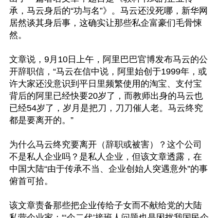
承，马云身后的“功与名”》。马云还没死哪，新华网
居然谈其身后事，这确实让那些私企富豪们毛骨悚
然。

文章说，9月10日上午，阿里巴巴官博发布马云的公
开辞职信，“马云在信中说，阿里始创于1999年，或
许大家还没意识到平日里频繁使用的淘宝、支付宝
背后的阿里已经快要20岁了，而教师出身的马云也
已经54岁了，岁月是把刀，刀刀催人老。马云终究
都是要离开的。”

为什么马云终究要离开（辞职或被害）？这个公司
不是私人企业吗？是私人企业，但该文章透露，在
中国大陆“由于传承不当、企业创始人突遇意外”的事
俯首可拾。

该文章责备那些把企业传给子女而不献给党的大陆
私营企业家：“‘企二代’接班人问题也是困扰我国民企