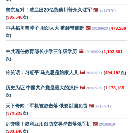
普京反对！波兰出20亿恳请川普永久驻军
🖼️
2018/9/24
(
395,546
次)
中共掐川普脖子 用劲太大 裤腰带崩断
🖼️
(
479,266
2018/9/23
次)
中共现任教育部长小学三年级学历
🖼️
(
1,102,561
2018/9/22
次)
冷笑话：习近平:马克思是娘家人儿
🖼️
(
494,192
次)
2018/9/21
历史为证:中国共产党是最大的汉奸
🖼️
(
1,178,165
2018/9/20
次)
天下奇闻！军机被叙击落 俄要以国负责
🖼️
2018/9/19
(
379,232
次)
乱套啦！叙利亚用俄防空导弹击落俄军机
🖼️
2018/9/18
(
363,148
次)