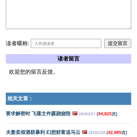
读者暱称:
读者留言
欢迎您的留言反馈。
相关文章：
要求解密时 飞碟文件蹊跷烧毁
🖼️
(
94,825
次)
2019/2/17
夫妻卖假酒获暴利 幻想财富追马云
🖼️
(
42,985
次)
2018/1/18