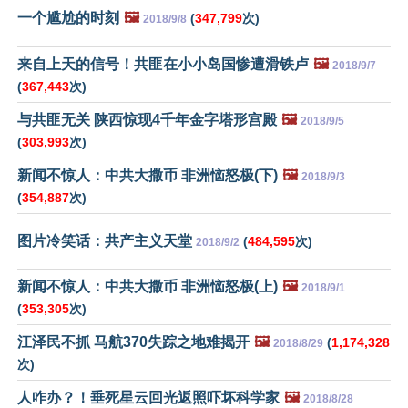
一个尴尬的时刻
🖼️
(
347,799
次)
2018/9/8
来自上天的信号！共匪在小小岛国惨遭滑铁卢
🖼️
2018/9/7
(
367,443
次)
与共匪无关 陕西惊现4千年金字塔形宫殿
🖼️
2018/9/5
(
303,993
次)
新闻不惊人：中共大撒币 非洲恼怒极(下)
🖼️
2018/9/3
(
354,887
次)
图片冷笑话：共产主义天堂
(
484,595
次)
2018/9/2
新闻不惊人：中共大撒币 非洲恼怒极(上)
🖼️
2018/9/1
(
353,305
次)
江泽民不抓 马航370失踪之地难揭开
🖼️
(
1,174,328
2018/8/29
次)
人咋办？！垂死星云回光返照吓坏科学家
🖼️
2018/8/28