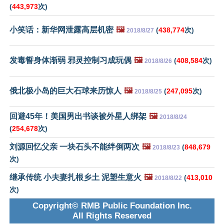
(
443,973
次)
小笑话：新华网泄露高层机密
🖼️
(
438,774
次)
2018/8/27
发毒誓身体渐弱 邪灵控制习成玩偶
🖼️
(
408,584
次)
2018/8/26
俄北极小岛的巨大石球来历惊人
🖼️
(
247,095
次)
2018/8/25
回避45年！美国男出书谈被外星人绑架
🖼️
2018/8/24
(
254,678
次)
刘源回忆父亲 一块石头不能绊倒两次
🖼️
(
848,679
2018/8/23
次)
继承传统 小夫妻扎根乡土 泥塑生意火
🖼️
(
413,010
2018/8/22
次)
Copyright© RMB Public Foundation Inc.
All Rights Reserved