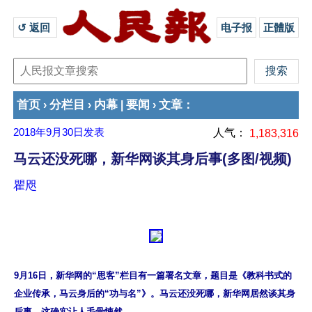
↺ 返回 
电子报
正體版
首页
分栏目
内幕
要闻
文章
›
›
|
›
：
2018年9月30日
发表
人气：
1,183,316
马云还没死哪，新华网谈其身后事(多图/视频)
瞿咫
9月16日，新华网的“思客”栏目有一篇署名文章，题目是《教科书式的
企业传承，马云身后的“功与名”》。马云还没死哪，新华网居然谈其身