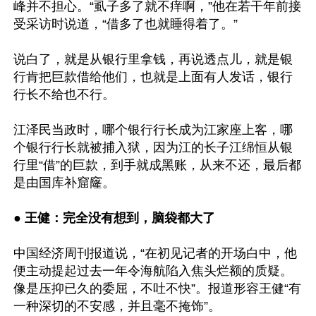
峰并不担心。“虱子多了就不痒啊，”他在若干年前接
受采访时说道，“借多了也就睡得着了。”

说白了，就是从银行里拿钱，再说透点儿，就是银
行肯把巨款借给他们，也就是上面有人发话，银行
行长不给也不行。

江泽民当政时，哪个银行行长成为江家座上客，哪
个银行行长就被捕入狱，因为江的长子江绵恒从银
行里“借”的巨款，到手就成黑账，从来不还，最后都
是由国库补窟窿。

●
 王健：完全没有想到，脑袋都大了
中国经济周刊报道说，“在初见记者的开场白中，他
便主动提起过去一年令海航陷入焦头烂额的质疑。
像是压抑已久的委屈，不吐不快”。报道形容王健“有
一种深切的不安感，并且毫不掩饰”。
