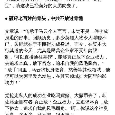
宝”，啃这块已经卤好的大肥肉去了。

●
 砸碎老百姓的骨头，中共不放过骨髓
文章说：“传承于马云个人而言，未尝不是一件功成
身退的好事。回顾历史，多少英雄人物令人唏嘘不
已，关键就在于不懂得功成身退。而今，在资本大
行其道的今天，尤其是民营企业家不受年龄限
制，‘可以直接通往墓碑’，能够真正放下企业权力，
去追求本真，放下俗念，追求自我的凤毛麟角。”
“‘放手’阿里，马云将投身教育、慈善等其他领域，他
仍可以为阿里发光发热，在其它领域扩大阿里的影
响力！”

党抢走私人的成功企业吃喝嫖赌、大撒币去了，却
让私企拥有者“真正放下企业权力，去追求本真，放
下俗念，追求自我的凤毛麟角。”呵，你说这个裆臭
不臭、贪不贪、邪不邪、狠不狠！
