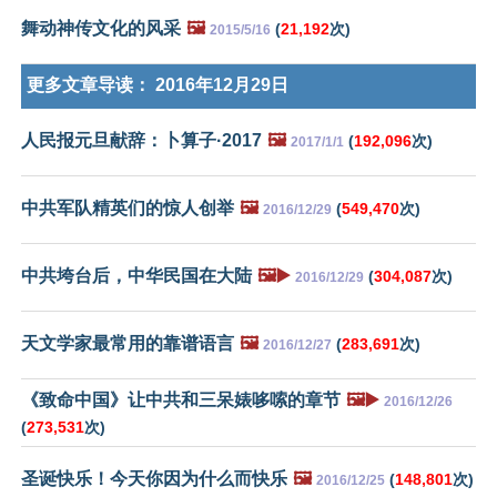
舞动神传文化的风采
🖼️
(
21,192
次)
2015/5/16
更多文章导读：
2016年12月29日
人民报元旦献辞：卜算子·2017
🖼️
(
192,096
次)
2017/1/1
中共军队精英们的惊人创举
🖼️
(
549,470
次)
2016/12/29
中共垮台后，中华民国在大陆
🖼️▶️
(
304,087
次)
2016/12/29
天文学家最常用的靠谱语言
🖼️
(
283,691
次)
2016/12/27
《致命中国》让中共和三呆婊哆嗦的章节
🖼️▶️
2016/12/26
(
273,531
次)
圣诞快乐！今天你因为什么而快乐
🖼️
(
148,801
次)
2016/12/25