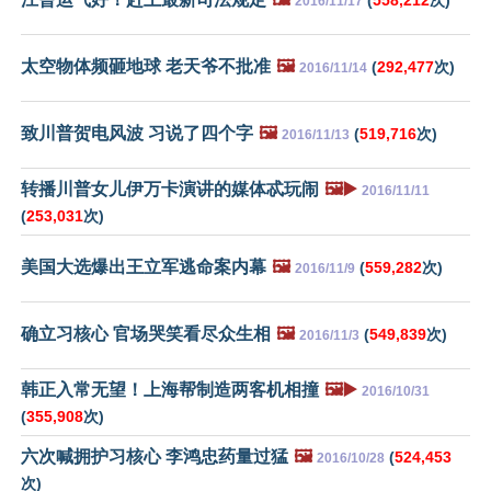
2016/11/17
太空物体频砸地球 老天爷不批准
🖼️
(
292,477
次)
2016/11/14
致川普贺电风波 习说了四个字
🖼️
(
519,716
次)
2016/11/13
转播川普女儿伊万卡演讲的媒体忒玩闹
🖼️▶️
2016/11/11
(
253,031
次)
美国大选爆出王立军逃命案内幕
🖼️
(
559,282
次)
2016/11/9
确立习核心 官场哭笑看尽众生相
🖼️
(
549,839
次)
2016/11/3
韩正入常无望！上海帮制造两客机相撞
🖼️▶️
2016/10/31
(
355,908
次)
六次喊拥护习核心 李鸿忠药量过猛
🖼️
(
524,453
2016/10/28
次)