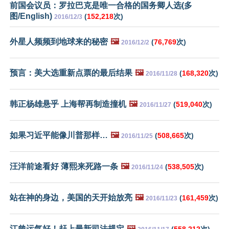
前国会议员：罗拉巴克是唯一合格的国务卿人选(多
图/English)
(
152,218
次)
2016/12/3
外星人频频到地球来的秘密
🖼️
(
76,769
次)
2016/12/2
预言：美大选重新点票的最后结果
🖼️
(
168,320
次)
2016/11/28
韩正杨雄悬乎 上海帮再制造撞机
🖼️
(
519,040
次)
2016/11/27
如果习近平能像川普那样…
🖼️
(
508,665
次)
2016/11/25
汪洋前途看好 薄熙来死路一条
🖼️
(
538,505
次)
2016/11/24
站在神的身边，美国的天开始放亮
🖼️
(
161,459
次)
2016/11/23
江曾运气好！赶上最新司法规定
🖼️
(
558,212
次)