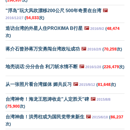
(
198,937
次)
"浮岛"玩大风吹漂移200公尺 500年奇景在台湾
🖼️
(
54,033
次)
2016/12/27
造访台湾的外星人住PROXIMA B行星
🖼️
(
48,474
2016/9/2
次)
蒋介石曾孙蒋万安勇闯台湾政坛成功
🖼️
(
70,259
次)
2016/2/9
地壳说话:分分合合 利刀斩水情不断
🖼️
(
226,479
次)
2016/1/28
从一张照片看台湾媒体 媚共反习
🖼️
(
81,648
次)
2015/9/12
台湾神奇！海龙王怒涛收走"人定胜天"碑
🖼️
2015/8/8
(
75,900
次)
台湾神曲！洪秀柱或为国民党带来新生
🖼️
(
86,237
2015/6/18
次)