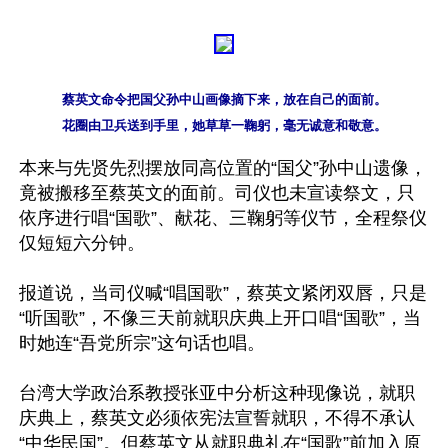
蔡英文命令把国父孙中山画像摘下来，放在自己的面前。

花圈由卫兵送到手里，她草草一鞠躬，毫无诚意和敬意。
本来与先贤先烈摆放同高位置的“国父”孙中山遗像，
竟被搬移至蔡英文的面前。司仪也未宣读祭文，只
依序进行唱“国歌”、献花、三鞠躬等仪节，全程祭仪
仅短短六分钟。

报道说，当司仪喊“唱国歌”，蔡英文紧闭双唇，只是
“听国歌”，不像三天前就职庆典上开口唱“国歌”，当
时她连“吾党所宗”这句话也唱。

台湾大学政治系教授张亚中分析这种现像说，就职
庆典上，蔡英文必须依宪法宣誓就职，不得不承认
“中华民国”。但蔡英文从就职典礼在“国歌”前加入原