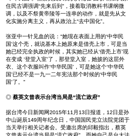
住民古调强调“先来后到”，接着取消教科书课纲微
调，以及不祭黄帝陵等一连串的动作，就是先从文
化实施分离主义，再从政治上“去中国化”。

张亚中一针见血的说：“她现在表面上用的‘中华民
国’这个壳，就说基本上她原来是借壳上市，可是当
她已经完全执政的时候，其实她已经从‘借壳上市’现
在变成 ‘登堂入室’了，那登堂入室，她披的这层外
衣、这个衣服叫作‘中华民国’，可是她这个‘中华民
国’已经不是一九一二年宪法那个时候的‘中华民
国’了。”

◎ 
蔡英文曾表示台湾当局是“流亡政府”
据台湾今日新闻网2015年11月13日报道，12日是孙
中山诞辰149周年纪念日，中国国民党立法院党团于
当天举行相关记者会。受邀出席的邱毅指出，蔡英
文曾表示台湾当局是“流亡政府”，而她自己是台大法