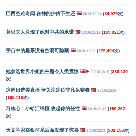
巴西空难奇闻 在神的护佑下生还
🖼️
(
84,979
次)
2016/12/24
莫里夫人兑现了她对中共的承诺
🖼️
(
155,921
次)
2016/12/22
宇宙中的星系没有空洞可隐藏
🖼️
(
279,404
次)
2016/12/20
她参选世界小姐的主题令人类震惊
🖼️▶️
(
338,130
2016/12/19
次)
这周日选美直播 请关注这位非凡竞赛者
🖼️
2016/12/16
(
162,116
次)
习核心：小蛤江绵恒,收起你的任性
🖼️
(
159,262
2016/12/15
次)
天文学家在银河系后面发现了惊喜
🖼️
(
302,156
次)
2016/12/13