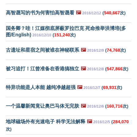
高智晟写的书为何害怕高智晟看
🖼️
(
540,667
次)
2016/12/12
国务卿？哇！江媒彻底屏蔽罗拉巴克 死命推举洪博培(多
图/English)
(
151,240
次)
2016/12/10
古遗址和星宿之间被谁在神秘联系
🖼️
(
74,768
次)
2016/12/9
被习追打！江曾准备在香港搞独立
🖼️
(
547,866
次)
2016/12/8
特异功能是人本能 越纯净越超强
🖼️
(
69,931
次)
2016/12/7
一个温馨新闻竟让奥巴马体无完肤
🖼️
(
160,716
次)
2016/12/6
地球磁场外有光速电子 科学无法解释
🖼️
(
284,070
2016/12/5
次)