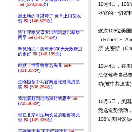
10月4日，1
🖼️
(
529,366
次)
器官的一切资
黑土地的脊梁弯了 灵堂上用筐收
钱
🖼️
(
146,529
次)
这次106位美
怪！呼格父母发出的消息比新华
网早
🖼️
(
141,745
次)
（Robert 
斯·史密斯（Ch
罕见预兆！西班牙300天无政府过
的更好
🖼️
(
146,199
次)
幽默：世界警察选头儿
🖼️▶️
10月4日，在美
(
391,332
次)
法修炼者自己
江绵恒创中共官商通吃最高成就
功(被中共迫害)。
奖
🖼️
(
506,284
次)
将地震赶到地壳深处的恩主
🖼️
10月5日，美国总
(
295,968
次)
竞选造势活动
现任北京司法局长发的狠誓将兑
106位美国议
现
🖼️
(
149,826
次)
王锋闯火海 王宝强钻冰川
🖼️