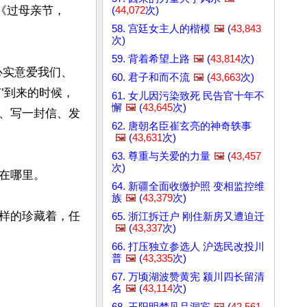
是《过母亲节，
(
44,072
次)
58. 宫廷女主人的楷模
🖼️
(
43,843
次)
59. 背着希望上路
🖼️
(
43,814
次)
心实意爱我们、
60. 君子和而不流
🖼️
(
43,663
次)
’到来的时候，
61. 女儿因污染致死 民告官十年不
懈
🖼️
(
43,645
次)
、写一封信、发
62. 唐朝名臣崔玄亮的神奇轶事
🖼️
(
43,631
次)
63. 尊重与关爱的力量
🖼️
(
43,457
次)
哪里。

64. 新疆全面收缴护照 变相监控维
族
🖼️
(
43,379
次)
样的珍藏着，任
65. 浙江拆迁户 刚住新房又遭迫迁
🖼️
(
43,337
次)
66. 打压独立参选人 沪选民改投川
普
🖼️
(
43,335
次)
67. 万顷湖波赞黄宪 颍川四长留清
名
🖼️
(
43,114
次)
68. 王阳明梦见吕洞宾
🖼️
(
42,561