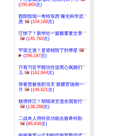
(
295,805
次)
酉阳惊现一奇特东西 曝光科学忒
愚
🖼️
(
104,188
次)
江快了！新华社一篇极重要文章
🖼️
(
145,760
次)
宇宙之迷！是谁销毁了扫帚星
🖼️
▶️
(
396,187
次)
只有习近平能治住这黑心疯娘们
儿
🖼️
(
162,844
次)
张春贤被免职当天 新疆官场倒一
片
🖼️
(
146,621
次)
核弹炸江！胡锦涛文选全国发行
🖼️
(
138,288
次)
二战奇人用特异功能击败希特勒
🖼️
(
88,838
次)
中南海里一个划时代的宣誓仪式