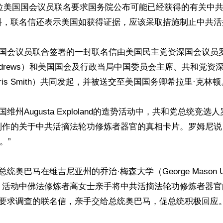
06位美国国会议员联名要求国务院公布可能已经获得的有关中
料，联名信还表示美国如获得证据，应该采取措施制止中共活摘
国国会议员联合签署的一封联名信由美国民主党资深国会议员
E. Andrews）和美国国会及行政当局中国委员会主席、共和党
ris Smith）共同发起，并被送交至美国国务卿希拉里·克林顿。
国维州Augusta Exploland的造势活动中，共和党总统竞
制作的关于中共活摘法轮功修炼者器官的真相卡片。罗姆尼说
”

统奥巴马在维吉尼亚州的乔治·梅森大学（George Mason Uni
，活动中佛法修炼者高女士亲手将中共活摘法轮功修炼者器官
员要求调查的联名信，亲手交给总统奥巴马，促总统积极回应。