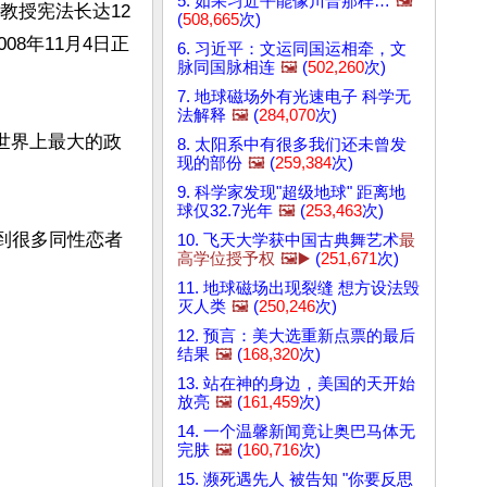
5. 如果习近平能像川普那样…
🖼️
教授宪法长达12
(
508,665
次)
008年11月4日正
6. 习近平：文运同国运相牵，文
脉同国脉相连
🖼️
(
502,260
次)
7. 地球磁场外有光速电子 科学无
法解释
🖼️
(
284,070
次)
年世界上最大的政
8. 太阳系中有很多我们还未曾发
现的部份
🖼️
(
259,384
次)
9. 科学家发现"超级地球" 距离地
球仅32.7光年
🖼️
(
253,463
次)
得到很多同性恋者
10. 飞天大学获中国古典舞艺术
最
高学位授予权
🖼️▶️
(
251,671
次)
11. 地球磁场出现裂缝 想方设法毁
灭人类
🖼️
(
250,246
次)
12. 预言：美大选重新点票的最后
结果
🖼️
(
168,320
次)
13. 站在神的身边，美国的天开始
放亮
🖼️
(
161,459
次)
14. 一个温馨新闻竟让奥巴马体无
完肤
🖼️
(
160,716
次)
15. 濒死遇先人 被告知 "你要反思