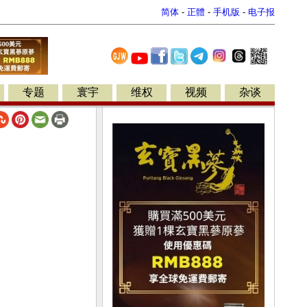
简体
-
正體
-
手机版
-
电子报
专题
寰宇
维权
视频
杂谈