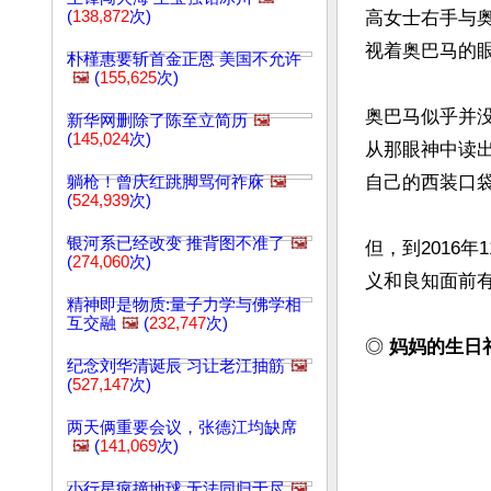
(
138,872
次)
高女士右手与
视着奥巴马的
朴槿惠要斩首金正恩 美国不允许
🖼️
(
155,625
次)
奥巴马似乎并
新华网删除了陈至立简历
🖼️
(
145,024
次)
从那眼神中读
自己的西装口袋
躺枪！曾庆红跳脚骂何祚庥
🖼️
(
524,939
次)
银河系已经改变 推背图不准了
🖼️
但，到2016
(
274,060
次)
义和良知面前有
精神即是物质:量子力学与佛学相
互交融
🖼️
(
232,747
次)
◎ 
妈妈的生日
纪念刘华清诞辰 习让老江抽筋
🖼️
(
527,147
次)
两天俩重要会议，张德江均缺席
🖼️
(
141,069
次)
小行星疯撞地球 无法同归于尽
🖼️