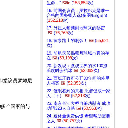
生命…"
🖼️▶️
(
158,654
次)
16. 前国会议员：罗拉巴克是唯一
合格的国务卿人选(多图/English)
(
152,218
次)
17. 外星人频频到地球来的秘密
🖼️
(
76,769
次)
18. 黄泉路上的剩饭！
🖼️
(
55,621
次)
19. 前航天员揭秘月球城市真的存
在
🖼️
(
53,199
次)
20. 新发现︰微观世界的水100摄
氏度时会结冰
🖼️
(
53,099
次)
21. 西班牙政府公开30年间的外星
共和党议员罗姆尼
人档案
🖼️
(
52,353
次)
22. 催眠看到的真相 恩怨促成一家
人（下）
🖼️
(
52,313
次)
23. 南京长江大桥自杀劝慰者 成功
0多个国家的与
劝阻323人自杀
🖼️
(
50,963
次)
24. 退休金免费供饭 希望帮助需要
之人
🖼️
(
50,757
次)