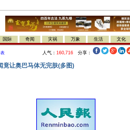
国际
奇闻
灾祸
万象
生活
文化
人气：
160,716
分享：
发表
闻竟让奥巴马体无完肤(多图)