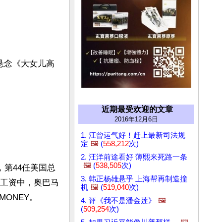
悬念《大女儿高
近期最受欢迎的文章
2016年12月6日
1. 江曾运气好！赶上最新司法规
定
🖼️
(
558,212
次)
2. 汪洋前途看好 薄熙来死路一条
🖼️
(
538,505
次)
客，第44任美国总
3. 韩正杨雄悬乎 上海帮再制造撞
人工资中，奥巴马
机
🖼️
(
519,040
次)
NEY。

4. 评《我不是潘金莲》
🖼️
(
509,254
次)