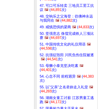
47. 可口可乐转卖 三地员工罢工抗
议
🖼️
(
44,891
次)
48. 交响乐之父海登：彷佛神永远
与我同在
🖼️
(
44,882
次)
49. 戒慎恐惧的梁商
🖼️
(
44,833
次)
50. 坚强意志 侏儒完成铁人三项比
赛
🖼️
(
44,697
次)
51. 中国传统文化的礼仪用语
🖼️
(
44,598
次)
52. 抗强征毁田 川民负伤住院被逐
🖼️
(
44,541
次)
53. 母狮小泰克坚决吃素
🖼️
(
44,401
次)
54. 心念不同 前程迥异
🖼️
(
44,383
次)
55. 以"父亲"之名牵妳走入礼堂
🖼️
(
44,269
次)
56. 湖南女童工讨薪 江苏男童工逃
跑
🖼️
(
44,172
次)
57. 因果的力量大于风水
🖼️