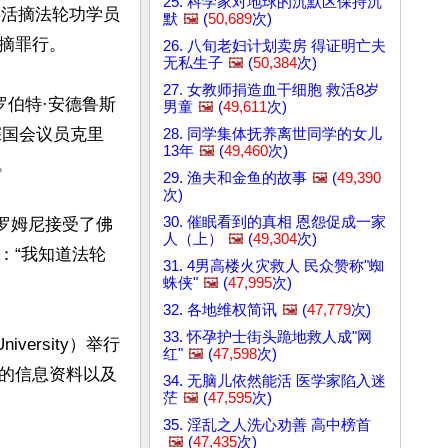
25. 科学家对地球的沉默区保持沉
共活摘法轮功学员
默
🖼️
(
50,689
次)
罪行。

26. 八旬老妇计划卖房 得证明亡夫
无私生子
🖼️
(
50,384
次)
27. 女教师捐造血干细胞 救活8岁
罗伯特·安德鲁斯
男童
🖼️
(
49,611
次)
资深国会议员克里
28. 同学集体抚养离世同学的女儿
13年
🖼️
(
49,460
次)


29. 渔夫和金鱼的故事
🖼️
(
49,390
次)
30. 催眠看到的真相 恩怨促成一家
选人罗姆尼接受了佛
人（上）
🖼️
(
49,304
次)
：“我知道法轮
31. 4男高楼火灾救人 民众赞称"蜘
蛛侠"
🖼️
(
47,995
次)
32. 各地维权简讯
🖼️
(
47,779
次)
33. 怀孕护士街头跪地救人成"网
versity）举行
红"
🖼️
(
47,598
次)
的信息资料以及
34. 无脑儿依然能活 医学家陷入迷
茫
🖼️
(
47,595
次)


35. 淫乱之人洗心劝善 高中榜首
🖼️
(
47,435
次)