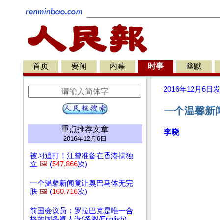
首页
要闻
内幕
时事
幽默
2016年12月6日
一个温馨新
重点推荐文章
李晓
2016年12月6日
被习追打！江曾准备在香港搞独
立
🖼️
(
547,866
次)
一个温馨新闻竟让奥巴马体无完
肤
🖼️
(
160,716
次)
前国会议员：罗拉巴克是唯一合
格的国务卿人选(多图/English)