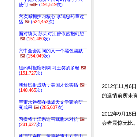
使们
🖼️▶️
(
191,519
次)
六次喊拥护习核心 李鸿忠药量过
猛
🖼️
(
524,453
次)
面对镜头 苏荣对江曾依然抱幻想
🖼️
(
151,460
次)
六中全会期间的又一个黑色幽默
🖼️
(
154,049
次)
纽约时报瞎咧咧 习王笑的多畅
🖼️
(
151,727
次)
朝鲜试射成功，美国才说实话
🖼️
2012年11
(
148,465
次)
的选情前所未有
宇宙永远都在挑战天文学家的研
究成果
🖼️
(
285,697
次)
2012年9月
习换将！江系迫害藏胞来对抗
🖼️
会者震惊无比。
(
231,927
次)
处理江在即，黄菊被逐出八宝山