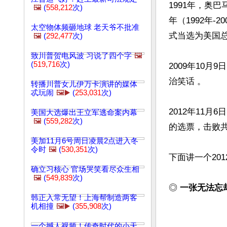
1991年，奥
🖼️
(
558,212
次)
年（1992年-
太空物体频砸地球 老天爷不批准
式当选为美国总
🖼️
(
292,477
次)
致川普贺电风波 习说了四个字
🖼️
(
519,716
次)
2009年10
治笑话 。

转播川普女儿伊万卡演讲的媒体
忒玩闹
🖼️▶️
(
253,031
次)
2012年11
美国大选爆出王立军逃命案内幕
🖼️
(
559,282
次)
的选票，击败共
美加11月6号周日凌晨2点进入冬
令时
🖼️
(
530,351
次)
下面讲一个20
确立习核心 官场哭笑看尽众生相
🖼️
(
549,839
次)
◎ 
一张无法忘
韩正入常无望！上海帮制造两客
机相撞
🖼️▶️
(
355,908
次)
一个撼人视频！传奇时代的小天