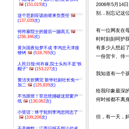
2006年5月
🖼️
(
151,019
次)
别…别忘记这位
这个悲剧应该由谁来负责任
🖼️
(
137,039
次)
有一位网友在
何祚庥院士的最后一蹦高儿
🖼️
(
236,346
次)
时时刻刻呵护我
有多少人想起
黄兴国夜短梦不成 李鸿忠天津接
镣铐
🖼️
(
518,769
次)
一份贺卡、传一
人民日报:何祚庥,院士头衔不是"铁
帽子"
🖼️
(
153,227
次)
我知道有一个
黄洁夫折腾完 新华社副社长免一
加二
🖼️
(
125,839
次)
给我印象最深
不当跟班！菲总统捅破这层窗户
何时候都不离身
纸
🖼️
(
130,062
次)
小笑话：终于轮到李鸿忠同志了
但，有一天，妈
🖼️
(
339,208
次)
不是幽默：江西日报不想让代省