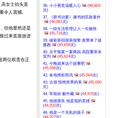
，高女士抬头直
36. 小小善意温暖人心
🖼️
(
46,603
次)
重令人震撼。

37. 《群书治要》谏书的匡政著作
🖼️
(
46,081
次)
，但他显然还是
38. 一段生活哲理让人一生愉快
🖼️
(
45,716
次)
接过来直接放进
39. 碰瓷新招假装报警 真警来了拔
腿跑
🖼️
(
45,656
次)
40. 乐平冤案一案两凶 高院重审未
宣判
🖼️
(
45,624
次)
尼这两位权贵在正
41. 今晚就来说个故事吧
🖼️
(
45,596
次)
42. 各地维权简讯
🖼️
(
45,564
次)
43. 古扇 惊艳世界的美
🖼️
(
45,000
次)
44. 宰相命 貌中藏
🖼️
(
44,970
次)
45. 他很善良 他是我的英雄
🖼️
(
44,932
次)
46. 他是一个无私的孩子
🖼️
(
44,922
次)