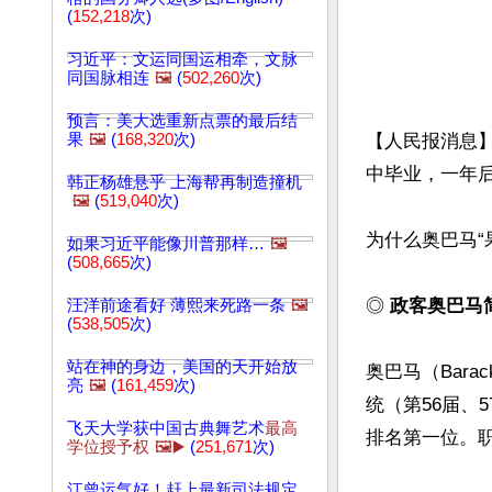
(
152,218
次)
习近平：文运同国运相牵，文脉
同国脉相连
🖼️
(
502,260
次)
预言：美大选重新点票的最后结
果
🖼️
(
168,320
次)
【人民报消息】
中毕业，一年
韩正杨雄悬乎 上海帮再制造撞机
🖼️
(
519,040
次)
为什么奥巴马“
如果习近平能像川普那样…
🖼️
(
508,665
次)
◎ 
政客奥巴马
汪洋前途看好 薄熙来死路一条
🖼️
(
538,505
次)
站在神的身边，美国的天开始放
奥巴马（Barac
亮
🖼️
(
161,459
次)
统（第56届、
飞天大学获中国古典舞艺术
最高
排名第一位。职
学位授予权
🖼️▶️
(
251,671
次)
江曾运气好！赶上最新司法规定