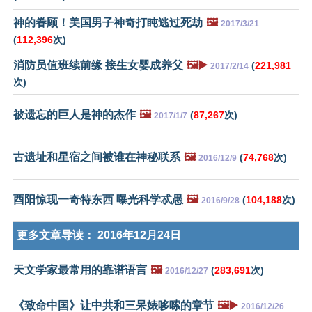
神的眷顾！美国男子神奇打盹逃过死劫
🖼️
2017/3/21
(
112,396
次)
消防员值班续前缘 接生女婴成养父
🖼️▶️
(
221,981
2017/2/14
次)
被遗忘的巨人是神的杰作
🖼️
(
87,267
次)
2017/1/7
古遗址和星宿之间被谁在神秘联系
🖼️
(
74,768
次)
2016/12/9
酉阳惊现一奇特东西 曝光科学忒愚
🖼️
(
104,188
次)
2016/9/28
更多文章导读：
2016年12月24日
天文学家最常用的靠谱语言
🖼️
(
283,691
次)
2016/12/27
《致命中国》让中共和三呆婊哆嗦的章节
🖼️▶️
2016/12/26