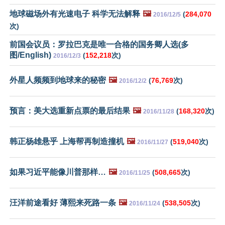
地球磁场外有光速电子 科学无法解释
🖼️
(
284,070
2016/12/5
次)
前国会议员：罗拉巴克是唯一合格的国务卿人选(多
图/English)
(
152,218
次)
2016/12/3
外星人频频到地球来的秘密
🖼️
(
76,769
次)
2016/12/2
预言：美大选重新点票的最后结果
🖼️
(
168,320
次)
2016/11/28
韩正杨雄悬乎 上海帮再制造撞机
🖼️
(
519,040
次)
2016/11/27
如果习近平能像川普那样…
🖼️
(
508,665
次)
2016/11/25
汪洋前途看好 薄熙来死路一条
🖼️
(
538,505
次)
2016/11/24