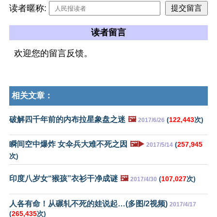
读者暱称:
读者留言
欢迎您的留言反馈。
相关文章：
破解四千年前的内布拉星象盘之迷
🖼️
(
122,443
次)
2017/6/26
瞬间空中爆炸 女伞兵大难不死之因
🖼️▶️
(
257,945
2017/5/14
次)
印度八岁女“猴孩”衣衫干净成谜
🖼️
(
107,027
次)
2017/4/30
人各有命！从碾轧不死的娃说起…(多图/2视频)
2017/4/17
(
265,435
次)