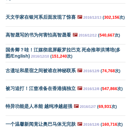
天文学家在银河系后面发现了惊喜
🖼️
(
302,156
次)
2016/12/13
高智晟写的书为何害怕高智晟看
🖼️
(
540,667
次)
2016/12/12
国务卿？哇！江媒彻底屏蔽罗拉巴克 死命推举洪博培(多
图/English)
(
151,240
次)
2016/12/10
古遗址和星宿之间被谁在神秘联系
🖼️
(
74,768
次)
2016/12/9
被习追打！江曾准备在香港搞独立
🖼️
(
547,866
次)
2016/12/8
特异功能是人本能 越纯净越超强
🖼️
(
69,931
次)
2016/12/7
一个温馨新闻竟让奥巴马体无完肤
🖼️
(
160,716
次)
2016/12/6