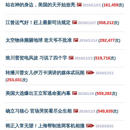
站在神的身边，美国的天开始放亮
🖼️
(
161,459
次)
2016/11/23
江曾运气好！赶上最新司法规定
🖼️
(
558,212
次)
2016/11/17
太空物体频砸地球 老天爷不批准
🖼️
(
292,477
次)
2016/11/14
致川普贺电风波 习说了四个字
🖼️
(
519,716
次)
2016/11/13
转播川普女儿伊万卡演讲的媒体忒玩闹
🖼️▶️
2016/11/11
(
253,031
次)
美国大选爆出王立军逃命案内幕
🖼️
(
559,282
次)
2016/11/9
确立习核心 官场哭笑看尽众生相
🖼️
(
549,839
次)
2016/11/3
韩正入常无望！上海帮制造两客机相撞
🖼️▶️
2016/10/31