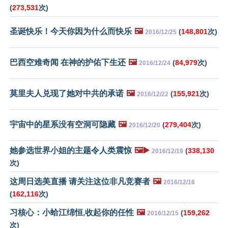
(
273,531
次)
圣诞快乐！今天你因为什么而快乐
🖼️
(
148,801
次)
2016/12/25
巴西空难奇闻 在神的护佑下生还
🖼️
(
84,979
次)
2016/12/24
莫里夫人兑现了她对中共的承诺
🖼️
(
155,921
次)
2016/12/22
宇宙中的星系没有空洞可隐藏
🖼️
(
279,404
次)
2016/12/20
她参选世界小姐的主题令人类震惊
🖼️▶️
(
338,130
2016/12/19
次)
这周日选美直播 请关注这位非凡竞赛者
🖼️
2016/12/16
(
162,116
次)
习核心：小蛤江绵恒,收起你的任性
🖼️
(
159,262
2016/12/15
次)