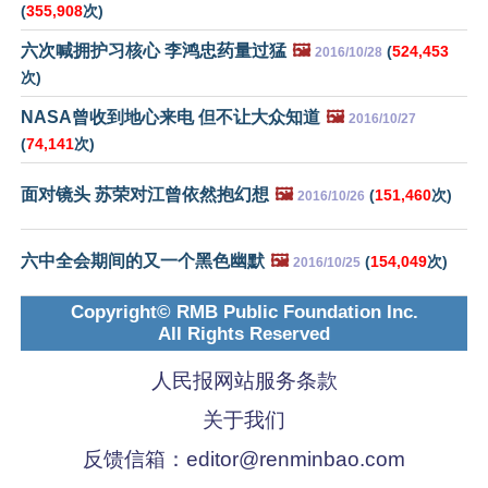
(
355,908
次)
六次喊拥护习核心 李鸿忠药量过猛
🖼️
(
524,453
2016/10/28
次)
NASA曾收到地心来电 但不让大众知道
🖼️
2016/10/27
(
74,141
次)
面对镜头 苏荣对江曾依然抱幻想
🖼️
(
151,460
次)
2016/10/26
六中全会期间的又一个黑色幽默
🖼️
(
154,049
次)
2016/10/25
Copyright© RMB Public Foundation Inc.
All Rights Reserved
人民报网站服务条款
关于我们
反馈信箱：
editor@renminbao.com