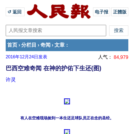
↺ 返回 
电子报
正體版
首页
分栏目
奇闻
文章
›
›
›
：
2016年12月24日
发表
人气：
84,979
巴西空难奇闻 在神的护佑下生还(图)
许灵