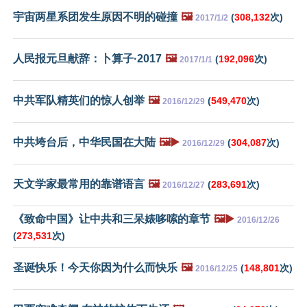
宇宙两星系团发生原因不明的碰撞
🖼️
(
308,132
次)
2017/1/2
人民报元旦献辞：卜算子·2017
🖼️
(
192,096
次)
2017/1/1
中共军队精英们的惊人创举
🖼️
(
549,470
次)
2016/12/29
中共垮台后，中华民国在大陆
🖼️▶️
(
304,087
次)
2016/12/29
天文学家最常用的靠谱语言
🖼️
(
283,691
次)
2016/12/27
《致命中国》让中共和三呆婊哆嗦的章节
🖼️▶️
2016/12/26
(
273,531
次)
圣诞快乐！今天你因为什么而快乐
🖼️
(
148,801
次)
2016/12/25