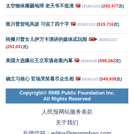
太空物体频砸地球 老天爷不批准
🖼️
(
292,477
次)
2016/11/14
致川普贺电风波 习说了四个字
🖼️
(
519,716
次)
2016/11/13
转播川普女儿伊万卡演讲的媒体忒玩闹
🖼️▶️
2016/11/11
(
253,031
次)
美国大选爆出王立军逃命案内幕
🖼️
(
559,282
次)
2016/11/9
确立习核心 官场哭笑看尽众生相
🖼️
(
549,839
次)
2016/11/3
Copyright© RMB Public Foundation Inc.
All Rights Reserved
人民报网站服务条款
关于我们
反馈信箱：
editor@renminbao.com