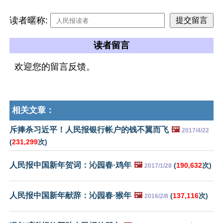
读者暱称:
读者留言
欢迎您的留言反馈。
相关文章：
斥捧杀习近平！人民报银行帐户的钱不翼而飞
🖼️
2017/4/22
(
231,299
次)
人民报中国新年贺词：沁园春·鸡年
🖼️
(
190,632
次)
2017/1/28
人民报中国新年献辞：沁园春·猴年
🖼️
(
137,116
次)
2016/2/8