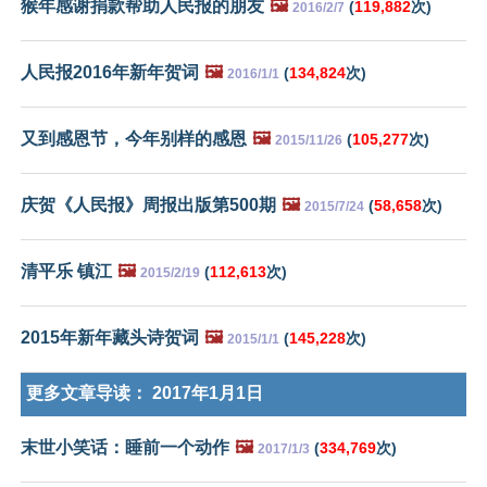
猴年感谢捐款帮助人民报的朋友
🖼️
(
119,882
次)
2016/2/7
人民报2016年新年贺词
🖼️
(
134,824
次)
2016/1/1
又到感恩节，今年别样的感恩
🖼️
(
105,277
次)
2015/11/26
庆贺《人民报》周报出版第500期
🖼️
(
58,658
次)
2015/7/24
清平乐 镇江
🖼️
(
112,613
次)
2015/2/19
2015年新年藏头诗贺词
🖼️
(
145,228
次)
2015/1/1
更多文章导读：
2017年1月1日
末世小笑话：睡前一个动作
🖼️
(
334,769
次)
2017/1/3