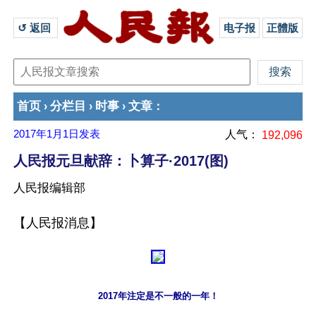
↺ 返回 
电子报
正體版
首页
分栏目
时事
文章
›
›
›
：
2017年1月1日
发表
人气：
192,096
人民报元旦献辞：卜算子·2017(图)
人民报编辑部
2017年注定是不一般的一年！