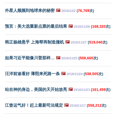
外星人频频到地球来的秘密
🖼️
(
76,769
次)
2016/12/2
预言：美大选重新点票的最后结果
🖼️
(
168,320
次)
2016/11/28
韩正杨雄悬乎 上海帮再制造撞机
🖼️
(
519,040
次)
2016/11/27
如果习近平能像川普那样…
🖼️
(
508,665
次)
2016/11/25
汪洋前途看好 薄熙来死路一条
🖼️
(
538,505
次)
2016/11/24
站在神的身边，美国的天开始放亮
🖼️
(
161,459
次)
2016/11/23
江曾运气好！赶上最新司法规定
🖼️
(
558,212
次)
2016/11/17