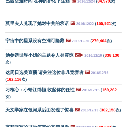
巴西空难奇闻 在神的护佑下生还
🖼️
(
84,979
次)
2016/12/24
莫里夫人兑现了她对中共的承诺
🖼️
(
155,921
次)
2016/12/22
宇宙中的星系没有空洞可隐藏
🖼️
(
279,404
次)
2016/12/20
她参选世界小姐的主题令人类震惊
🖼️▶️
(
338,130
2016/12/19
次)
这周日选美直播 请关注这位非凡竞赛者
🖼️
2016/12/16
(
162,116
次)
习核心：小蛤江绵恒,收起你的任性
🖼️
(
159,262
2016/12/15
次)
天文学家在银河系后面发现了惊喜
🖼️
(
302,156
次)
2016/12/13