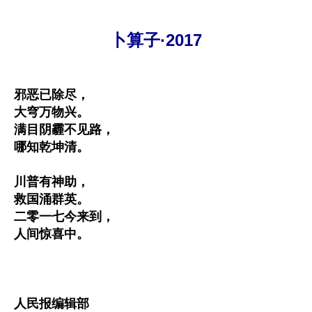
卜算子·2017
邪恶已除尽，

大穹万物兴。

满目阴霾不见路，

哪知乾坤清。

川普有神助，

救国涌群英。

二零一七今来到，

人间惊喜中。

人民报编辑部
