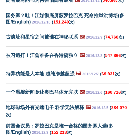
高智晟写的书为何害怕高智晟看
🖼️
(
540,667
次)
2016/12/12
国务卿？哇！江媒彻底屏蔽罗拉巴克 死命推举洪博培(多
图/English)
(
151,240
次)
2016/12/10
古遗址和星宿之间被谁在神秘联系
🖼️
(
74,768
次)
2016/12/9
被习追打！江曾准备在香港搞独立
🖼️
(
547,866
次)
2016/12/8
特异功能是人本能 越纯净越超强
🖼️
(
69,931
次)
2016/12/7
一个温馨新闻竟让奥巴马体无完肤
🖼️
(
160,716
次)
2016/12/6
地球磁场外有光速电子 科学无法解释
🖼️
(
284,070
2016/12/5
次)
前国会议员：罗拉巴克是唯一合格的国务卿人选(多
图/English)
(
152,218
次)
2016/12/3