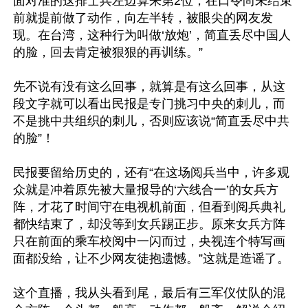
面对准的这排士兵左边算来第2位，在口令尚未结束
前就提前做了动作，向左半转，被眼尖的网友发
现。在台湾，这种行为叫做‘放炮’，简直丢尽中国人
的脸，回去肯定被狠狠的再训练。”

先不说有没有这么回事，就算是有这么回事，从这
段文字就可以看出民报是专门挑习中央的刺儿，而
不是挑中共组织的刺儿，否则应该说“简直丢尽中共
的脸”！

民报要留给历史的，还有“在这场阅兵当中，许多观
众就是冲着原先被大量报导的‘六线合一’的女兵方
阵，才花了时间守在电视机前面，但看到阅兵典礼
都快结束了，却没等到女兵踢正步。原来女兵方阵
只在前面的乘车校阅中一闪而过，央视连个特写画
面都没给，让不少网友徒抱遗憾。”这就是造谣了。

这个直播，我从头看到尾，最后有三军仪仗队的混