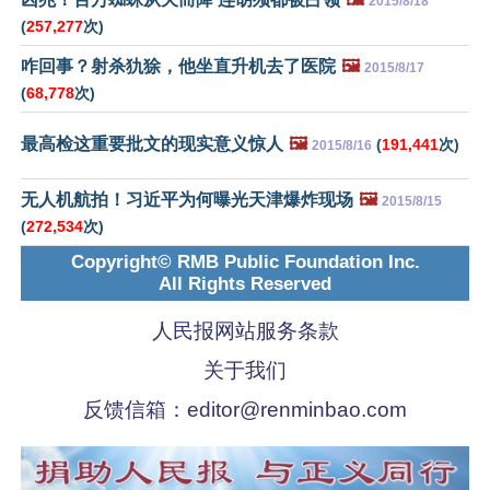
2015/8/18
(
257,277
次)
咋回事？射杀犰狳，他坐直升机去了医院
🖼️
2015/8/17
(
68,778
次)
最高检这重要批文的现实意义惊人
🖼️
(
191,441
次)
2015/8/16
无人机航拍！习近平为何曝光天津爆炸现场
🖼️
2015/8/15
(
272,534
次)
Copyright© RMB Public Foundation Inc.
All Rights Reserved
人民报网站服务条款
关于我们
反馈信箱：
editor@renminbao.com