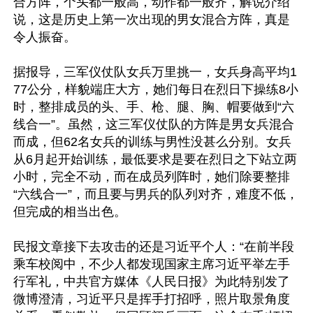
合方阵，个头都一般高，动作都一般齐，解说介绍
说，这是历史上第一次出现的男女混合方阵，真是
令人振奋。

据报导，三军仪仗队女兵万里挑一，女兵身高平均1
77公分，样貌端庄大方，她们每日在烈日下操练8小
时，整排成员的头、手、枪、腿、胸、帽要做到“六
线合一”。虽然，这三军仪仗队的方阵是男女兵混合
而成，但62名女兵的训练与男性没甚么分别。女兵
从6月起开始训练，最低要求是要在烈日之下站立两
小时，完全不动，而在成员列阵时，她们除要整排
“六线合一”，而且要与男兵的队列对齐，难度不低，
但完成的相当出色。

民报文章接下去攻击的还是习近平个人：“在前半段
乘车校阅中，不少人都发现国家主席习近平举左手
行军礼，中共官方媒体《人民日报》为此特别发了
微博澄清，习近平只是挥手打招呼，照片取景角度