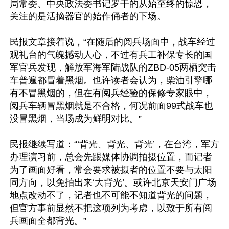
局常委、中央政法委书记罗干的从始至终的惊恐，
关注的是活摘器官的始作俑者的下场。

民报文章接着说，“在随后的阅兵场面中，战车经过
观礼台的气魄撼动人心，不过有兵工补保专长的国
军官兵发现，解放军海军陆战队的ZBD-05两栖突击
车普遍都冒着黑烟。也许读者会认为，柴油引擎哪
有不冒黑烟的，但在有阅兵经验的保修专家眼中，
阅兵车辆冒黑烟就是不合格，何况前面99式战车也
没冒黑烟，当场成为鲜明对比。”

民报继续写道：“‘背光、背光、背光’，在台湾，军方
办理演习前，总会先跟媒体协调拍摄位置，而记者
为了画面好看，常会要求被摄者的位置不要与太阳
同方向，以免拍出来‘大背光’。或许北京天安门广场
地点改动不了，记者也不可能不知道背光的问题，
但官方事前显然不把这项列为考虑，以致于所有阅
兵画面全都背光。”
