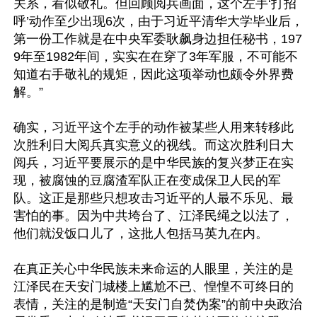
关系，看似敬礼。但回顾阅兵画面，这个左手‘打招
呼’动作至少出现6次，由于习近平清华大学毕业后，
第一份工作就是在中央军委耿飙身边担任秘书，197
9年至1982年间，实实在在穿了3年军服，不可能不
知道右手敬礼的规矩，因此这项举动也颇令外界费
解。”

确实，习近平这个左手的动作被某些人用来转移此
次胜利日大阅兵真实意义的视线。而这次胜利日大
阅兵，习近平要展示的是中华民族的复兴梦正在实
现，被腐蚀的豆腐渣军队正在变成保卫人民的军
队。这正是那些只想攻击习近平的人最不乐见、最
害怕的事。因为中共垮台了、江泽民绳之以法了，
他们就没饭口儿了，这批人包括马英九在内。

在真正关心中华民族未来命运的人眼里，关注的是
江泽民在天安门城楼上尴尬不已、惶惶不可终日的
表情，关注的是制造“天安门自焚伪案”的前中央政治