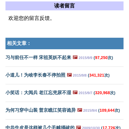
读者留言
欢迎您的留言反馈。
相关文章：
习与前任不一样 宋祖英妖不起来
🖼️
(
97,250
次)
2015/9/9
小道儿！为啥李长春不停拍照
🖼️
(
341,321
次)
2015/9/8
小笑话：大阅兵 老江忘兜尿不湿
🖼️
(
320,968
次)
2015/9/7
为何习穿中山装 普京瞧江笑容诡异
🖼️
(
109,644
次)
2015/9/4
中共牛皮是这样被几个毛贼捅破的
🖼️
(
17,726
次)
2009/10/30