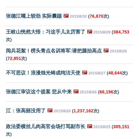
张德江嘴上较劲 实际囊踹
🖼️
(
76,870
次)
2015/8/30
王岐山恍然大悟：习这手儿太厉害了
🖼️
(
384,753
2015/8/29
次)
阅兵花絮！楞头青点名训将军:请把腿抬高点
🖼️
2015/8/28
(
72,851
次)
不可思议！浪漫烛光铸成纯洁天使
🖼️
(
48,644
次)
2015/8/27
张德江审议这个提案 悲从中来
🖼️
(
66,196
次)
2015/8/26
江：张高丽没用了
🖼️
(
1,237,162
次)
2015/8/26
政法委横丝儿肉高官会场打骂副市长
🖼️
(
305,151
2015/8/25
次)