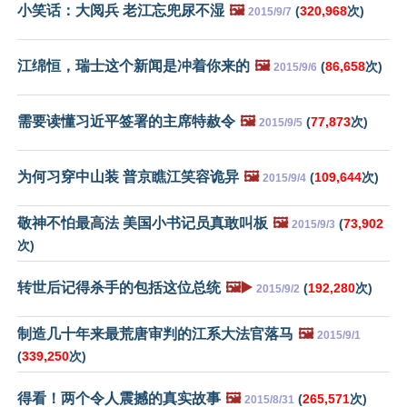
小笑话：大阅兵 老江忘兜尿不湿
🖼️
(
320,968
次)
2015/9/7
江绵恒，瑞士这个新闻是冲着你来的
🖼️
(
86,658
次)
2015/9/6
需要读懂习近平签署的主席特赦令
🖼️
(
77,873
次)
2015/9/5
为何习穿中山装 普京瞧江笑容诡异
🖼️
(
109,644
次)
2015/9/4
敬神不怕最高法 美国小书记员真敢叫板
🖼️
(
73,902
2015/9/3
次)
转世后记得杀手的包括这位总统
🖼️▶️
(
192,280
次)
2015/9/2
制造几十年来最荒唐审判的江系大法官落马
🖼️
2015/9/1
(
339,250
次)
得看！两个令人震撼的真实故事
🖼️
(
265,571
次)
2015/8/31