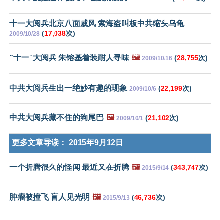
十一大阅兵北京八面威风 索海盗叫板中共缩头乌龟
(
17,038
次)
2009/10/28
“十一”大阅兵 朱镕基着装耐人寻味
🖼️
(
28,755
次)
2009/10/16
中共大阅兵生出一绝妙有趣的现象
(
22,199
次)
2009/10/6
中共大阅兵藏不住的狗尾巴
🖼️
(
21,102
次)
2009/10/1
更多文章导读：
2015年9月12日
一个折腾很久的怪闻 最近又在折腾
🖼️
(
343,747
次)
2015/9/14
肿瘤被撞飞 盲人见光明
🖼️
(
46,736
次)
2015/9/13