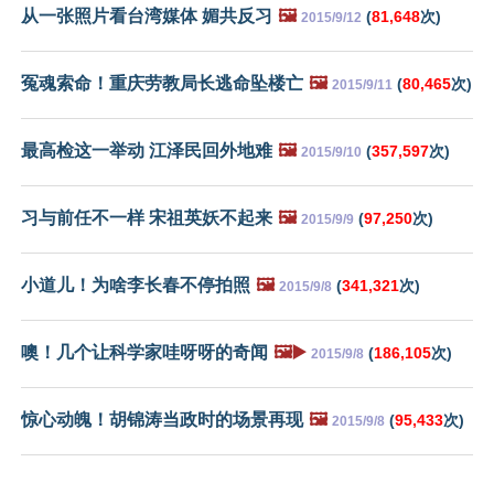
从一张照片看台湾媒体 媚共反习
🖼️
(
81,648
次)
2015/9/12
冤魂索命！重庆劳教局长逃命坠楼亡
🖼️
(
80,465
次)
2015/9/11
最高检这一举动 江泽民回外地难
🖼️
(
357,597
次)
2015/9/10
习与前任不一样 宋祖英妖不起来
🖼️
(
97,250
次)
2015/9/9
小道儿！为啥李长春不停拍照
🖼️
(
341,321
次)
2015/9/8
噢！几个让科学家哇呀呀的奇闻
🖼️▶️
(
186,105
次)
2015/9/8
惊心动魄！胡锦涛当政时的场景再现
🖼️
(
95,433
次)
2015/9/8