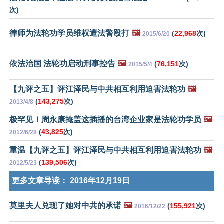
次)
律师为法轮功学员维权遭法警殴打
🖼️
(
22,968
次)
2015/6/20
依法治国 法轮功启动刑事控告
🖼️
(
76,151
次)
2015/5/4
【九评之五】评江泽民与中共相互利用迫害法轮功
🖼️
(
143,275
次)
2013/4/8
极罕见！周永康掩盖这插播的台湾企业家是法轮功学员
🖼️
(
43,825
次)
2012/6/28
重温【九评之五】评江泽民与中共相互利用迫害法轮功
🖼️
(
139,506
次)
2012/5/23
更多文章导读：
2016年12月19日
莫里夫人兑现了她对中共的承诺
🖼️
(
155,921
次)
2016/12/22