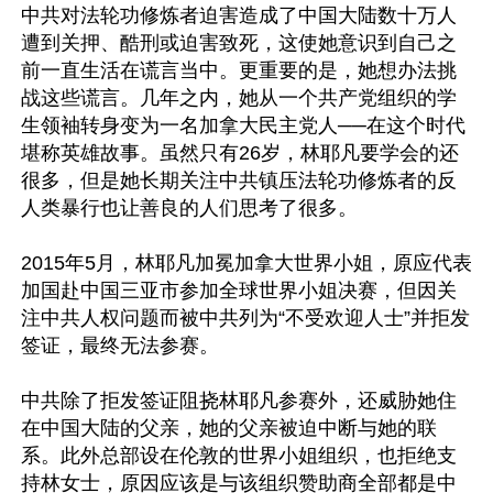
中共对法轮功修炼者迫害造成了中国大陆数十万人
遭到关押、酷刑或迫害致死，这使她意识到自己之
前一直生活在谎言当中。更重要的是，她想办法挑
战这些谎言。几年之内，她从一个共产党组织的学
生领袖转身变为一名加拿大民主党人──在这个时代
堪称英雄故事。虽然只有26岁，林耶凡要学会的还
很多，但是她长期关注中共镇压法轮功修炼者的反
人类暴行也让善良的人们思考了很多。

2015年5月，林耶凡加冕加拿大世界小姐，原应代表
加国赴中国三亚市参加全球世界小姐决赛，但因关
注中共人权问题而被中共列为“不受欢迎人士”并拒发
签证，最终无法参赛。

中共除了拒发签证阻挠林耶凡参赛外，还威胁她住
在中国大陆的父亲，她的父亲被迫中断与她的联
系。此外总部设在伦敦的世界小姐组织，也拒绝支
持林女士，原因应该是与该组织赞助商全部都是中