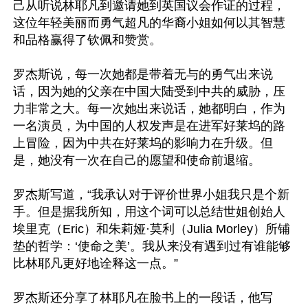
己从听说林耶凡到邀请她到英国议会作证的过程，
这位年轻美丽而勇气超凡的华裔小姐如何以其智慧
和品格赢得了钦佩和赞赏。

罗杰斯说，每一次她都是带着无与的勇气出来说
话，因为她的父亲在中国大陆受到中共的威胁，压
力非常之大。每一次她出来说话，她都明白，作为
一名演员，为中国的人权发声是在进军好莱坞的路
上冒险，因为中共在好莱坞的影响力在升级。但
是，她没有一次在自己的愿望和使命前退缩。

罗杰斯写道，“我承认对于评价世界小姐我只是个新
手。但是据我所知，用这个词可以总结世姐创始人
埃里克（Eric）和朱莉娅·莫利（Julia Morley）所铺
垫的哲学：‘使命之美’。我从来没有遇到过有谁能够
比林耶凡更好地诠释这一点。”

罗杰斯还分享了林耶凡在脸书上的一段话，他写