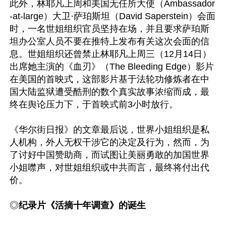
此外，林耶凡上周和美国无任所大使（Ambassador
-at-large）大卫·萨珀斯坦（David Saperstein）会面
时，一名世姐组织官员坚持在场，并且要求萨珀斯
坦办公室人员不要在推特上发布有关这次会面的信
息。世姐组织还曾禁止林耶凡上周三（12月14日）
出席她主演的《血刃》（The Bleeding Edge）影片
在美国的首映式，这部影片基于法轮功修炼者在中
国大陆监狱遭受酷刑的数个真实故事浓缩而成，最
终在舆论压力下，于首映式前3小时放行。

《华尔街日报》的文章最后说，世界小姐组织是私
人机构，外人无权干涉它的决定及行为，然而，为
了讨好中国赞助商，而试图让美丽勇敢的加国世界
小姐噤声，对世姐组织或中共而言，最终将付出代
价。 

◎
纪录片《活摘十年调查》的诞生