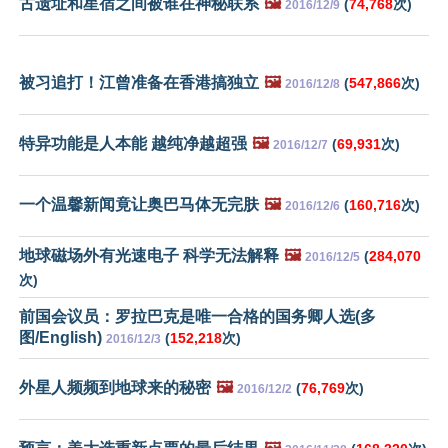
古遗址和星宿之间被谁在神秘联系
🖼️
(
74,768
次)
2016/12/9
被习追打！江曾准备在香港搞独立
🖼️
(
547,866
次)
2016/12/8
特异功能是人本能 越纯净越超强
🖼️
(
69,931
次)
2016/12/7
一个温馨新闻竟让奥巴马体无完肤
🖼️
(
160,716
次)
2016/12/6
地球磁场外有光速电子 科学无法解释
🖼️
(
284,070
2016/12/5
次)
前国会议员：罗拉巴克是唯一合格的国务卿人选(多
图/English)
(
152,218
次)
2016/12/3
外星人频频到地球来的秘密
🖼️
(
76,769
次)
2016/12/2