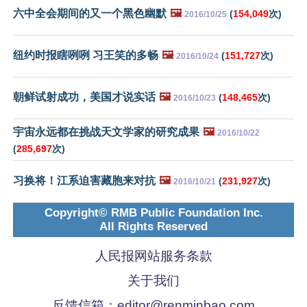
六中全会期间的又一个黑色幽默
🖼️
(
154,049
次)
2016/10/25
纽约时报瞎咧咧 习王笑的多畅
🖼️
(
151,727
次)
2016/10/24
朝鲜试射成功，美国才说实话
🖼️
(
148,465
次)
2016/10/23
宇宙永远都在挑战天文学家的研究成果
🖼️
2016/10/22
(
285,697
次)
习换将！江系迫害藏胞来对抗
🖼️
(
231,927
次)
2016/10/21
Copyright© RMB Public Foundation Inc.
All Rights Reserved
人民报网站服务条款
关于我们
反馈信箱：
editor@renminbao.com