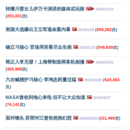
转播川普女儿伊万卡演讲的媒体忒玩闹
🖼️▶️
2016/11/11
(
253,031
次)
美国大选爆出王立军逃命案内幕
🖼️
(
559,282
次)
2016/11/9
确立习核心 官场哭笑看尽众生相
🖼️
(
549,839
次)
2016/11/3
韩正入常无望！上海帮制造两客机相撞
🖼️▶️
2016/10/31
(
355,908
次)
六次喊拥护习核心 李鸿忠药量过猛
🖼️
(
524,453
2016/10/28
次)
NASA曾收到地心来电 但不让大众知道
🖼️
2016/10/27
(
74,141
次)
面对镜头 苏荣对江曾依然抱幻想
🖼️
(
151,460
次)
2016/10/26