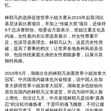
忆。

林耶凡的选择促使世界小姐大赛从2015年起取消比
基尼泳装比赛项目，并加上“传媒大奖”项目，还保持
5个总决赛部份。组委会方面表示，世姐注重文化及
内涵，女性着内衣出席选美展示，对女性尊重不
足，也误导选美理念。林耶凡认为，这是历史性突
破，提高了赛事的档次；让世界各地各种风俗及信
仰、包括传统家庭出身的女性都能参赛，以展示其
独特风格。

2015年5月，湖南出生的林耶凡加冕世界小姐加拿大
冠军。中共国境内媒体也兴奋报道，说中国人在加
拿大获得世界小姐加拿大冠军。湖南老乡也纷纷向
居住在国内的林耶凡父亲道贺，并说为咱中国人脸
上增光。但没过几天，中共发现林耶凡是信奉“真善
忍”的法轮功修炼者，于是吓的魂飞魄散，不但让媒
体把报导拿下，而且威胁林耶凡的父亲，说如果他