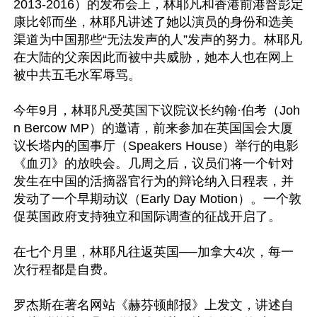
2013-2016）的发布会上，林耶凡和香港前港督彭定
康比邻而坐，林耶凡讲述了她以演员的身份和选美
渠道为中国那些“无法发声的人”发声的努力。林耶凡
在大陆的父亲因此而被中共威胁，她本人也在网上
被中共五毛水军辱骂。

今年9月，林耶凡受英国下议院议长约翰·伯考（Joh
n Bercow MP）的邀请，前来参加在英国国会大厦
议长塔内的国事厅（Speakers House）举行的电影
《血刃》的放映会。几周之后，议员们将一个针对
发生在中国的活摘器官行为的辩论纳入日程表，并
发动了一个早期动议（Early Day Motion）。一个敦
促英国政府支持独立和国际调查的征战开启了。

在七个月里，林耶凡往返英国──加拿大4次，每一
次行程都是自费。

罗杰斯在著名网站《赫芬顿邮报》上发文，讲述自