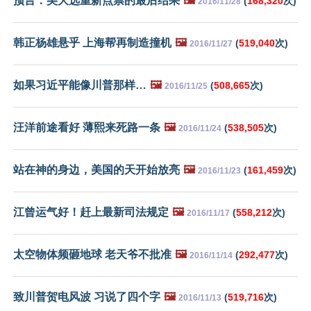
预言：美大选重新点票的最后结果
🖼️
(
168,320
次)
2016/11/28
韩正杨雄悬乎 上海帮再制造撞机
🖼️
(
519,040
次)
2016/11/27
如果习近平能像川普那样…
🖼️
(
508,665
次)
2016/11/25
汪洋前途看好 薄熙来死路一条
🖼️
(
538,505
次)
2016/11/24
站在神的身边，美国的天开始放亮
🖼️
(
161,459
次)
2016/11/23
江曾运气好！赶上最新司法规定
🖼️
(
558,212
次)
2016/11/17
太空物体频砸地球 老天爷不批准
🖼️
(
292,477
次)
2016/11/14
致川普贺电风波 习说了四个字
🖼️
(
519,716
次)
2016/11/13