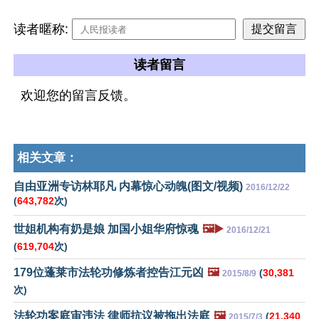
读者暱称:
读者留言
欢迎您的留言反馈。
相关文章：
自由亚洲专访林耶凡 内幕惊心动魄(图文/视频)
2016/12/22
(
643,782
次)
世姐机构有奶是娘 加国小姐华府惊魂
🖼️▶️
2016/12/21
(
619,704
次)
179位蓬莱市法轮功修炼者控告江元凶
🖼️
(
30,381
2015/8/9
次)
法轮功案庭审违法 律师抗议被拖出法庭
🖼️
(
21,340
2015/7/3