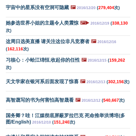
宇宙中的星系没有空洞可隐藏
🖼️
(
279,404
次)
2016/12/20
她参选世界小姐的主题令人类震惊
🖼️▶️
(
338,130
2016/12/19
次)
这周日选美直播 请关注这位非凡竞赛者
🖼️
2016/12/16
(
162,116
次)
习核心：小蛤江绵恒,收起你的任性
🖼️
(
159,262
2016/12/15
次)
天文学家在银河系后面发现了惊喜
🖼️
(
302,156
次)
2016/12/13
高智晟写的书为何害怕高智晟看
🖼️
(
540,667
次)
2016/12/12
国务卿？哇！江媒彻底屏蔽罗拉巴克 死命推举洪博培(多
图/English)
(
151,240
次)
2016/12/10