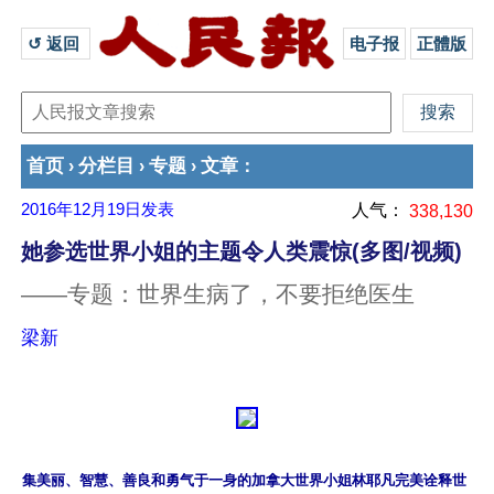
↺ 返回 
电子报
正體版
首页
分栏目
专题
文章
›
›
›
：
2016年12月19日
发表
人气：
338,130
她参选世界小姐的主题令人类震惊(多图/视频)
——专题：世界生病了，不要拒绝医生
梁新
集美丽、智慧、善良和勇气于一身的加拿大世界小姐林耶凡完美诠释世