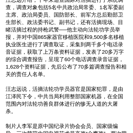
汪志远介绍，十年来追查国际对活摘进行了系统调
查，调查对象包括5名中共政治局常委、1名军委副
主席、政治局委员、国防部长、前军方总后勤部卫
生部长、政法委书记、副书记，还有活摘现场、目
睹活摘过程的持枪武警──他主动向法轮功学员举
报，并对中国865家器官移植医院和9,500多名移植
执业医生进行了调查取证，采集到两千多个电话录
音证据，获取了上万条资料证据，发表了20多万字
的综合调查报告，呈现了60个电话调查录音证据，
1,628个资料证据，先后公布了70多篇调查报告和相
关的责任人名单。

汪志远说，活摘法轮功学员器官是国家犯罪，是由
江泽民下令，中共当局利用整部国家机器，在全国
范围内对法轮功善良群体进行的惨无人道的大屠
杀。

制片人李军是原中国纪录片协会会员、国家级编