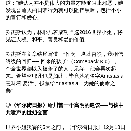
道：“她认为并不是伟大的力量才能够阻止邪恶，她
发现普通人的日常行为就可以阻挡黑暗，包括小小
的善行和爱心。”

罗杰斯认为，林耶凡若成功当选2016世界小姐，将
见证人权、和平、善良和爱的价值。

罗杰斯在文章结尾写道，“作为一名基督徒，我相信
终级的回归──‘回来的孩子’（Comeback Kid），一
个全世界都以为被杀了的人，最终，他会再次起
来。希望林耶凡也是如此，毕竟她的名字Anastasia
意味着‘复活’。投票给Anastasia，为她的使命之
美”。

◎
《华尔街日报》给川普一个高明的建议──与被中
共噤声的世姐会面
世界小姐决赛的5天之前，《华尔街日报》12月13日