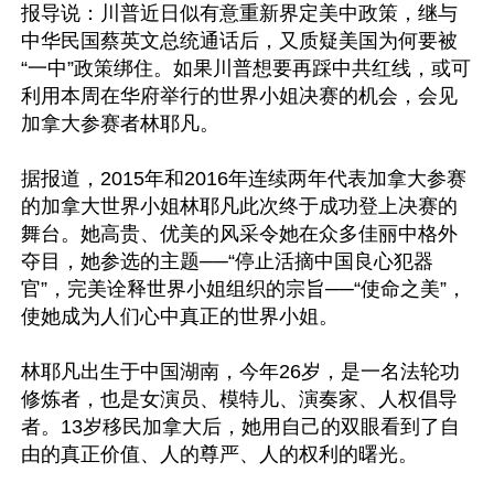
报导说：川普近日似有意重新界定美中政策，继与
中华民国蔡英文总统通话后，又质疑美国为何要被
“一中”政策绑住。如果川普想要再踩中共红线，或可
利用本周在华府举行的世界小姐决赛的机会，会见
加拿大参赛者林耶凡。

据报道，2015年和2016年连续两年代表加拿大参赛
的加拿大世界小姐林耶凡此次终于成功登上决赛的
舞台。她高贵、优美的风采令她在众多佳丽中格外
夺目，她参选的主题──“停止活摘中国良心犯器
官”，完美诠释世界小姐组织的宗旨──“使命之美”，
使她成为人们心中真正的世界小姐。 

林耶凡出生于中国湖南，今年26岁，是一名法轮功
修炼者，也是女演员、模特儿、演奏家、人权倡导
者。13岁移民加拿大后，她用自己的双眼看到了自
由的真正价值、人的尊严、人的权利的曙光。
