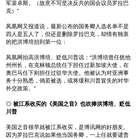
军裴卓斯。（故意不写坚决反共的国会议员罗拉巴
克）”

凤凰网又报道说，最新公布的国务卿人选名单不是
四人是五人了，但还是删除罗拉巴克，却情有独衷
的把洪博培抬到第一位：

凤凰网抬高洪博培、贬低川普说：“洪博培曾任犹他
州州长，在克林顿总统任下担任过新加坡大使，在
奥巴马任下则担任过驻华大使。他被认为对亚洲事
务十分熟悉，倘若被选，或将缓和川普冒失的对华
外交政策。”

◎ 
被江系收买的《美国之音》也吹捧洪博培、贬低
川普
美国之音很早就被江系收买，是博讯网的好朋友。
因为罗拉巴克说如果他当国务卿，一上任就要谴责