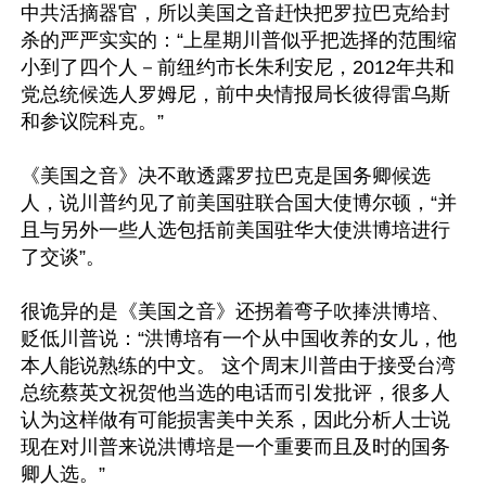
中共活摘器官，所以美国之音赶快把罗拉巴克给封
杀的严严实实的：“上星期川普似乎把选择的范围缩
小到了四个人－前纽约市长朱利安尼，2012年共和
党总统候选人罗姆尼，前中央情报局长彼得雷乌斯
和参议院科克。”

《美国之音》决不敢透露罗拉巴克是国务卿候选
人，说川普约见了前美国驻联合国大使博尔顿，“并
且与另外一些人选包括前美国驻华大使洪博培进行
了交谈”。

很诡异的是《美国之音》还拐着弯子吹捧洪博培、
贬低川普说：“洪博培有一个从中国收养的女儿，他
本人能说熟练的中文。 这个周末川普由于接受台湾
总统蔡英文祝贺他当选的电话而引发批评，很多人
认为这样做有可能损害美中关系，因此分析人士说
现在对川普来说洪博培是一个重要而且及时的国务
卿人选。”
