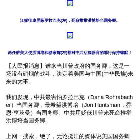
江媒彻底屏蔽罗拉巴克(左)，死命推举洪博培当国务卿。
两任驻美大使洪博培和骆家辉(左)都对中共活摘器官的罪行保持缄默！
【人民报消息】谁来当川普政府的国务卿，这是一
场没有硝烟的战斗，决定着美国与中国(中华民族)未
来的大事。

我们发现，中共最害怕罗拉巴克（Dana Rohrabach
er）当国务卿，最希望洪博培（Jon Huntsman，乔
恩·亨茨曼）当国务卿。中共用贬低川普来死命推举
洪博培当国务卿。

上网一搜索，绝了，无论挺江的媒体说美国国务卿