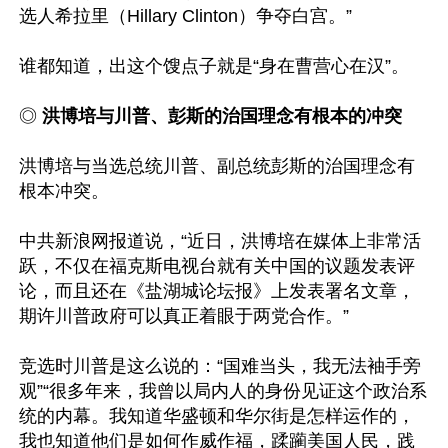
选人希拉里（Hillary Clinton）争夺白宫。”

谁都知道，出这个馊点子就是“身在曹营心在汉”。

◎ 
洪博培与川普、彭斯的治国理念有根本的冲突
洪博培与当选总统川普、副总统彭斯的治国理念有
根本冲突。

中共新浪网报道说，“近日，洪博培在媒体上非常活
跃，不仅在福克斯电视台就有关中国的议题发表评
论，而且还在《盐湖城论坛报》上发表署名文章，
期许川普政府可以真正着眼于两党合作。”

竞选时川普是这么说的：“国难当头，我无法袖手旁
观”“很多年来，我曾以局内人的身份见证这个政治系
统的内幕。我知道华盛顿和华尔街是怎样运作的，
我也知道他们是如何作威作福，蹂躏美国人民，践