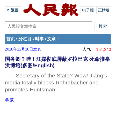
↺ 返回 
电子报
正體版
首页
分栏目
时事
文章
›
›
›
：
2016年12月10日
发表
人气：
151,240
国务卿？哇！江媒彻底屏蔽罗拉巴克 死命推举
洪博培(多图/English)
——Secretary of the State? Wow! Jiang’s
media totally blocks Rohrabacher and
promotes Huntsman
李威