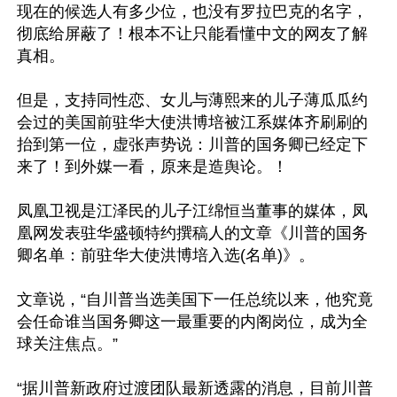
现在的候选人有多少位，也没有罗拉巴克的名字，
彻底给屏蔽了！根本不让只能看懂中文的网友了解
真相。

但是，支持同性恋、女儿与薄熙来的儿子薄瓜瓜约
会过的美国前驻华大使洪博培被江系媒体齐刷刷的
抬到第一位，虚张声势说：川普的国务卿已经定下
来了！到外媒一看，原来是造舆论。！

凤凰卫视是江泽民的儿子江绵恒当董事的媒体，凤
凰网发表驻华盛顿特约撰稿人的文章《川普的国务
卿名单：前驻华大使洪博培入选(名单)》。

文章说，“自川普当选美国下一任总统以来，他究竟
会任命谁当国务卿这一最重要的内阁岗位，成为全
球关注焦点。”

“据川普新政府过渡团队最新透露的消息，目前川普