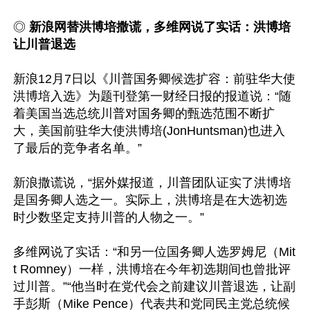
◎ 
新浪网替洪博培撒谎，多维网说了实话：洪博培
让川普退选
新浪12月7日以《川普国务卿候选扩容：前驻华大使
洪博培入选》为题刊登第一财经日报的报道说：“随
着美国当选总统川普对国务卿的甄选范围不断扩
大，美国前驻华大使洪博培(JonHuntsman)也进入
了最后的竞争者名单。”

新浪撒谎说，“据外媒报道，川普团队证实了洪博培
是国务卿人选之一。实际上，洪博培是在大选初选
时少数坚定支持川普的人物之一。”

多维网说了实话：“和另一位国务卿人选罗姆尼（Mit
t Romney）一样，洪博培在今年初选期间也曾批评
过川普。”“他当时在党代会之前建议川普退选，让副
手彭斯（Mike Pence）代表共和党同民主党总统候