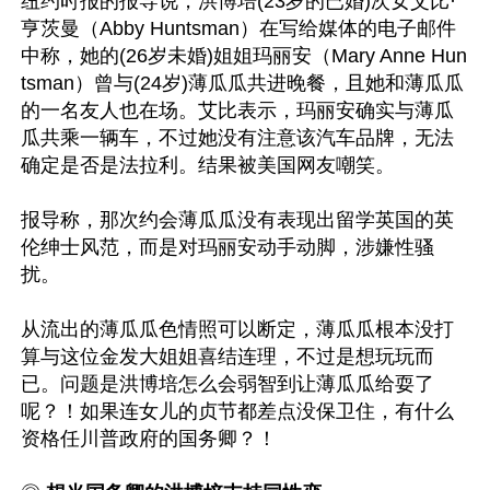
纽约时报的报导说，洪博培(23岁的已婚)次女艾比·
亨茨曼（Abby Huntsman）在写给媒体的电子邮件
中称，她的(26岁未婚)姐姐玛丽安（Mary Anne Hun
tsman）曾与(24岁)薄瓜瓜共进晚餐，且她和薄瓜瓜
的一名友人也在场。艾比表示，玛丽安确实与薄瓜
瓜共乘一辆车，不过她没有注意该汽车品牌，无法
确定是否是法拉利。结果被美国网友嘲笑。

报导称，那次约会薄瓜瓜没有表现出留学英国的英
伦绅士风范，而是对玛丽安动手动脚，涉嫌性骚
扰。

从流出的薄瓜瓜色情照可以断定，薄瓜瓜根本没打
算与这位金发大姐姐喜结连理，不过是想玩玩而
已。问题是洪博培怎么会弱智到让薄瓜瓜给耍了
呢？！如果连女儿的贞节都差点没保卫住，有什么
资格任川普政府的国务卿？！
