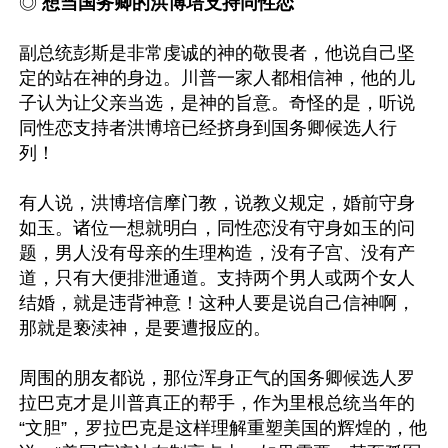
◎ 
想当国务卿的洪博培支持同性恋 
副总统彭斯是非常虔诚的神的敬畏者，他说自己坚
定的站在神的身边。川普一家人都相信神，他的儿
子认为让父亲当选，是神的旨意。奇怪的是，听说
同性恋支持者洪博培已经挤身到国务卿候选人行
列！

有人说，洪博培信摩门教，说教义规定，婚前守身
如玉。诸位一想就明白，同性恋没有守身如玉的问
题，男人没有母亲的生理构造，没有子宫、没有产
道，只有大便排泄通道。支持两个男人或两个女人
结婚，就是违背神意！这种人要是说自己信神啊，
那就是亵渎神，是要遭报应的。 

周围的朋友都说，那位浑身正气的国务卿候选人罗
拉巴克才是川普真正的帮手，作为里根总统当年的
“文胆”，罗拉巴克是这样理解重塑美国的辉煌的，他