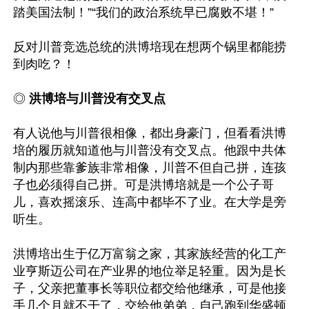
踏美国法制！”“我们的政治系统早已腐败不堪！”

反对川普竞选总统的洪博培现在想两个锅里都能捞
到肉吃？！

◎ 
洪博培与川普没有交叉点
有人说他与川普很相像，都出身豪门，但看看洪博
培的履历就知道他与川普没有交叉点。他跟中共体
制内那些靠爹族非常相像，川普不但自己拼，连孩
子也必须得自己拼。可是洪博培就是一个公子哥
儿，喜欢摇滚乐、连高中都毕不了业。在大学是旁
听生。

洪博培出生于亿万富翁之家，其家族经营的化工产
业亨斯迈公司在产业界的地位举足轻重。因为是长
子，父亲把董事长等职位都交给他继承，可是他接
手几个月就不干了，交给他弟弟，自己跑到华盛顿