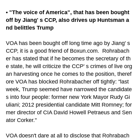
• "The voice of America", that has been bought 
off by Jiang' s CCP, also drives up Huntsman a
nd belittles Trump
VOA has been bought off long time ago by Jiang' s 
CCP, it is a good friend of Boxun.com.  Rohrabach
er has stated that if he becomes the secretary of th
e state, he will criticize the CCP' s crimes of live org
an harvesting once he comes to the position, theref
ore VOA has blocked Rohrabacher off tightly: "last 
week, Trump seemed have narrowed the candidate
s into four people: former new York Mayor Rudy Gi
uliani; 2012 presidential candidate Mitt Romney; for
mer director of CIA David Howell Petraeus and Sen
ator Corker."

VOA doesn't dare at all to disclose that Rohrabach