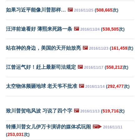
如果习近平能像川普那样…
🖼️
(
508,665
次)
2016/11/25
汪洋前途看好 薄熙来死路一条
🖼️
(
538,505
次)
2016/11/24
站在神的身边，美国的天开始放亮
🖼️
(
161,459
次)
2016/11/23
江曾运气好！赶上最新司法规定
🖼️
(
558,212
次)
2016/11/17
太空物体频砸地球 老天爷不批准
🖼️
(
292,477
次)
2016/11/14
致川普贺电风波 习说了四个字
🖼️
(
519,716
次)
2016/11/13
转播川普女儿伊万卡演讲的媒体忒玩闹
🖼️▶️
2016/11/11
(
253,031
次)