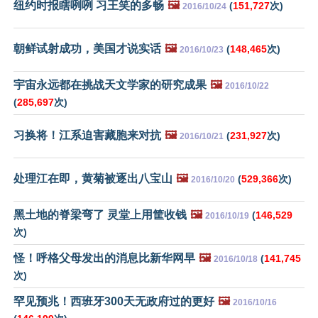
纽约时报瞎咧咧 习王笑的多畅
🖼️
(
151,727
次)
2016/10/24
朝鲜试射成功，美国才说实话
🖼️
(
148,465
次)
2016/10/23
宇宙永远都在挑战天文学家的研究成果
🖼️
2016/10/22
(
285,697
次)
习换将！江系迫害藏胞来对抗
🖼️
(
231,927
次)
2016/10/21
处理江在即，黄菊被逐出八宝山
🖼️
(
529,366
次)
2016/10/20
黑土地的脊梁弯了 灵堂上用筐收钱
🖼️
(
146,529
2016/10/19
次)
怪！呼格父母发出的消息比新华网早
🖼️
(
141,745
2016/10/18
次)
罕见预兆！西班牙300天无政府过的更好
🖼️
2016/10/16