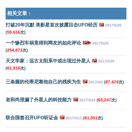
相关文章：
打破20年沉默 美影星首次披露目击UFO经历
🖼️
2017/5/26
(
59,616
次)
一个惨烈车祸竟得到网友的如此评论
🖼️▶️
2017/5/20
(
254,873
次)
天文学家：远古太阳系中或出现过外星人
🖼️
2017/4/30
(
61,518
次)
三条腿的伦蒂尼靠他自己的残疾为生
🖼️
(
87,474
次)
2017/4/4
老和尚泄漏了外星人的科技能力
🖼️
(
65,247
次)
2017/3/24
联合国曾召开UFO听证会
🖼️
(
61,051
次)
2017/3/11