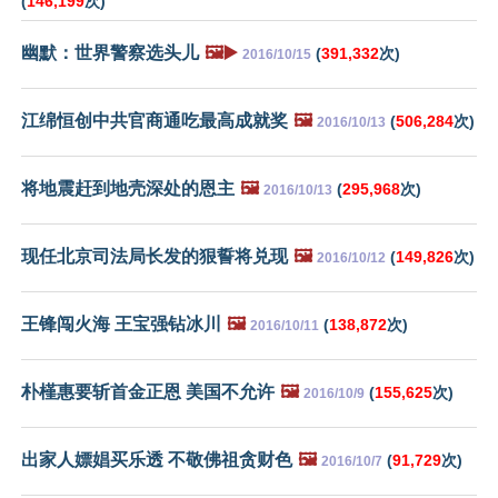
(
146,199
次)
幽默：世界警察选头儿
🖼️▶️
(
391,332
次)
2016/10/15
江绵恒创中共官商通吃最高成就奖
🖼️
(
506,284
次)
2016/10/13
将地震赶到地壳深处的恩主
🖼️
(
295,968
次)
2016/10/13
现任北京司法局长发的狠誓将兑现
🖼️
(
149,826
次)
2016/10/12
王锋闯火海 王宝强钻冰川
🖼️
(
138,872
次)
2016/10/11
朴槿惠要斩首金正恩 美国不允许
🖼️
(
155,625
次)
2016/10/9
出家人嫖娼买乐透 不敬佛祖贪财色
🖼️
(
91,729
次)
2016/10/7