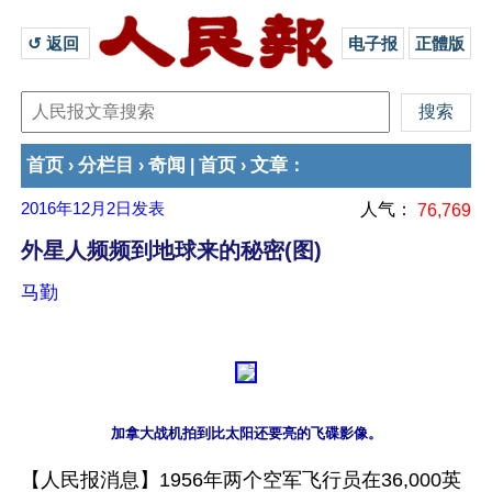
↺ 返回 
电子报
正體版
首页
分栏目
奇闻
首页
文章
›
›
|
›
：
2016年12月2日
发表
人气：
76,769
外星人频频到地球来的秘密(图)
马勤
【人民报消息】1956年两个空军飞行员在36,000英