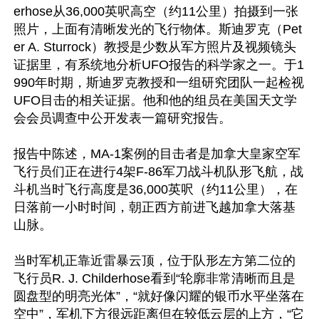
erhose从36,000英呎高空（约11公里）拍摄到一张
照片，上面有清晰发光的飞行物体。斯迪罗克（Pet
er A. Sturrock）教授是少数从军方照片及视频镜头
证据里，有系统地分析UFO报告的科学家之一。于1
990年时期，斯迪罗克教授和一组研究团队一起检视
UFO目击的相关证据。他和他的组员在美国天文学
会会员调查中公开发表一篇研究报告。

报告中陈述，MA-1案例的目击者是加拿大皇家空军
飞行员们正在进行4架F-86军刀战斗机队形飞航，战
斗机当时飞行高度是36,000英呎（约11公里），在
日落前一小时时间，朝正西方前进飞越加拿大落基
山脉。

当时军机正靠近雷暴云顶，位于队形左方第二位的
飞行员R. J. Childerhose看到“轮廓非常清晰而且是
圆盘型的明亮光体”，“就好像闪耀的银币水平坐落在
空中”，军机下方很远距离但在较低云层的上方，“它