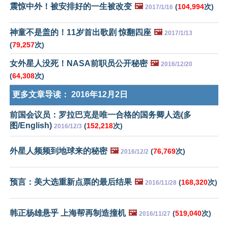
震惊中外！被安排好的一生被改变
🖼️
(
104,994
次)
2017/1/16
神童不是盖的！11岁首出歌剧 惊翻四座
🖼️
2017/1/13
(
79,257
次)
女外星人没死！NASA前职员公开秘密
🖼️
2016/12/20
(
64,308
次)
更多文章导读：
2016年12月2日
前国会议员：罗拉巴克是唯一合格的国务卿人选(多
图/English)
(
152,218
次)
2016/12/3
外星人频频到地球来的秘密
🖼️
(
76,769
次)
2016/12/2
预言：美大选重新点票的最后结果
🖼️
(
168,320
次)
2016/11/28
韩正杨雄悬乎 上海帮再制造撞机
🖼️
(
519,040
次)
2016/11/27