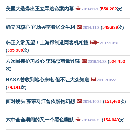
美国大选爆出王立军逃命案内幕
🖼️
(
559,282
次)
2016/11/9
确立习核心 官场哭笑看尽众生相
🖼️
(
549,839
次)
2016/11/3
韩正入常无望！上海帮制造两客机相撞
🖼️▶️
2016/10/31
(
355,908
次)
六次喊拥护习核心 李鸿忠药量过猛
🖼️
(
524,453
2016/10/28
次)
NASA曾收到地心来电 但不让大众知道
🖼️
2016/10/27
(
74,141
次)
面对镜头 苏荣对江曾依然抱幻想
🖼️
(
151,460
次)
2016/10/26
六中全会期间的又一个黑色幽默
🖼️
(
154,049
次)
2016/10/25