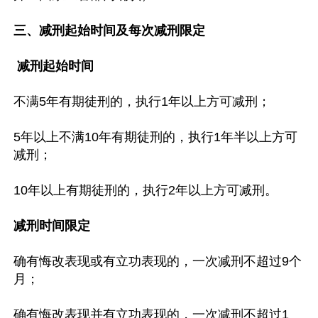
三、减刑起始时间及每次减刑限定

 减刑起始时间
不满5年有期徒刑的，执行1年以上方可减刑；

5年以上不满10年有期徒刑的，执行1年半以上方可
减刑；

10年以上有期徒刑的，执行2年以上方可减刑。

减刑时间限定
确有悔改表现或有立功表现的，一次减刑不超过9个
月；

确有悔改表现并有立功表现的，一次减刑不超过1