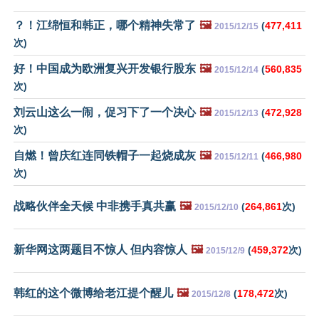
？！江绵恒和韩正，哪个精神失常了
🖼️
(
477,411
2015/12/15
次)
好！中国成为欧洲复兴开发银行股东
🖼️
(
560,835
2015/12/14
次)
刘云山这么一闹，促习下了一个决心
🖼️
(
472,928
2015/12/13
次)
自燃！曾庆红连同铁帽子一起烧成灰
🖼️
(
466,980
2015/12/11
次)
战略伙伴全天候 中非携手真共赢
🖼️
(
264,861
次)
2015/12/10
新华网这两题目不惊人 但内容惊人
🖼️
(
459,372
次)
2015/12/9
韩红的这个微博给老江提个醒儿
🖼️
(
178,472
次)
2015/12/8