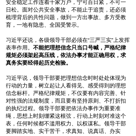
安全稳定工作连着千家万户，宁可百日紧，不可一
日松。面对公共安全事故，不能止于追责，还必须
梳理背后的共性问题，做到一方出事故、多方受教
育，一地有隐患、全国受警示。

习近平还说，各级领导干部必须在“三严三实”上发挥
表率作用。
不能把理想信念只当口号喊，严格纪律
规矩必须架起高压线，依法办事才能正确用权，求
真务实要经得起历史检验。
习近平说，领导干部要把理想信念时时处处体现为
行动的力量，树立起让人看得见、感受得到的理想
信念标杆。严格纪律规矩，不仅要有内容完善、针
对性强的法规制度，而且要有坚持原则、不打折扣
的执纪过程。领导干部要把依法办事作为重要准
绳，思想上时刻绷紧这根弦，行动上时刻对准这个
表，任何时候都不滥用权力、以权谋私。领导干部
要脚踏实地、实干苦干，求真知、说真话、办实