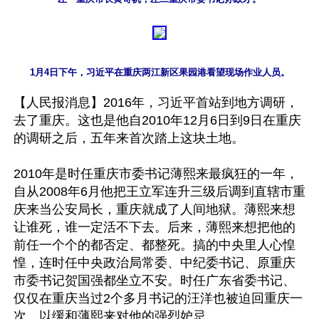
1月4日下午，习近平在重庆两江新区果园港看望现场作业人员。
【人民报消息】2016年，习近平首站到地方调研，
去了重庆。这也是他自2010年12月6日到9日在重庆
的调研之后，五年来首次踏上这块土地。

2010年是时任重庆市委书记薄熙来最疯狂的一年，
自从2008年6月他把王立军连升三级后调到直辖市重
庆来当公安局长，重庆就成了人间地狱。薄熙来想
让谁死，谁一定活不下去。后来，薄熙来想把他的
前任一个个的都否定、都整死。搞的中央里人心惶
惶，连时任中央政治局常委、中纪委书记、原重庆
市委书记贺国强都坐立不安。时任广东省委书记、
仅仅在重庆当过2个多月书记的汪洋也被迫回重庆一
次，以缓和薄熙来对他的强烈妒忌。
