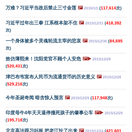
万难？习近平当政后禁止三寸金莲
🖼️
(
117,614
次)
2016/1/1
习近平过年出三拳 江系根本架不住
🖼️
(
418,392
2015/12/31
次)
一个身体被多个灵魂轮流主宰的悲哀
🖼️
(
84,695
2015/12/30
次)
效仿薄熙来！沈阳党官不顾个人安危
🖼️▶️
2015/12/29
(
520,431
次)
津巴布韦宣布人民币为流通货币的历史意义
🖼️
2015/12/28
(
529,216
次)
今年圣诞奇闻 暗含惊人预言
🖼️
(
117,948
次)
2015/12/25
印度母牛4年天天逼停撞死孩子的肇事公车
🖼️▶️
2015/12/25
(
195,718
次)
北京高法跟习叫板 把老江扯了出来
🖼️
(
421,601
2015/12/24