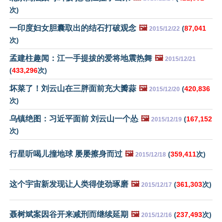
次)
一印度妇女胆囊取出的结石打破观念
🖼️
(
87,041
2015/12/22
次)
孟建柱趣闻：江一手提拔的爱将地震热舞
🖼️
2015/12/21
(
433,296
次)
坏菜了！刘云山在三胖面前充大瓣蒜
🖼️
(
420,836
2015/12/20
次)
乌镇绝图：习近平面前 刘云山一个怂
🖼️
(
167,152
2015/12/19
次)
行星听喝儿撞地球 屡屡擦身而过
🖼️
(
359,411
次)
2015/12/18
这个宇宙新发现让人类得使劲琢磨
🖼️
(
361,303
次)
2015/12/17
聂树斌案因谷开来减刑而继续延期
🖼️
(
237,493
次)
2015/12/16