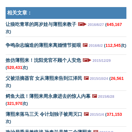
相关文章：
让狼吃青草的两岁娃与薄熙来教子
🖼️▶️
(
645,167
2016/6/27
次)
争鸣杂志编造的薄熙来离婚情节挺哏
🖼️
(
112,545
次)
2016/6/2
效仿薄熙来！沈阳党官不顾个人安危
🖼️▶️
2015/12/29
(
520,431
次)
父被活摘器官 女从薄熙来告到江泽民
🖼️
(
26,561
2015/10/24
次)
鳄鱼大战！薄熙来周永康进去的惊人内幕
🖼️
2015/6/28
(
321,970
次)
薄熙来落马三天 令计划独子被周灭口
🖼️
(
371,153
2015/1/4
次)