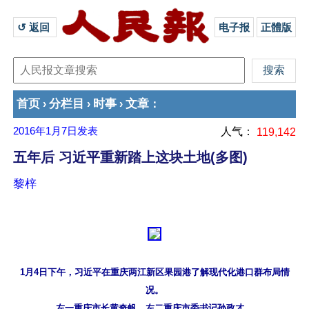
↺ 返回 
电子报
正體版
首页
分栏目
时事
文章
›
›
›
：
2016年1月7日
发表
人气：
119,142
五年后 习近平重新踏上这块土地(多图)
黎梓
1月4日下午，习近平在重庆两江新区果园港了解现代化港口群布局情
况。

左一重庆市长黄奇帆，左二重庆市委书记孙政才。