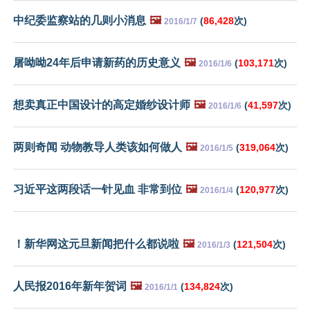
中纪委监察站的几则小消息
🖼️
(
86,428
次)
2016/1/7
屠呦呦24年后申请新药的历史意义
🖼️
(
103,171
次)
2016/1/6
想卖真正中国设计的高定婚纱设计师
🖼️
(
41,597
次)
2016/1/6
两则奇闻 动物教导人类该如何做人
🖼️
(
319,064
次)
2016/1/5
习近平这两段话一针见血 非常到位
🖼️
(
120,977
次)
2016/1/4
！新华网这元旦新闻把什么都说啦
🖼️
(
121,504
次)
2016/1/3
人民报2016年新年贺词
🖼️
(
134,824
次)
2016/1/1