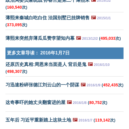
政治局委员兼统战 孙春兰是第二个薄熙来
🖼️
2015/1/2
(
160,540
次)
薄熙来秦城白吃白住 法国别墅已挂牌销售
🖼️
2015/1/1
(
373,095
次)
薄熙来突然弃薄瓜瓜赞李望知内幕
🖼️
(
495,033
次)
2013/12/2
更多文章导读：
2016年1月7日
还原历史真相:周恩来当面是人 背后是鬼
🖼️
2016/1/10
(
498,307
次)
习迅速粉碎张德江刘云山的一个阴谋
🖼️
(
452,435
次)
2016/1/9
这奇事吓的她丈夫翻窗进的屋
🖼️
(
80,752
次)
2016/1/8
五年后 习近平重新踏上这块土地
🖼️
(
119,142
次)
2016/1/7