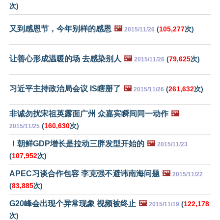
次)
又到感恩节，今年别样的感恩
🖼️
(
105,277
次)
2015/11/26
让善心形成温暖的场 去感染别人
🖼️
(
79,625
次)
2015/11/26
习近平主持政治局会议 IS瞎掰了
🖼️
(
261,632
次)
2015/11/26
非诚勿扰宋祖英露面广州 众嘉宾瞬间同一动作
🖼️
(
160,630
次)
2015/11/25
！朝鲜GDP增长是拉动三胖发型开始的
🖼️
2015/11/23
(
107,952
次)
APEC习谈合作包容 李克强不避讳南海问题
🖼️
2015/11/22
(
83,885
次)
G20峰会出现个异常现象 视频被终止
🖼️
(
122,178
2015/11/19
次)