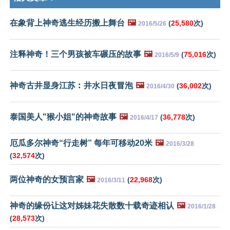
在象背上神奇逃生经历搬上舞台
🖼️
(
25,580
次)
2016/5/26
注释神奇！三个男孩被车碾压的故事
🖼️
(
75,016
次)
2016/5/9
神奇古井显身江苏︰井水日夜冒泡
🖼️
(
36,002
次)
2016/4/30
泰国美人"猴小姐"的神奇故事
🖼️
(
36,778
次)
2016/4/17
厄瓜多尔神奇“行走树” 每年可移动20米
🖼️
2016/3/28
(
32,574
次)
两位神奇的女预言家
🖼️
(
22,968
次)
2016/3/11
神奇的缘份让这对姊妹花失散数十载奇迹相认
🖼️
2016/1/28
(
28,573
次)