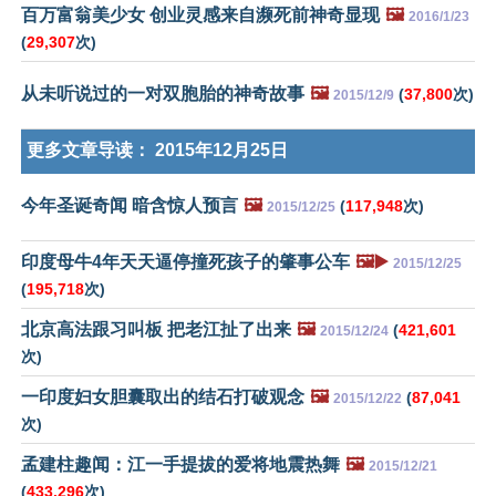
百万富翁美少女 创业灵感来自濒死前神奇显现
🖼️
2016/1/23
(
29,307
次)
从未听说过的一对双胞胎的神奇故事
🖼️
(
37,800
次)
2015/12/9
更多文章导读：
2015年12月25日
今年圣诞奇闻 暗含惊人预言
🖼️
(
117,948
次)
2015/12/25
印度母牛4年天天逼停撞死孩子的肇事公车
🖼️▶️
2015/12/25
(
195,718
次)
北京高法跟习叫板 把老江扯了出来
🖼️
(
421,601
2015/12/24
次)
一印度妇女胆囊取出的结石打破观念
🖼️
(
87,041
2015/12/22
次)
孟建柱趣闻：江一手提拔的爱将地震热舞
🖼️
2015/12/21
(
433,296
次)