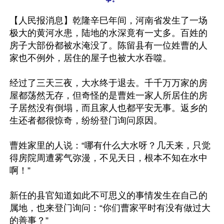
【人民报消息】乾隆辛巳年间，河南省发生了一场
极大的黄河水患，陆地的水深竟有一丈多。百姓的
房子大部份都被水淹没了。陈留县有一位姓曹的人
家也不例外，居住的屋子也被大水吞噬。

经过了三天三夜，大水终于退去。千千万万家的房
屋都荡然无存，但奇怪的是曹姓一家人所居住的房
子居然没有倒塌，而且家人也都平安无事。返乡的
生还者都很惊奇，纷纷登门询问原因。

曹姓家里的人说：“哪有什么大水呀？几天来，只觉
得房院周遭雾气弥漫，不见天日，根本不知在水中
啊！”

新任的县官知道如此不可思义的事情发生在自己的
属地，也来登门询问：“你们曹家平时有没有做过大
的善事？”
