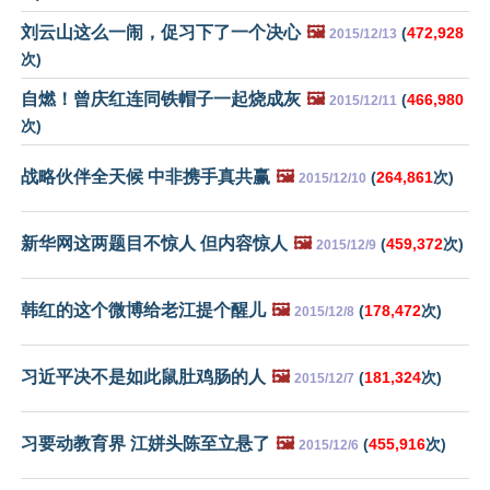
刘云山这么一闹，促习下了一个决心
🖼️
(
472,928
2015/12/13
次)
自燃！曾庆红连同铁帽子一起烧成灰
🖼️
(
466,980
2015/12/11
次)
战略伙伴全天候 中非携手真共赢
🖼️
(
264,861
次)
2015/12/10
新华网这两题目不惊人 但内容惊人
🖼️
(
459,372
次)
2015/12/9
韩红的这个微博给老江提个醒儿
🖼️
(
178,472
次)
2015/12/8
习近平决不是如此鼠肚鸡肠的人
🖼️
(
181,324
次)
2015/12/7
习要动教育界 江姘头陈至立悬了
🖼️
(
455,916
次)
2015/12/6