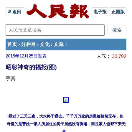
↺ 返回 
电子报
正體版
首页
分栏目
文化
文章
›
›
›
：
2015年12月25日
发表
人气：
30,792
昭彰神奇的福报(图)
宇真
经过了三天三夜，大水终于退去。千千万万家的房屋都荡然无存，但

奇怪的是曹姓一家人所居住的房子居然没有倒塌，而且家人也都平安无