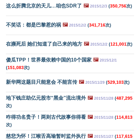
这么折腾北京的天儿…咱也SDR了
🖼️
(
350,756
次)
2015/12/3
不笑话：都是巴黎惹的祸
🖼️
(
341,716
次)
2015/12/2
在濒死后 她们知道了自己来的地方
🖼️
(
121,001
次)
2015/12/2
傻瓜TPP！世界最依赖中国的10个国家
🖼️
2015/12/1
(
151,083
次)
新华网这题目只能意会 不能言传
🖼️
(
529,103
次)
2015/11/29
地下钱庄助亿元股市“黑金”流出境外
🖼️
(
487,295
2015/11/28
次)
咋得功名贵子！两则古代故事你得看
🖼️
(
114,813
2015/11/28
次)
慈悲为怀！江喉舌高瑜暂时监外执行
🖼️
(
117,615
2015/11/27