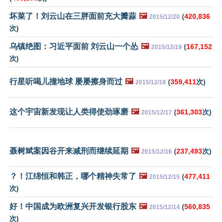
坏菜了！刘云山在三胖面前充大瓣蒜
🖼️
(
420,836
2015/12/20
次)
乌镇绝图：习近平面前 刘云山一个怂
🖼️
(
167,152
2015/12/19
次)
行星听喝儿撞地球 屡屡擦身而过
🖼️
(
359,411
次)
2015/12/18
这个宇宙新发现让人类得使劲琢磨
🖼️
(
361,303
次)
2015/12/17
聂树斌案因谷开来减刑而继续延期
🖼️
(
237,493
次)
2015/12/16
？！江绵恒和韩正，哪个精神失常了
🖼️
(
477,411
2015/12/15
次)
好！中国成为欧洲复兴开发银行股东
🖼️
(
560,835
2015/12/14
次)