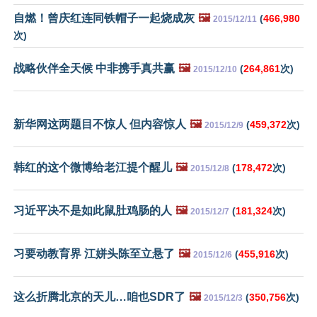
自燃！曾庆红连同铁帽子一起烧成灰
🖼️
(
466,980
2015/12/11
次)
战略伙伴全天候 中非携手真共赢
🖼️
(
264,861
次)
2015/12/10
新华网这两题目不惊人 但内容惊人
🖼️
(
459,372
次)
2015/12/9
韩红的这个微博给老江提个醒儿
🖼️
(
178,472
次)
2015/12/8
习近平决不是如此鼠肚鸡肠的人
🖼️
(
181,324
次)
2015/12/7
习要动教育界 江姘头陈至立悬了
🖼️
(
455,916
次)
2015/12/6
这么折腾北京的天儿…咱也SDR了
🖼️
(
350,756
次)
2015/12/3