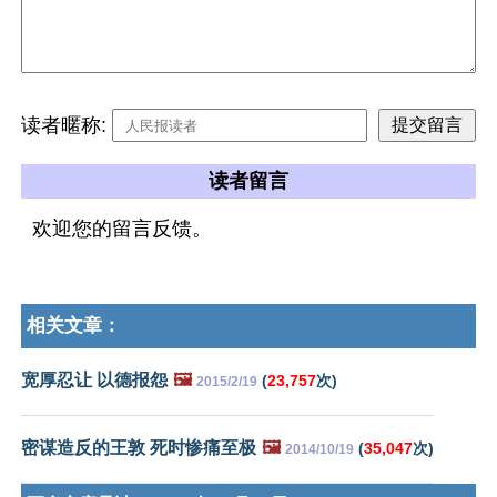
读者暱称:
读者留言
欢迎您的留言反馈。
相关文章：
宽厚忍让 以德报怨
🖼️
(
23,757
次)
2015/2/19
密谋造反的王敦 死时惨痛至极
🖼️
(
35,047
次)
2014/10/19