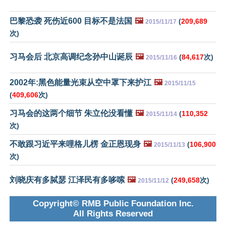
巴黎恐袭 死伤近600 目标不是法国
🖼️
(
209,689
2015/11/17
次)
习马会后 北京高调纪念孙中山诞辰
🖼️
(
84,617
次)
2015/11/16
2002年:黑色能量光束从空中罩下来护江
🖼️
2015/11/15
(
409,606
次)
习马会的这两个细节 朱立伦没看懂
🖼️
(
110,352
2015/11/14
次)
不敢跟习近平来哩格儿楞 金正恩现身
🖼️
(
106,900
2015/11/13
次)
刘晓庆有多脦瑟 江泽民有多哆嗦
🖼️
(
249,658
次)
2015/11/12
Copyright© RMB Public Foundation Inc.
All Rights Reserved