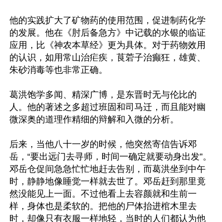
他的实践扩大了矿物药的使用范围，促进制药化学
的发展。他在《肘后备急方》中记载的水银的临证
应用，比《神农本草经》更为具体。对于药物效用
的认识，如用常山治疟疾，茛菪子治癫狂，雄黄、
朱砂消毒等也非常正确。

葛洪饱学多闻、精深广博，是东晋时无与伦比的
人。他的著述之多超过班固和司马迁，而且能对幽
微深奥的道理作精细的辩解和入微的分析。

后来，当他八十一岁的时候，他突然寄信告诉邓
岳，“要出远门去寻师，时间一确定就要动身出发”。
邓岳仓促间急急忙忙地赶去告别，而葛洪坐到中午
时，静静地像睡觉一样就去世了。邓岳赶到那里竟
然没能见上一面。不过他看上去容颜就和生前一
样，身体也是柔软的。把他的尸体抬进棺木里去
时，却像只有衣服一样地轻，当时的人们都认为他