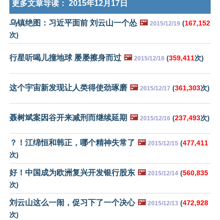
更多文章导读：
2015年12月17日
乌镇绝图：习近平面前 刘云山一个怂
🖼️
(
167,152
2015/12/19
次)
行星听喝儿撞地球 屡屡擦身而过
🖼️
(
359,411
次)
2015/12/18
这个宇宙新发现让人类得使劲琢磨
🖼️
(
361,303
次)
2015/12/17
聂树斌案因谷开来减刑而继续延期
🖼️
(
237,493
次)
2015/12/16
？！江绵恒和韩正，哪个精神失常了
🖼️
(
477,411
2015/12/15
次)
好！中国成为欧洲复兴开发银行股东
🖼️
(
560,835
2015/12/14
次)
刘云山这么一闹，促习下了一个决心
🖼️
(
472,928
2015/12/13
次)