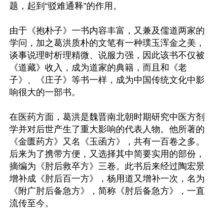
题，起到“驳难通释”的作用。

由于《抱朴子》一书内容丰富，又兼及儒道两家的
学问，加之葛洪质朴的文笔有一种璞玉浑金之美，
谈事说理时析理精微、说服力强，因此该书不仅被
《道藏》收入，成为道家的典籍，而且和《老
子》、《庄子》等书一样，成为中国传统文化中影
响很大的一部书。

在医药方面，葛洪是魏晋南北朝时期研究中医方剂
学并对后世产生了重大影响的代表人物。他所著的
《金匮药方》又名《玉函方》，共有一百卷之多。
后来为了携带方便，又选择其中简要实用的部份，
摘编为《肘后救卒方》三卷。此书后来经过陶宏景
增补成《肘后百一方》，杨用道又增补一次，名为
《附广肘后备急方》，简称《肘后备急方》，一直
流传至今。
