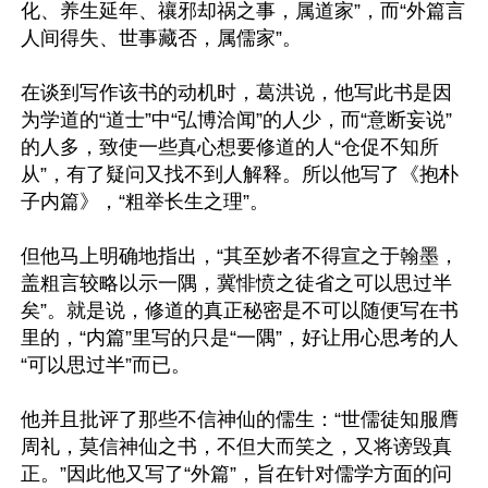
化、养生延年、禳邪却祸之事，属道家”，而“外篇言
人间得失、世事藏否，属儒家”。

在谈到写作该书的动机时，葛洪说，他写此书是因
为学道的“道士”中“弘博洽闻”的人少，而“意断妄说”
的人多，致使一些真心想要修道的人“仓促不知所
从”，有了疑问又找不到人解释。所以他写了《抱朴
子内篇》，“粗举长生之理”。

但他马上明确地指出，“其至妙者不得宣之于翰墨，
盖粗言较略以示一隅，冀悱愤之徒省之可以思过半
矣”。就是说，修道的真正秘密是不可以随便写在书
里的，“内篇”里写的只是“一隅”，好让用心思考的人
“可以思过半”而已。

他并且批评了那些不信神仙的儒生：“世儒徒知服膺
周礼，莫信神仙之书，不但大而笑之，又将谤毁真
正。”因此他又写了“外篇”，旨在针对儒学方面的问