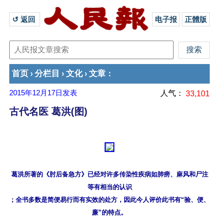
↺ 返回 
电子报
正體版
首页
分栏目
文化
文章
›
›
›
：
2015年12月17日
发表
人气：
33,101
古代名医 葛洪(图)
葛洪所著的《肘后备急方》已经对许多传染性疾病如肺痨、麻风和尸注
等有相当的认识

；全书多数是简便易行而有实效的处方，因此今人评价此书有“验、便、