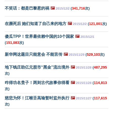
不笑话：都是巴黎惹的祸
🖼️
(
341,716
次)
2015/12/2
在濒死后 她们知道了自己来的地方
🖼️
(
121,001
次)
2015/12/2
傻瓜TPP！世界最依赖中国的10个国家
🖼️
2015/12/1
(
151,083
次)
新华网这题目只能意会 不能言传
🖼️
(
529,103
次)
2015/11/29
地下钱庄助亿元股市“黑金”流出境外
🖼️
(
487,295
2015/11/28
次)
咋得功名贵子！两则古代故事你得看
🖼️
(
114,813
2015/11/28
次)
慈悲为怀！江喉舌高瑜暂时监外执行
🖼️
(
117,615
2015/11/27
次)