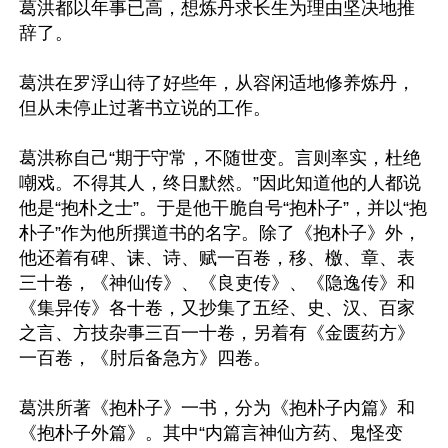
葛洪都以年事已高，想炼丹求长生为理由坚决地推
辞了。

葛洪在罗浮山待了好些年，从容闲适地修养炼丹，
但从未停止过著书立说的工作。

葛洪称自己“期于守常，不随世变。言则率实，杜绝
嘲戏。不得其人，终日默然。”因此知道他的人都说
他是“抱朴之士”。于是他干脆自号“抱朴子”，并以“抱
朴子”作为他所撰道书的名字。除了《抱朴子》外，
他还着有碑、诔、诗、赋一百卷，移、檄、章、表
三十卷，《神仙传》、《良吏传》、《隐逸传》和
《集异传》各十卷，又抄集了五经、史、汉、百家
之言、方技杂事三百一十卷，另着有《金匮药方》
一百卷，《肘后备急方》四卷。

葛洪所著《抱朴子》一书，分为《抱朴子内篇》和
《抱朴子外篇》。其中“内篇言神仙方药、鬼怪变