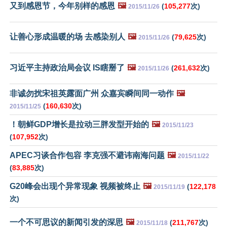
又到感恩节，今年别样的感恩
🖼️
(
105,277
次)
2015/11/26
让善心形成温暖的场 去感染别人
🖼️
(
79,625
次)
2015/11/26
习近平主持政治局会议 IS瞎掰了
🖼️
(
261,632
次)
2015/11/26
非诚勿扰宋祖英露面广州 众嘉宾瞬间同一动作
🖼️
(
160,630
次)
2015/11/25
！朝鲜GDP增长是拉动三胖发型开始的
🖼️
2015/11/23
(
107,952
次)
APEC习谈合作包容 李克强不避讳南海问题
🖼️
2015/11/22
(
83,885
次)
G20峰会出现个异常现象 视频被终止
🖼️
(
122,178
2015/11/19
次)
一个不可思议的新闻引发的深思
🖼️
(
211,767
次)
2015/11/18