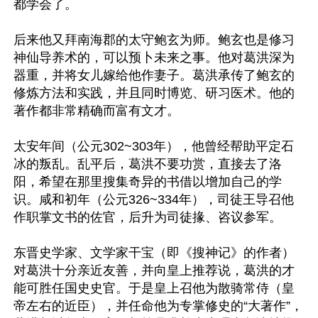
都学会了。

后来他又拜南海郡的太守鲍玄为师。鲍玄也是修习
神仙导养术的，可以预卜未来之事。他对葛洪深为
器重，并将女儿嫁给他作妻子。葛洪承传了鲍玄的
修炼方法和实践，并且同时博览、研习医术。他的
著作都非常精确而富有文才。

太安年间（公元302~303年），他曾经帮助平定石
冰的叛乱。乱平后，葛洪不要功赏，直接去了洛
阳，希望在那里搜集奇异的书借以增加自己的学
识。咸和初年（公元326~334年），司徒王导召他
作职掌文书的佐官，后升为司徒掾、咨议参军。

东晋史学家、文学家干宝（即《搜神记》的作者）
对葛洪十分亲近友善，并向皇上推荐说，葛洪的才
能可胜任国史史官。于是皇上召他为散骑常侍（皇
帝左右的近臣），并任命他为专掌修史的“大著作”，