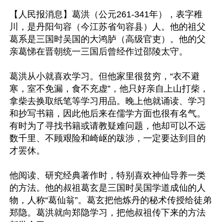
【人民报消息】葛洪（公元261-341年），表字稚
川，是丹阳句容（今江苏省句容县）人。他的祖父
葛系是三国时吴国的大鸿胪（高级官吏）。他的父
亲葛悌在晋朝统一三国后曾经作过邵陵太守。

葛洪从小就喜欢学习。但他家里很贫穷，“衣不避
寒，室不免漏，食不充虚”，他只好亲自上山打柴，
拿柴去换取纸笔等学习用品。晚上他就诵读、学习
和抄写书籍，因此他后来在儒学方面也很有名气。
有时为了寻找书籍或请教疑难问题，他却可以不远
数千里、不顾艰险和崎岖的跋涉，一定要达到目的
才罢休。

他阅读、研究经典著作时，特别喜欢神仙导养一类
的方法。他的叔祖葛玄是三国时吴国学道成仙的人
物，人称“葛仙翁”。葛玄把他炼丹的秘术传授给徒弟
郑隐。葛洪就向郑隐学习，把他叔祖传下来的方法