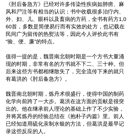
《肘后备急方》已经对许多传染性疾病如肺痨、麻
风和尸注等有相当的认识；书中收载很多治疗内、
外、妇、儿、眼科以及畜病的方药，全书有药方1,0
60首，多数是简便易行而有实效的处方，也记载在
民间广为留传的热熨法等，因此今人评价此书有
“验、便、廉”的特点。

值得一提的是，魏晋南北朝时期是一个方书大量涌
现的时期，非常有名的方书就不下二、三十种。但
后来这些方书都相继散失了，完全流传下来的就只
有葛洪的《肘后备急方》。

魏晋南北朝时期，炼丹术很盛行，使得中国的制药
化学向前跨了一大步。葛洪在这方面的贡献是很突
出的。他在继承前人理论的基础上作了不少实验，
并将其炼丹的经验总结在《抱朴子内篇》里。前人
已经知道用硫化汞制水银的方法，但葛洪是最早记
录这些反应的人。
