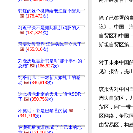
两岸经济合作框
韩红的这个微博给老江提个醒儿
🖼️
(
178,472
次)
除了已签署的
议》、中国－
习近平决不是如此鼠肚鸡肠的人
🖼️
(
181,324
次)
自贸区和中国
习要动教育界 江姘头陈至立悬了
斯坦自贸区第
🖼️
(
455,916
次)
刘晓庆坦言新书是对“那个事件的
对于未来中国
总结”
🖼️
(
166,927
次)
见》报告，提出
纯爷们儿！一对新人婚礼上的感
动
🖼️
(
346,818
次)
该报告对中国
这么折腾北京的天儿…咱也SDR
周边自贸区，
了
🖼️
(
350,756
次)
贸区，同“一带
不笑话：都是巴黎惹的祸
🖼️
区网络，争取
(
341,716
次)
由贸易区，构
在濒死后 她们知道了自己来的地
方
🖼️
(
121,001
次)