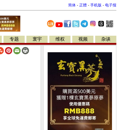
简体
-
正體
-
手机版
-
电子报
专题
寰宇
维权
视频
杂谈