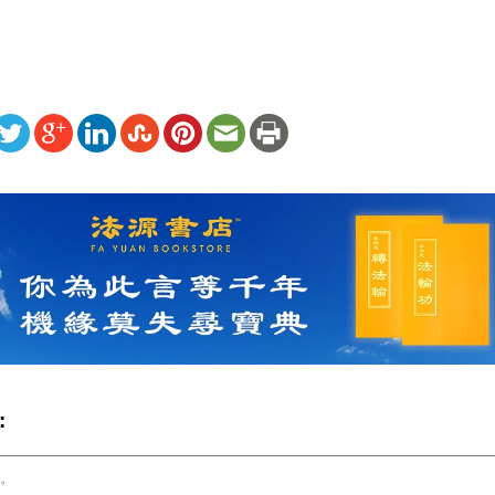
ww.renminbao.com/rmb/articles/2015/12/20/62689.html
: