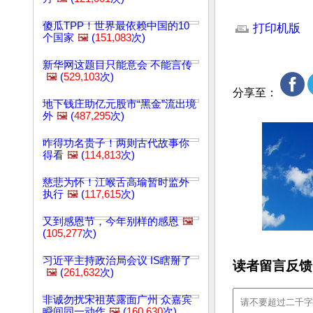
文章网址: http://w
傻瓜TPP！世界最依赖中国的10
打印机版
个国家
🖼️
(
151,083
次)
新华网这题目只能意会 不能言传
🖼️
(
529,103
次)
分享至：
地下钱庄助亿元股市“黑金”流出境
外
🖼️
(
487,295
次)
咋得功名贵子！两则古代故事你
得看
🖼️
(
114,813
次)
慈悲为怀！江喉舌高瑜暂时监外
执行
🖼️
(
117,615
次)
又到感恩节，今年别样的感恩
🖼️
(
105,277
次)
习近平主持政治局会议 IS瞎掰了
读者留言反馈
🖼️
(
261,632
次)
非诚勿扰宋祖英露面广州 众嘉宾
瞬间同一动作
🖼️
(
160,630
次)