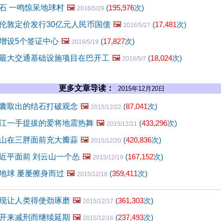
石 一鸣惊呆地球村
🖼️
(
195,976
次)
2016/5/29
伦敦定价发行30亿元人民币国债
🖼️
(
17,481
次)
2016/5/27
增设5个签证中心
🖼️
(
17,827
次)
2016/5/19
最大交通基础设施项目在巴开工
🖼️
(
18,024
次)
2016/5/7
更多文章导读：
2015年12月20日
囊取出的结石打破观念
🖼️
(
87,041
次)
2015/12/22
江一手提拔的爱将地震热舞
🖼️
(
433,296
次)
2015/12/21
山在三胖面前充大瓣蒜
🖼️
(
420,836
次)
2015/12/20
近平面前 刘云山一个怂
🖼️
(
167,152
次)
2015/12/19
地球 屡屡擦身而过
🖼️
(
359,411
次)
2015/12/18
现让人类得使劲琢磨
🖼️
(
361,303
次)
2015/12/17
开来减刑而继续延期
🖼️
(
237,493
次)
2015/12/16