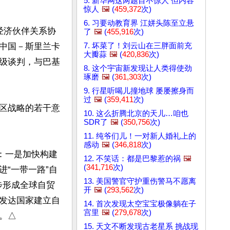
5. 新华网这两题目不惊人 但内容
惊人
🖼️
(
459,372
次)
6. 习要动教育界 江姘头陈至立悬
经济伙伴关系协
了
🖼️
(
455,916
次)
7. 坏菜了！刘云山在三胖面前充
中国－斯里兰卡
大瓣蒜
🖼️
(
420,836
次)
级谈判，与巴基
8. 这个宇宙新发现让人类得使劲
琢磨
🖼️
(
361,303
次)
9. 行星听喝儿撞地球 屡屡擦身而
过
🖼️
(
359,411
次)
区战略的若干意
10. 这么折腾北京的天儿…咱也
SDR了
🖼️
(
350,756
次)
11. 纯爷们儿！一对新人婚礼上的
感动
🖼️
(
346,818
次)
：一是加快构建
12. 不笑话：都是巴黎惹的祸
🖼️
(
341,716
次)
“一带一路”自
13. 美国警官守护重伤警马不愿离
步形成全球自贸
开
🖼️
(
293,562
次)
发达国家建立自
14. 首次发现太空宝宝极像躺在子
宫里
🖼️
(
279,678
次)
。△
15. 天文不断发现古老星系 挑战现