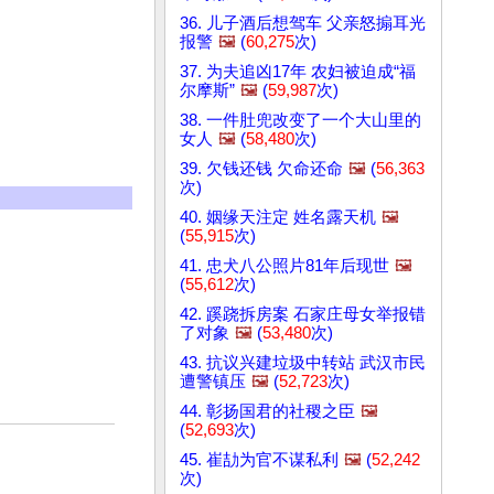
36. 儿子酒后想驾车 父亲怒搧耳光
报警
🖼️
(
60,275
次)
37. 为夫追凶17年 农妇被迫成“福
尔摩斯”
🖼️
(
59,987
次)
38. 一件肚兜改变了一个大山里的
女人
🖼️
(
58,480
次)
39. 欠钱还钱 欠命还命
🖼️
(
56,363
次)
40. 姻缘天注定 姓名露天机
🖼️
(
55,915
次)
41. 忠犬八公照片81年后现世
🖼️
(
55,612
次)
42. 蹊跷拆房案 石家庄母女举报错
了对象
🖼️
(
53,480
次)
43. 抗议兴建垃圾中转站 武汉市民
遭警镇压
🖼️
(
52,723
次)
44. 彰扬国君的社稷之臣
🖼️
(
52,693
次)
45. 崔劼为官不谋私利
🖼️
(
52,242
次)