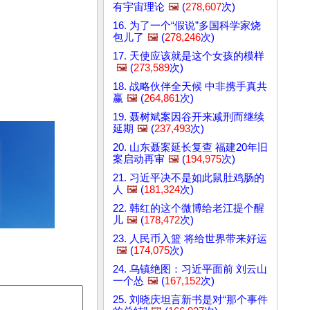
有宇宙理论
🖼️
(
278,607
次)
16. 为了一个“假说”多国科学家烧
包儿了
🖼️
(
278,246
次)
17. 天使应该就是这个女孩的模样
🖼️
(
273,589
次)
18. 战略伙伴全天候 中非携手真共
赢
🖼️
(
264,861
次)
19. 聂树斌案因谷开来减刑而继续
延期
🖼️
(
237,493
次)
20. 山东聂案延长复查 福建20年旧
案启动再审
🖼️
(
194,975
次)
21. 习近平决不是如此鼠肚鸡肠的
人
🖼️
(
181,324
次)
22. 韩红的这个微博给老江提个醒
儿
🖼️
(
178,472
次)
23. 人民币入篮 将给世界带来好运
🖼️
(
174,075
次)
24. 乌镇绝图：习近平面前 刘云山
一个怂
🖼️
(
167,152
次)
25. 刘晓庆坦言新书是对“那个事件