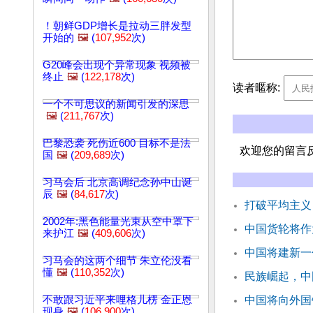
！朝鲜GDP增长是拉动三胖发型
开始的
🖼️
(
107,952
次)
G20峰会出现个异常现象 视频被
终止
🖼️
(
122,178
次)
读者暱称:
一个不可思议的新闻引发的深思
🖼️
(
211,767
次)
巴黎恐袭 死伤近600 目标不是法
欢迎您的留言
国
🖼️
(
209,689
次)
习马会后 北京高调纪念孙中山诞
辰
🖼️
(
84,617
次)
打破平均主义
2002年:黑色能量光束从空中罩下
中国货轮将作
来护江
🖼️
(
409,606
次)
中国将建新一
习马会的这两个细节 朱立伦没看
懂
🖼️
(
110,352
次)
民族崛起，中
不敢跟习近平来哩格儿楞 金正恩
中国将向外国
现身
🖼️
(
106,900
次)