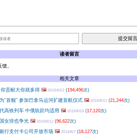
读者留言
反馈。
相关文章
 你贡献大你就多得
🖼️
(
194,496
次)
2016/6/22
为"首舰" 参加巴拿马运河扩建首航仪式
🖼️
(
21,244
次)
2016/6/11
代高铁列车 中俄轨距均适用
🖼️
(
17,120
次)
2016/6/10
国女排也争光
🖼️
(
96,622
次)
2016/6/12
银行支付卡公司开放市场
🖼️
(
18,127
次)
2016/6/7