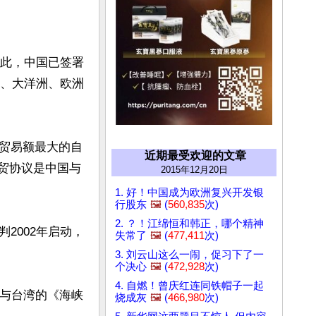
至此，中国已签署
美、大洋洲、欧洲
贸易额最大的自
近期最受欢迎的文章
自贸协议是中国与
2015年12月20日
1. 好！中国成为欧洲复兴开发银
行股东
🖼️
(
560,835
次)
2. ？！江绵恒和韩正，哪个精神
2002年启动，
失常了
🖼️
(
477,411
次)
3. 刘云山这么一闹，促习下了一
个决心
🖼️
(
472,928
次)
4. 自燃！曾庆红连同铁帽子一起
陆与台湾的《海峡
烧成灰
🖼️
(
466,980
次)