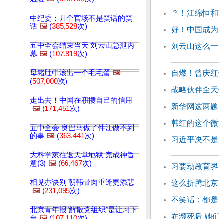
？！江绵恒和
中纪委：几个官场不是笑话的笑
话
🖼️
(
385,528
次)
好！中国成为
五中全会结束当天 刘云山急泄内
刘云山这么一
幕
🖼️
(
107,819
次)
母猪肚中滚出一个毛毛蛋
🖼️
自燃！曾庆红
(
507,000
次)
战略伙伴全天
走出去！中国在积攒自己的信用
新华网这两题
🖼️
(
171,451
次)
韩红的这个微
五中全会 奥巴马做了件江做不到
的事
🖼️
(
363,441
次)
习近平决不是
大科学家往返天堂地狱 完成神旨
意(3)
🖼️
(
66,467
次)
习要动教育界
相见亦诀别 朝韩骨肉重逢更添悲
这么折腾北京
🖼️
(
231,095
次)
不笑话：都是
北京青年报"解散党组织"是让习下
在濒死后 她
台
🖼️
(
107,110
次)