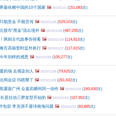
世界最依赖中国的10个国家
🖼️
(
151,083
次)
2015/12/1
只能意会 不能言传
🖼️
(
529,103
次)
2015/11/29
元股市“黑金”流出境外
🖼️
(
487,295
次)
2015/11/28
！两则古代故事你得看
🖼️
(
114,813
次)
2015/11/28
喉舌高瑜暂时监外执行
🖼️
(
117,615
次)
2015/11/27
今年别样的感恩
🖼️
(
105,277
次)
2015/11/26
暖的场 去感染别人
🖼️
(
79,625
次)
2015/11/26
治局会议 IS瞎掰了
🖼️
(
261,632
次)
2015/11/26
英露面广州 众嘉宾瞬间同一动作
🖼️
(
160,630
次)
2015/11/25
增长是拉动三胖发型开始的
🖼️
(
107,952
次)
2015/11/23
合作包容 李克强不避讳南海问题
🖼️
(
83,885
次)
2015/11/22