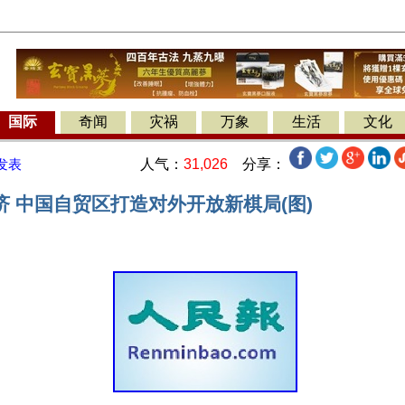
国际
奇闻
灾祸
万象
生活
文化
人气：
31,026
分享：
发表
济 中国自贸区打造对外开放新棋局(图)