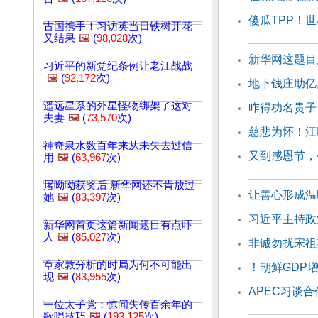
傻瓜TPP！
古国携手！习访英当日铁树开花
又结果
🖼️
(
98,028
次)
新华网这题目
习近平的新党纪条例让老江战战
🖼️
(
92,172
次)
地下钱庄助亿
遥远星系的外星怪物绑架了这对
咋得功名贵子
夫妻
🖼️
(
73,570
次)
慈悲为怀！江
神奇泉水数百年来从未失去过信
又到感恩节，
用
🖼️
(
63,967
次)
屠呦呦获奖后 新华网还不肯放过
让善心形成温
她
🖼️
(
83,397
次)
习近平主持政
新华网首页这篇新闻题目有点吓
人
🖼️
(
85,027
次)
非诚勿扰宋祖
章家敦分析的时局为何不可能出
！朝鲜GDP
现
🖼️
(
83,955
次)
APEC习谈
一位太子党：惊闻失传百余年的
歌唱技巧
🖼️
(
193,125
次)