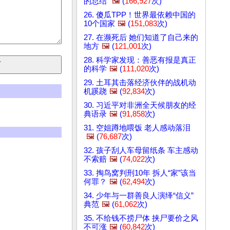
的总结”
🖼️
(
166,927
次)
26. 傻瓜TPP！世界最依赖中国的
10个国家
🖼️
(
151,083
次)
27. 在濒死后 她们知道了自己来的
地方
🖼️
(
121,001
次)
28. 科学家发现：善恶有报是真正
的科学
🖼️
(
111,020
次)
29. 土耳其击落经济伙伴的战机动
机蹊跷
🖼️
(
92,834
次)
30. 习近平对非洲全天候朋友的经
典语录
🖼️
(
91,858
次)
31. 空姐蹲地喂饭 老人感动落泪
🖼️
(
76,687
次)
32. 孩子刮人车母留纸条 车主感动
不索赔
🖼️
(
74,022
次)
33. 掏鸟窝判刑10年 拆人“家”该当
何罪？
🖼️
(
62,494
次)
34. 少年与一群善良人演绎“信义”
典范
🖼️
(
61,062
次)
35. 不给钱不捞尸体 挟尸要价之风
不可涨
🖼️
(
60,842
次)