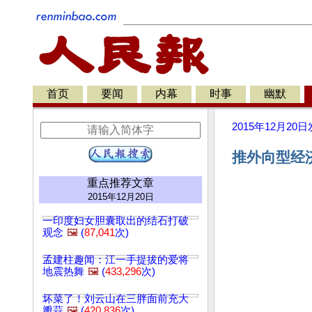
首页
要闻
内幕
时事
幽默
2015年12月20日
推外向型经
重点推荐文章
2015年12月20日
一印度妇女胆囊取出的结石打破
观念
🖼️
(
87,041
次)
孟建柱趣闻：江一手提拔的爱将
地震热舞
🖼️
(
433,296
次)
坏菜了！刘云山在三胖面前充大
瓣蒜
🖼️
(
420,836
次)