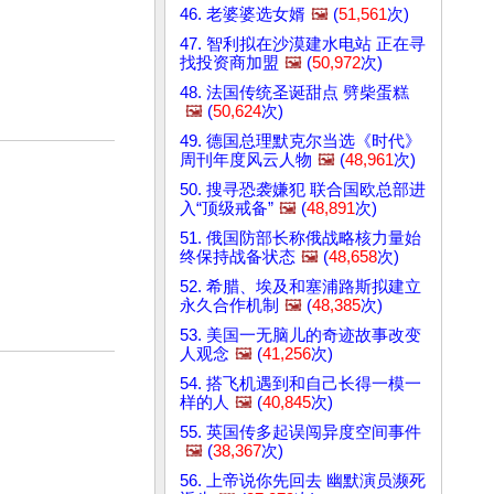
46. 老婆婆选女婿
🖼️
(
51,561
次)
47. 智利拟在沙漠建水电站 正在寻
找投资商加盟
🖼️
(
50,972
次)
48. 法国传统圣诞甜点 劈柴蛋糕
🖼️
(
50,624
次)
49. 德国总理默克尔当选《时代》
周刊年度风云人物
🖼️
(
48,961
次)
50. 搜寻恐袭嫌犯 联合国欧总部进
入“顶级戒备”
🖼️
(
48,891
次)
51. 俄国防部长称俄战略核力量始
终保持战备状态
🖼️
(
48,658
次)
52. 希腊、埃及和塞浦路斯拟建立
永久合作机制
🖼️
(
48,385
次)
53. 美国一无脑儿的奇迹故事改变
人观念
🖼️
(
41,256
次)
54. 搭飞机遇到和自己长得一模一
样的人
🖼️
(
40,845
次)
55. 英国传多起误闯异度空间事件
🖼️
(
38,367
次)
56. 上帝说你先回去 幽默演员濒死