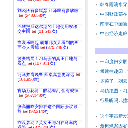
韩春雨滴水穿
刘晓庆有多脦瑟 江泽民有多哆嗦
中国财政部在
🖼️
(
249,658
次)
南非在中国新
巴铁把瓜达尔港的土地使用权移
交中国
🖼️
(
91,543
次)
中巴经济走廊
当哀乐响起 胡耀邦女儿看到的画
面令人震撼
🖼️
(
379,248
次)
改变格局！习马会的真正目地与
一印度妇女胆
看点
🖼️
(
107,911
次)
孟建柱趣闻：
习马并肩晚餐 圆桌寓意更深远
🖼️
(
101,890
次)
坏菜了！刘云
官场万花筒：眼花缭乱 但有规律
乌镇绝图：习
🖼️
(
367,149
次)
行星听喝儿撞
张高丽咋安排在这个国际会议致
辞
🖼️
(
92,314
次)
这个宇宙新发
咋没轰动？英女王与习在马车内
聂树斌案因谷
遇险
🖼️
(
379,790
次)