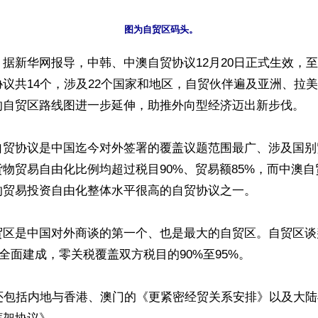
据新华网报导，中韩、中澳自贸协议12月20日正式生效，
议共14个，涉及22个国家和地区，自贸伙伴遍及亚洲、拉
的自贸区路线图进一步延伸，助推外向型经济迈出新步伐。

自贸协议是中国迄今对外签署的覆盖议题范围最广、涉及国别
物贸易自由化比例均超过税目90%、贸易额85%，而中澳
贸易投资自由化整体水平很高的自贸协议之一。

区是中国对外商谈的第一个、也是最大的自贸区。自贸区谈判
式全面建成，零关税覆盖双方税目的90%至95%。

议还包括内地与香港、澳门的《更紧密经贸关系安排》以及大