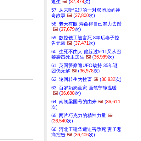
返生
🖼️
(
37,879
次)
57. 从未听说过的一对双胞胎的神
奇故事
🖼️
(
37,800
次)
58. 老天有眼 寿命得自己努力去攒
🖼️
(
37,679
次)
59. 数控铣工被害死 8年后妻子控
告元凶
🖼️
(
37,471
次)
60. 生死不由人 他躲过9-11又从巴
黎袭击死里逃生
🖼️
(
36,999
次)
61. 英国警察遭UFO劫持 35年谜
团仍无解
🖼️
(
36,978
次)
62. 轮回转生为牲畜
🖼️
(
36,832
次)
63. 百岁奶奶画家 画笔宁静温暖
🖼️
(
36,698
次)
64. 南朝梁国号的由来
🖼️
(
36,614
次)
65. 两片巧克力的精神力量
🖼️
(
36,540
次)
66. 河北王建华遭迫害致死 妻子悲
痛控告
🖼️
(
36,406
次)