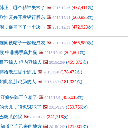
韩正，哪个精神失常了
🖼️
(
477,411
次)
2015/12/15
欧洲复兴开发银行股东
🖼️
(
560,835
次)
2015/12/14
闹，促习下了一个决心
🖼️
(
472,928
次)
2015/12/13
连同铁帽子一起烧成灰
🖼️
(
466,980
次)
2015/12/11
候 中非携手真共赢
🖼️
(
264,861
次)
2015/12/10
目不惊人 但内容惊人
🖼️
(
459,372
次)
2015/12/9
博给老江提个醒儿
🖼️
(
178,472
次)
2015/12/8
如此鼠肚鸡肠的人
🖼️
(
181,324
次)
2015/12/7
 江姘头陈至立悬了
🖼️
(
455,916
次)
2015/12/6
的天儿…咱也SDR了
🖼️
(
350,756
次)
2015/12/3
巴黎惹的祸
🖼️
(
341,716
次)
2015/12/2
们知道了自己来的地方
🖼️
(
121,001
次)
2015/12/2