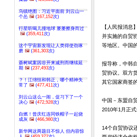
乌镇绝图：习近平面前 刘云山一
个怂
🖼️
(
167,152
次)
【人民报消息】
行星听喝儿撞地球 屡屡擦身而过
🖼️
(
359,411
次)
并实施的自贸协
等地区。中国
这个宇宙新发现让人类得使劲琢
磨
🖼️
(
361,303
次)
聂树斌案因谷开来减刑而继续延
报导称，中韩
期
🖼️
(
237,493
次)
贸协议。双方货
？！江绵恒和韩正，哪个精神失
其它国家商签的
常了
🖼️
(
477,411
次)
刘云山这么一闹，促习下了一个
中国－东盟自贸
决心
🖼️
(
472,928
次)
2010年1月正
自燃！曾庆红连同铁帽子一起烧
成灰
🖼️
(
466,980
次)
14个自贸协
新华网这两题目不惊人 但内容惊
人
🖼️
(
459,372
次)