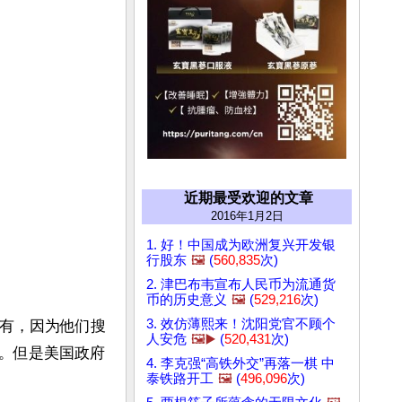
近期最受欢迎的文章
2016年1月2日
1. 好！中国成为欧洲复兴开发银
行股东
🖼️
(
560,835
次)
2. 津巴布韦宣布人民币为流通货
币的历史意义
🖼️
(
529,216
次)
3. 效仿薄熙来！沈阳党官不顾个
为有，因为他们搜
人安危
🖼️▶️
(
520,431
次)
。但是美国政府
4. 李克强“高铁外交”再落一棋 中
泰铁路开工
🖼️
(
496,096
次)