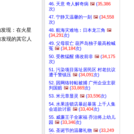
46. 天意 奇人解奇病
🖼️
(
35,386
次)
47. 宁静又温馨的一刻
🖼️
(
34,558
次)
）的发现：在火星
48. 航海灾难地︰日本龙三角
🖼️
(
34,291
次)
前发现的其它人
49. 父母双亡 葫芦岛独子最高检喊
冤
🖼️
(
34,184
次)
50. 受教猛醒 痛改前非
🖼️
(
34,175
次)
51. 污染项目落址居民区 村老抗议
遭千警镇压
🖼️
(
34,091
次)
52. 因网络转帖被捕 广州企业主获
判国赔
🖼️
(
33,869
次)
53. 米元章显灵
🖼️
(
33,596
次)
54. 水果连锁店暴起暴落 上千人集
会追款讨薪
🖼️
(
33,404
次)
55. 威廉王子全家福 乔治将上幼儿
园
🖼️
(
33,346
次)
56. 圣诞节的温馨礼物
🖼️
(
33,249