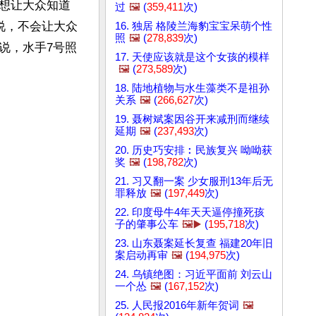
想让大众知道
过
🖼️
(
359,411
次)
说，不会让大众
16. 独居 格陵兰海豹宝宝呆萌个性
照
🖼️
(
278,839
次)
说，水手7号照
17. 天使应该就是这个女孩的模样
🖼️
(
273,589
次)
18. 陆地植物与水生藻类不是祖孙
关系
🖼️
(
266,627
次)
19. 聂树斌案因谷开来减刑而继续
延期
🖼️
(
237,493
次)
20. 历史巧安排︰民族复兴 呦呦获
奖
🖼️
(
198,782
次)
21. 习又翻一案 少女服刑13年后无
罪释放
🖼️
(
197,449
次)
22. 印度母牛4年天天逼停撞死孩
子的肇事公车
🖼️▶️
(
195,718
次)
23. 山东聂案延长复查 福建20年旧
案启动再审
🖼️
(
194,975
次)
24. 乌镇绝图：习近平面前 刘云山
一个怂
🖼️
(
167,152
次)
25. 人民报2016年新年贺词
🖼️