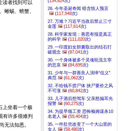
(
134,824
次)
片让读者找到可以
26. 今年圣诞奇闻 暗含惊人预言
、蜥蜴、螃蟹、
🖼️
(
117,948
次)
27. 万难？习近平当政后禁止三寸
金莲
🖼️
(
117,614
次)
28. 科学家发现：善恶有报是真正
的科学
🖼️
(
111,020
次)
29. 一印度妇女胆囊取出的结石打
破观念
🖼️
(
87,041
次)
30. 一个身体被多个灵魂轮流主宰
的悲哀
🖼️
(
84,695
次)
31. 少年与一群善良人演绎“信义”
典范
🖼️
(
61,062
次)
32. 不给钱不捞尸体 挟尸要价之风
不可涨
🖼️
(
60,842
次)
33. 儿子酒后想驾车 父亲怒搧耳光
报警
🖼️
(
60,275
次)
石上坐着一个极
34. 为提早领工资 恐怖褓姆谋杀10
现有许多很难判
名老人
🖼️
(
59,404
次)
35. 一件肚兜改变了一个大山里的
尚无法知悉。

女人
🖼️
(
58,480
次)