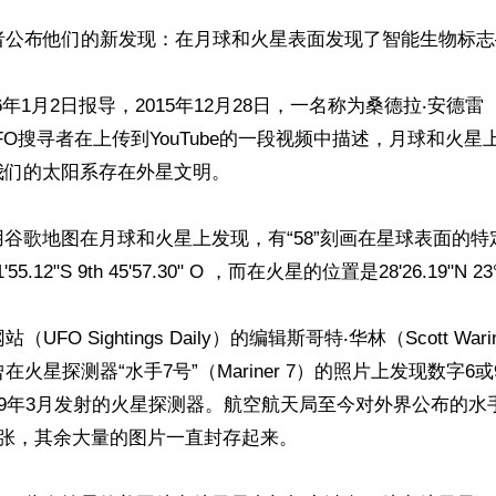
者公布他们的新发现：在月球和火星表面发现了智能生物标志——
 2016年1月2日报导，2015年12月28日，一名称为桑德拉‧安德雷（San
的UFO搜寻者在上传到YouTube的一段视频中描述，月球和火星上
们的太阳系存在外星文明。

谷歌地图在月球和火星上发现，有“58”刻画在星球表面的
5.12"S 9th 45'57.30" O ，而在火星的位置是28'26.19"N 23°1
（UFO Sightings Daily）的编辑斯哥特‧华林（Scott Wa
在火星探测器“水手7号”（Mariner 7）的照片上发现数字6或
69年3月发射的火星探测器。航空航天局至今对外界公布的水
多张，其余大量的图片一直封存起来。
