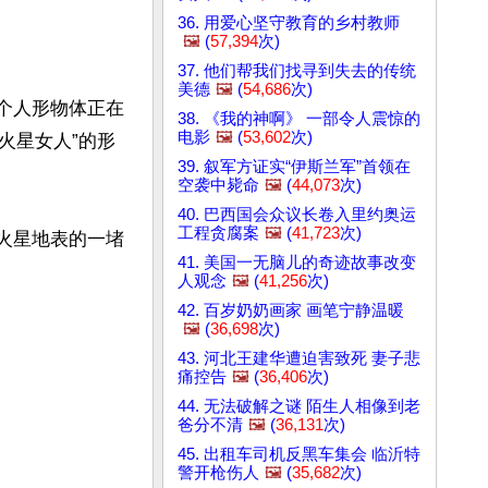
36. 用爱心坚守教育的乡村教师
🖼️
(
57,394
次)
37. 他们帮我们找寻到失去的传统
美德
🖼️
(
54,686
次)
：一个人形物体正在
38. 《我的神啊》 一部令人震惊的
电影
🖼️
(
53,602
次)
火星女人”的形
39. 叙军方证实“伊斯兰军”首领在
空袭中毙命
🖼️
(
44,073
次)
40. 巴西国会众议长卷入里约奥运
工程贪腐案
🖼️
(
41,723
次)
在火星地表的一堵
41. 美国一无脑儿的奇迹故事改变
人观念
🖼️
(
41,256
次)
42. 百岁奶奶画家 画笔宁静温暖
🖼️
(
36,698
次)
43. 河北王建华遭迫害致死 妻子悲
痛控告
🖼️
(
36,406
次)
44. 无法破解之谜 陌生人相像到老
爸分不清
🖼️
(
36,131
次)
45. 出租车司机反黑车集会 临沂特
警开枪伤人
🖼️
(
35,682
次)