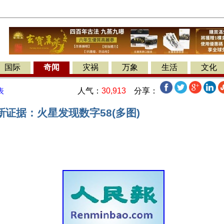
国际
奇闻
灾祸
万象
生活
文化
人气：
30,913
分享：
表
证据：火星发现数字58(多图)