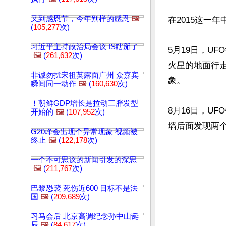
又到感恩节，今年别样的感恩
🖼️
在2015这一
(
105,277
次)
习近平主持政治局会议 IS瞎掰了
5月19日，UF
🖼️
(
261,632
次)
火星的地面行走
非诚勿扰宋祖英露面广州 众嘉宾
象。

瞬间同一动作
🖼️
(
160,630
次)
！朝鲜GDP增长是拉动三胖发型
8月16日，U
开始的
🖼️
(
107,952
次)
G20峰会出现个异常现象 视频被
终止
🖼️
(
122,178
次)
一个不可思议的新闻引发的深思
🖼️
(
211,767
次)
巴黎恐袭 死伤近600 目标不是法
国
🖼️
(
209,689
次)
习马会后 北京高调纪念孙中山诞
辰
🖼️
(
84,617
次)