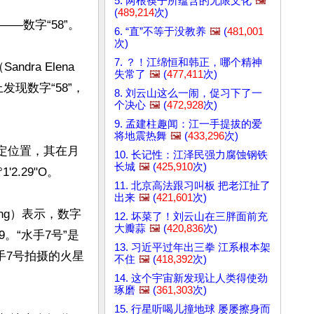
5. 两根筷子所蕴含的无限文化
🖼️
(
489,214
次)
数字“58”。

6. “直”不等于没教养
🖼️
(
481,001
次)
7. ？！江绵恒和韩正，哪个精神
dra Elena 
失常了
🖼️
(
477,411
次)
发现数字“58”，
8. 刘云山这么一闹，促习下了一
个决心
🖼️
(
472,928
次)
9. 孟建柱趣闻：江一手提拔的爱
将地震热舞
🖼️
(
433,296
次)
特定位置，其在月
10. 长记性：江泽民强力腐蚀钢铁
长城
🖼️
(
425,910
次)
'2.29"O。

11. 北京高法跟习叫板 把老江扯了
出来
🖼️
(
421,601
次)
ring）表示，数字
12. 坏菜了！刘云山在三胖面前充
大瓣蒜
🖼️
(
420,836
次)
9。“水手7号”是
13. 习近平过年出三拳 江系根本架
手7号拍摄的火星
不住
🖼️
(
418,392
次)
14. 这个宇宙新发现让人类得使劲
琢磨
🖼️
(
361,303
次)
15. 行星听喝儿撞地球 屡屡擦身而