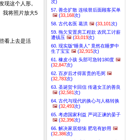
次)
上发现这个人形。
57. 善念扩散 连续替后面顾客买单
。我将照片放大5
🖼️
(
33,168
次)
58. 古代名医 葛洪
🖼️
(
33,101
次)
59. 拖欠安置房工程款 农民工讨薪
遭镇压
🖼️
(
33,019
次)
一些看上去是活
60. 现实版“睡美人” 竟然在睡梦中
生了宝宝
🖼️
(
32,915
次)
61. 橡皮小孩 头部可急转180度
🖼️
(
32,847
次)
62. 百岁后才得富贵的毛弼
🖼️
(
32,783
次)
63. 圣诞贺卡回信 传递女王的善良
🖼️
(
32,581
次)
64. 古代与现代的换心与人格转换
🖼️
(
32,493
次)
65. 考虑国家利益 严词正谏的晏子
🖼️
(
32,396
次)
66. 解决家居烦恼 肥皂有妙用
🖼️
(
32,386
次)