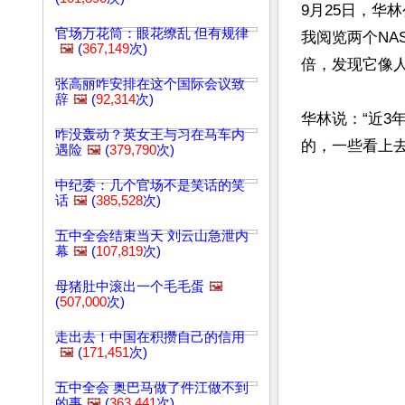
9月25日，华
官场万花筒：眼花缭乱 但有规律
我阅览两个NA
🖼️
(
367,149
次)
倍，发现它像人
张高丽咋安排在这个国际会议致
辞
🖼️
(
92,314
次)
华林说：“近3
咋没轰动？英女王与习在马车内
遇险
🖼️
(
379,790
次)
中纪委：几个官场不是笑话的笑
话
🖼️
(
385,528
次)
五中全会结束当天 刘云山急泄内
幕
🖼️
(
107,819
次)
母猪肚中滚出一个毛毛蛋
🖼️
(
507,000
次)
走出去！中国在积攒自己的信用
🖼️
(
171,451
次)
五中全会 奥巴马做了件江做不到
的事
🖼️
(
363,441
次)