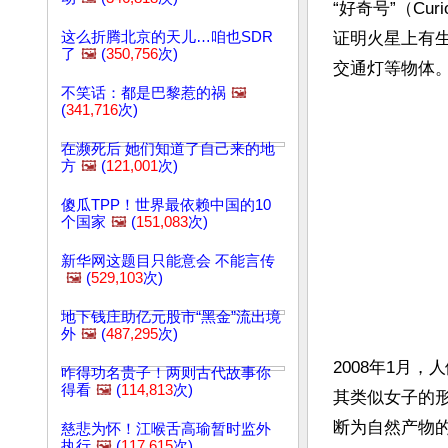
“好奇号”（C
这么折腾北京的天儿…咱也SDR
证明火星上有
了
🖼️
(
350,756
次)
不笑话：都是巴黎惹的祸
🖼️
(
341,716
次)
在濒死后 她们知道了自己来的地
方
🖼️
(
121,001
次)
傻瓜TPP！世界最依赖中国的10
个国家
🖼️
(
151,083
次)
新华网这题目只能意会 不能言传
🖼️
(
529,103
次)
地下钱庄助亿元股市“黑金”流出境
外
🖼️
(
487,295
次)
2008年1月
咋得功名贵子！两则古代故事你
得看
🖼️
(
114,813
次)
其类似女子的
断为自然产物
慈悲为怀！江喉舌高瑜暂时监外
执行
🖼️
(
117,615
次)