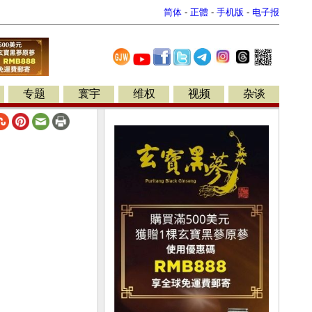
简体
-
正體
-
手机版
-
电子报
专题
寰宇
维权
视频
杂谈