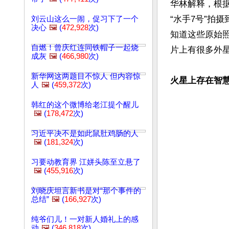
华林解释，根
“水手7号”拍
刘云山这么一闹，促习下了一个
决心
🖼️
(
472,928
次)
知道这些原始
自燃！曾庆红连同铁帽子一起烧
片上有很多外星
成灰
🖼️
(
466,980
次)
新华网这两题目不惊人 但内容惊
火星上存在智
人
🖼️
(
459,372
次)
韩红的这个微博给老江提个醒儿
🖼️
(
178,472
次)
习近平决不是如此鼠肚鸡肠的人
🖼️
(
181,324
次)
习要动教育界 江姘头陈至立悬了
🖼️
(
455,916
次)
刘晓庆坦言新书是对“那个事件的
总结”
🖼️
(
166,927
次)
纯爷们儿！一对新人婚礼上的感
动
🖼️
(
346,818
次)