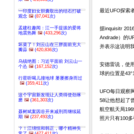
最近UFO探索
一印度妇女胆囊取出的结石打破
观念
🖼️
(
87,041
次)
孟建柱趣闻：江一手提拔的爱将
据inquisitr
地震热舞
🖼️
(
433,296
次)
Andrade）
坏菜了！刘云山在三胖面前充大
并表示这说明我
瓣蒜
🖼️
(
420,836
次)
乌镇绝图：习近平面前 刘云山一
安德雷说，使用
个怂
🖼️
(
167,152
次)
球的位置是43°1'5
行星听喝儿撞地球 屡屡擦身而过
🖼️
(
359,411
次)
UFO每日观察网站
这个宇宙新发现让人类得使劲琢
磨
🖼️
(
361,303
次)
58让他想起了曾
航空航天局19
聂树斌案因谷开来减刑而继续延
期
🖼️
(
237,493
次)
照片只有100
？！江绵恒和韩正，哪个精神失
常了
🖼️
(
477,411
次)