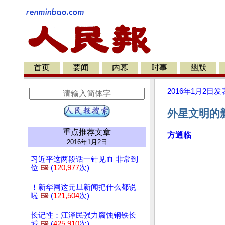
首页
要闻
内幕
时事
幽默
2016年1月2日
发
外星文明的新
重点推荐文章
方逍临
2016年1月2日
习近平这两段话一针见血 非常到
位
🖼️
(
120,977
次)
！新华网这元旦新闻把什么都说
啦
🖼️
(
121,504
次)
长记性：江泽民强力腐蚀钢铁长
城
🖼️
(
425,910
次)