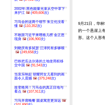
2002年:黑色能量光束从空中罩下
来护江
🖼️
(
409,606
次)
习马会的这两个细节 朱立伦没看
9月21日，华林
懂
🖼️
(
110,352
次)
的一个悬崖上
不敢跟习近平来哩格儿楞 金正恩
现身
🖼️
(
106,900
次)
刘晓庆有多脦瑟 江泽民有多哆嗦
🖼️
(
249,658
次)
巴铁把瓜达尔港的土地使用权移
交中国
🖼️
(
91,543
次)
当哀乐响起 胡耀邦女儿看到的画
面令人震撼
🖼️
(
379,248
次)
改变格局！习马会的真正目地与
看点
🖼️
(
107,911
次)
习马并肩晚餐 圆桌寓意更深远
🖼️
(
101,890
次)