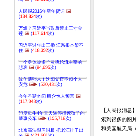
人民报2016年新年贺词
🖼️
(
134,824
次)
万难？习近平当政后禁止三寸金
莲
🖼️
(
117,614
次)
习近平过年出三拳 江系根本架不
住
🖼️
(
418,392
次)
一个身体被多个灵魂轮流主宰的
悲哀
🖼️
(
84,695
次)
效仿薄熙来！沈阳党官不顾个人
安危
🖼️▶️
(
520,431
次)
今年圣诞奇闻 暗含惊人预言
🖼️
(
117,948
次)
【人民报消息
印度母牛4年天天逼停撞死孩子的
肇事公车
🖼️▶️
(
195,718
次)
索到很多的图
和美国航天局（
北京高法跟习叫板 把老江扯了出
来
🖼️
(
421,601
次)