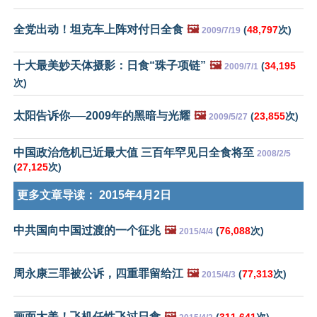
全党出动！坦克车上阵对付日全食
🖼️
(
48,797
次)
2009/7/19
十大最美妙天体摄影：日食“珠子项链”
🖼️
(
34,195
2009/7/1
次)
太阳告诉你──2009年的黑暗与光耀
🖼️
(
23,855
次)
2009/5/27
中国政治危机已近最大值 三百年罕见日全食将至
2008/2/5
(
27,125
次)
更多文章导读：
2015年4月2日
中共国向中国过渡的一个征兆
🖼️
(
76,088
次)
2015/4/4
周永康三罪被公诉，四重罪留给江
🖼️
(
77,313
次)
2015/4/3
画面太美！飞机任性飞过日食
🖼️
(
311,641
次)