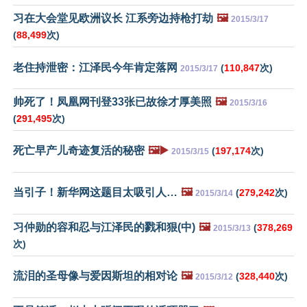
习在大会堂见欧洲议长 江系旁边持枪打劫
🖼️
2015/3/17
(
88,499
次)
老住持泄密：江泽民今年肯定落网
(
110,847
次)
2015/3/17
帅死了！凤凰网刊登33张已故徐才厚美照
🖼️
2015/3/16
(
291,495
次)
死亡早产儿奇迹复活的秘密
🖼️▶️
(
197,174
次)
2015/3/15
当引子！新华网这题目太吸引人…
🖼️
(
279,242
次)
2015/3/14
习仲勋的容和忍与江泽民的戮和狠(中)
🖼️
(
378,269
2015/3/13
次)
流泪的圣母像与爱因斯坦的相对论
🖼️
(
328,440
次)
2015/3/12