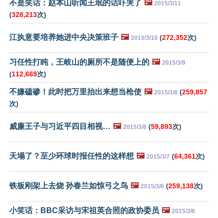
不是笑话：赵本山听闻王珉的话吓哭了
🖼️
2015/3/11
(
328,213
次)
江执意要培养她进中央决策班子
🖼️
(
272,352
次)
2015/3/10
习任性打盹，王岐山的厕所不是随便上的
🖼️
2015/3/9
(
112,669
次)
不嫌磕碜！此时把万里抬出来想当枪使
🖼️
(
259,857
2015/3/8
次)
威廉王子与习近平四目相视…
🖼️
(
59,893
次)
2015/3/8
天塌了？至少环球时报任性的这样想
🖼️
(
64,361
次)
2015/3/7
铁板刚架上去烧 孙春兰如惊弓之鸟
🖼️
(
259,138
次)
2015/3/6
小笑话：BBC采访与宋祖英合照的政协委员
🖼️
2015/3/6