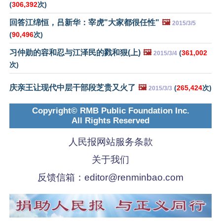
(
306,392
次)
回答江绵恒，吕新华：宰虎"大家都很任性"
🖼️
2015/3/5
(
90,496
次)
习仲勋的容和忍与江泽民的戮和狠(上)
🖼️
(
361,002
2015/3/4
次)
庆亲王让现代中层干部段芝贵又火了
🖼️
(
265,424
次)
2015/3/3
Copyright© RMB Public Foundation Inc.
All Rights Reserved
人民报网站服务条款
关于我们
反馈信箱：
editor@renminbao.com