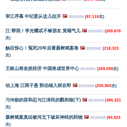
审江序幕 中纪委从这儿拉开
🖼️
(
87,116
次)
2015/3/24
江:帮我！李光耀忒不够朋友 竟咽气儿
🖼️
(
269,678
2015/3/23
次)
触目惊心！冤死20年后看聂树斌案卷
🖼️
(
218,323
2015/3/22
次)
王岐山将改抓经济 中国将成世界中心
(
269,058
次)
2015/3/21
动上海 江两子悬 郭伯雄入狱在即
🖼️
(
255,965
次)
2015/3/20
习仲勋的容和忍与江泽民的戮和狠(下)
🖼️
(
385,321
2015/3/19
次)
聂树斌案真凶被河北下破坏神经的药物
🖼️
(
94,923
2015/3/18
次)