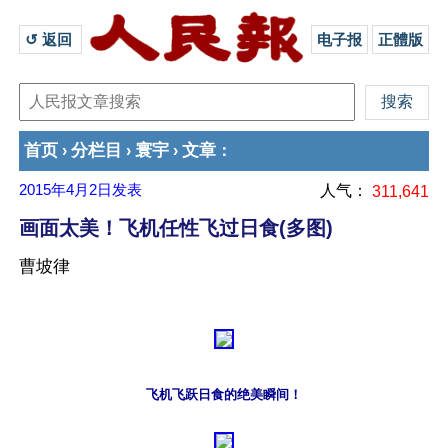
↺ 返回 
电子报
正體版
首页
分栏目
寰宇
文章
›
›
›
：
2015年4月2日
发表
人气：
311,641
画面太美！飞机任性飞过日食(多图)
曹坡律
飞机飞跃日食的绝美瞬间！