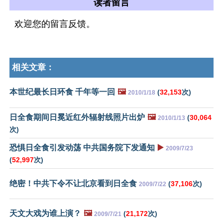
读者留言
欢迎您的留言反馈。
相关文章：
本世纪最长日环食 千年等一回
🖼️
(
32,153
次)
2010/1/18
日全食期间日冕近红外辐射线照片出炉
🖼️
(
30,064
2010/1/13
次)
恐惧日全食引发动荡 中共国务院下发通知
▶️
2009/7/23
(
52,997
次)
绝密！中共下令不让北京看到日全食
(
37,106
次)
2009/7/22
天文大戏为谁上演？
🖼️
(
21,172
次)
2009/7/21