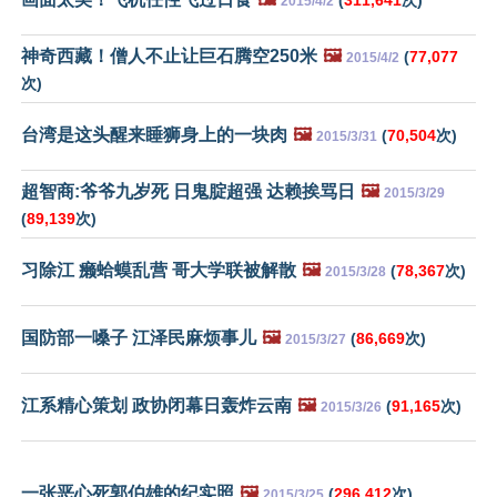
2015/4/2
神奇西藏！僧人不止让巨石腾空250米
🖼️
(
77,077
2015/4/2
次)
台湾是这头醒来睡狮身上的一块肉
🖼️
(
70,504
次)
2015/3/31
超智商:爷爷九岁死 日鬼腚超强 达赖挨骂日
🖼️
2015/3/29
(
89,139
次)
习除江 癞蛤蟆乱营 哥大学联被解散
🖼️
(
78,367
次)
2015/3/28
国防部一嗓子 江泽民麻烦事儿
🖼️
(
86,669
次)
2015/3/27
江系精心策划 政协闭幕日轰炸云南
🖼️
(
91,165
次)
2015/3/26
一张恶心死郭伯雄的纪实照
🖼️
(
296,412
次)
2015/3/25