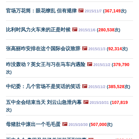
官场万花筒：眼花缭乱 但有规律
🖼️
(
367,149
次)
2015/11/7
比利时风力火车来的正是时候
🖼️
(
280,538
次)
2015/11/6
张高丽咋安排在这个国际会议致辞
🖼️
(
92,314
次)
2015/11/3
咋没轰动？英女王与习在马车内遇险
🖼️
(
379,790
2015/11/2
次)
中纪委：几个官场不是笑话的笑话
🖼️
(
385,528
次)
2015/11/2
五中全会结束当天 刘云山急泄内幕
🖼️
(
107,819
2015/10/31
次)
母猪肚中滚出一个毛毛蛋
🖼️
(
507,000
次)
2015/10/30