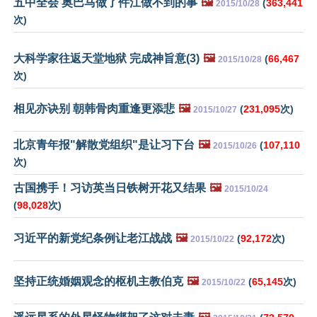
五中全会 奥巴马做了件江做不到的事
🖼️
(
363,441
2015/10/28
次)
大科学家往返天堂地狱 完成神旨意(3)
🖼️
(
66,467
2015/10/28
次)
相见亦诀别 朝韩骨肉重逢更添悲
🖼️
(
231,095
次)
2015/10/27
北京青年报"解散党组织"是让习下台
🖼️
(
107,110
2015/10/26
次)
古国携手！习访英当日铁树开花又结果
🖼️
2015/10/24
(
98,028
次)
习近平的新党纪条例让老江战战
🖼️
(
92,172
次)
2015/10/22
坚持正统婚姻观念的枢机主教伯克
🖼️
(
65,145
次)
2015/10/22