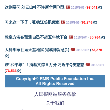
这则要闻 刘云山咋不许新华网刊登
🖼️
(
97,041
次)
2015/10/6
习来这一下子，张德江笑肌瘫痪
🖼️
(
91,746
次)
2015/10/5
教皇方济各预测自己不超五年就下台
🖼️
(
85,764
次)
2015/10/4
大科学家往返天堂地狱 完成神旨意(1)
🖼️
(
73,275
2015/10/2
次)
赠"和平尊" ！潘基文惊喜万分 习近平Q笑憨憨
🖼️
2015/10/1
(
76,536
次)
Copyright© RMB Public Foundation Inc.
All Rights Reserved
人民报网站服务条款
关于我们