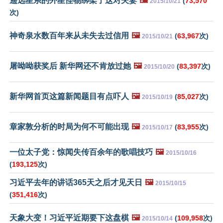
遥远星系的外星怪物绑架了这对夫妻
🖼️
(
73,570
2015/10/21
次)
神奇泉水数百年来从未失去过信用
🖼️
(
63,967
次)
2015/10/21
屠呦呦获奖后 新华网还不肯放过她
🖼️
(
83,397
次)
2015/10/20
新华网首页这篇新闻题目有点吓人
🖼️
(
85,027
次)
2015/10/19
章家敦分析的时局为何不可能出现
🖼️
(
83,955
次)
2015/10/17
一位太子党：惊闻失传百余年的歌唱技巧
🖼️
2015/10/16
(
193,125
次)
习近平去年的讲话365天之后才见天日
🖼️
2015/10/15
(
351,416
次)
天象大变！习近平近期要下这盘棋
🖼️
(
109,958
次)
2015/10/14