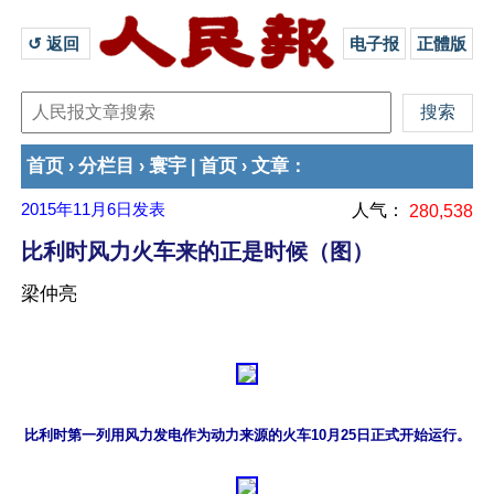
↺ 返回 
电子报
正體版
首页
分栏目
寰宇
首页
文章
›
›
|
›
：
2015年11月6日
发表
人气：
280,538
比利时风力火车来的正是时候（图）
梁仲亮