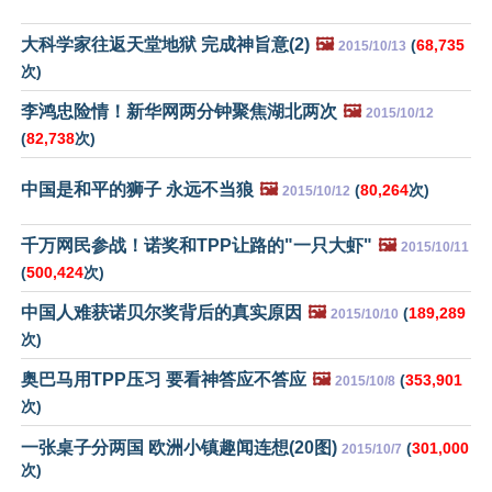
大科学家往返天堂地狱 完成神旨意(2)
🖼️
(
68,735
2015/10/13
次)
李鸿忠险情！新华网两分钟聚焦湖北两次
🖼️
2015/10/12
(
82,738
次)
中国是和平的狮子 永远不当狼
🖼️
(
80,264
次)
2015/10/12
千万网民参战！诺奖和TPP让路的"一只大虾"
🖼️
2015/10/11
(
500,424
次)
中国人难获诺贝尔奖背后的真实原因
🖼️
(
189,289
2015/10/10
次)
奥巴马用TPP压习 要看神答应不答应
🖼️
(
353,901
2015/10/8
次)
一张桌子分两国 欧洲小镇趣闻连想(20图)
(
301,000
2015/10/7
次)