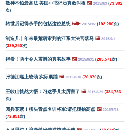
敬神不怕最高法 美国小书记员真敢叫板
🖼️
(
73,902
2015/9/3
次)
转世后记得杀手的包括这位总统
🖼️▶️
(
192,280
次)
2015/9/2
制造几十年来最荒唐审判的江系大法官落马
🖼️
2015/9/1
(
339,250
次)
得看！两个令人震撼的真实故事
🖼️
(
265,571
次)
2015/8/31
张德江嘴上较劲 实际囊踹
🖼️
(
76,870
次)
2015/8/30
王岐山恍然大悟：习这手儿太厉害了
🖼️
(
384,753
2015/8/29
次)
阅兵花絮！楞头青点名训将军:请把腿抬高点
🖼️
2015/8/28
(
72,851
次)
不可思议！浪漫烛光铸成纯洁天使
🖼️
(
48,644
次)