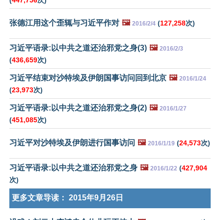
(
447,756
次)
张德江用这个歪辄与习近平作对
🖼️
(
127,258
次)
2016/2/4
习近平语录:以中共之道还治邪党之身(3)
🖼️
2016/2/3
(
436,659
次)
习近平结束对沙特埃及伊朗国事访问回到北京
🖼️
2016/1/24
(
23,973
次)
习近平语录:以中共之道还治邪党之身(2)
🖼️
2016/1/27
(
451,085
次)
习近平对沙特埃及伊朗进行国事访问
🖼️
(
24,573
次)
2016/1/19
习近平语录:以中共之道还治邪党之身
🖼️
(
427,904
2016/1/22
次)
更多文章导读：
2015年9月26日