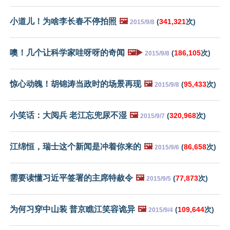
小道儿！为啥李长春不停拍照
🖼️
(
341,321
次)
2015/9/8
噢！几个让科学家哇呀呀的奇闻
🖼️▶️
(
186,105
次)
2015/9/8
惊心动魄！胡锦涛当政时的场景再现
🖼️
(
95,433
次)
2015/9/8
小笑话：大阅兵 老江忘兜尿不湿
🖼️
(
320,968
次)
2015/9/7
江绵恒，瑞士这个新闻是冲着你来的
🖼️
(
86,658
次)
2015/9/6
需要读懂习近平签署的主席特赦令
🖼️
(
77,873
次)
2015/9/5
为何习穿中山装 普京瞧江笑容诡异
🖼️
(
109,644
次)
2015/9/4