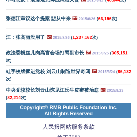
2015/8/27
张德江审议这个提案 悲从中来
🖼️
(
66,196
次)
2015/8/26
江：张高丽没用了
🖼️
(
1,237,162
次)
2015/8/26
政法委横丝儿肉高官会场打骂副市长
🖼️
(
305,151
2015/8/25
次)
蛙字校牌挪进党校 刘云山制造世界奇闻
🖼️
(
86,132
2015/8/24
次)
中央党校校长刘云山惊见江氏牛皮癣被治愈
🖼️
2015/8/23
(
82,214
次)
Copyright© RMB Public Foundation Inc.
All Rights Reserved
人民报网站服务条款