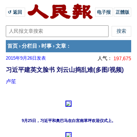
↺ 返回 
电子报
正體版
首页
分栏目
时事
文章
›
›
›
：
2015年9月26日
发表
人气：
197,675
习近平建英文脸书 刘云山捣乱难(多图/视频)
卢笙
9月25日，习近平和奥巴马在白宫南草坪欢迎仪式上。