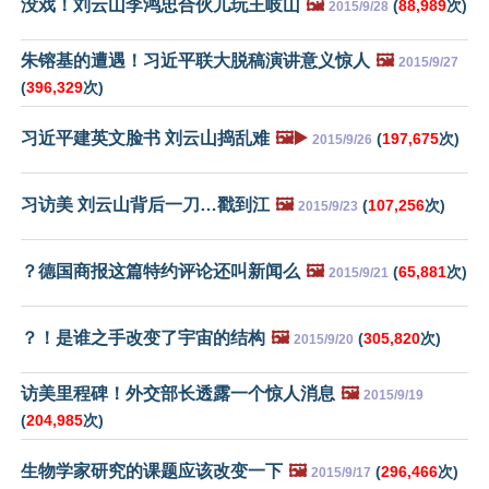
没戏！刘云山李鸿忠合伙儿玩王岐山
🖼️
(
88,989
次)
2015/9/28
朱镕基的遭遇！习近平联大脱稿演讲意义惊人
🖼️
2015/9/27
(
396,329
次)
习近平建英文脸书 刘云山捣乱难
🖼️▶️
(
197,675
次)
2015/9/26
习访美 刘云山背后一刀…戳到江
🖼️
(
107,256
次)
2015/9/23
？德国商报这篇特约评论还叫新闻么
🖼️
(
65,881
次)
2015/9/21
？！是谁之手改变了宇宙的结构
🖼️
(
305,820
次)
2015/9/20
访美里程碑！外交部长透露一个惊人消息
🖼️
2015/9/19
(
204,985
次)
生物学家研究的课题应该改变一下
🖼️
(
296,466
次)
2015/9/17