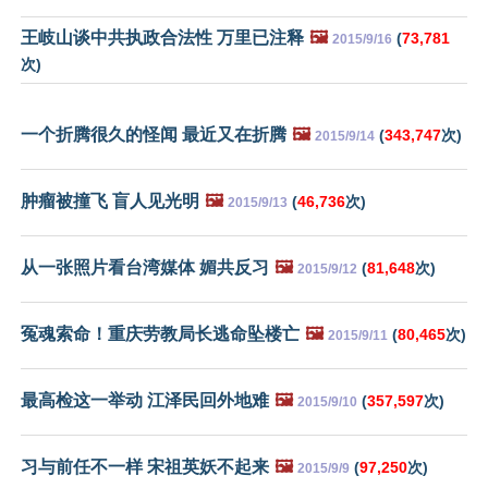
王岐山谈中共执政合法性 万里已注释
🖼️
(
73,781
2015/9/16
次)
一个折腾很久的怪闻 最近又在折腾
🖼️
(
343,747
次)
2015/9/14
肿瘤被撞飞 盲人见光明
🖼️
(
46,736
次)
2015/9/13
从一张照片看台湾媒体 媚共反习
🖼️
(
81,648
次)
2015/9/12
冤魂索命！重庆劳教局长逃命坠楼亡
🖼️
(
80,465
次)
2015/9/11
最高检这一举动 江泽民回外地难
🖼️
(
357,597
次)
2015/9/10
习与前任不一样 宋祖英妖不起来
🖼️
(
97,250
次)
2015/9/9