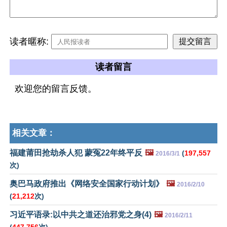
读者暱称:
读者留言
欢迎您的留言反馈。
相关文章：
福建莆田抢劫杀人犯 蒙冤22年终平反
🖼️
(
197,557
2016/3/1
次)
奥巴马政府推出《网络安全国家行动计划》
🖼️
2016/2/10
(
21,212
次)
习近平语录:以中共之道还治邪党之身(4)
🖼️
2016/2/11